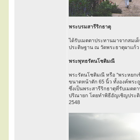
พระบรมสารีริกธาตุ
ได้รับเมตตาประทานมาจากสมเด็
ประดิษฐาน ณ วัดพระธาตุผาแก้
พระพุทธรัตนโชติมณี
พระรัตนโชติมณี หรือ “พระหยกเขี
ขนาดหน้าตัก 65 นิ้ว ทั้งองค์พระ
ซึ่งเป็นพระสารีริกธาตุที่รับ
ปริณายก โดยทำพิธีอัญเชิญประดิ
2548