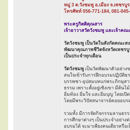
หมู่ 3 ต.วังชมพู อ.เมือง จ.เพชรบ
โทรศัพท์ 056-771-184, 081-045
พระครูกิตติคุณสาร
เจ้าอาวาสวัดวังชมพู และเจ้าคณ
วัดวังชมพู เป็นวัดในสังกัดคณะสง
พัฒนาคุณภาพชีวิตจังหวัดเพชรบ
เป็นประจำทุกเดือน
วัดวังชมพู
เป็นวัดพัฒนาตัวอย่
สนใจเข้ารับการฝึกอบรมปฏิบัติธร
บรรพชา-อุปสมบทแก่พระภิกษุสามเ
ธรรม เพราะตั้งอยู่เชิงเขา มีต้นไ
อิ่มท้อง อิ่มใจ และอิ่มบุญ โดย
โดยมีพระวิปัสสนาจารย์คอยอบรม
รวมทั้ง มีการจัดกิจกรรมลานธรร
การศึกษาต่างๆ เป็นประจำอย่างต่
อบรมได้ จะมาเพียงคนเดียวหรือเป