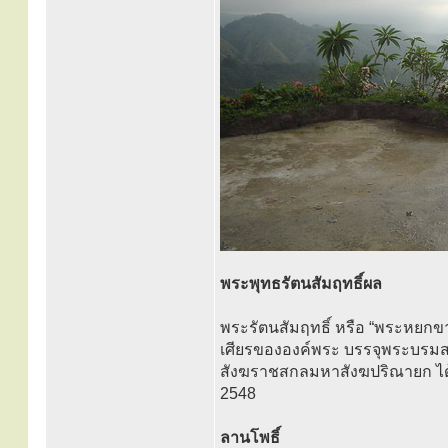
พระพุทธรัตนสัมฤทธิ์ผล
พระรัตนสัมฤทธิ์ หรือ “พระหยกข
เศียรขององค์พระ บรรจุพระบรมส
สังฆราชสกลมหาสังฆปริณายก ได้ท
2548
ลานโพธิ์