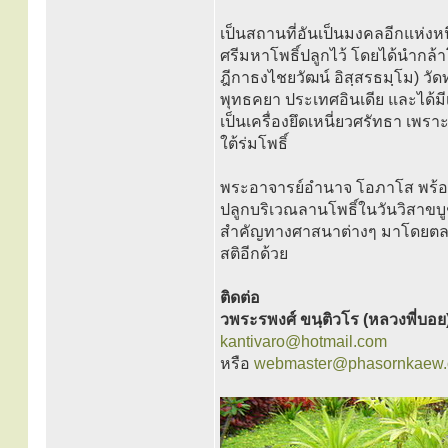
เป็นสถานที่อันเป็นมงคลอีกแห่งห
ศรีมหาโพธิ์ปลูกไว้ โดยได้นำกล
ฎีกาธงไชยวัฒน์ อิสฺสรธมฺโม) วั
พุทธคยา ประเทศอินเดีย และได้
เป็นเครื่องยึดเหนี่ยวศรัทธา เพรา
ใต้ร่มโพธิ์
พระอาจารย์อำนาจ โอภาโส พร้อมด
ปลูกบริเวณลานโพธิ์ในวันวิสาขบูช
สำคัญทางศาสนาต่างๆ มาโดยตลอด 
สติอีกด้วย
ติดต่อ
วพระรพงศ์ ขนฺติวโร (หลวงพี่บอย
kantivaro@hotmail.com
หรือ
webmaster@phasornkaew.