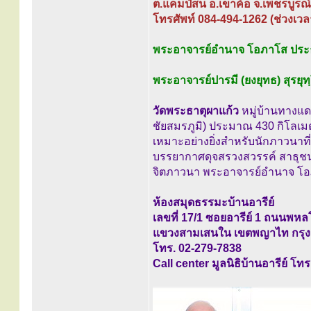
ต.แคมป์สน อ.เขาค้อ จ.เพชรบูรณ
โทรศัพท์ 084-494-1262 (ช่วงเวล
พระอาจารย์อำนาจ โอภาโส ประ
พระอาจารย์ปารมี (ยงยุทธ) สุรยุท
วัดพระธาตุผาแก้ว
หมู่บ้านทางแดง
ชัยสมรภูมิ) ประมาณ 430 กิโลเมตร
เหมาะอย่างยิ่งสำหรับนักภาวนาที่ต
บรรยากาศดุจสรวงสวรรค์ สาธุชนท่
จิตภาวนา พระอาจารย์อำนาจ โอภ
ห้องสมุดธรรมะบ้านอารีย์
เลขที่ 17/1 ซอยอารีย์ 1 ถนนพหล
แขวงสามเสนใน เขตพญาไท กรุง
โทร. 02-279-7838
Call center มูลนิธิบ้านอารีย์ โท