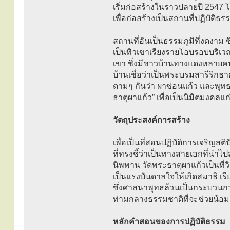
เริ่มก่อสร้างในราวปลายปี 2547 โ
เพื่อก่อสร้างเป็นสถานที่ปฏิบัต
สถานที่อันเป็นธรรมภูมิที่งดงาม ซึ
เป็นทิวเขาเรียงรายโอบรอบบริเว
เขา ซึ่งมีชาวบ้านทางแดงหลายค
บ้านเชื่อว่าเป็นพระบรมสารีริกธาต
ตามๆ กันว่า ผาซ่อนแก้ว และพุทธส
ธาตุผาแก้ว” เพื่อเป็นนิมิตมงคล
วัตถุประสงค์การสร้าง
เพื่อเป็นที่สอนปฏิบัติการเจริญ
ที่ทรงชี้ว่าเป็นทางสายเอกที่นำ
นิพพาน วัดพระธาตุผาแก้วเป็นที
เป็นแรงบันดาลใจให้เกิดสมาธิ เรี
ซึ่งศาสนาพุทธล้วนเป็นกระบวนการของ
ท่ามกลางธรรมชาติที่จะช่วยน้อ
หลักคำสอนของการปฏิบัติธรรม