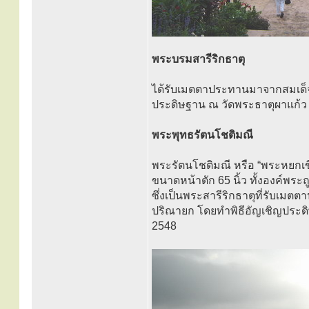
พระบรมสารีริกธาตุ
ได้รับเมตตาประทานมาจากสมเด็
ประดิษฐาน ณ วัดพระธาตุผาแก้
พระพุทธรัตนโชติมณี
พระรัตนโชติมณี หรือ “พระหยกเขี
ขนาดหน้าตัก 65 นิ้ว ทั้งองค์พระ
ซึ่งเป็นพระสารีริกธาตุที่รับ
ปริณายก โดยทำพิธีอัญเชิญประดิ
2548