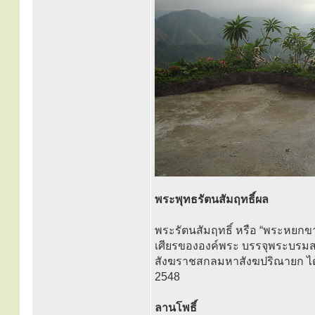
พระพุทธรัตนสัมฤทธิ์ผล
พระรัตนสัมฤทธิ์ หรือ “พระหยกข
เศียรขององค์พระ บรรจุพระบรมส
สังฆราชสกลมหาสังฆปริณายก ได้ท
2548
ลานโพธิ์