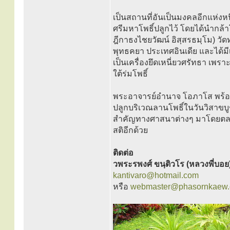
เป็นสถานที่อันเป็นมงคลอีกแห่งห
ศรีมหาโพธิ์ปลูกไว้ โดยได้นำกล
ฎีกาธงไชยวัฒน์ อิสฺสรธมฺโม) วั
พุทธคยา ประเทศอินเดีย และได้
เป็นเครื่องยึดเหนี่ยวศรัทธา เพรา
ใต้ร่มโพธิ์
พระอาจารย์อำนาจ โอภาโส พร้อมด
ปลูกบริเวณลานโพธิ์ในวันวิสาขบูช
สำคัญทางศาสนาต่างๆ มาโดยตลอด 
สติอีกด้วย
ติดต่อ
วพระรพงศ์ ขนฺติวโร (หลวงพี่บอย
kantivaro@hotmail.com
หรือ
webmaster@phasornkaew.