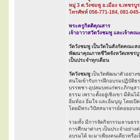
หมู่ 3 ต.วังชมพู อ.เมือง จ.เพชรบ
โทรศัพท์ 056-771-184, 081-045
พระครูกิตติคุณสาร
เจ้าอาวาสวัดวังชมพู และเจ้าคณ
วัดวังชมพู เป็นวัดในสังกัดคณะสง
พัฒนาคุณภาพชีวิตจังหวัดเพชรบ
เป็นประจำทุกเดือน
วัดวังชมพู
เป็นวัดพัฒนาตัวอย่
สนใจเข้ารับการฝึกอบรมปฏิบัติธร
บรรพชา-อุปสมบทแก่พระภิกษุสามเ
ธรรม เพราะตั้งอยู่เชิงเขา มีต้นไ
อิ่มท้อง อิ่มใจ และอิ่มบุญ โดย
โดยมีพระวิปัสสนาจารย์คอยอบรม
รวมทั้ง มีการจัดกิจกรรมลานธรร
การศึกษาต่างๆ เป็นประจำอย่างต่
อบรมได้ จะมาเพียงคนเดียวหรือเป