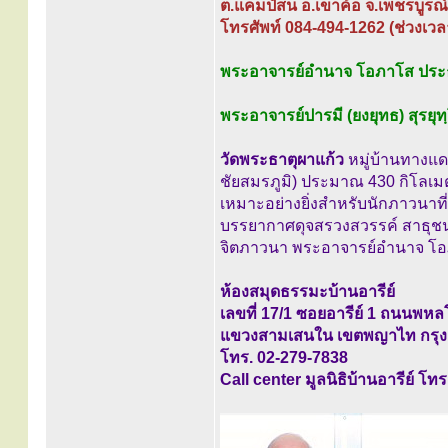
ต.แคมป์สน อ.เขาค้อ จ.เพชรบูรณ
โทรศัพท์ 084-494-1262 (ช่วงเวล
พระอาจารย์อำนาจ โอภาโส ประ
พระอาจารย์ปารมี (ยงยุทธ) สุรยุท
วัดพระธาตุผาแก้ว
หมู่บ้านทางแดง
ชัยสมรภูมิ) ประมาณ 430 กิโลเมตร
เหมาะอย่างยิ่งสำหรับนักภาวนาที่ต
บรรยากาศดุจสรวงสวรรค์ สาธุชนท่
จิตภาวนา พระอาจารย์อำนาจ โอภ
ห้องสมุดธรรมะบ้านอารีย์
เลขที่ 17/1 ซอยอารีย์ 1 ถนนพหล
แขวงสามเสนใน เขตพญาไท กรุง
โทร. 02-279-7838
Call center มูลนิธิบ้านอารีย์ โท