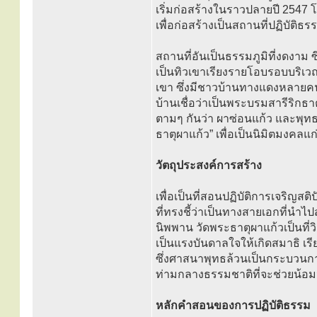
เริ่มก่อสร้างในราวปลายปี 2547 โ
เพื่อก่อสร้างเป็นสถานที่ปฏิบัต
สถานที่อันเป็นธรรมภูมิที่งดงาม ซึ
เป็นทิวเขาเรียงรายโอบรอบบริเว
เขา ซึ่งมีชาวบ้านทางแดงหลายค
บ้านเชื่อว่าเป็นพระบรมสารีริกธาต
ตามๆ กันว่า ผาซ่อนแก้ว และพุทธส
ธาตุผาแก้ว” เพื่อเป็นนิมิตมงคล
วัตถุประสงค์การสร้าง
เพื่อเป็นที่สอนปฏิบัติการเจริญ
ที่ทรงชี้ว่าเป็นทางสายเอกที่นำ
นิพพาน วัดพระธาตุผาแก้วเป็นที
เป็นแรงบันดาลใจให้เกิดสมาธิ เรี
ซึ่งศาสนาพุทธล้วนเป็นกระบวนการของ
ท่ามกลางธรรมชาติที่จะช่วยน้อ
หลักคำสอนของการปฏิบัติธรรม