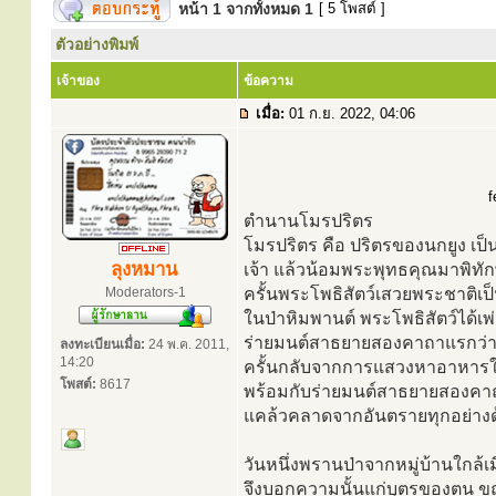
หน้า
1
จากทั้งหมด
1
[ 5 โพสต์ ]
ตัวอย่างพิมพ์
เจ้าของ
ข้อความ
เมื่อ:
01 ก.ย. 2022, 04:06
f
ตำนานโมรปริตร
โมรปริตร คือ ปริตรของนกยูง เป็
ลุงหมาน
เจ้า แล้วน้อมพระพุทธคุณมาพิทักษ์
Moderators-1
ครั้นพระโพธิสัตว์เสวยพระชาติเ
ในป่าหิมพานต์ พระโพธิสัตว์ได้เพ
ร่ายมนต์สาธยายสองคาถาแรกว่า 
ลงทะเบียนเมื่อ:
24 พ.ค. 2011,
14:20
ครั้นกลับจากการแสวงหาอาหารในเ
โพสต์:
8617
พร้อมกับร่ายมนต์สาธยายสองคาถา
แคล้วคลาดจากอันตรายทุกอย่างด
วันหนึ่งพรานป่าจากหมู่บ้านใกล
จึงบอกความนั้นแก่บุตรของตน ข