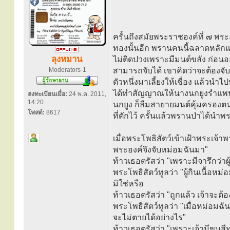
ครั้นถึงสมัยพระราชองค์ที่ ๗ พระอ
ทองนั้นอีก พรานคนนี้ฉลาดหลักแห
ลุงหมาน
ไม่ติดปวงเพราะมีมนต์ขลัง ก่อน
Moderators-1
สามารถจับได้ เขาคิดว่าจะต้องจั
ตัวหนึ่งมาเลี้ยงให้เชื่อง แล้วนำไป
ได้ทำสัญญาณให้นางนกยูงรำแพนส่ง
ลงทะเบียนเมื่อ:
24 พ.ค. 2011,
14:20
นกยูง ก็ลืมสายายมนต์คุ้มครองตน
โพสต์:
8617
ที่ตักไว้ ครั้นแล้วพรานป่าได้น
เมื่อพระโพธิสัตว์เข้าเฝ้าพระเจ้
พระองค์จึงจับหม่อมฉันมา"
ท้าวเธอตรัสว่า "เพราะมีจารึกว่าผู
พระโพธิสัตว์ทูลว่า "ผู้กินเนื้อ
มิใช่หรือ
ท้าวเธอตรัสว่า "ถูกแล้ว เจ้าจะต้
พระโพธิสัตว์ทูลว่า "เมื่อหม่อมฉัน
จะไม่ตายได้อย่างไร"
ท้าวเธอตรัสว่า "เพราะเจ้ามีขนสีทอ