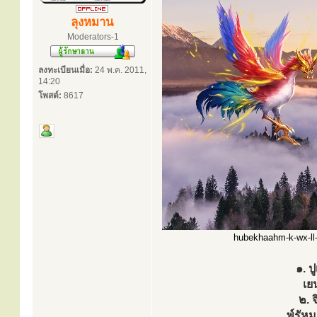
ลุงหมาน
Moderators-1
ลงทะเบียนเมื่อ:
24 พ.ค. 2011,
14:20
โพสต์:
8617
hubekhaahm-k-wx-ll-p
๑. ป
เย
๒. 
พ์รัหฺ