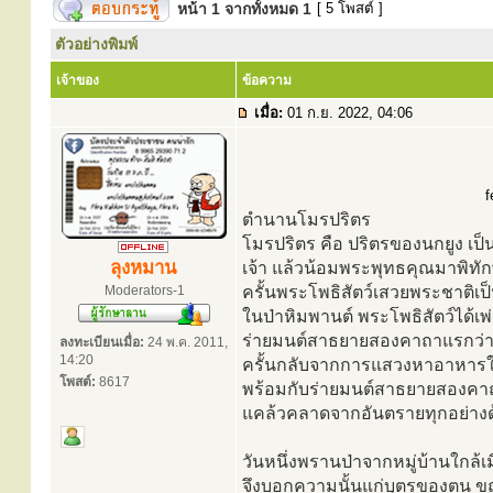
หน้า
1
จากทั้งหมด
1
[ 5 โพสต์ ]
ตัวอย่างพิมพ์
เจ้าของ
ข้อความ
เมื่อ:
01 ก.ย. 2022, 04:06
f
ตำนานโมรปริตร
โมรปริตร คือ ปริตรของนกยูง เป็
ลุงหมาน
เจ้า แล้วน้อมพระพุทธคุณมาพิทักษ์
Moderators-1
ครั้นพระโพธิสัตว์เสวยพระชาติเ
ในป่าหิมพานต์ พระโพธิสัตว์ได้เพ
ร่ายมนต์สาธยายสองคาถาแรกว่า 
ลงทะเบียนเมื่อ:
24 พ.ค. 2011,
14:20
ครั้นกลับจากการแสวงหาอาหารในเ
โพสต์:
8617
พร้อมกับร่ายมนต์สาธยายสองคาถา
แคล้วคลาดจากอันตรายทุกอย่างด
วันหนึ่งพรานป่าจากหมู่บ้านใกล
จึงบอกความนั้นแก่บุตรของตน ข