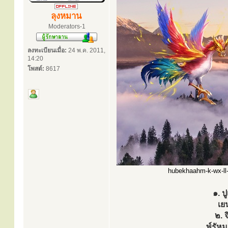
ลุงหมาน
Moderators-1
ลงทะเบียนเมื่อ:
24 พ.ค. 2011,
14:20
โพสต์:
8617
hubekhaahm-k-wx-ll-p
๑. ป
เย
๒. 
พ์รัหฺ