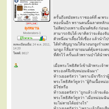
ครั้นถึงสมัยพระราชองค์ที่ ๗ พระอ
ทองนั้นอีก พรานคนนี้ฉลาดหลักแห
ลุงหมาน
ไม่ติดปวงเพราะมีมนต์ขลัง ก่อน
Moderators-1
สามารถจับได้ เขาคิดว่าจะต้องจั
ตัวหนึ่งมาเลี้ยงให้เชื่อง แล้วนำไป
ได้ทำสัญญาณให้นางนกยูงรำแพนส่ง
ลงทะเบียนเมื่อ:
24 พ.ค. 2011,
14:20
นกยูง ก็ลืมสายายมนต์คุ้มครองตน
โพสต์:
8617
ที่ตักไว้ ครั้นแล้วพรานป่าได้น
เมื่อพระโพธิสัตว์เข้าเฝ้าพระเจ้
พระองค์จึงจับหม่อมฉันมา"
ท้าวเธอตรัสว่า "เพราะมีจารึกว่าผู
พระโพธิสัตว์ทูลว่า "ผู้กินเนื้อ
มิใช่หรือ
ท้าวเธอตรัสว่า "ถูกแล้ว เจ้าจะต้
พระโพธิสัตว์ทูลว่า "เมื่อหม่อมฉัน
จะไม่ตายได้อย่างไร"
ท้าวเธอตรัสว่า "เพราะเจ้ามีขนสีทอ