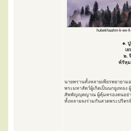
hubekhaahm-k-wx-ll-p
๑. ป
เย
๒. 
พ์รัหฺ
นายพรานทั้งหลายเพียรพยายามอย
พระมหาสัตว์ผู้เกิดเป็นนกยูงทอง 
สัพพัญญุตญาณ ผู้คุ้มครองตนอย่
ทั้งหลายจงร่วมกันสวดพระปริตรที่