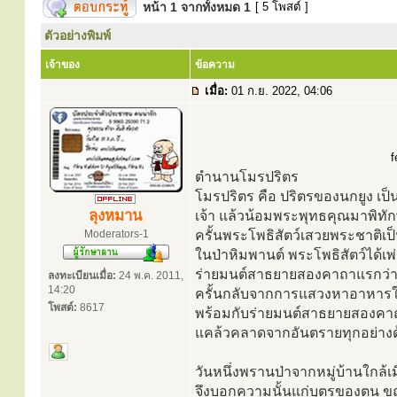
หน้า
1
จากทั้งหมด
1
[ 5 โพสต์ ]
ตัวอย่างพิมพ์
เจ้าของ
ข้อความ
เมื่อ:
01 ก.ย. 2022, 04:06
f
ตำนานโมรปริตร
โมรปริตร คือ ปริตรของนกยูง เป็
ลุงหมาน
เจ้า แล้วน้อมพระพุทธคุณมาพิทักษ์
Moderators-1
ครั้นพระโพธิสัตว์เสวยพระชาติเ
ในป่าหิมพานต์ พระโพธิสัตว์ได้เพ
ร่ายมนต์สาธยายสองคาถาแรกว่า 
ลงทะเบียนเมื่อ:
24 พ.ค. 2011,
14:20
ครั้นกลับจากการแสวงหาอาหารในเ
โพสต์:
8617
พร้อมกับร่ายมนต์สาธยายสองคาถา
แคล้วคลาดจากอันตรายทุกอย่างด
วันหนึ่งพรานป่าจากหมู่บ้านใกล
จึงบอกความนั้นแก่บุตรของตน ข