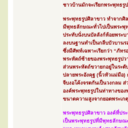
ชาวบ้านมักจะเรียกพระพุทธรูป
พระพุทธรูปศิลาขาว ทำจากศิล
มีพุทธลักษณะทั่วไปเป็นพระพุ
ประทับนั่งบนบัลลังก์ห้อยพระ
ลงบนฐานทำเป็นกลีบบัวบานรอ
ซึ่งมีศัพท์เฉพาะเรียกว่า “ภัท
พระหัตถ์ซ้ายของพระพุทธรูปวา
ส่วนพระหัตถ์ขวายกอยู่ในระดั
ปลายพระอังคุฐ (นิ้วหัวแม่มือ) กั
จีบงอโค้งจรดกันเป็นวงกลม ส
องค์พระพุทธรูปในท่าทางของพ
ขนาดความสูงจากยอดพระเกตุถ
พระพุทธรูปศิลาขาว องค์ที่ป
เป็นพระพุทธรูปที่มีพุทธลักษ