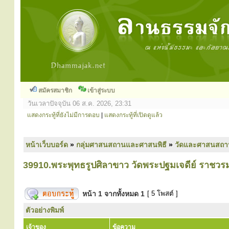
สมัครสมาชิก
เข้าสู่ระบบ
วันเวลาปัจจุบัน 06 ส.ค. 2026, 23:31
แสดงกระทู้ที่ยังไม่มีการตอบ
|
แสดงกระทู้ที่เปิดดูแล้ว
หน้าเว็บบอร์ด
»
กลุ่มศาสนสถานและศาสนพิธี
»
วัดและศาสนสถา
39910.พระพุทธรูปศิลาขาว วัดพระปฐมเจดีย์ ราชว
หน้า
1
จากทั้งหมด
1
[ 5 โพสต์ ]
ตัวอย่างพิมพ์
เจ้าของ
ข้อความ