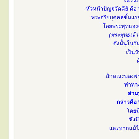
ในวันเ
หัวหน้าปัญจวัคคีย์ ค
พระอริยบุคคลชั้นแ
โดยพระพุทธองค
(พระพุทธเจ้
ดังนั้นในวั
เป็นว
ลักษณะของพระ
ท่าทา
ส่วน
กล่าวคือ 
โดยม
ซึ่
และหากแม้ไม