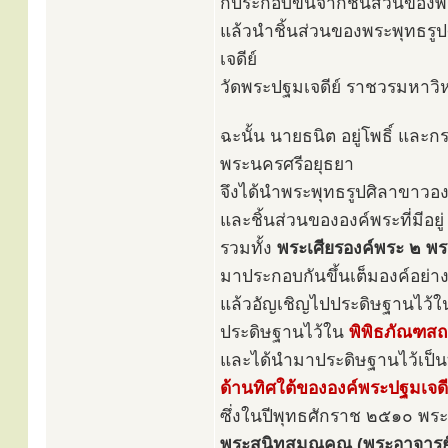
ก็ประกอบขึ้นจากชิ้นส่วนของ
แล้วนำชิ้นส่วนของพระพุทธรูป
เจดีย์
วัดพระปฐมเจดีย์ ราชวรมหาวิ
ฉะนั้น นายธนิต อยู่โพธิ์ และ
พระนครศรีอยุธยา
จึงได้นำพระพุทธรูปศิลาขาวองค์ท
และชิ้นส่วนขององค์พระที่มีอยู
รวมทั้ง
พระเศียรองค์พระ ๒ พร
มาประกอบกันขึ้นเต็มองค์อย่า
แล้วอัญเชิญไปประดิษฐานไว้
ประดิษฐานไว้ใน
พิพิธภัณฑสถ
และได้นำมาประดิษฐานไว้เป็น
ด้านทิศใต้ขององค์พระปฐมเจดี
ซึ่งในปีพุทธศักราช ๒๕๑๐ พระ
พระสนิทสมณคุณ (พระอาจารย์