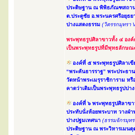
ประดิษฐาน ณ พิพิธภัณฑสถาน
ต.ประตูชัย อ.พระนครศรีอยุธย
ปางแสดงธรรม
(วิตรรกมุทรา 
พระพุทธรูปศิลาขาวทั้ง ๔ องค์
เป็นพระพุทธรูปที่มีพุทธลักษ
องค์ที่ ๕ พระพุทธรูปศิลาเขี
“พระคันธารราฐ” พระประธานใ
วัดหน้าพระเมรุราชิการาม หรื
คาดว่าเดิมเป็นพระพุทธรูปป
องค์ที่ ๖ พระพุทธรูปศิลาขา
ประทับนั่งห้อยพระบาท วางฝ
ปางปฐมเทศนา
(ธรรมจักรมุท
ประดิษฐาน ณ พระวิหารเมนดุต