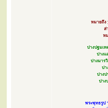
หมายถึง
ส
หม
ปางปฐมเทศ
ปางแส
ปางมารวิ
ปา
ปางปร
ปางป
พระพุทธรูป