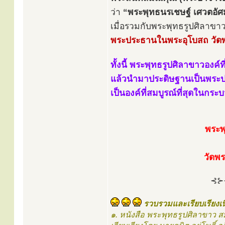
ว่า
“พระพุทธนรเชษฐ์ เศวตอัศม
เมื่อรวมกับพระพุทธรูปศิลาขาว
พระประธานในพระอุโบสถ วัดพ
ทั้งนี้ พระพุทธรูปศิลาขาวองค์ท
แล้วนำมาประดิษฐานเป็นพระป
เป็นองค์ที่สมบูรณ์ที่สุดในกร
พระพ
วัดพ
⊰⊱
รวบรวมและเรียบเรียงเน
๑. หนังสือ พระพุทธรูปศิลาขาว ส