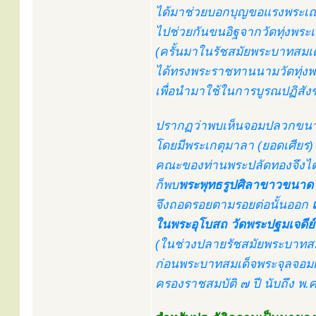
ได้มาช่วยบอกบุญขอแรงพระเณ
ไปช่วยกันขนอิฐจากวัดทุ่งพระเมร
(ครั้นมาในรัชสมัยพระบาทสมเด็จ
ได้ทรงพระราชทานนามวัดทุ่งพระ
เพื่อนำมาใช้ในการบูรณปฏิสัง
ปรากฏว่าพบเห็นจอมปลวกขนาดใ
โดยมีพระเกตุมาลา (ยอดเศียร
คณะของท่านพระปลัดทองจึงได
ก็พบ
พระพุทธรูปศิลาขาวขนาด
จึงถอดรอยตามรอยต่อนั้นออก
ในพระอุโบสถ วัดพระปฐมเจดีย
(ในช่วงปลายรัชสมัยพระบาทสมเด
ก่อนพระบาทสมเด็จพระจุลจอมเกล้
ครองราชสมบัติ ๗ ปี นับถึง พ.ศ. 