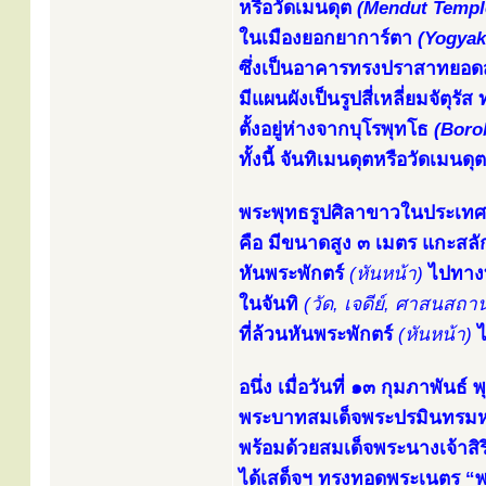
หรือวัดเมนดุต
(Mendut Templ
ในเมืองยอกยาการ์ตา
(Yogyak
ซึ่งเป็นอาคารทรงปราสาทยอดสถ
มีแผนผังเป็นรูปสี่เหลี่ยมจัตุ
ตั้งอยู่ห่างจากบุโรพุทโธ
(Boro
ทั้งนี้ จันทิเมนดุตหรือวัดเ
พระพุทธรูปศิลาขาวในประเทศอิ
คือ มีขนาดสูง ๓ เมตร แกะสลั
หันพระพักตร์
(หันหน้า)
ไปทางท
ในจันทิ
(วัด, เจดีย์, ศาสนสถาน
ที่ล้วนหันพระพักตร์
(หันหน้า)
ไ
อนึ่ง เมื่อวันที่ ๑๓ กุมภาพันธ
พระบาทสมเด็จพระปรมินทรมหา
พร้อมด้วยสมเด็จพระนางเจ้าสิร
ได้เสด็จฯ ทรงทอดพระเนตร “พ