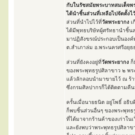
กับในรัชสมัยพระบาทสมเด็จพระจ
ได้นำชิ้นส่วนที่เหลือไปจัดตั้
ส่วนที่นำไปไว้ที่
วัดพระยากง
เก
ได้มีพุทธบริษัทผู้ศรัทธานำชิ้
มาปฏิสังขรณ์ประกอบเป็นองค์พ
ต.สำเภาล่ม อ.พระนครศรีอยุธยา
ส่วนที่ยังคงอยู่ที่
วัดพระยากง
ก็
ของพระพุทธรูปศิลาขาว ๒ พระ
แล้วลักลอบนำมาขายไว้ ณ ร้าน
ซึ่งกรมศิลปากรก็ได้ติดตามคื
ครั้นเมื่อนายธนิต อยู่โพธิ์ อ
ก็พบชิ้นส่วนอื่นๆ ของพระพุท
ที่ได้มาจากร้านค้าของเก่าใน
และยังพบว่าพระพุทธรูปศิลาขา