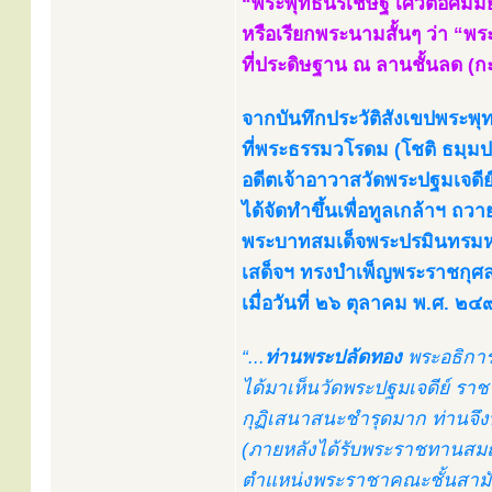
“พระพุทธนรเชษฐ์ เศวตอัศมมัย
หรือเรียกพระนามสั้นๆ ว่า “พ
ที่ประดิษฐาน ณ ลานชั้นลด (ก
จากบันทึกประวัติสังเขปพระพ
ที่พระธรรมวโรดม (โชติ ธมฺมป
อดีตเจ้าอาวาสวัดพระปฐมเจดี
ได้จัดทำขึ้นเพื่อทูลเกล้าฯ ถว
พระบาทสมเด็จพระปรมินทรมหา
เสด็จฯ ทรงบำเพ็ญพระราชกุศล
เมื่อวันที่ ๒๖ ตุลาคม พ.ศ. ๒
“...
ท่านพระปลัดทอง
พระอธิการ
ได้มาเห็นวัดพระปฐมเจดีย์ ราช
กุฏิเสนาสนะชำรุดมาก ท่านจึง
(ภายหลังได้รับพระราชทานสมณ
ตำแหน่งพระราชาคณะชั้นสามัญ 