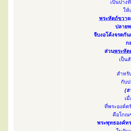
เป็นปาง
ให้
พระหัตถ์ขวา
ย
ปลายพระ
จีบงอโค้งจรดกั
กล
ส่วน
พระหัตถ
เป็น
สำหรั
กับป
(ธ
เม
ที่พระองค์ตร
คือโกณฑ
พระพุทธองค์ทร