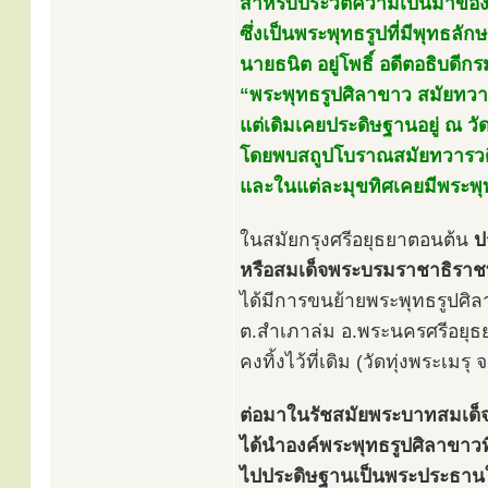
สำหรับประวัติความเป็นมาของพ
ซึ่งเป็นพระพุทธรูปที่มีพุทธล
นายธนิต อยู่โพธิ์ อดีตอธิบดีก
“พระพุทธรูปศิลาขาว สมัยทวาร
แต่เดิมเคยประดิษฐานอยู่ ณ วั
โดยพบสถูปโบราณสมัยทวารวดีอ
และในแต่ละมุขทิศเคยมีพระพุท
ในสมัยกรุงศรีอยุธยาตอนต้น
ป
หรือสมเด็จพระบรมราชาธิราชท
ได้มีการขนย้ายพระพุทธรูปศิ
ต.สำเภาล่ม อ.พระนครศรีอยุธ
คงทิ้งไว้ที่เดิม (วัดทุ่งพระเม
ต่อมาในรัชสมัยพระบาทสมเด็จพร
ได้นำองค์พระพุทธรูปศิลาขาวที่ค
ไปประดิษฐานเป็นพระประธานใ