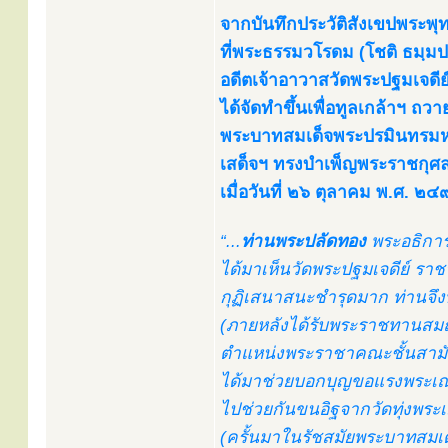
จากบันทึกประวัติสังเขปพระพ
ที่พระธรรมวโรดม (โชติ ธมฺมป
อดีตเจ้าอาวาสวัดพระปฐมเจดี
ได้จัดทำขึ้นเพื่อทูลเกล้าฯ ถว
พระบาทสมเด็จพระปรมินทรมหา
เสด็จฯ ทรงบำเพ็ญพระราชกุศล
เมื่อวันที่ ๒๖ ตุลาคม พ.ศ. ๒
“...
ท่านพระปลัดทอง
พระอธิการ
ได้มาเห็นวัดพระปฐมเจดีย์ ราช
กุฏิเสนาสนะชำรุดมาก ท่านจึง
(ภายหลังได้รับพระราชทานสมณ
ตำแหน่งพระราชาคณะชั้นสามัญ 
ได้มาช่วยบอกบุญขอแรงพระเณ
ไปช่วยกันขนอิฐจากวัดทุ่งพระเมร
(ครั้นมาในรัชสมัยพระบาทสมเด็จ