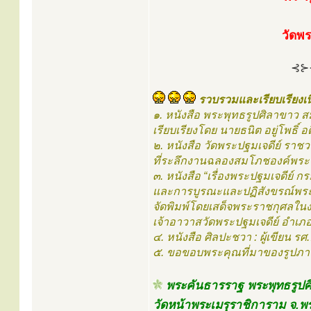
วัดพ
⊰⊱
รวบรวมและเรียบเรียงเน
๑. หนังสือ พระพุทธรูปศิลาขาว ส
เรียบเรียงโดย นายธนิต อยู่โพธิ์
๒. หนังสือ วัดพระปฐมเจดีย์ ราช
ที่ระลึกงานฉลองสมโภชองค์พระป
๓. หนังสือ “เรื่องพระปฐมเจดีย์
และการบูรณะและปฏิสังขรณ์พระป
จัดพิมพ์โดยเสด็จพระราชกุศลในง
เจ้าอาวาสวัดพระปฐมเจดีย์ อำเภอ
๔. หนังสือ ศิลปะชวา : ผู้เขียน รศ
๕. ขอขอบพระคุณที่มาของรูปภา
พระคันธารราฐ พระพุทธรูปศ
วัดหน้าพระเมรุราชิการาม จ.พ