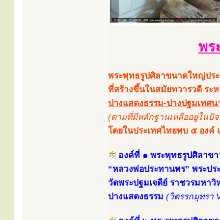
พระ
พระพุทธรูปศิลาขนาดใหญ่ประท
ที่สร้างขึ้นในสมัยทวารวดี ร
ปางแสดงธรรม-ปางปฐมเทศนา ป
(ตามที่มีหลักฐานเหลืออยู่ในปัจจ
โดยในประเทศไทยพบ ๕ องค์ แล
องค์ที่ ๑ พระพุทธรูปศิลาขา
“หลวงพ่อประทานพร” พระปร
วัดพระปฐมเจดีย์ ราชวรมหาว
ปางแสดงธรรม
(วิตรรกมุทรา 