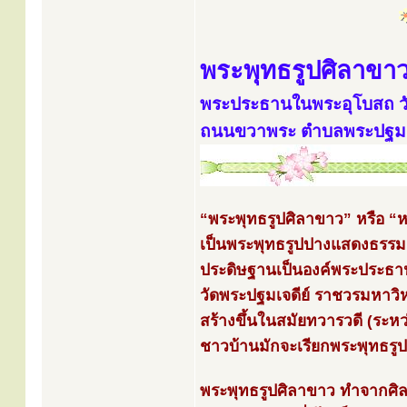
พระพุทธรูปศิลาขา
พระประธานในพระอุโบสถ วั
ถนนขวาพระ ตำบลพระปฐมเจด
“พระพุทธรูปศิลาขาว” หรือ 
เป็นพระพุทธรูปปางแสดงธรรม
ประดิษฐานเป็นองค์พระประธ
วัดพระปฐมเจดีย์ ราชวรมหาวิห
สร้างขึ้นในสมัยทวารวดี (ระห
ชาวบ้านมักจะเรียกพระพุทธรูป
พระพุทธรูปศิลาขาว ทำจากศิล