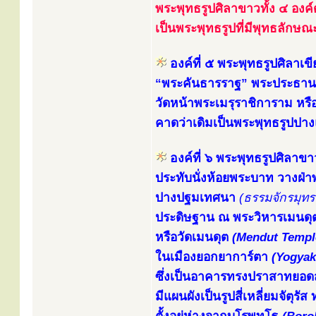
พระพุทธรูปศิลาขาวทั้ง ๔ องค์
เป็นพระพุทธรูปที่มีพุทธลักษ
องค์ที่ ๕ พระพุทธรูปศิลาเขี
“พระคันธารราฐ” พระประธานใ
วัดหน้าพระเมรุราชิการาม หรื
คาดว่าเดิมเป็นพระพุทธรูปป
องค์ที่ ๖ พระพุทธรูปศิลาขา
ประทับนั่งห้อยพระบาท วางฝ
ปางปฐมเทศนา
(ธรรมจักรมุท
ประดิษฐาน ณ พระวิหารเมนดุต
หรือวัดเมนดุต
(Mendut Templ
ในเมืองยอกยาการ์ตา
(Yogyak
ซึ่งเป็นอาคารทรงปราสาทยอดสถ
มีแผนผังเป็นรูปสี่เหลี่ยมจัตุ