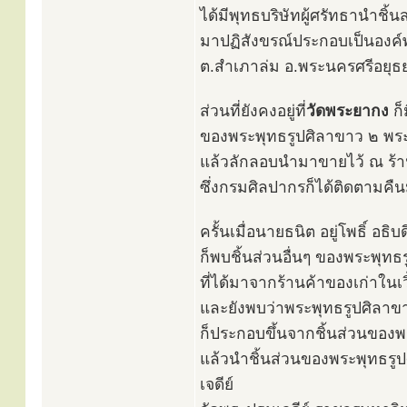
ได้มีพุทธบริษัทผู้ศรัทธานำชิ้
มาปฏิสังขรณ์ประกอบเป็นองค์พ
ต.สำเภาล่ม อ.พระนครศรีอยุธยา
ส่วนที่ยังคงอยู่ที่
วัดพระยากง
ก็
ของพระพุทธรูปศิลาขาว ๒ พระ
แล้วลักลอบนำมาขายไว้ ณ ร้าน
ซึ่งกรมศิลปากรก็ได้ติดตามคื
ครั้นเมื่อนายธนิต อยู่โพธิ์ อ
ก็พบชิ้นส่วนอื่นๆ ของพระพุท
ที่ได้มาจากร้านค้าของเก่าใน
และยังพบว่าพระพุทธรูปศิลาขา
ก็ประกอบขึ้นจากชิ้นส่วนของ
แล้วนำชิ้นส่วนของพระพุทธรูป
เจดีย์