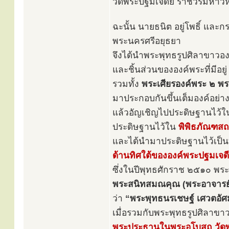
วัดพระปฐมเจดีย์ ราชวรมหาวิ
ฉะนั้น นายธนิต อยู่โพธิ์ และ
พระนครศรีอยุธยา
จึงได้นำพระพุทธรูปศิลาขาวองค์ท
และชิ้นส่วนขององค์พระที่มีอยู
รวมทั้ง
พระเศียรองค์พระ ๒ พร
มาประกอบกันขึ้นเต็มองค์อย่า
แล้วอัญเชิญไปประดิษฐานไว้
ประดิษฐานไว้ใน
พิพิธภัณฑสถ
และได้นำมาประดิษฐานไว้เป็น
ด้านทิศใต้ขององค์พระปฐมเจดี
ซึ่งในปีพุทธศักราช ๒๕๑๐ พระ
พระสนิทสมณคุณ (พระอาจารย์
ว่า
“พระพุทธนรเชษฐ์ เศวตอัศม
เมื่อรวมกับพระพุทธรูปศิลาขาว
พระประธานในพระอุโบสถ วัดพ