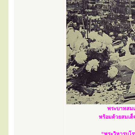
พระบาทสมเด
พร้อมด้วยสมเด็จ
“พระวิหารบุโร