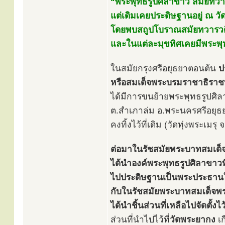
“พระพุทธรูปศิลาขาว สมัยทวาร
แต่เดิมเคยประดิษฐานอยู่ ณ วั
โดยพบสถูปโบราณสมัยทวารวดีอ
และในแต่ละมุขทิศเคยมีพระพุท
ในสมัยกรุงศรีอยุธยาตอนต้น
ป
หรือสมเด็จพระบรมราชาธิราชท
ได้มีการขนย้ายพระพุทธรูปศิ
ต.สำเภาล่ม อ.พระนครศรีอยุธ
คงทิ้งไว้ที่เดิม (วัดทุ่งพระเม
ต่อมาในรัชสมัยพระบาทสมเด็จพร
ได้นำองค์พระพุทธรูปศิลาขาวที่ค
ไปประดิษฐานเป็นพระประธานใ
กับในรัชสมัยพระบาทสมเด็จพระจ
ได้นำชิ้นส่วนที่เหลือไปจัดตั้
ส่วนที่นำไปไว้ที่
วัดพระยากง
เก