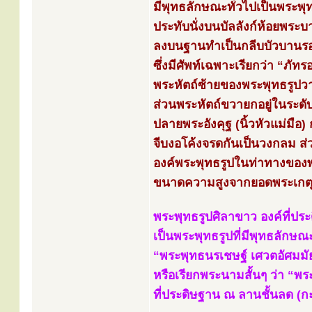
มีพุทธลักษณะทั่วไปเป็นพระพุ
ประทับนั่งบนบัลลังก์ห้อยพระ
ลงบนฐานทำเป็นกลีบบัวบานรอ
ซึ่งมีศัพท์เฉพาะเรียกว่า “ภัท
พระหัตถ์ซ้ายของพระพุทธรูปวา
ส่วนพระหัตถ์ขวายกอยู่ในระดั
ปลายพระอังคุฐ (นิ้วหัวแม่มือ) กั
จีบงอโค้งจรดกันเป็นวงกลม ส
องค์พระพุทธรูปในท่าทางของพ
ขนาดความสูงจากยอดพระเกตุถ
พระพุทธรูปศิลาขาว องค์ที่ป
เป็นพระพุทธรูปที่มีพุทธลักษ
“พระพุทธนรเชษฐ์ เศวตอัศมมัย
หรือเรียกพระนามสั้นๆ ว่า “พ
ที่ประดิษฐาน ณ ลานชั้นลด (ก