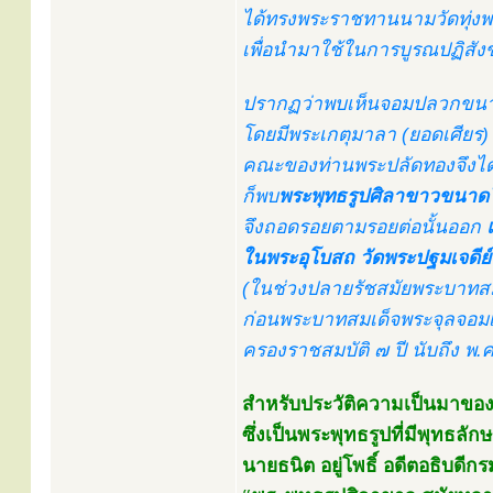
ได้ทรงพระราชทานนามวัดทุ่งพระ
เพื่อนำมาใช้ในการบูรณปฏิสัง
ปรากฏว่าพบเห็นจอมปลวกขนาดใ
โดยมีพระเกตุมาลา (ยอดเศียร
คณะของท่านพระปลัดทองจึงได
ก็พบ
พระพุทธรูปศิลาขาวขนาด
จึงถอดรอยตามรอยต่อนั้นออก
ในพระอุโบสถ วัดพระปฐมเจดีย
(ในช่วงปลายรัชสมัยพระบาทสมเด
ก่อนพระบาทสมเด็จพระจุลจอมเกล้
ครองราชสมบัติ ๗ ปี นับถึง พ.ศ. 
สำหรับประวัติความเป็นมาของพ
ซึ่งเป็นพระพุทธรูปที่มีพุทธล
นายธนิต อยู่โพธิ์ อดีตอธิบดีก