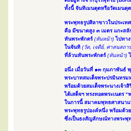
ตั้งอยู่ห่างจากบุโรพุทโธ
(Boro
ทั้งนี้ จันทิเมนดุตหรือวัดเ
พระพุทธรูปศิลาขาวในประเทศอิ
คือ มีขนาดสูง ๓ เมตร แกะสลั
หันพระพักตร์
(หันหน้า)
ไปทางท
ในจันทิ
(วัด, เจดีย์, ศาสนสถาน
ที่ล้วนหันพระพักตร์
(หันหน้า)
ไ
อนึ่ง เมื่อวันที่ ๑๓ กุมภาพันธ
พระบาทสมเด็จพระปรมินทรมหา
พร้อมด้วยสมเด็จพระนางเจ้าสิร
ได้เสด็จฯ ทรงทอดพระเนตร “พ
ในการนี้ สมาคมพุทธศาสนาแห่
พระพุทธรูปองค์หนึ่ง พร้อมด้ว
ซึ่งเป็นธงสัญลักษณ์ทางพระพุ