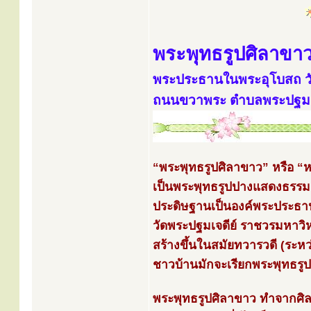
พระพุทธรูปศิลาขา
พระประธานในพระอุโบสถ วั
ถนนขวาพระ ตำบลพระปฐมเจด
“พระพุทธรูปศิลาขาว” หรือ 
เป็นพระพุทธรูปปางแสดงธรรม
ประดิษฐานเป็นองค์พระประธ
วัดพระปฐมเจดีย์ ราชวรมหาวิห
สร้างขึ้นในสมัยทวารวดี (ระห
ชาวบ้านมักจะเรียกพระพุทธรูป
พระพุทธรูปศิลาขาว ทำจากศิล