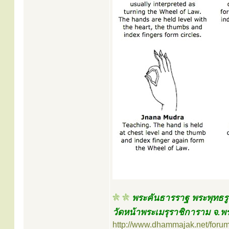
พระคันธารราฐ พระพุทธรู
วัดหน้าพระเมรุราชิการาม จ.พ
http://www.dhammajak.net/foru