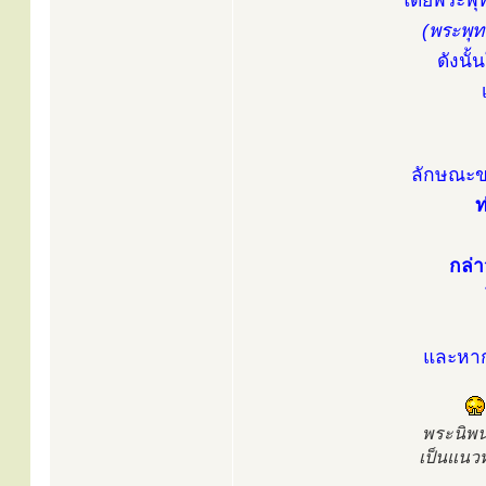
โดยพระพุท
(พระพุท
ดังนั้
ลักษณะขอ
ท
กล่า
และหาก
พระนิพน
เป็นแนว