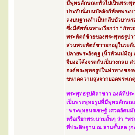
มีพุทธลักษณะทั่วไปเป็นพระพุ
ประทับนั่งบนบัลลังก์ห้อยพระ
ลงบนฐานทำเป็นกลีบบัวบานรอ
ซึ่งมีศัพท์เฉพาะเรียกว่า “ภัท
พระหัตถ์ซ้ายของพระพุทธรูปวา
ส่วนพระหัตถ์ขวายกอยู่ในระดั
ปลายพระอังคุฐ (นิ้วหัวแม่มือ) กั
จีบงอโค้งจรดกันเป็นวงกลม ส
องค์พระพุทธรูปในท่าทางของพ
ขนาดความสูงจากยอดพระเกตุถ
พระพุทธรูปศิลาขาว องค์ที่ป
เป็นพระพุทธรูปที่มีพุทธลักษ
“พระพุทธนรเชษฐ์ เศวตอัศมมัย
หรือเรียกพระนามสั้นๆ ว่า “พ
ที่ประดิษฐาน ณ ลานชั้นลด (ก