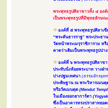
พระพุทธรูปศิลาขาวทั้ง ๔ องค์
เป็นพระพุทธรูปที่มีพุทธลักษ
องค์ที่ ๕ พระพุทธรูปศิลาเขี
“พระคันธารราฐ” พระประธานใ
วัดหน้าพระเมรุราชิการาม หรื
คาดว่าเดิมเป็นพระพุทธรูปป
องค์ที่ ๖ พระพุทธรูปศิลาขา
ประทับนั่งห้อยพระบาท วางฝ
ปางปฐมเทศนา
(ธรรมจักรมุท
ประดิษฐาน ณ พระวิหารเมนดุต
หรือวัดเมนดุต
(Mendut Templ
ในเมืองยอกยาการ์ตา
(Yogyak
ซึ่งเป็นอาคารทรงปราสาทยอดสถ