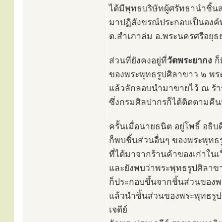
ได้มีพุทธบริษัทผู้ศรัทธานำชิ้
มาปฏิสังขรณ์ประกอบเป็นองค์พ
ต.สำเภาล่ม อ.พระนครศรีอยุธยา
ส่วนที่ยังคงอยู่ที่
วัดพระยากง
ก็
ของพระพุทธรูปศิลาขาว ๒ พระ
แล้วลักลอบนำมาขายไว้ ณ ร้าน
ซึ่งกรมศิลปากรก็ได้ติดตามคื
ครั้นเมื่อนายธนิต อยู่โพธิ์ อ
ก็พบชิ้นส่วนอื่นๆ ของพระพุท
ที่ได้มาจากร้านค้าของเก่าใน
และยังพบว่าพระพุทธรูปศิลาขา
ก็ประกอบขึ้นจากชิ้นส่วนของ
แล้วนำชิ้นส่วนของพระพุทธรูป
เจดีย์