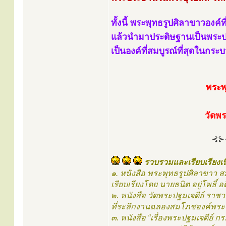
ทั้งนี้ พระพุทธรูปศิลาขาวองค์ท
แล้วนำมาประดิษฐานเป็นพระป
เป็นองค์ที่สมบูรณ์ที่สุดในกร
พระพ
วัดพ
⊰⊱
รวบรวมและเรียบเรียงเน
๑. หนังสือ พระพุทธรูปศิลาขาว ส
เรียบเรียงโดย นายธนิต อยู่โพธิ์
๒. หนังสือ วัดพระปฐมเจดีย์ ราช
ที่ระลึกงานฉลองสมโภชองค์พระป
๓. หนังสือ “เรื่องพระปฐมเจดีย์