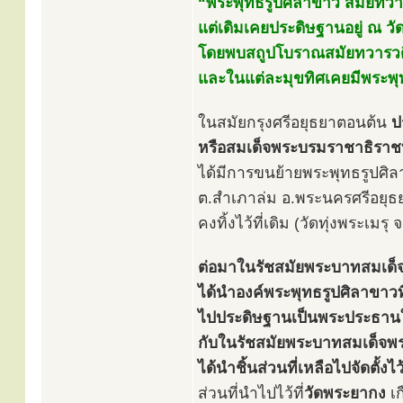
“พระพุทธรูปศิลาขาว สมัยทวาร
แต่เดิมเคยประดิษฐานอยู่ ณ วั
โดยพบสถูปโบราณสมัยทวารวดีอ
และในแต่ละมุขทิศเคยมีพระพุท
ในสมัยกรุงศรีอยุธยาตอนต้น
ป
หรือสมเด็จพระบรมราชาธิราชท
ได้มีการขนย้ายพระพุทธรูปศิ
ต.สำเภาล่ม อ.พระนครศรีอยุธ
คงทิ้งไว้ที่เดิม (วัดทุ่งพระเม
ต่อมาในรัชสมัยพระบาทสมเด็จพร
ได้นำองค์พระพุทธรูปศิลาขาวที่ค
ไปประดิษฐานเป็นพระประธานใ
กับในรัชสมัยพระบาทสมเด็จพระจ
ได้นำชิ้นส่วนที่เหลือไปจัดตั้
ส่วนที่นำไปไว้ที่
วัดพระยากง
เก