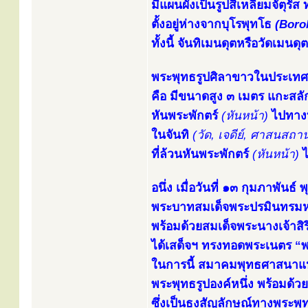
มีแผนผังเป็นรูปสี่เหลี่ยมจัตุ
ตั้งอยู่ห่างจากบุโรพุทโธ
(Boro
ทั้งนี้ จันทิเมนดุตหรือวัดเ
พระพุทธรูปศิลาขาวในประเทศอิ
คือ มีขนาดสูง ๓ เมตร แกะสลั
หันพระพักตร์
(หันหน้า)
ไปทางท
ในจันทิ
(วัด, เจดีย์, ศาสนสถาน
ที่ล้วนหันพระพักตร์
(หันหน้า)
ไ
อนึ่ง เมื่อวันที่ ๑๓ กุมภาพันธ
พระบาทสมเด็จพระปรมินทรมหา
พร้อมด้วยสมเด็จพระนางเจ้าสิร
ได้เสด็จฯ ทรงทอดพระเนตร “พ
ในการนี้ สมาคมพุทธศาสนาแห่
พระพุทธรูปองค์หนึ่ง พร้อมด้ว
ซึ่งเป็นธงสัญลักษณ์ทางพระพุ