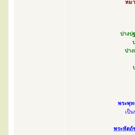
หมา
ปางปฐ
ป
ปางม
พระพุท
เป็
พระหัตถ์