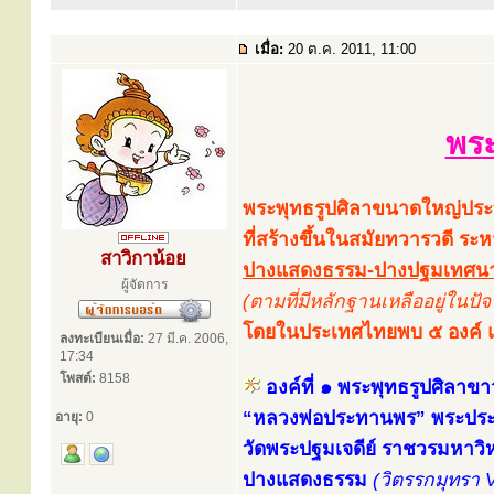
เมื่อ:
20 ต.ค. 2011, 11:00
พระ
พระพุทธรูปศิลาขนาดใหญ่ประท
ที่สร้างขึ้นในสมัยทวารวดี ร
สาวิกาน้อย
ปางแสดงธรรม-ปางปฐมเทศนา ป
ผู้จัดการ
(ตามที่มีหลักฐานเหลืออยู่ในปัจจ
โดยในประเทศไทยพบ ๕ องค์ แล
ลงทะเบียนเมื่อ:
27 มี.ค. 2006,
17:34
โพสต์:
8158
องค์ที่ ๑ พระพุทธรูปศิลาขา
“หลวงพ่อประทานพร” พระปร
อายุ:
0
วัดพระปฐมเจดีย์ ราชวรมหาว
ปางแสดงธรรม
(วิตรรกมุทรา 