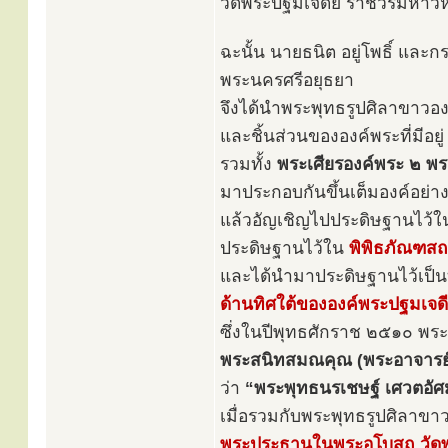
วัดพระปฐมเจดีย์ ราชวรมหาวิ
ฉะนั้น นายธนิต อยู่โพธิ์ และ
พระนครศรีอยุธยา
จึงได้นำพระพุทธรูปศิลาขาวองค์ท
และชิ้นส่วนขององค์พระที่มีอยู
รวมทั้ง
พระเศียรองค์พระ ๒ พร
มาประกอบกันขึ้นเต็มองค์อย่า
แล้วอัญเชิญไปประดิษฐานไว้
ประดิษฐานไว้ใน
พิพิธภัณฑสถ
และได้นำมาประดิษฐานไว้เป็น
ด้านทิศใต้ขององค์พระปฐมเจดี
ซึ่งในปีพุทธศักราช ๒๕๑๐ พระ
พระสนิทสมณคุณ (พระอาจารย์
ว่า
“พระพุทธนรเชษฐ์ เศวตอัศม
เมื่อรวมกับพระพุทธรูปศิลาขาว
พระประธานในพระอุโบสถ วัดพ