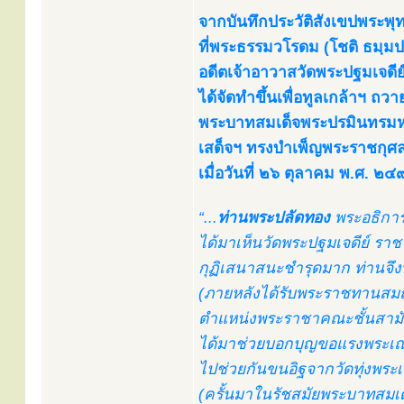
จากบันทึกประวัติสังเขปพระพ
ที่พระธรรมวโรดม (โชติ ธมฺมป
อดีตเจ้าอาวาสวัดพระปฐมเจดี
ได้จัดทำขึ้นเพื่อทูลเกล้าฯ ถว
พระบาทสมเด็จพระปรมินทรมหา
เสด็จฯ ทรงบำเพ็ญพระราชกุศล
เมื่อวันที่ ๒๖ ตุลาคม พ.ศ. ๒
“...
ท่านพระปลัดทอง
พระอธิการ
ได้มาเห็นวัดพระปฐมเจดีย์ ราช
กุฏิเสนาสนะชำรุดมาก ท่านจึง
(ภายหลังได้รับพระราชทานสมณ
ตำแหน่งพระราชาคณะชั้นสามัญ 
ได้มาช่วยบอกบุญขอแรงพระเณ
ไปช่วยกันขนอิฐจากวัดทุ่งพระเมร
(ครั้นมาในรัชสมัยพระบาทสมเด็จ