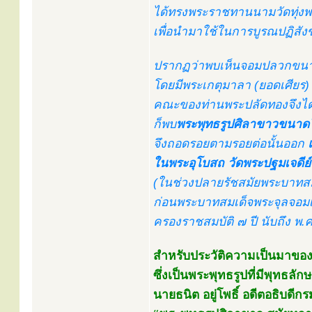
ได้ทรงพระราชทานนามวัดทุ่งพระ
เพื่อนำมาใช้ในการบูรณปฏิสัง
ปรากฏว่าพบเห็นจอมปลวกขนาดใ
โดยมีพระเกตุมาลา (ยอดเศียร
คณะของท่านพระปลัดทองจึงได
ก็พบ
พระพุทธรูปศิลาขาวขนาด
จึงถอดรอยตามรอยต่อนั้นออก
ในพระอุโบสถ วัดพระปฐมเจดีย
(ในช่วงปลายรัชสมัยพระบาทสมเด
ก่อนพระบาทสมเด็จพระจุลจอมเกล้
ครองราชสมบัติ ๗ ปี นับถึง พ.ศ. 
สำหรับประวัติความเป็นมาของพ
ซึ่งเป็นพระพุทธรูปที่มีพุทธล
นายธนิต อยู่โพธิ์ อดีตอธิบดีก