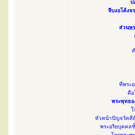
ปล
จีบงอโค้งจ
ส่วน
พร
ส
ที่พระอ
คื
พระพุทธอง
ใ
หัวหน้าปัญจวัคค
พระอริยบุคคล