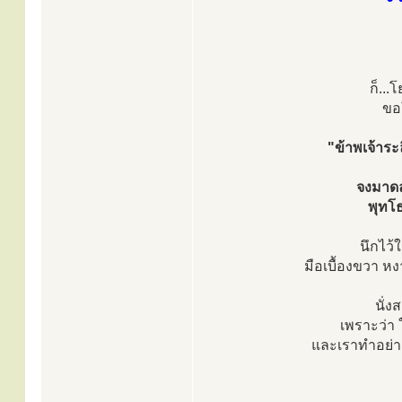
ก็...
ขอ
"ข้าพเจ้าร
จงมาดล
พุทโธ
นึกไว้
มือเบื้องขวา หง
นั่ง
เพราะว่า 
และเราทำอย่าง