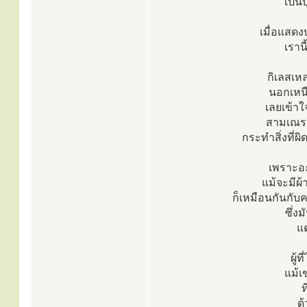
เป็น
เมื่อแสดง
เรานี
กิเลสเหล
นอกเหนื
เลยเข้าใจ
สามเณร ห
กระทำสิ่งที่
เพราะอะไ
แม้จะมีผ้
ก็เหมือนกันกับ
ซึ่ง
แต
ผู้
แม้เ
ท
ด