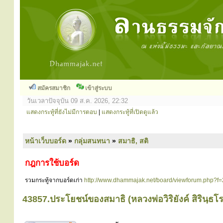
สมัครสมาชิก
เข้าสู่ระบบ
วันเวลาปัจจุบัน 09 ส.ค. 2026, 22:32
แสดงกระทู้ที่ยังไม่มีการตอบ
|
แสดงกระทู้ที่เปิดดูแล้ว
หน้าเว็บบอร์ด
»
กลุ่มสนทนา
»
สมาธิ, สติ
กฎการใช้บอร์ด
รวมกระทู้จากบอร์ดเก่า
http://www.dhammajak.net/board/viewforum.php?f=
43857.ประโยชน์ของสมาธิ (หลวงพ่อวิริยังค์ สิรินฺธโร