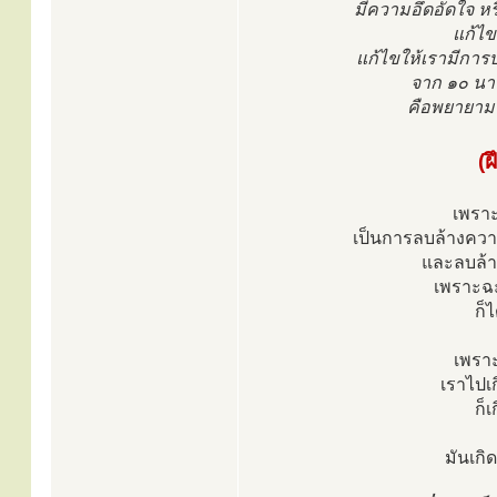
มีความอึดอัดใจ หร
แก้ไข
แก้ไขให้เรามีการบ
จาก ๑๐ นาที
คือพยายามที
(ฝ
เพราะ
เป็นการลบล้างควา
และลบล้าง
เพราะฉะ
ก็ไ
เพราะ
เราไปเก
ก็
มันเกิ