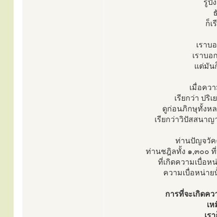
รูปั
ธ
ก็เ
เราบอ
เราบอก
แต่มัน
เมื่อควา
เรียกว่า ปริเ
ดูก่อนภิกษุทั้ง
เรียกว่าวิปัสสนาญ
ท่านปัญจวัค
ท่านชฎิลทั้ง ๑,๓๐๐ ท
ที่เกิดความเบื่อหน
ความเบื่อหน่ายน
การที่จะเกิดคว
เหม
เรา