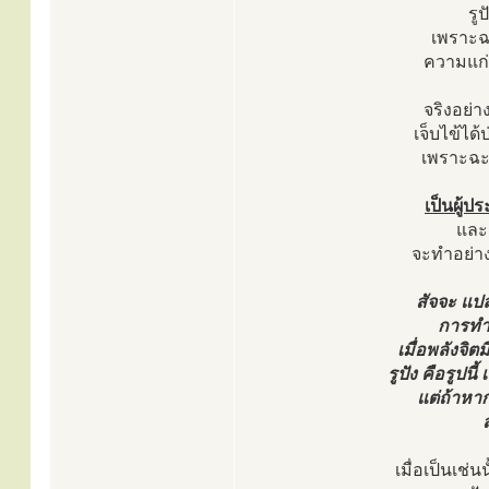
รูป
เพราะฉะ
ความแก่เ
จริงอย่า
เจ็บไข้ได
เพราะฉะนั
เป็นผู้ป
และเ
จะทำอย่าง
สัจจะ แป
การทำป
เมื่อพลังจิต
รูปัง คือรูปนี้
แต่ถ้าหาก
เมื่อเป็นเช่น