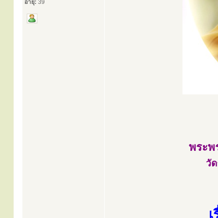
อายุ:
39
พระพร
วั
เ