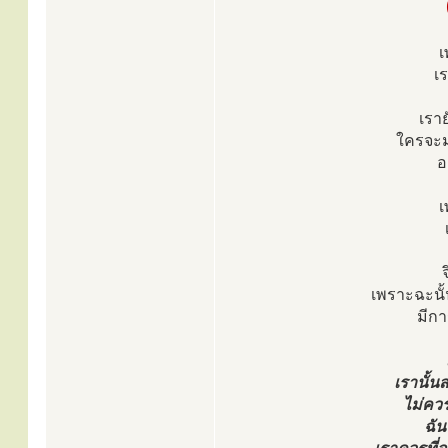
เ
เ
เราย
ใครจะมา
อ
เ
เพราะฉะนั้
มีกา
เรานั้นส
ไม่ควร
ฉัน