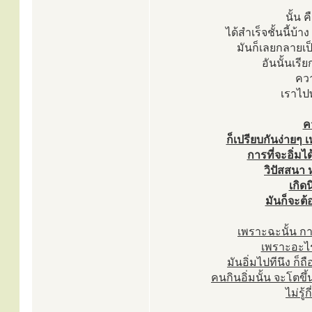
นั้น 
ได้สำเร็จชั้นนี้บ้
มันก็เลยกลายเป็น
อันนั้นเรีย
ควา
เราไปพ
ค
ก็เปรียบกันง่ายๆ 
การที่จะอิ่มได
วิปัสสนา 
เกิด
มันก็จะต้
เพราะฉะนั้น การ
เพราะอะไร
มันอิ่มไปทีนึง ก็ถ
คนกินอิ่มนั้น จะโตขึ้
ไม่รู้