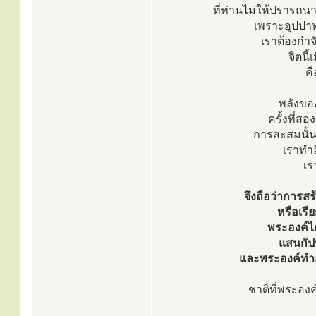
ที่ท่านไม่ให้ปรารถนา
เพราะอุปปาท
เราต้องกำจ
จิตนี้
คื
พลังของ
ครั้งที่สอ
การสะสมนั้น 
เราทำอ
เร
จึงถือว่าการสร
หรือเรี
พระองค์ไ
แสนกัปน
และพระองค์ทำส
ชาติที่พระองค