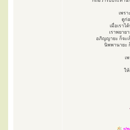
ก็ถือว่ารับประทานไ
เพราะ
ดูก
เมื่อเราได
เราพยายาม
อภิญญายะ ก็จะเป็
นิพพานายะ ก็
เพ
ให
ประ