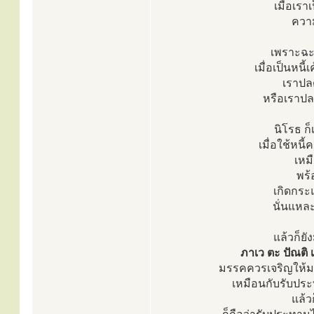
เมื่อเราเ
ความ
เพราะฉะนั
เมื่อเป็นหนี้
เราปลด
หรือเราปลดเ
นิโรธ ก็
เมื่อใช้หน
เหมื
พร้
เกิดกระ
นั่นแหละ
แล้วก็ยั
ภาเว ตะ ปัณติ 
มรรคควรเจริญให้มา
เหมือนกับรับประ
แล้ว