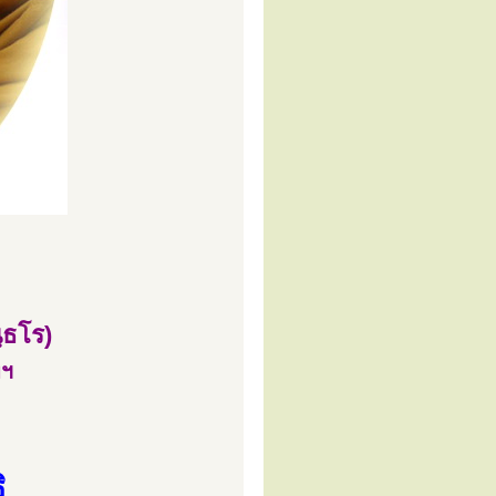
ฺธโร)
พฯ
ิ