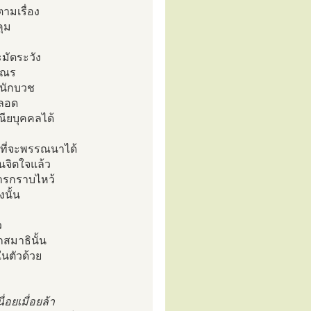
ตามเรื่อง
คุม
ะมัดระวัง
มเณร
นนักบวช
ตลอด
ชณียบุคคลได้
ือที่จะพรรณนาได้
ในจิตใจแล้ว
การกราบไหว้
นั้น
ว
กสมาธินั้น
ในตัวด้วย
อยเมื่อยล้า