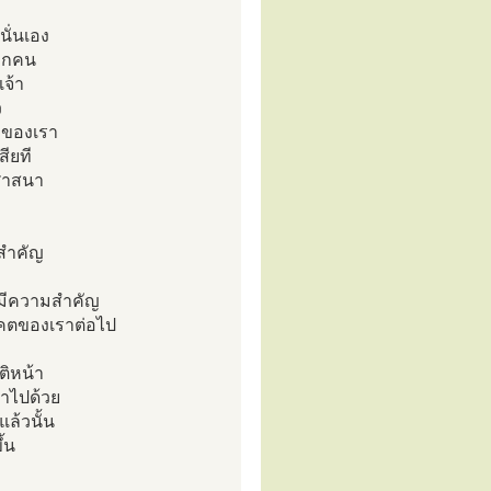
นั่นเอง
ทุกคน
จ้า
ว
ัวของเรา
สียที
ศาสนา
งสำคัญ
ี่มีความสำคัญ
นาคตของเราต่อไป
ติหน้า
ราไปด้วย
ล้วนั้น
ึ้น