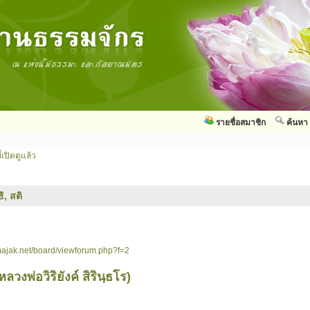
รายชื่อสมาชิก
ค้นหา
่เปิดดูแล้ว
ิ, สติ
ajak.net/board/viewforum.php?f=2
งพ่อวิริยังค์ สิรินฺธโร)