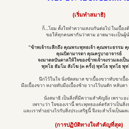
(เริ่มทำสมาธิ)
ก็...โยม ตั้งใจทำความสงบกันต่อไป ในเบื้องต้
ขอให้ทุกคนพากันว่าตาม อาตมาจะเป็นผู้
"ข้าพเจ้าระลึกถึง คุณพระพุทธเจ้า คุณพระธรรม 
คุณบิดามารดา คุณครูบาอาจารย์
จงมาดลบันดาลให้ใจของข้าพเจ้าจงรวมลงเป็น
พุทโธ ธัมโม สังโฆ (๓ ครั้ง) พุทโธ พุทโธ พุ
นึกไว้ในใจ นั่งขัดสมาส ขาเบื้องขวาทับขาเบื้อ
มือเบื้องขวา หงายทับมือเบื้องซ้าย วางไว้บนตัก หลับต
นั่งสมาธิ เป็นสิ่งที่มีความสำคัญยิ่ง เพราะอ
เพราะว่า ใจของเรานี้ พระพุทธองค์ตรัสว่าเป็นสิ่ง
และเราทำอย่างไรกับสิ่งประเสริฐนี้ จึงจะสำเร็จเป็นผ
(การปฏิบัติทางใจสำคัญที่สุด)