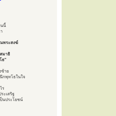
นนี้
นำ
คุณพระสงฆ์
สมาธิ
ทโธ"
งซ้าย
า นึกพุทโธในใจ
ะไร
ประเสริฐ
ลเป็นประโยชน์