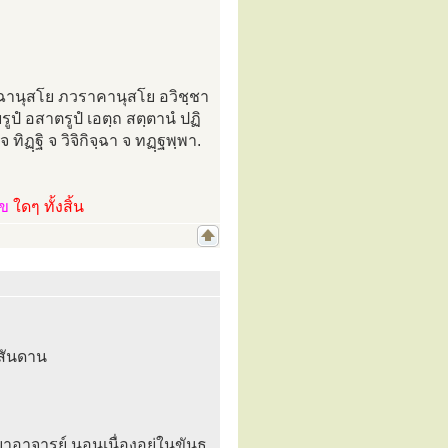
ฺฉานุสโย ภวราคานุสโย อวิชฺชา
รูปํ อสาตรูปํ เอตฺถ สตฺตานํ ปฏิ
ทิฏฺฐิ จ วิจิกิจฺฉา จ ทฏฺฐพฺพา.
ไข
ใดๆ ทั้งสิ้น
ธสันดาน
อาจารย์ นอนเนื่องอยู่ในขันธ