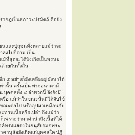
่ปรากฏเป็นสภาวะปรมัตถ์ คือยัง
ส
ถุชนและปุถุชนทั้งหลายแม้ว่าจะ
ฒ่าลงไปก็ตาม เป็น
้ที่สุดจะได้บังเกิดเป็นพรหม
้วยกันทั้งสิ้น
 ๕ อย่างก็ยังเหลืออยู่ ยังหาได้
่านั้น ครั้นเป็น พระอนาคามี
 บุคคลทั้ง ๔ จำพวกนี้ จึงยังมี
ีหรือ แม้ว่าในขณะนั้นมิได้จับไข้
กในขณะต่อไป หรืออุปมาเหมือนกับ
ระทานเนื้อหรือเปล่า ถึงแม้ว่า
ก็เพราะว่ามาคำนำถึงเนื้อที่ได้
องค์ทรงแสดงในอนุสัยยมกพระ
าคานุสัยยังเกิดแก่บุคคลใด ปฏิ