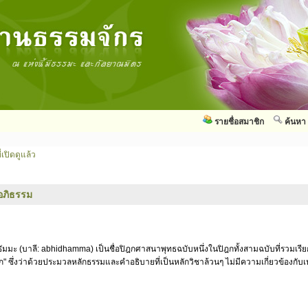
รายชื่อสมาชิก
ค้นหา
่เปิดดูแล้ว
อภิธรรม
ัมมะ (บาลี: abhidhamma) เป็นชื่อปิฎกศาสนาพุทธฉบับหนึ่งในปิฎกทั้งสามฉบับที่รวมเรี
ก" ซึ่งว่าด้วยประมวลหลักธรรมและคำอธิบายที่เป็นหลักวิชาล้วนๆ ไม่มีความเกี่ยวข้องกั