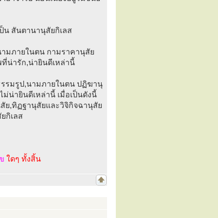
ป็น สันตานานุสัยกิเลส
ูป,นามภายในตน กามราคานุสัย
่ารัก,น่ายินดีเหล่านี้
ขารธรรมรูป,นามภายในตน ปฏิฆานุ
่ายินดีเหล่านี้ เมื่อเป็นดังนี้
ัย,ทิฏฐานุสัยและวิจิกิจฉานุสัย
สัยกิเลส
ไข
ใดๆ ทั้งสิ้น