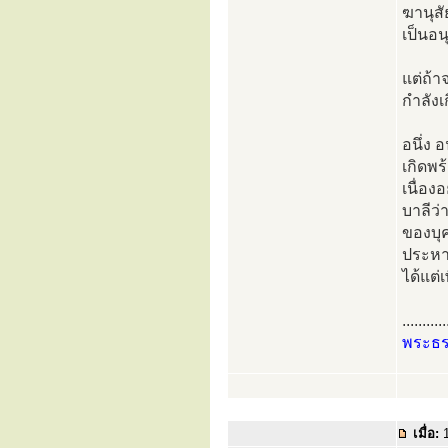
ฆานุสั
เป็นอน
แต่ถ้า
กำลังเ
อนึ่ง 
เกิดพร
เนื่อง
บาลีว่
ของบุค
ประหา
ได้แต
...........
พระธ
เมื่อ:
1