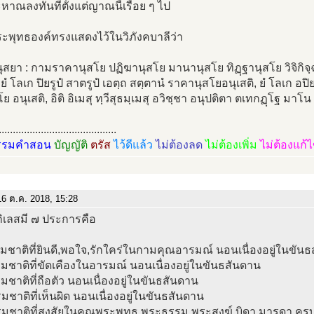
หาณลงทันทีตั้งแต่ญาณนี้เรื่อย ๆ ไป
พระพุทธองค์ทรงแสดงไว้ในวิภังคบาลีว่า
ุสยา : กามราคานุสโย ปฏิฆานุสโย มานานุสโย ทิฏฺฐานุสโย วิจิกิจ
ยํ โลเก ปิยรูปํ สาตรูปํ เอตฺถ สตฺตานํ ราคานุสโยอนุเสติ, ยํ โลเก อปิย
 อนุเสติ, อิติ อิเมสุ ทฺวีสุธมฺเมสุ อวิชฺชา อนุปติตา ตเทกฏฺโฐ มาโน จ 
..........................................
รรมคำสอน
บัญญัติ
ตรัส
ไว้ดีแล้ว
ไม่ต้องลด
ไม่ต้องเพิ่ม
ไม่ต้องแก้
6 ต.ค. 2018, 15:28
กิเลสมี ๗ ประการคือ
มชาติที่ยินดี,พอใจ,รักใคร่ในกามคุณอารมณ์ นอนเนื่องอยู่ในขัน
มชาติที่ขัดเคืองในอารมณ์ นอนเนื่องอยู่ในขันธสันดาน
มชาติที่ถือตัว นอนเนื่องอยู่ในขันธสันดาน
มชาติที่เห็นผิด นอนเนื่องอยู่ในขันธสันดาน
รมชาติที่สงสัยในคุณพระพุทธ พระธรรม พระสงฆ์ บิดา มารดา ครูบา