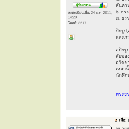
สันดา
๖. ธรร
ลงทะเบียนเมื่อ:
24 พ.ค. 2011,
14:20
๗. ธรร
โพสต์:
8617
ปิยรูป
และภวร
อปิยรู
สัยของ
อวิชชา
เหล่านี
นักศึก
...........
พระธ
เมื่อ:
1
ขยายค