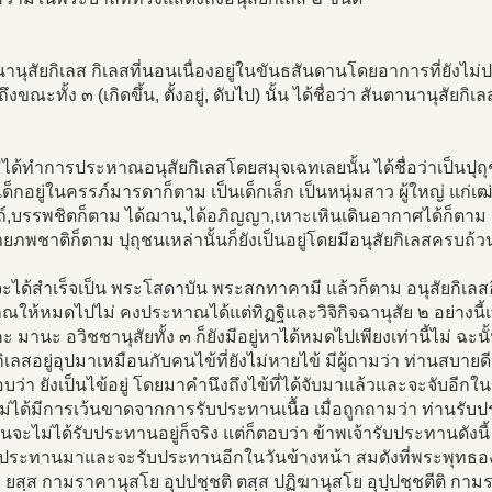
านุสัยกิเลส กิเลสที่นอนเนื่องอยู่ในขันธสันดานโดยอาการที่ยังไม
ถึงขณะทั้ง ๓ (เกิดขึ้น, ตั้งอยู่, ดับไป) นั้น ได้ชื่อว่า สันตานานุสัยกิเล
ยังมิได้ทำการประหาณอนุสัยกิเลสโดยสมุจเฉทเลยนั้น ได้ชื่อว่าเป็นปุ
นเด็กอยู่ในครรภ์มารดาก็ตาม เป็นเด็กเล็ก เป็นหนุ่มสาว ผู้ใหญ่ แก่เ
์,บรรพชิตก็ตาม ได้ฌาน,ได้อภิญญา,เหาะเหินเดินอากาศได้ก็ตาม แม
ายภพชาติก็ตาม ปุถุชนเหล่านั้นก็ยังเป็นอยู่โดยมีอนุสัยกิเลสครบถ้วนด
จะได้สำเร็จเป็น พระโสดาบัน พระสกทาคามี แล้วก็ตาม อนุสัยกิเลสอีก
ให้หมดไปไม่ คงประหาณได้แต่ทิฏฐิและวิจิกิจฉานุสัย ๒ อย่างนี้เท
 มานะ อวิชชานุสัยทั้ง ๓ ก็ยังมีอยู่หาได้หมดไปเพียงเท่านี้ไม่ ฉะนั้น
กิเลสอยู่อุปมาเหมือนกับคนไข้ที่ยังไม่หายไข้ มีผู้ถามว่า ท่านสบายด
อบว่า ยังเป็นไข้อยู่ โดยมาคำนึงถึงไข้ที่ได้จับมาแล้วและจะจับอี
ยังไม่ได้มีการเว้นขาดจากการรับประทานเนื้อ เมื่อถูกถามว่า ท่านรับป
นจะไม่ได้รับประทานอยู่ก็จริง แต่ก็ตอบว่า ข้าพเจ้ารับประทานดังนี้ 
บประทานมาและจะรับประทานอีกในวันข้างหน้า สมดังที่พระพุทธ
า ยสฺส กามราคานุสโย อุปปชฺชติ ตสฺส ปฏิฆานุสโย อุปฺปชฺชตีติ กามร