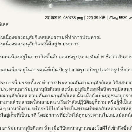
20180919_080738.png [ 220.39 KiB | เปิดดู 5539 ครั
กิเลส
นเนื่องของอนุสัยกิเลสและธรรมที่ทำการประหาณ
เนื่องของอนุสัยกิเลสนี้มีอยู่ ๒ ประการ
นอนเนื่องอยู่ในการเกิดขึ้นสืบต่อแห่งรูป,นาม ขันธ์ ๕ ชื่อว่า สันตา
นอนเนื่องอยู่ในอารมณ์ที่เป็น ปิยรูป สาตรูป อปิยรูป อสาตรูป ชื่อว
ประการนี้ มรรคทั้ง ๔ ทำการประหาณสันตานานุสัยกิเลส วิปัสสนาญ
ระหาณอารัมมณานุสัยกิเลส ฉะนั้น อนุสัยกิเลสที่อนิจจานุปัสสนา
ณานุสัยกิเลส ส่วน สันตานานุสัยกิเลส นั้น เมื่อยังเป็นปุถุชนอยู่ตราบใ
นามาแล้วหลายครั้งหลายหน หรือกำลังปฏิบัติอยู่ก็ตาม หรือผู้ที่เป็
าง ๆ นานาก็ตาม หรือจะได้ไปบังเกิดเป็นพรหมติดต่อกันหลายภพหลา
งมีอยู่เต็มที่เป็นปกติ โดยอาการที่ยังไม่ได้ถูกประหาณไปเลยแม้แต่น
 อารัมมณานุสัยกิเลส นั้น เมื่อวิปัสสนาญาณของโยคีได้เข้าถึงขึ