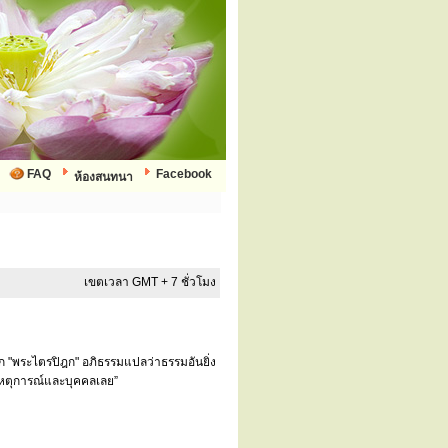
FAQ
Facebook
ห้องสนทนา
เขตเวลา GMT + 7 ชั่วโมง
ยก "พระไตรปิฎก" อภิธรรมแปลว่าธรรมอันยิ่ง
บเหตุการณ์และบุคคลเลย”