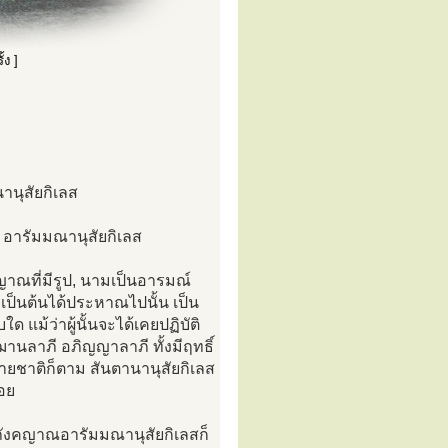
้ง ]
นานุสัยกิเลส
่า อารัมมณานุสัยกิเลส
าณที่มีรูป, นามเป็นอารมณ์
เป็นต้นได้ประหาณไปนั้น เป็น
ด แม้ว่าผู้นั้นจะได้เคยปฏิบัติ
นฌานลาภี อภิญญาลาภี ทั้งมีฤทธิ์
ยชาติก็ตาม สันตานานุสัยกิเลส
้อย
้นภังคญาณอารัมมณานุสัยกิเลสก็