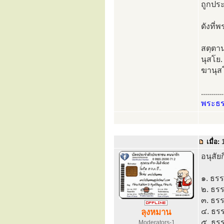
ถูกประ
ดังที่
สตฺตาน
นุสโย. 
ฆานุสโย
...........
พระธ
เมื่อ:
1
อนุสัย
๑. ธรร
๒. ธรร
๓. ธรร
๔. ธรร
ลุงหมาน
๕. ธร
Moderators-1