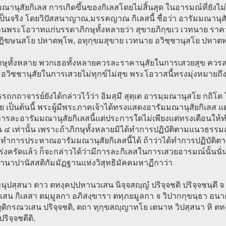
ณานุสัยกิเลส การเกิดขึ้นของกิเลสโดยไม่สิ้นสุด ในอารมณ์ที่ยังไม
็นจริง โดยวิปัสสนาญาณ,มรรคญาณ กิเลสนี้ ชื่อว่า อารัมมณานุสัยก
นพระโอวาทแก่บรรดาภิกษุทั้งหลายว่า สุขายภิกฺขเว เวทนาย ราคา
ฏิฆษนสโย ปหาตพฺโพ, อทุกฺขมสุขาย เวทนาย อวิชฺชานุสโย ปหาตพ
ิกษุทั้งหลาย พวกเธอทั้งหลายควรละราคานุสัยในการเสวยสุข ควรล
วิชชานุสัยในการเสวยไม่ทุกข์ไม่สุข พระโอวาสนี้ทรงมุ่งหมายถึ
รถกถาจารย์ยังได้กล่าวไว้ว่า อิมสฺมึ สุตฺเต อารมฺมณานุสโย กถิโต ใ
 เป็นต้นนี้ พระผู้มีพระภาคเจ้าได้ทรงแสดงอารัมมณานุสัยกิเลส แต่ก็
ารละอารัมมณานุสัยกิเลสนี้แต่ประการใดไม่เพียงแต่ทรงเตือนให
 ๔ เท่านั้น เพราะถ้าภิกษุทั้งหลายมิได้ทำการปฏิบัติตามแนวธรรมสต
ะทำการประหาณอารัมมณานุสัยกิเลสนี้ได้ ถ้าว่าได้ทำการปฏิบัติตา
่งครัดแล้ว ก็จะกล่าวได้ว่ามีการละกิเลสในการเสวยอารมณ์นั้นนั่น
านาปานัสสติกัมมัฏฐานแห่งวิสุทธิมัคคมหาฏีกาว่า
านุปสฺสนา ตาว ตทงฺคปฺปหานวเสน นิจฺจสญฺญํ ปริจฺจชติ ปริจฺจชนฺตึ จ ตถ
น กิเลสา ตมฺมูลกา อภิสงฺขารา ตทฺภยมูลกา จ วิปากกฺขนฺธา อนาคเต 
ฺติกรณวเสน ปริจฺจชติ, ตถา ทุกฺขสญฺญาทโย เตนาห วิปสฺสนา หิ ตทง
ปริจฺจชตีติ.