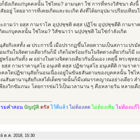
ยก็ยังเกิดแก่บุคคลนั้น ใช่ไหม? อามนฺตา ใช่ การที่ทรงวิสัชนา ดังน
ุสัยอยู่ โดยอาการที่เคยเกิดและจะเกิด ดังที่ได้ยกอุปมาเปรียบเทียบให้
จะถามว่า ยสฺส กามราโค อุปฺปชฺชติ ตสฺส ปฏิโฆ อุปฺปชฺชตีติ กามรา
กิดแก่บุคคลนั้น ใช่ไหม? วิสัชนาว่า นปฺปชฺชติ ไม่ใช่กำลังเกิด
อนุสัยกิเลสทั้ง ๗ ประการนี้ เมื่อปรากฏขึ้นโดยความเป็นสภาวะปรมัตถ
้อมกันในจิตดวงเดียวกันก็มี เกิดไม่พร้อมกันในจิตดวงเดียวกันก็มี แต่เ
อยู่พร้อมกันทั้ง ๗ อย่างในดวงจิตดวงเดียวกันนั้นเอง เหตุนี้ พระพ
า ยสฺส กามราคานุสโย อนุเสติ ตสฺส ปฏิฆานุสโย อนุเสตีติ กามราคา
คลใดปฏิฆานุสัยก็นอนเนื่องอยู่ในขันธสันดานของบุคคลนั้น ใช่ไห
ณสันตานานุสัยกิเลสได้เด็ดขาดนั้นก็มีแต่มรรคญาณอย่างเดียว 
่เพียงวิกขัมภนะ โดยการข่มไว้เป็นเวลานาน ๆ คือหลายวัน หลายเด
..........................................
รรมคำสอน
บัญญัติ
ตรัส
ไว้ดีแล้ว
ไม่ต้องลด
ไม่ต้องเพิ่ม
ไม่ต้องแก้
6 ต.ค. 2018, 15:30