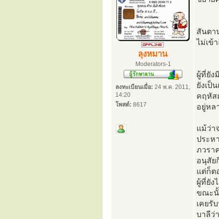
สันตาน
ไม่เข้า
ลุงหมาน
Moderators-1
ผู้ที่
ยังเป็
ลงทะเบียนเมื่อ:
24 พ.ค. 2011,
14:20
คฤหัสถ
โพสต์:
8617
อยู่หล
แม้ว่า
ประหาณ
ภวราคะ
อนุสัย
แต่ก็ต
ผู้ที่
ขณะนั้
เคยรั
บาลีว่