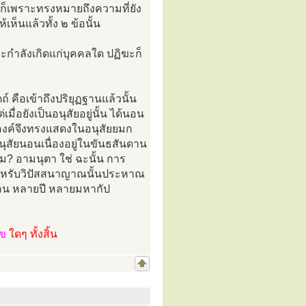
ี้ ก็เพราะทรงหมายถึงความที่ยัง
เห็นแล้วทั้ง ๒ ข้อนั้น
คะกำลังเกิดแก่บุคคลใด ปฏิฆะก็
์ คือเข้าถึงปริยุฏฐานแล้วนั้น
มื่อยังเป็นอนุสัยอยู่นั้น ได้นอน
ุทธองค์จึงทรงแสดงในอนุสัยยมก
นุสัยนอนเนื่องอยู่ในขันธสันดาน
ม? อามนุตา ใช่ ฉะนั้น การ
สำหรับวิปัสสนาญาณนั้นประหาณ
ือน หลายปี หลายมหากัป
ไข
ใดๆ ทั้งสิ้น