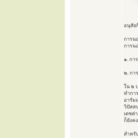
อนุสัย
การนอ
การนอน
๑. การ
๒. การ
ใน ๒ 
ทำการป
อารัมม
วิปัสส
เดชต่
ก็ยังค
สำหรับ