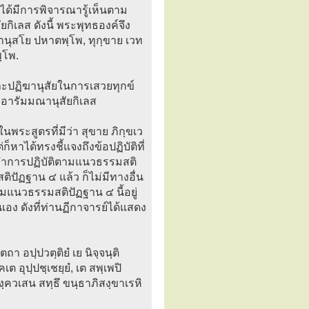
่ได้มีการพิจารณารู้เห็นตาม
ิเลส ดังนี้ พระพุทธองค์จึง
นุสโย ปหาตพฺโพ, ทุกฺขาย เวท
ฺโพ.
ะปฏิฆานุสัยในการเสวยทุกข์
งอารัมมณานุสัยกิเลส
นพระสูตรที่มีว่า สุขาย ภิกฺขเว
หาได้ทรงชี้แจงถึงข้อปฏิบัติที่
้ทำการปฏิบัติตามแนวธรรมสติ
ิปัฏฐาน ๔ แล้ว ก็ไม่มีทางอื่น
มแนวธรรมสติปัฏฐาน ๔ นี้อยู่
เอง ดังที่ท่านฏีกาจารย์ได้แสดง
า อปฺปวตฺติยํ เย นิจฺจนฺติ
อุปฺปชฺเชยฺยํ, เต สพฺเพปิ
ฺควเสน สทฺธึ ขนฺธาภิสงฺขาเรหิ