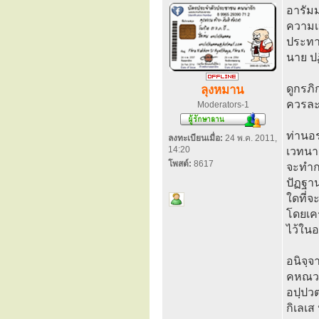
อารัมม
ความเป
ประทา
นาย ป
ดูกรภ
ลุงหมาน
ควรละอ
Moderators-1
ท่านอร
ลงทะเบียนเมื่อ:
24 พ.ค. 2011,
14:20
เวทนาย
โพสต์:
8617
จะทำก
ปัฏฐาน
ใดที่จ
โดยเคร
ไว้ในอ
อนิจฺจ
คหณวเส
อปฺปวต
กิเลเส 