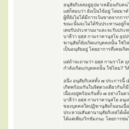
อนุสัยกิเลสอยู่อุปมาเหมือนกับคนไข
แต่ก็ตอบว่า ยังเป็นไข้อยู่ โดยม
ผู้ที่ยังไม่ได้มีการเว้นขาดจากการ
ขณะนั้นจะไม่ได้รับประทานอยู่ก็จร
เคยรับประทานมาและจะรับประทา
บาลีว่า ยสฺส กามราคานุสโย อุปปช
ฆานุสัยก็ยังเกิดแก่บุคคลนั้น ใช่
เป็นอนุสัยอยู่ โดยอาการที่เคยเกิด
แต่ถ้าจะถามว่า ยสฺส กามราโค อุป
กำลังเกิดแก่บุคคลนั้น ใช่ไหม? วิส
อนึ่ง อนุสัยกิเลสทั้ง ๗ ประการนี
เกิดพร้อมกันในจิตดวงเดียวกันก็มี 
เนื่องอยู่พร้อมกันทั้ง ๗ อย่างใน
บาลีว่า ยสฺส กามราคานุสโย อนุเส
ของบุคคลใดปฏิฆานุสัยก็นอนเนื่อ
ประหาณสันตานานุสัยกิเลสได้เด
ได้แต่เพียงวิกขัมภนะ โดยการข่