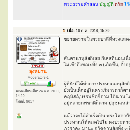
พระธรรมคำสอน
บัญญัติ
ตรัส
ไว้
เมื่อ:
16 ต.ค. 2018, 15:29
ขยายความในพระบาลีที่ทรงแสดงถึ
สันตานานุสัยกิเลส กิเลสที่นอนเน
ไม่เข้าถึงขณะทั้ง ๓ (เกิดขึ้น, ตั้งอย
ลุงหมาน
Moderators-1
ผู้ที่ยังมิได้ทำการประหาณอนุสัยก
ยังเป็นเด็กอยู่ในครรภ์มารดาก็ตาม
ลงทะเบียนเมื่อ:
24 พ.ค. 2011,
14:20
คฤหัสถ์,บรรพชิตก็ตาม ได้ฌาน,ได
โพสต์:
8617
อยู่หลายภพชาติก็ตาม ปุถุชนเหล่านั
แม้ว่าจะได้สำเร็จเป็น พระโสดาบัน
ประหาณให้หมดไปไม่ คงประหาณได้แต
ภวราคะ มานะ อวิชชานุสัยทั้ง ๓ ก็ย