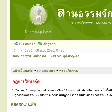
สมัครสมาชิก
เข้าสู่ระบบ
วันเวลาปัจจุบัน 08 ส.ค. 2026, 04:28
แสดงกระทู้ที่ยังไม่มีการตอบ
|
แสดงกระทู้ที่เปิดดูแล้ว
หน้าเว็บบอร์ด
»
กลุ่มสนทนา
»
พระอภิธรรม
กฎการใช้บอร์ด
“อภิธรรม (สันสกฤต: abhidharma) หรืออภิธัมมะ (บาลี: abhidhamma) เป็นชื่อ
ปิฎกฉบับอภิธรรมนั้นเรียก "พระอภิธรรมปิฎก" ซึ่งว่าด้วยประมวลหลักธรรมและคำ
56639.อนุสัย