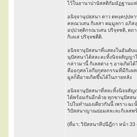
ไว้ในอานาปานัสสติกัมมัฏฐานแห่
อนิจฺจานุปสฺสนา ตาว ตทงฺคปฺปหานวเ
คหณวเสน กิเลสา ตมฺมูลกา อภิสงฺข
อปฺปวตฺติกรณวเสน ปริจฺจชติ, ตถา
กิเลเส ปริจฺจชตีติ.
อนิจจานุปัสสนาที่แสดงในอันดับ
นุปัสสนาได้สละละทิ้งนิจจสัญญาได
กล่าวมานี้ กิเลสต่าง ๆ อาจเกิดไ
คืออกุศลโลกียกุศลกรรมที่มีกิเลสเ
มูลก็ดีอาจเกิดขึ้นได้ในภายหลัง
อนิจจานุปัสสนาที่สละทิ้งนิจจสัญญ
ได้พร้อมกันอีกด้วย ทุกขานุปัสสน
ไปในทำนองเดียวกันนี้ เพราะฉะน
วิปัสสนาญาณย่อมสละละกิเลสพร
(ที่มา: วิปัสสนาทีปนีฎีกา หน้า 33 