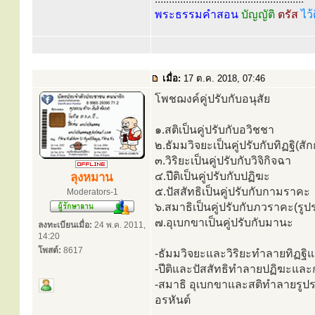
พระธรรมคำสอน
บัญญัติ
ตรัส
ไว้
เมื่อ:
17 ต.ค. 2018, 07:46
โพชฌงค์คู่ปรับกับอนุสัย
๑.สติเป็นคู่ปรับกับอวิชชา
๒.ธัมมวิจยะเป็นคู่ปรับกับทิฏฐิ(
๓.วิริยะเป็นคู่ปรับกับวิจิกิจฉา
๔.ปีติเป็นคู่ปรับกับปฏิฆะ
ลุงหมาน
๕.ปัสสัทธิเป็นคู่ปรับกับกามราคะ
Moderators-1
๖.สมาธิเป็นคู่ปรับกับภวราคะ(รูป
๗.อุเบกขาเป็นคู่ปรับกับมานะ
ลงทะเบียนเมื่อ:
24 พ.ค. 2011,
14:20
โพสต์:
8617
-ธัมมวิจยะและวิริยะทำลายทิฏฐิ
-ปีติและปัสสัทธิทำลายปฏิฆะแล
-สมาธิ อุเบกขาและสติทำลายรูปร
อรหันต์