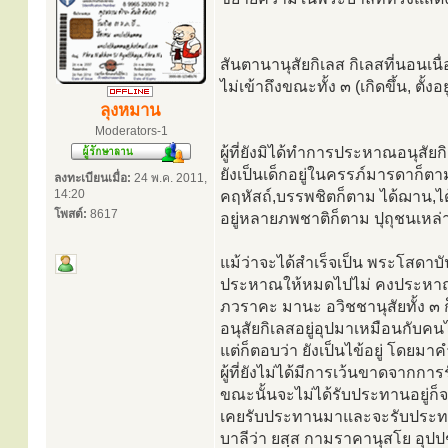
สันตานานุสัยกิเลส กิเลสที่นอนเน
ไม่เข้าถึงขณะทั้ง ๓ (เกิดขึ้น, ตั้งอย
ลุงหมาน
Moderators-1
ผู้ที่ยังมิได้ทำการประหาณอนุสัยก
ยังเป็นเด็กอยู่ในครรภ์มารดาก็ตาม
ลงทะเบียนเมื่อ:
24 พ.ค. 2011,
14:20
คฤหัสถ์,บรรพชิตก็ตาม ได้ฌาน,ได
โพสต์:
8617
อยู่หลายภพชาติก็ตาม ปุถุชนเหล่านั
แม้ว่าจะได้สำเร็จเป็น พระโสดาบัน
ประหาณให้หมดไปไม่ คงประหาณได้แต
ภวราคะ มานะ อวิชชานุสัยทั้ง ๓ ก็ย
อนุสัยกิเลสอยู่อุปมาเหมือนกับคนไข
แต่ก็ตอบว่า ยังเป็นไข้อยู่ โดยม
ผู้ที่ยังไม่ได้มีการเว้นขาดจากการ
ขณะนั้นจะไม่ได้รับประทานอยู่ก็จร
เคยรับประทานมาและจะรับประทา
บาลีว่า ยสฺส กามราคานุสโย อุปปช