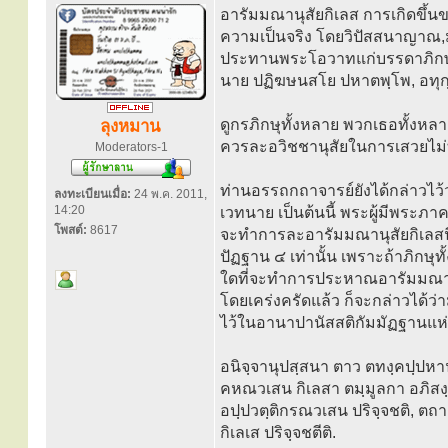
อารัมมณานุสัยกิเลส การเกิดขึ้นข
ความเป็นจริง โดยวิปัสสนาญาณ,มรร
ประทานพระโอวาทแก่บรรดาภิกษุทั
นาย ปฏิฆษนสโย ปหาตพฺโพ, อทุก
ดูกรภิกษุทั้งหลาย พวกเธอทั้งห
ลุงหมาน
ควรละอวิชชานุสัยในการเสวยไม่ท
Moderators-1
ท่านอรรถกถาจารย์ยังได้กล่าวไว้ว่
ลงทะเบียนเมื่อ:
24 พ.ค. 2011,
14:20
เวทนาย เป็นต้นนี้ พระผู้มีพระภาค
โพสต์:
8617
จะทำการละอารัมมณานุสัยกิเลสน
ปัฏฐาน ๔ เท่านั้น เพราะถ้าภิกษุ
ใดที่จะทำการประหาณอารัมมณานุสั
โดยเคร่งครัดแล้ว ก็จะกล่าวได้ว่
ไว้ในอานาปานัสสติกัมมัฏฐานแห่
อนิจฺจานุปสฺสนา ตาว ตทงฺคปฺปหานวเ
คหณวเสน กิเลสา ตมฺมูลกา อภิสงฺข
อปฺปวตฺติกรณวเสน ปริจฺจชติ, ตถา
กิเลเส ปริจฺจชตีติ.