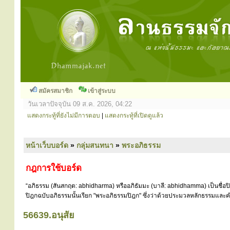
สมัครสมาชิก
เข้าสู่ระบบ
วันเวลาปัจจุบัน 09 ส.ค. 2026, 04:22
แสดงกระทู้ที่ยังไม่มีการตอบ
|
แสดงกระทู้ที่เปิดดูแล้ว
หน้าเว็บบอร์ด
»
กลุ่มสนทนา
»
พระอภิธรรม
กฎการใช้บอร์ด
“อภิธรรม (สันสกฤต: abhidharma) หรืออภิธัมมะ (บาลี: abhidhamma) เป็นชื่อ
ปิฎกฉบับอภิธรรมนั้นเรียก "พระอภิธรรมปิฎก" ซึ่งว่าด้วยประมวลหลักธรรมและคำ
56639.อนุสัย