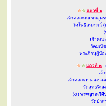
แถวที่ ๑
:
เจ้าคณะมณฑลอุดรธา
วัดโพธิสมภรณ์ (
(
เจ้าคณะจ
วัดมณีช
พระภิกษุผู้น้
แถวที่ ๒
:
เจ้
เจ้าคณะภาค ๑๐-๑๑
วัดสุทธจิน
(๔)
พระญาณวิศิษฎ
วัดป่าส