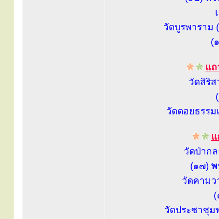
วัดบูรพาราม (
(
แถว
วัดสิริ
วัดดอยธรรมเ
แถ
วัดป่าก
(๑๗)
พ
วัดคามว
(
วัดประชาชุม