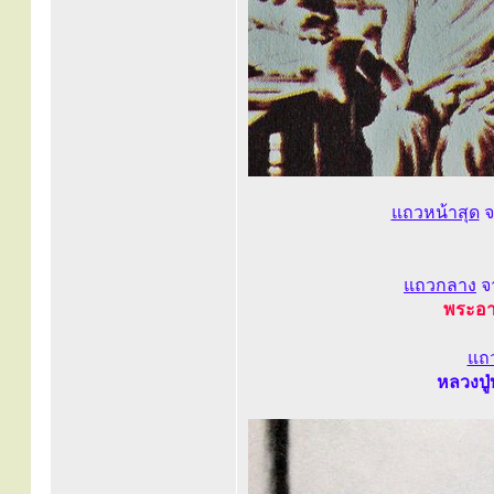
แถวหน้าสุด
จ
แถวกลาง
จ
พระอาจ
แถ
หลวงปู