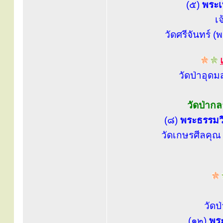
(๕)
พระเ
เ
วัดศรีจันทร์ 
วัดป่าอุ
วัดป่าก
(๘)
พระธรรมวิ
วัดเกษรศีลคุณ 
วัดป
(๑๒)
พระ