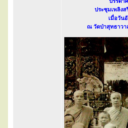
บรรดาศิ
ประชุมเพลิงสร
เมื่อวั
ณ วัดป่าสุทธาวา