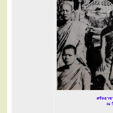
ศรัทธาชา
ณ ว