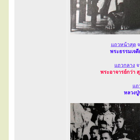
แถวหน้าสุด
จ
พระธรรมเจดีย์
แถวกลาง
จ
พระอาจารย์กว่า ส
แถ
หลวงปู