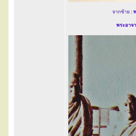
จากซ้าย :
พ
พระอาจาร