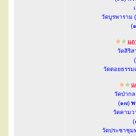
วัดบูรพาราม (
(
แถว
วัดสิริ
วัดดอยธรรมเ
แถ
วัดป่าก
(๑๗)
พ
วัดคามว
(
วัดประชาชุม