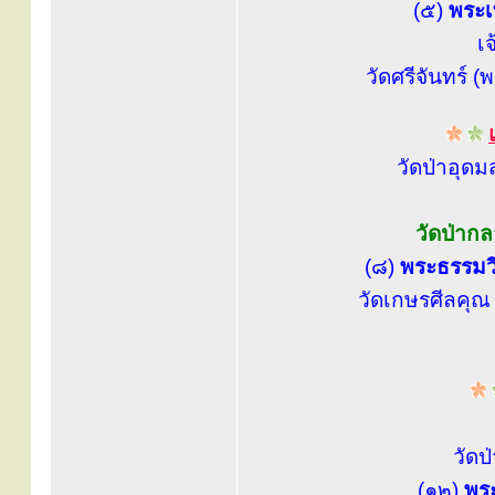
(๕)
พระเ
เ
วัดศรีจันทร์ 
วัดป่าอุ
วัดป่าก
(๘)
พระธรรมวิ
วัดเกษรศีลคุณ 
วัดป
(๑๒)
พระ