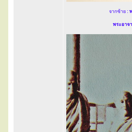
จากซ้าย :
พ
พระอาจาร