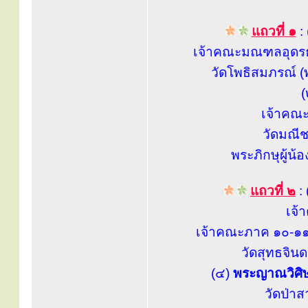
แถวที่ ๑
:
เจ้าคณะมณฑลอุดรธา
วัดโพธิสมภรณ์ (
(
เจ้าคณะจ
วัดมณีช
พระภิกษุผู้น้
แถวที่ ๒
:
เจ้
เจ้าคณะภาค ๑๐-๑๑
วัดสุทธจิน
(๔)
พระญาณวิศิษฎ
วัดป่าส