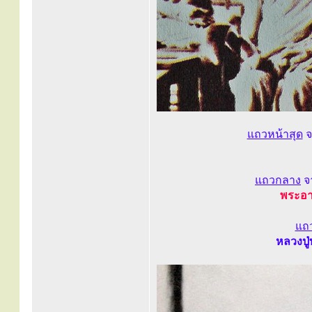
แถวหน้าสุด
จ
แถวกลาง
จ
พระอาจ
แถ
หลวงปู