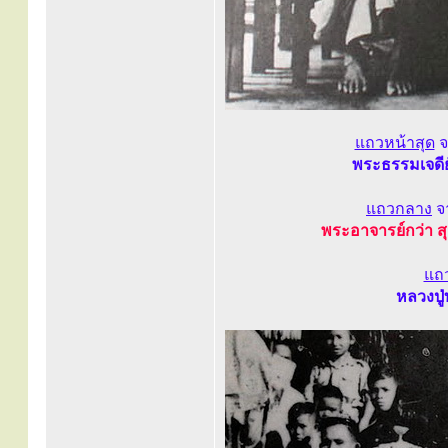
แถวหน้าสุด
จ
พระธรรมเจดีย์
แถวกลาง
จ
พระอาจารย์กว่า ส
แถ
หลวงปู