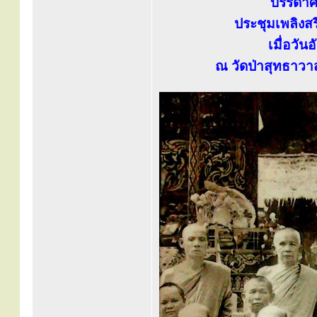
บรรดาศิ
ประชุมเพลิงสร
เมื่อวั
ณ วัดป่าสุทธาวา