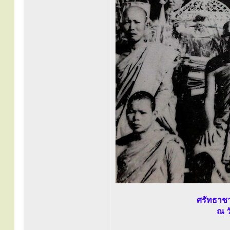
ศรัทธาชา
ณ ว