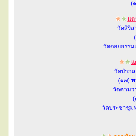
(
แถว
วัดสิริ
วัดดอยธรรมเ
แถ
วัดป่าก
(๑๗)
พ
วัดคามว
(
วัดประชาชุม