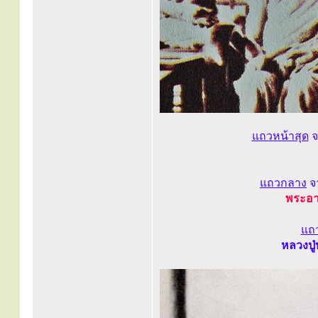
แถวหน้าสุด
จ
แถวกลาง
จ
พระอาจ
แถ
หลวงปู