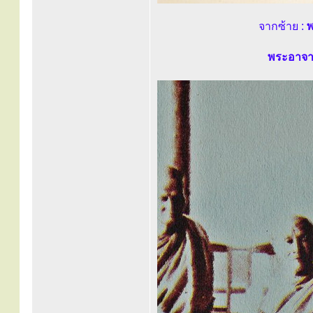
จากซ้าย :
พ
พระอาจาร