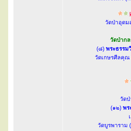
วัดป่าอุ
วัดป่าก
(๘)
พระธรรมวิ
วัดเกษรศีลคุณ 
วัดป
(๑๒)
พระ
วัดบูรพาราม (