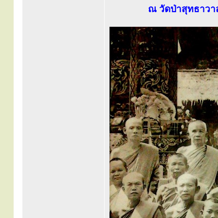
ณ วัดป่าสุทธาวา