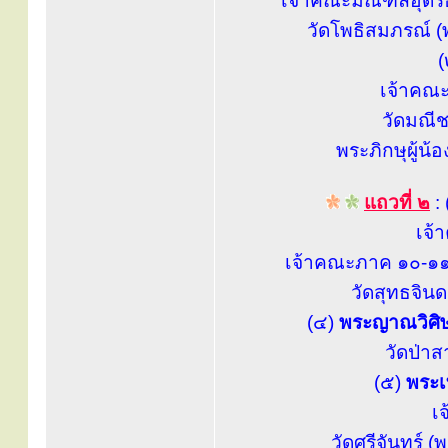
เจ้าคณะมณฑลอุดรธา
วัดโพธิสมภรณ์ (
(
เจ้าคณะจ
วัดมณีช
พระภิกษุผู้น้
แถวที่ ๒
:
เจ้
เจ้าคณะภาค ๑๐-๑๑
วัดสุทธจิน
(๔)
พระญาณวิศิษฎ
วัดป่าส
(๕)
พระเ
เ
วัดศรีจันทร์ 