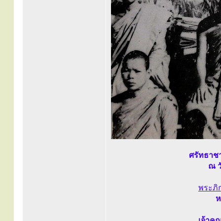
ศรัทธาชา
ณ ว
พระภิ
ห
เจ้าคณ