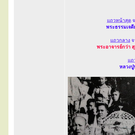
แถวหน้าสุด
จ
พระธรรมเจดีย์
แถวกลาง
จ
พระอาจารย์กว่า ส
แถ
หลวงปู