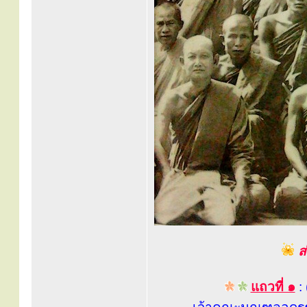
ส
แถวที่ ๑
: