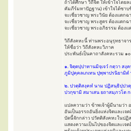
ถ้าได้ศึกษา วิถีจิต ให้เข้าใจโด
คัมภีร์มหาปัฏฐาน) เข้าใจได้ซาบซึ้
จะเชี่ยวชาญ พระวินัย ต้องแตกฉ
จะเชี่ยวชาญ พระสูตร ต้องแตกฉา
จะเชี่ยวชาญ พระอภิธรรม ต้องแต
วิถีสังคหะนี้ ท่านพระอนุรุทธาจาร
ให้ชื่อว่า วิถีสังคหะวิภาค
ประพันธ์เป็นคาถาสังคหะรวม ๑๐ ค
๑. จิตฺตปฺปาทานมิจฺเจวํ กตฺวา สงฺค
ภูมิปุคฺคลเภเทน ปุพฺพาปรนิยามิตํ 
๒. ปวตฺติสงฺคหํ นาม ปฏิสนฺธิปฺปวตฺต
ปวกฺขามิ สมาเสน ยถาสมฺภวโต กถ
แปลความว่า ข้าพเจ้าผู้มีนามว่า
อันเป็นอรรถอันยิ่งแห่งจิตและเจต
บัดนี้จักกล่าว ปวัตติสังคหะในป
แสดงความเป็นไปของจิตและเจตสิ
พร้อมด้วยประเภทแห่งภูมิและบุค