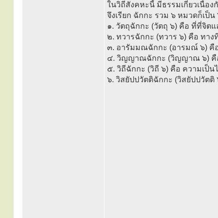
ในวิถีสังคหะนี้ มีธรรมเกี่ยวเนื่
จึงเรียก ฉักกะ รวม ๖ หมวดก็เป็น 
๑. วัตถุฉักกะ (วัตถุ ๖) คือ ที่ที่จ
๒. ทวารฉักกะ (ทวาร ๖) คือ ทางท
๓. อารัมมณฉักกะ (อารมณ์ ๖) คือ สิ่
๔. วิญญาณฉักกะ (วิญญาณ ๖) คือ จิ
๕. วิถีฉักกะ (วิถี ๖) คือ ความเป็
๖. วิสยัปปวัตติฉักกะ (วิสยัปปวัตติ