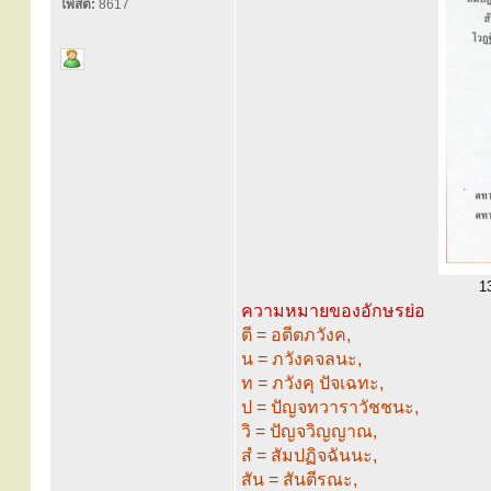
โพสต์:
8617
1
ความหมายของอักษรย่อ
ตี = อตีตภวังค,
น = ภวังคจลนะ,
ท = ภวังคุ ปัจเฉทะ,
ป = ปัญจทวาราวัชชนะ,
วิ = ปัญจวิญญาณ,
สํ = สัมปฏิจฉันนะ,
สัน = สันตีรณะ,