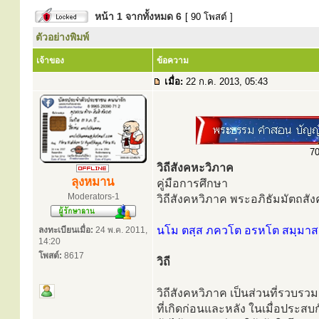
หน้า
1
จากทั้งหมด
6
[ 90 โพสต์ ]
ตัวอย่างพิมพ์
เจ้าของ
ข้อความ
เมื่อ:
22 ก.ค. 2013, 05:43
70
วิถีสังคหะวิภาค
ลุงหมาน
คู่มือการศึกษา
Moderators-1
วิถีสังคหวิภาค พระอภิธัมมัตถสัง
นโม ตสฺส ภควโต อรหโต สมฺมาสม
ลงทะเบียนเมื่อ:
24 พ.ค. 2011,
14:20
โพสต์:
8617
วิถี
วิถีสังคหวิภาค เป็นส่วนที่รวบรว
ที่เกิดก่อนและหลัง ในเมื่อประส