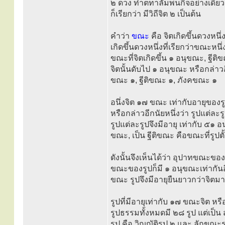
๒ ดวง ทำตทาลัมพนกิจอย่างเดียวก็
ก็เรียกว่า มีวิถีจิต ๒ เป็นต้น
คำว่า
ขณะ
คือ จิตเกิดขึ้นดวงหนึ่
เกิดขึ้นดวงหนึ่งที่เรียกว่าขณะหน
ขณะที่จิตเกิดขึ้น ๑ อนุขณะ, ฐีต
จิตนั้นดับไป ๑ อนุขณะ หรือกล่าว
ขณะ ๑, ฐีติขณะ ๑, ภังคขณะ ๑
อนึ่งจิต ๑๗ ขณะ เท่ากับอายุของร
หรือกล่าวอีกนัยหนึ่งว่า รูปแต่ละ
รูปแต่ละรูปจึงมีอายุ เท่ากับ ๕๑
ขณะ, เป็น ฐีติขณะ คือขณะที่รูป
ดังนั้นจึงเห็นได้ว่า อุปาทขณะข
ขณะของรูปก็มี ๑ อนุขณะเท่ากันอี
ขณะ รูปจึงมีอายุยืนยาวกว่าจิตม
รูปที่มีอายุเท่ากับ ๑๗ ขณะจิต หรื
รูปธรรมทั้งหมดมี ๒๘ รูป แต่เป็น ส
รูป คือ วิญญัติรูป ๒ และ ลักขณะร