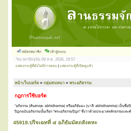
สมัครสมาชิก
เข้าสู่ระบบ
วันเวลาปัจจุบัน 09 ส.ค. 2026, 19:57
แสดงกระทู้ที่ยังไม่มีการตอบ
|
แสดงกระทู้ที่เปิดดูแล้ว
หน้าเว็บบอร์ด
»
กลุ่มสนทนา
»
พระอภิธรรม
กฎการใช้บอร์ด
“อภิธรรม (สันสกฤต: abhidharma) หรืออภิธัมมะ (บาลี: abhidhamma) เป็นชื่อ
ปิฎกฉบับอภิธรรมนั้นเรียก "พระอภิธรรมปิฎก" ซึ่งว่าด้วยประมวลหลักธรรมและคำ
45919.ปริจเฉทที่ ๔ อภิธัมมัตถสังคหะ