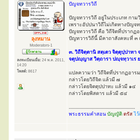
ปัญจทวารวิถี
ปัญจทวารวิถี อยู่ในประเภท กามวิถ
เพราะอัปปนาวิถีไม่เกิดทางปัญจ
ปัญจทวารวิถี คือ วิถีจิตที่ปราก
ปัญทวารวิถีนี้ มีคาถาสังคหะที่ ๓
ลุงหมาน
Moderators-1
๓. วิถีจิตฺตานิ สตฺเตว จิตฺตุปฺปาทา 
จตุปญฺญาส วิตฺถารา ปญฺจทฺวาเร 
ลงทะเบียนเมื่อ:
24 พ.ค. 2011,
14:20
โพสต์:
8617
แปลความว่า วิถีจิตที่ปรากฏอาร
กล่าวโดยวิถีจิต แล้วมี ๗
กล่าวโดยจิตตุปปาทะ แล้วมี ๑๔
กล่าวโดยพิสดาร แล้วมี ๕๔
.....................................................
พระธรรมคำสอน
บัญญัติ
ตรัส
ไว้