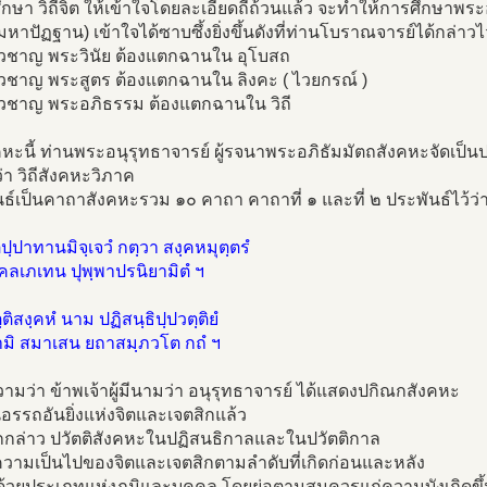
ศึกษา วิถีจิต ให้เข้าใจโดยละเอียดถี่ถ้วนแล้ว จะทำให้การศึกษาพร
์มหาปัฏฐาน) เข้าใจได้ซาบซึ้งยิ่งขึ้นดังที่ท่านโบราณจารย์ได้กล่าวไว
่ยวชาญ พระวินัย ต้องแตกฉานใน อุโบสถ
่ยวชาญ พระสูตร ต้องแตกฉานใน ลิงคะ ( ไวยกรณ์ )
่ยวชาญ พระอภิธรรม ต้องแตกฉานใน วิถี
งคหะนี้ ท่านพระอนุรุทธาจารย์ ผู้รจนาพระอภิธัมมัตถสังคหะจัดเป็นป
ว่า วิถีสังคหะวิภาค
ธ์เป็นคาถาสังคหะรวม ๑๐ คาถา คาถาที่ ๑ และที่ ๒ ประพันธ์ไว้ว่
ตปฺปาทานมิจฺเจวํ กตฺวา สงฺคหมุตฺตรํ
คฺคลเภเทน ปุพฺพาปรนิยามิตํ ฯ
ติสงฺคหํ นาม ปฏิสนฺธิปฺปวตฺติยํ
ามิ สมาเสน ยถาสมฺภวโต กถํ ฯ
มว่า ข้าพเจ้าผู้มีนามว่า อนุรุทธาจารย์ ได้แสดงปกิณกสังคหะ
นอรรถอันยิ่งแห่งจิตและเจตสิกแล้ว
จักกล่าว ปวัตติสังคหะในปฏิสนธิกาลและในปวัตติกาล
วามเป็นไปของจิตและเจตสิกตามลำดับที่เกิดก่อนและหลัง
ด้วยประเภทแห่งภูมิและบุคคล โดยย่อตามสมควรแก่ความบังเกิดขึ