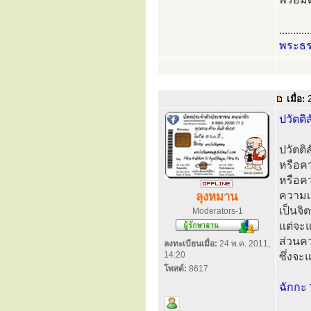
...........
พระธ
เมื่อ:
2
ปวัตติ
ปวัตต
หรือคว
หรือค
ความเป
ลุงหมาน
เป็นจิต
Moderators-1
แต่จะ
ส่วนคว
ลงทะเบียนเมื่อ:
24 พ.ค. 2011,
14:20
ซึ่งจะ
โพสต์:
8617
ฉักกะ