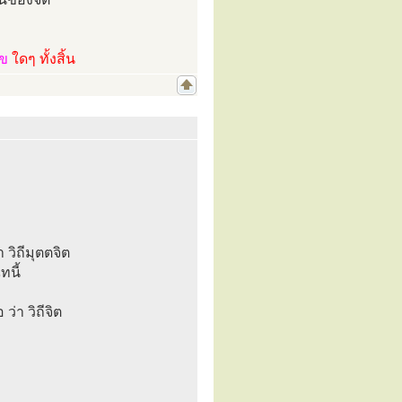
ไข
ใดๆ ทั้งสิ้น
วิถีมุตตจิต
ทนี้
่า วิถีจิต