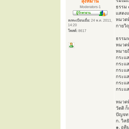
รมณ์แ
ลุงหมาน
ธรรม ๓
Moderators-1
แสดงแ
หมวดท
ลงทะเบียนเมื่อ:
24 พ.ค. 2011,
14:20
กายว
โพสต์:
8617
ธรรมหม
หมวดที
หมายถึ
กระแสจ
กระแสจ
กระแสจ
กระแสจ
กระแสจ
กระแสจ
หมวดที
วัตติ 
ปัญจท
ก. วิส
๑. อต