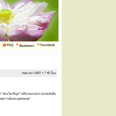
FAQ
Facebook
ห้องสนทนา
เขตเวลา GMT + 7 ชั่วโมง
ยก "พระไตรปิฎก" อภิธรรมแปลว่าธรรมอันยิ่ง
บเหตุการณ์และบุคคลเลย”