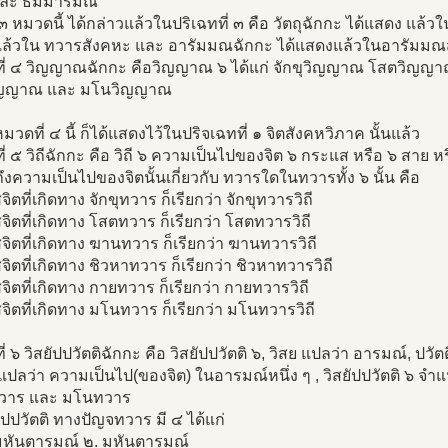
ละ ธัมมารมณ์
 หมวดนี้ ได้กล่าวแล้วในปริเฉทที่ ๓ คือ วัตถุฉักกะ ได้แสดง แล้วใ
ล้วใน ทวารสังคหะ และ อารัมมณฉักกะ ได้แสดงแล้วในอารัมมณ
ี่ ๔ วิญญาณฉักกะ คือวิญญาณ ๖ ได้แก่ จักขุวิญญาณ โสตวิ
ิญญาณ และ มโนวิญญาณ
วดที่ ๔ นี้ ก็ได้แสดงไว้ในปริจเฉทที่ ๑ จิตสังคหวิภาค นั้นแล้ว
่ ๕ วิถีฉักกะ คือ วิถี ๖ ความเป็นไปของจิต ๖ กระแส หรือ ๖ สาย หร
งความเป็นไปของจิตนั้นเกี่ยวกับ ทวารใดในทวารทั้ง ๖ นั้น คือ
ิตที่เกิดทาง จักขุทวาร ก็เรียกว่า จักขุทวารวิถี
ิตที่เกิดทาง โสตทวาร ก็เรียกว่า โสตทวารวิถี
ิตที่เกิดทาง ฆานทวาร ก็เรียกว่า ฆานทวารวิถี
ิตที่เกิดทาง ชิวหาทวาร ก็เรียกว่า ชิวหาทวารวิถี
ิตที่เกิดทาง กายทวาร ก็เรียกว่า กายทวารวิถี
ิตที่เกิดทาง มโนทวาร ก็เรียกว่า มโนทวารวิถี
่ ๖ วิสยัปปวัตติฉักกะ คือ วิสยัปปวัตติ ๖, วิสย แปลว่า อารมณ์, ปวั
ก็แปลว่า ความเป็นไป(ของจิต) ในอารมณ์หนึ่ง ๆ , วิสยัปปวัตติ ๖ จำแ
วาร และ มโนทวาร
ยัปปวัตติ ทางปัญจทวาร มี ๔ ได้แก่
ิมหันตารมณ์ ๒. มหันตารมณ์