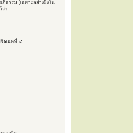
ะอภิธรรม (เฉพาะอย่างยิ่งใน
้ว่า
ริจเฉทที่ ๔
า
้นของจิต