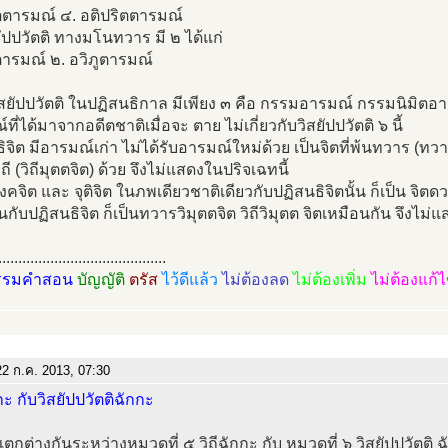
ตตารมณ์ ๔. อติปริตตารมณ์
ยัปปวัตติ ทางมโนทวาร มี ๒ ได้แก่
ูตารมณ์ ๒. อวิภูตารมณ์
วิสยัปปวัตติ ในปฏิสนธิกาล มีเพียง ๓ คือ กรรมอารมณ์ กรรมนิมิตอ
ที่ได้มาจากอดีตชาติเมื่อจะ ตาย ไม่เกี่ยวกับวิสยัปปวัตติ ๖ นี้
ิจิต มีอารมณ์เก่า ไม่ได้รับอารมณ์ใหม่ด้วย เป็นจิตที่พ้นทวาร (ทวาร
ิถี (วิถีมุตตจิต) ด้วย จึงไม่แสดงในปริจเฉทนี้
ังคจิต และ จุติจิต ในภพเดียวชาติเดียวกับปฏิสนธิจิตนั้น ก็เป็น จิต
ันกับปฏิสนธิจิต ก็เป็นทวารวิมุตตจิต วิถีวิมุตต จิตเหมือนกัน จึงไม่
..........................................
รรมคำสอน
บัญญัติ
ตรัส
ไว้ดีแล้ว
ไม่ต้องลด
ไม่ต้องเพิ่ม
ไม่ต้องแก้
2 ก.ค. 2013, 07:30
กกะ กับวิสยัปปวัตติฉักกะ
กต่างกันระหว่างหมวดที่ ๕ วิถีฉักกะ กับ หมวดที่ ๖ วิสยัปปวัตติ ฉ