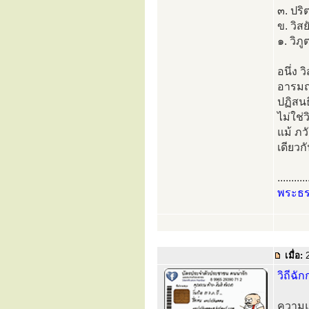
๓. ปริ
ข. วิส
๑. วิภ
อนึ่ง 
อารมณ์
ปฏิสนธ
ไม่ใช่ว
แม้ ภว
เดียวก
...........
พระธ
เมื่อ:
2
วิถีฉั
ความแต