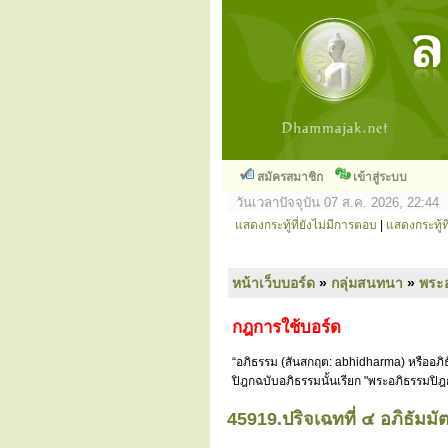
สมัครสมาชิก
เข้าสู่ระบบ
วันเวลาปัจจุบัน 07 ส.ค. 2026, 22:44
แสดงกระทู้ที่ยังไม่มีการตอบ
|
แสดงกระทู้ที
หน้าเว็บบอร์ด
»
กลุ่มสนทนา
»
พระ
กฎการใช้บอร์ด
“อภิธรรม (สันสกฤต: abhidharma) หรืออภิธ
ปิฎกฉบับอภิธรรมนั้นเรียก "พระอภิธรรมปิฎ
45919.ปริจเฉทที่ ๔ อภิธัมม