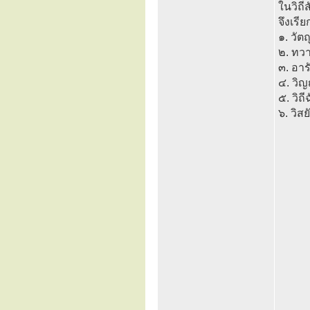
ในวิถี
จึงเรี
๑. วัตถ
๒. ทวา
๓. อาร
๔. วิญ
๕. วิถ
๖. วิสย