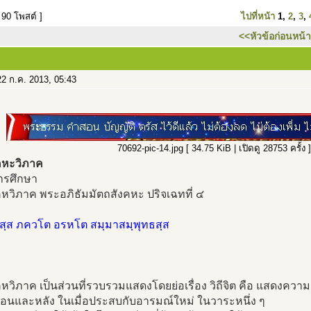
 90 โพสต์ ]
ไปที่หน้า
1
,
2
,
3
,
<<หัวข้อก่อนหน้า
2 ก.ค. 2013, 05:43
70692-pic-14.jpg [ 34.75 KiB | เปิดดู 28753 ครั้ง ]
งคหะวิภาค
การศึกษา
งคหวิภาค พระอภิธัมมัตถสังคหะ ปริจเฉทที่ ๔
สฺส ภควโต อรหโต สมฺมาสมฺพุทธสฺส
งคหวิภาค เป็นส่วนที่รวบรวมแสดงโดยย่อเรื่อง วิถีจิต คือ แสดงคว
ดก่อนและหลัง ในเมื่อประสบกับอารมณ์ใหม่ ในวาระหนึ่ง ๆ