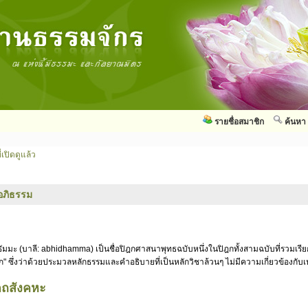
รายชื่อสมาชิก
ค้นหา
่เปิดดูแล้ว
อภิธรรม
ัมมะ (บาลี: abhidhamma) เป็นชื่อปิฎกศาสนาพุทธฉบับหนึ่งในปิฎกทั้งสามฉบับที่รวมเรี
ก" ซึ่งว่าด้วยประมวลหลักธรรมและคำอธิบายที่เป็นหลักวิชาล้วนๆ ไม่มีความเกี่ยวข้องกั
ัตถสังคหะ