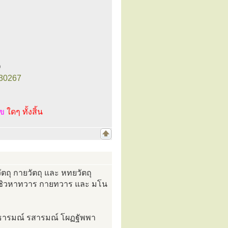
O
30267
ไข
ใดๆ ทั้งสิ้น
วัตถุ กายวัตถุ และ หทยวัตถุ
ร ชิวหาทวาร กายทวาร และ มโน
ันธารมณ์ รสารมณ์ โผฏฐัพพา