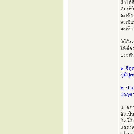
ถ้าได้
คัมภีร
จะเชี
จะเชี
จะเชี
วิถีสั
ให้ชื่อ
ประพัน
๑. จิตฺ
ภูมิปุ
๒. ปวตฺ
ปวกฺข
แปลควา
อันเป็
บัดนี้
แสดงค
พร้อม