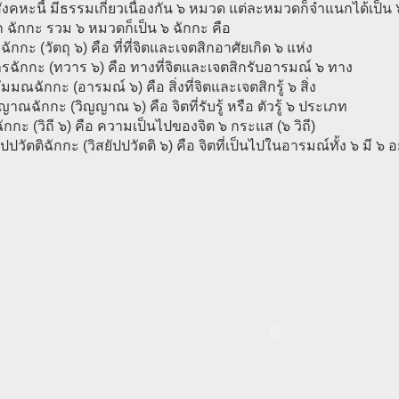
สังคหะนี้ มีธรรมเกี่ยวเนื่องกัน ๖ หมวด แต่ละหมวดก็จำแนกได้เป็น 
ยก ฉักกะ รวม ๖ หมวดก็เป็น ๖ ฉักกะ คือ
ุฉักกะ (วัตถุ ๖) คือ ที่ที่จิตและเจตสิกอาศัยเกิด ๖ แห่ง
รฉักกะ (ทวาร ๖) คือ ทางที่จิตและเจตสิกรับอารมณ์ ๖ ทาง
ัมมณฉักกะ (อารมณ์ ๖) คือ สิ่งที่จิตและเจตสิกรู้ ๖ สิ่ง
ญาณฉักกะ (วิญญาณ ๖) คือ จิตที่รับรู้ หรือ ตัวรู้ ๖ ประเภท
ีฉักกะ (วิถี ๖) คือ ความเป็นไปของจิต ๖ กระแส (๖ วิถี)
ัปปวัตติฉักกะ (วิสยัปปวัตติ ๖) คือ จิตที่เป็นไปในอารมณ์ทั้ง ๖ มี ๖ อ