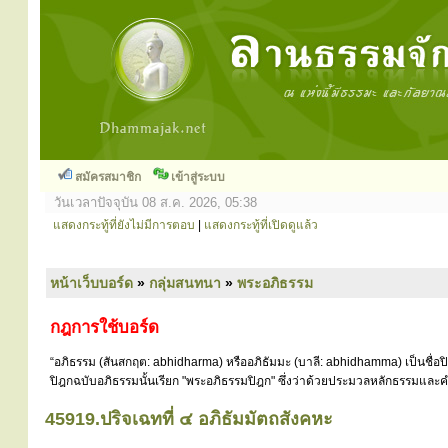
สมัครสมาชิก
เข้าสู่ระบบ
วันเวลาปัจจุบัน 08 ส.ค. 2026, 05:38
แสดงกระทู้ที่ยังไม่มีการตอบ
|
แสดงกระทู้ที่เปิดดูแล้ว
หน้าเว็บบอร์ด
»
กลุ่มสนทนา
»
พระอภิธรรม
กฎการใช้บอร์ด
“อภิธรรม (สันสกฤต: abhidharma) หรืออภิธัมมะ (บาลี: abhidhamma) เป็นชื่อ
ปิฎกฉบับอภิธรรมนั้นเรียก "พระอภิธรรมปิฎก" ซึ่งว่าด้วยประมวลหลักธรรมและคำ
45919.ปริจเฉทที่ ๔ อภิธัมมัตถสังคหะ