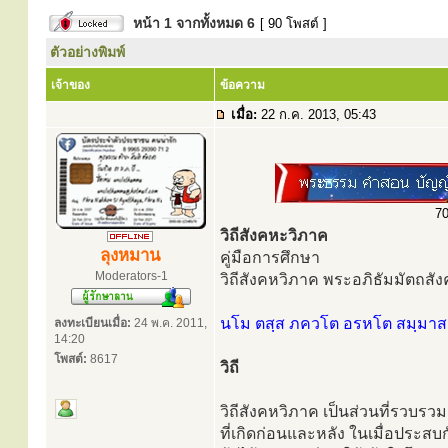
หน้า
1
จากทั้งหมด
6
[ 90 โพสต์ ]
ตัวอย่างพิมพ์
เจ้าของ
ข้อความ
เมื่อ:
22 ก.ค. 2013, 05:43
70
วิถีสังคหะวิภาค
ลุงหมาน
คู่มือการศึกษา
Moderators-1
วิถีสังคหวิภาค พระอภิธัมมัตถสัง
นโม ตสฺส ภควโต อรหโต สมฺมาสม
ลงทะเบียนเมื่อ:
24 พ.ค. 2011,
14:20
โพสต์:
8617
วิถี
วิถีสังคหวิภาค เป็นส่วนที่รวบรว
ที่เกิดก่อนและหลัง ในเมื่อประส