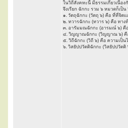
ในวิถีสังคหะนี้ มีธรรมเกี่ยวเนื่
จึงเรียก ฉักกะ รวม ๖ หมวดก็เป็น 
๑. วัตถุฉักกะ (วัตถุ ๖) คือ ที่ที่จ
๒. ทวารฉักกะ (ทวาร ๖) คือ ทางท
๓. อารัมมณฉักกะ (อารมณ์ ๖) คือ สิ่
๔. วิญญาณฉักกะ (วิญญาณ ๖) คือ จิ
๕. วิถีฉักกะ (วิถี ๖) คือ ความเป็
๖. วิสยัปปวัตติฉักกะ (วิสยัปปวัตติ