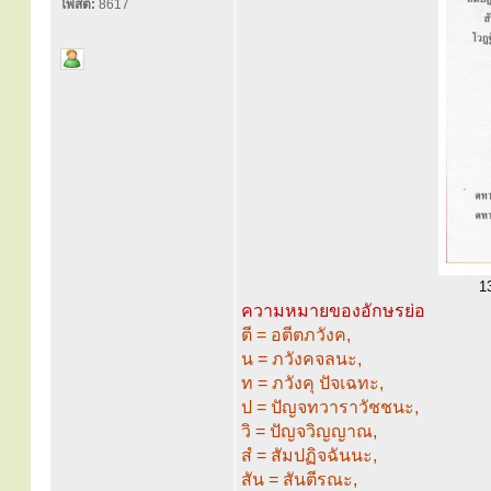
โพสต์:
8617
1
ความหมายของอักษรย่อ
ตี = อตีตภวังค,
น = ภวังคจลนะ,
ท = ภวังคุ ปัจเฉทะ,
ป = ปัญจทวาราวัชชนะ,
วิ = ปัญจวิญญาณ,
สํ = สัมปฏิจฉันนะ,
สัน = สันตีรณะ,