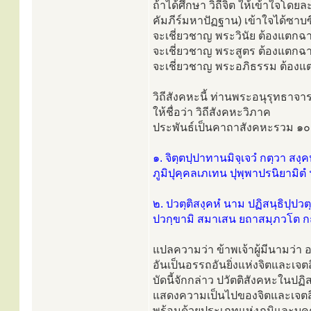
ถ้าได้ศึกษา วิถีจิต ให้เข้าใจโด
คัมภีร์มหาปัฏฐาน) เข้าใจได้ซาบซึ้
จะเชี่ยวชาญ พระวินัย ต้องแตกฉ
จะเชี่ยวชาญ พระสูตร ต้องแตกฉา
จะเชี่ยวชาญ พระอภิธรรม ต้องแต
วิถีสังคหะนี้ ท่านพระอนุรุทธาจาร
ให้ชื่อว่า วิถีสังคหะวิภาค
ประพันธ์เป็นคาถาสังคหะรวม ๑๐ ค
๑. จิตฺตปฺปาทานมิจฺเจวํ กตฺวา สงฺค
ภูมิปุคฺคลเภเทน ปุพฺพาปรนิยามิตํ 
๒. ปวตฺติสงฺคหํ นาม ปฏิสนฺธิปฺปวตฺต
ปวกฺขามิ สมาเสน ยถาสมฺภวโต กถ
แปลความว่า ข้าพเจ้าผู้มีนามว่า
อันเป็นอรรถอันยิ่งแห่งจิตและเจต
บัดนี้จักกล่าว ปวัตติสังคหะในป
แสดงความเป็นไปของจิตและเจตสิ
พร้อมด้วยประเภทแห่งภูมิและบุค