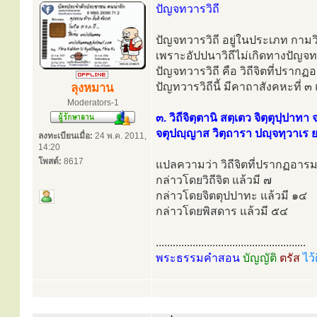
ปัญจทวารวิถี
ปัญจทวารวิถี อยู่ในประเภท กามวิถ
เพราะอัปปนาวิถีไม่เกิดทางปัญจ
ปัญจทวารวิถี คือ วิถีจิตที่ปราก
ปัญทวารวิถีนี้ มีคาถาสังคหะที่ ๓
ลุงหมาน
Moderators-1
๓. วิถีจิตฺตานิ สตฺเตว จิตฺตุปฺปาทา 
จตุปญฺญาส วิตฺถารา ปญฺจทฺวาเร 
ลงทะเบียนเมื่อ:
24 พ.ค. 2011,
14:20
โพสต์:
8617
แปลความว่า วิถีจิตที่ปรากฏอาร
กล่าวโดยวิถีจิต แล้วมี ๗
กล่าวโดยจิตตุปปาทะ แล้วมี ๑๔
กล่าวโดยพิสดาร แล้วมี ๕๔
.....................................................
พระธรรมคำสอน
บัญญัติ
ตรัส
ไว้