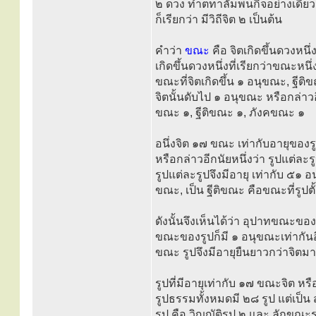
๒ ดวง ทำตทาลัมพนกิจอย่างเดียวก็
ก็เรียกว่า มีวิถีจิต ๒ เป็นต้น
คำว่า
ขณะ
คือ จิตเกิดขึ้นดวงหนึ่
เกิดขึ้นดวงหนึ่งที่เรียกว่าขณะหน
ขณะที่จิตเกิดขึ้น ๑ อนุขณะ, ฐีต
จิตนั้นดับไป ๑ อนุขณะ หรือกล่าว
ขณะ ๑, ฐีติขณะ ๑, ภังคขณะ ๑
อนึ่งจิต ๑๗ ขณะ เท่ากับอายุของร
หรือกล่าวอีกนัยหนึ่งว่า รูปแต่ละ
รูปแต่ละรูปจึงมีอายุ เท่ากับ ๕๑
ขณะ, เป็น ฐีติขณะ คือขณะที่รูป
ดังนั้นจึงเห็นได้ว่า อุปาทขณะข
ขณะของรูปก็มี ๑ อนุขณะเท่ากันอี
ขณะ รูปจึงมีอายุยืนยาวกว่าจิตม
รูปที่มีอายุเท่ากับ ๑๗ ขณะจิต หรื
รูปธรรมทั้งหมดมี ๒๘ รูป แต่เป็น ส
รูป คือ วิญญัติรูป ๒ และ ลักขณะร