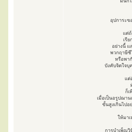
มันก็
อุปการะของ
แต่ถ
เรีย
อย่างนี้ แ
พวกฤาษีชี
หรือพาก
บังคับจิตใจบุ
แต่
ก็เ
เมื่อเป็นอรูปฌานแ
ขั้นสูงเกินไปอ
ให้มาเ
การบำเพ็ญวิ