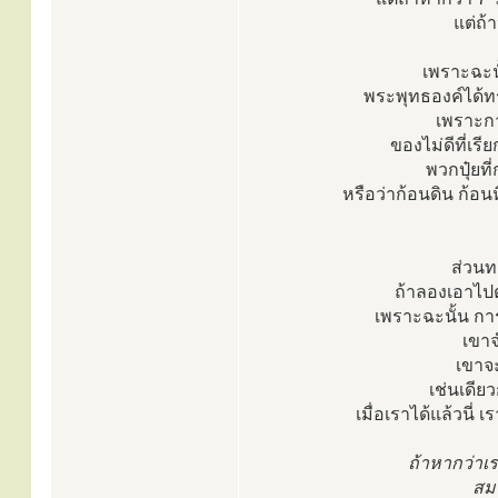
แต่ถ้
เพราะฉะน
พระพุทธองค์ได้ทรง
เพราะกา
ของไม่ดีที่เรี
พวกปุ๋ยท
หรือว่าก้อนดิน ก้อ
ส่วนทอ
ถ้าลองเอาไปต
เพราะฉะนั้น กา
เขาจ
เขาจ
เช่นเดีย
เมื่อเราได้แล้วนี่
ถ้าหากว่าเ
สมา