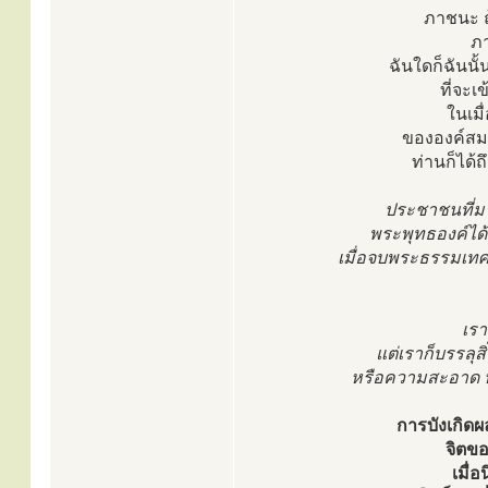
ภาชนะ ถ
ภา
ฉันใดก็ฉันน
ที่จะเ
ในเมื
ขององค์สมเ
ท่านก็ได้ถ
ประชาชนที่มา
พระพุทธองค์ได้ท
เมื่อจบพระธรรมเท
เรา
แต่เราก็บรรลุ
หรือความสะอาด หรื
การบังเกิดผล
จิตขอ
เมื่อ