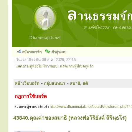
สมัครสมาชิก
เข้าสู่ระบบ
วันเวลาปัจจุบัน 08 ส.ค. 2026, 22:16
แสดงกระทู้ที่ยังไม่มีการตอบ
|
แสดงกระทู้ที่เปิดดูแล้ว
หน้าเว็บบอร์ด
»
กลุ่มสนทนา
»
สมาธิ, สติ
กฎการใช้บอร์ด
รวมกระทู้จากบอร์ดเก่า
http://www.dhammajak.net/board/viewforum.php?f=
43840.คุณค่าของสมาธิ (หลวงพ่อวิริยังค์ สิรินฺธโร)