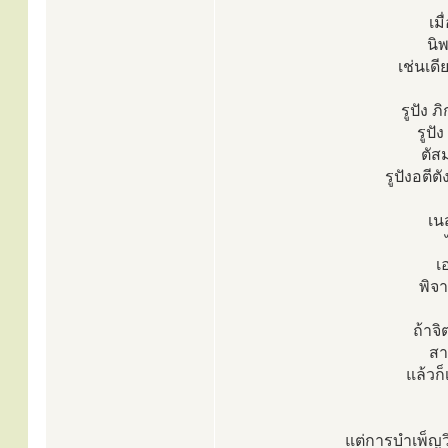
เม
นิ
เช่นเด
รูปัง 
รูปัง
ตัสม
รูปังอตีต
เน
เ
พิจ
ถ้าจ
สา
แล้วก
แต่การบำเพ็ญวิ