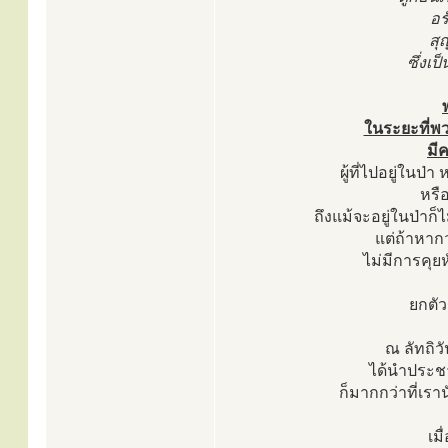
อร
สุ
ซึ่งเ
ในระยะที่พว
มีค
ผู้ที่ไปอยู่ในป่
หรื
ถึงแม้จะอยู่ในป่าก็
แต่ถ้าหากว
ไม่มีการคุยห
ยกตัว
ณ ลัทถิว
ได้นำประช
ก็มากกว่าที่เราน
เม