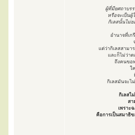
ผู้ที่มียศถาบ
หรือจะเป็นผู
กิเลสนั้นไม่ย
อำนาจที่เกร
จ
แต่ว่ากิเลสสามารถท
และก็ไม่ว่า
ถึงคนขอท
ใค
กิเลสมันจะไม่ย
กิเลสไม
สาม
เพราะฉะน
คือการเป็นสมาธิของ