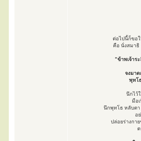
ต่อไปนี้ก็ขอ
คือ นั่งสมาธ
"ข้าพเจ้าร
จงมาดล
พุทโธ
นึกไว้
มือเ
นึกพุทโธ หลับตา 
อย
ปล่อยร่างกาย
ต