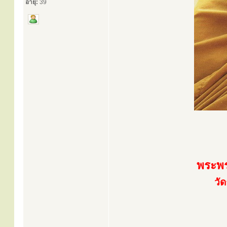
อายุ:
39
พระพร
วั