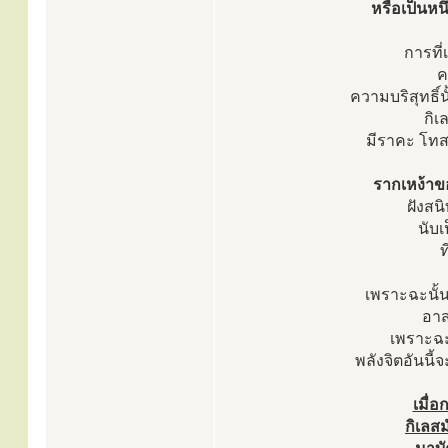
หรือเป็นหนึ
การที่
ค
ความบริสุทธิ์
กิ
มีราคะ โทส
รากเหง้าของ
ฝังสน
นับเ
ท
เพราะฉะนั้น
อาส
เพราะฉะน
พลังจิตอันนี้
เมื่อ
กิเลส