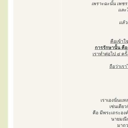
เพราะฉะนั้น เพชรน
และใ
แล้วเ
คือเข้าใ
การรักษานั้น คือ
เราทำต่อไป ๔ ครั้
ถือว่าเรา
เราเองนั่นแห
เช่นเดียว
คือ มีพระเถระองค
นายมณีก
มาถวา