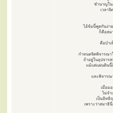
ชำนาญในก
เวลาจิตท
ไอ้ข้อนี้พูดกันง่
ก็คือสม
คือบำเ
กำหนดจิตพิจารณาให
ถ้าอยู่ในอุปจาร
แม้แต่แผ่นดินนี
และพิจารณา
เมื่อม
ไม่จำเ
เป็นอิทธิฤ
เพราะว่าสมาธินี่