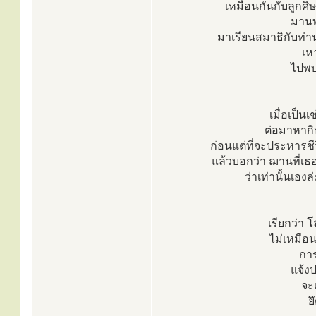
เหมือนกันกับลูกศ
มานพ
มาเรียนสมาธิกับท่
เห
ไปพบ
เมื่อเป็น
ต่อมาหากิน
ก่อนแต่ที่จะประหารชี
แล้วบอกว่า ฌานที่เธอ
ว่าเท่านั้นเอง
เรียกว่า
โ
ไม่เหมือ
การ
แจ้งป
จะเ
ย