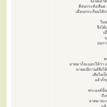
จึงได้เอา
ตีจนกระทั่งเลือ
เมื่อนกกะเรียนได้กล
ในข
จึงได
เม
บ
บอกว่
พ
อาตมาก็จะบอกให้ว่า เพ
นายมณีกานต์จึงได้
เสียใจเป
แล้วก็ข
พระองค์นั้
ถึง
อาตมาจะเข้
แล้