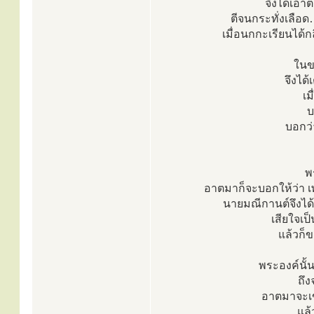
จึงได้เอา
ตีจนกระทั่งเลือ
เมื่อนกกะเรียนได้กล
ในข
จึงได
เม
บ
บอกว่
พ
อาตมาก็จะบอกให้ว่า เพ
นายมณีกานต์จึงได้
เสียใจเป
แล้วก็ข
พระองค์นั้
ถึง
อาตมาจะเข้
แล้