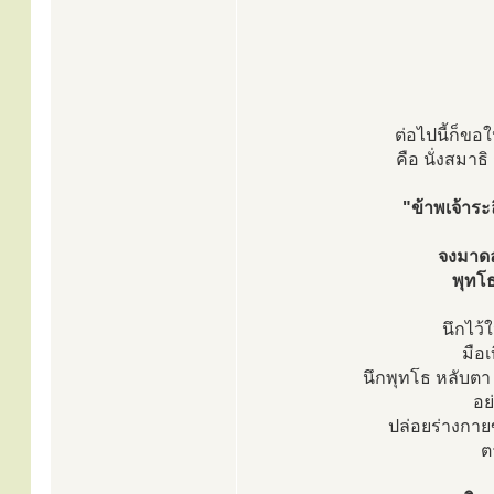
ต่อไปนี้ก็ขอ
คือ นั่งสมาธ
"ข้าพเจ้าร
จงมาดล
พุทโธ
นึกไว้
มือเ
นึกพุทโธ หลับตา 
อย
ปล่อยร่างกาย
ต