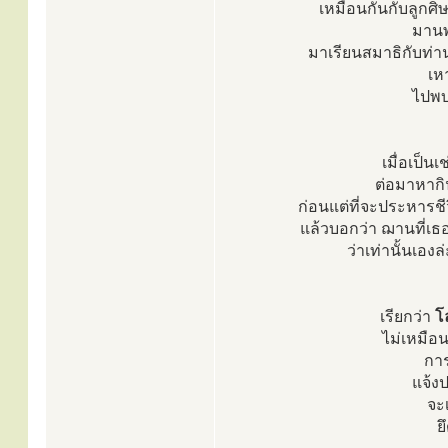
เหมือนกันกับลูกศ
มานพ
มาเรียนสมาธิกับท่
เห
ไปพบ
เมื่อเป็น
ต่อมาหากิน
ก่อนแต่ที่จะประหารชี
แล้วบอกว่า ฌานที่เธอ
ว่าเท่านั้นเอง
เรียกว่า
โ
ไม่เหมือ
การ
แจ้งป
จะเ
ย