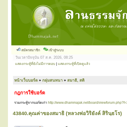
สมัครสมาชิก
เข้าสู่ระบบ
วันเวลาปัจจุบัน 07 ส.ค. 2026, 08:25
แสดงกระทู้ที่ยังไม่มีการตอบ
|
แสดงกระทู้ที่เปิดดูแล้ว
หน้าเว็บบอร์ด
»
กลุ่มสนทนา
»
สมาธิ, สติ
กฎการใช้บอร์ด
รวมกระทู้จากบอร์ดเก่า
http://www.dhammajak.net/board/viewforum.php?f=
43840.คุณค่าของสมาธิ (หลวงพ่อวิริยังค์ สิรินฺธโร)