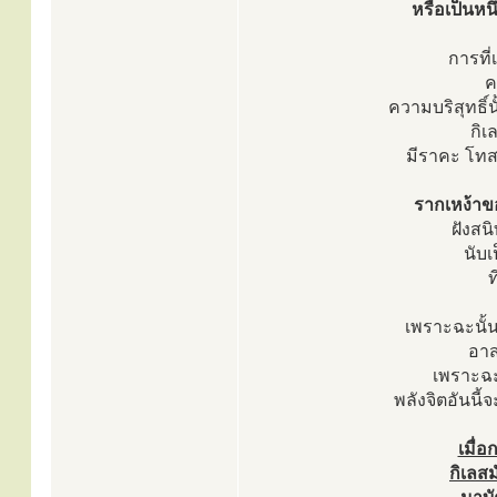
หรือเป็นหนึ
การที่
ค
ความบริสุทธิ์
กิ
มีราคะ โทส
รากเหง้าของ
ฝังสน
นับเ
ท
เพราะฉะนั้น
อาส
เพราะฉะน
พลังจิตอันนี้
เมื่อ
กิเลส