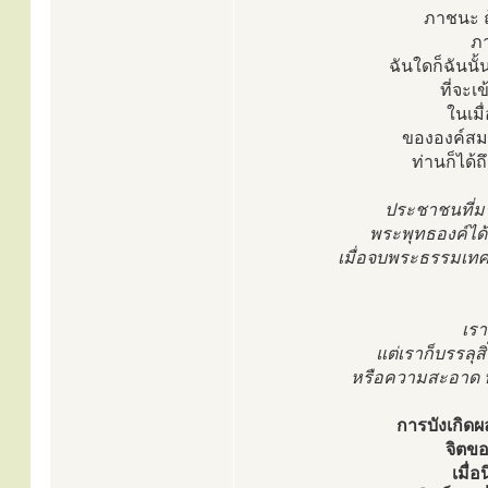
ภาชนะ ถ
ภา
ฉันใดก็ฉันน
ที่จะเ
ในเมื
ขององค์สมเ
ท่านก็ได้ถ
ประชาชนที่มา
พระพุทธองค์ได้ท
เมื่อจบพระธรรมเท
เรา
แต่เราก็บรรลุ
หรือความสะอาด หรื
การบังเกิดผล
จิตขอ
เมื่อ