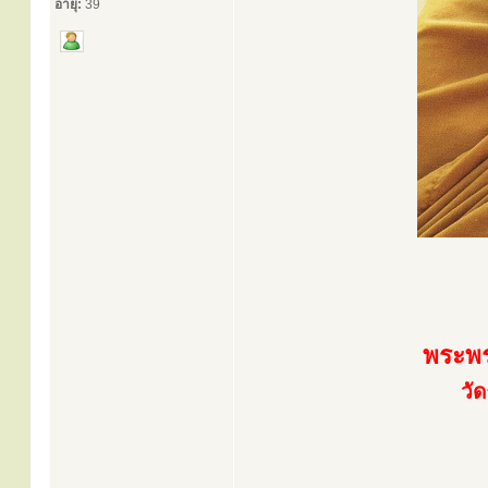
อายุ:
39
พระพร
วั