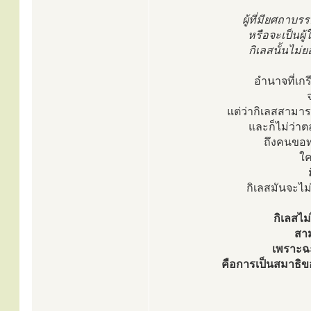
ผู้ที่มียศถาบ
หรือจะเป็นผู
กิเลสนั้นไม่ย
อำนาจที่เกร
จ
แต่ว่ากิเลสสามารถท
และก็ไม่ว่า
ถึงคนขอท
ใค
กิเลสมันจะไม่ย
กิเลสไม
สาม
เพราะฉะน
คือการเป็นสมาธิของ