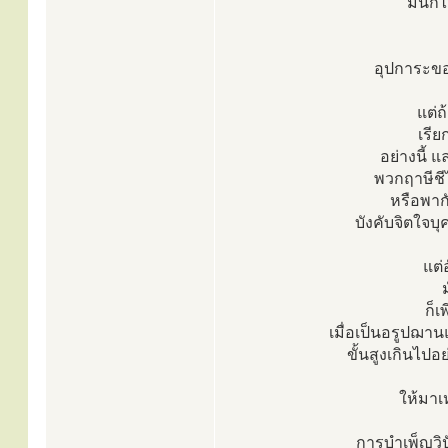
มันก็
อุปการะของ
แต่ถ
เรีย
อย่างนี้ แ
พวกฤาษีชี
หรือพาก
บังคับจิตใจบุ
แต่
ก็เ
เมื่อเป็นอรูปฌานแ
ขั้นสูงเกินไปอ
ให้มาเ
การบำเพ็ญวิ