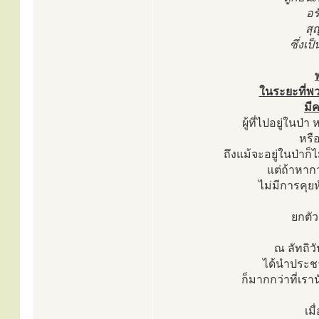
อร
สุ
ซึ่งเ
ในระยะที่พว
มีค
ผู้ที่ไปอยู่ในป่
หรื
ถึงแม้จะอยู่ในป่าก็
แต่ถ้าหากว
ไม่มีการคุยห
ยกตัว
ณ ลัทถิว
ได้นำประช
ก็มากกว่าที่เราน
เม