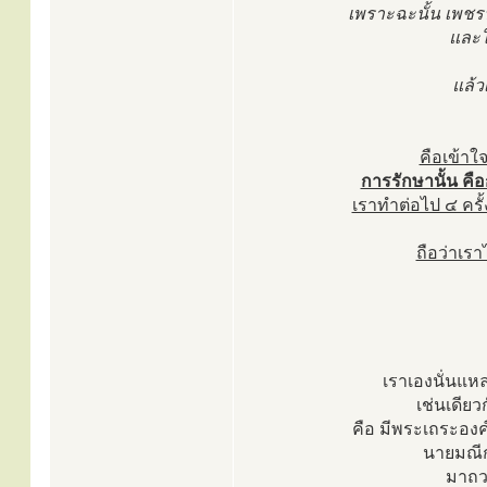
เพราะฉะนั้น เพชรน
และใ
แล้วเ
คือเข้าใ
การรักษานั้น คือ
เราทำต่อไป ๔ ครั้
ถือว่าเรา
เราเองนั่นแห
เช่นเดียว
คือ มีพระเถระองค
นายมณีก
มาถวา