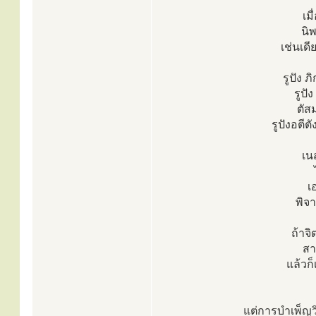
เม
นิ
เช่นเด
รูปัง 
รูปัง
ตัสม
รูปังอตีต
เน
เ
พิจ
ถ้าจ
สา
แล้วก
แต่การบำเพ็ญวิ