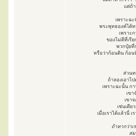
แต่ถ้
เพราะฉะน
พระพุทธองค์ได้ทรง
เพราะกา
ของไม่ดีที่เรี
พวกปุ๋ยท
หรือว่าก้อนดิน ก้อ
ส่วนทอ
ถ้าลองเอาไปต
เพราะฉะนั้น กา
เขาจ
เขาจ
เช่นเดีย
เมื่อเราได้แล้วนี่
ถ้าหากว่าเ
สมา