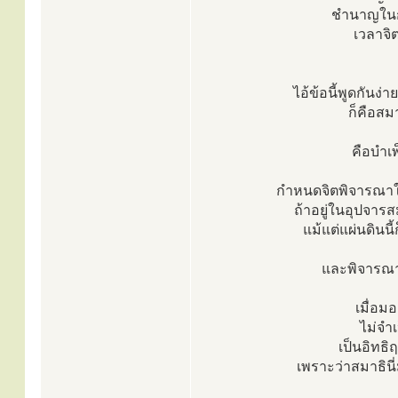
ชำนาญในก
เวลาจิตท
ไอ้ข้อนี้พูดกันง่
ก็คือสม
คือบำเ
กำหนดจิตพิจารณาให
ถ้าอยู่ในอุปจาร
แม้แต่แผ่นดินนี
และพิจารณา
เมื่อม
ไม่จำเ
เป็นอิทธิฤ
เพราะว่าสมาธินี่