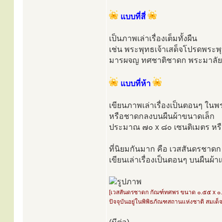
แบบที่สี่
เป็นภาพเล่าเรื่องเต็มทั้งผืน
เช่น พระพุทธเจ้าเสด็จโปรดพระ
มารผจญ ทศชาติชาดก พระมาลัย
แบบที่ห้า
เขียนภาพเล่าเรื่องเป็นตอนๆ ในพ
หรือชาดกลงบนผืนผ้าขนาดเล็ก
ประมาณ ๗๐ x ๘๐ เซนติเมตร หรื
ที่นิยมกันมาก คือ เวสสันดรชาดก 
เขียนเล่าเรื่องเป็นตอนๆ บนผืนผ้า
[เวสสันดรชาดก กัณฑ์ทศพร ขนาด ๐.๕๕ x ๐
ปัจจุบันอยู่ในพิพิธภัณฑสถานแห่งชาติ สมเด็