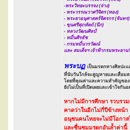
-พระวิทยะบรรจง (จ่าง)
- พระวรรณวาศวิจิตร (ทอง)
- พระยาอนุศาสตร์จิตรกร (จันทร)
- ขุนศรีศุภหัตถ์ (นึก)
- หลวงวัฒนศิลป์
- หมื่นศิรธัช
- กรมหมื่นวรวัฒน์
และ สมเด็จฯ เจ้าฟ้ากรมพระยานริ
พระบฏ
เป็นมรดกทางศิลปะแ
ที่นับวันใกล้จะสูญหายและเสื่อ
โดยที่คุณค่าและความสำคัญขอ
ยังไม่เป็นที่เปิดเผยและเข้าใจกันอย
หากไม่มีการศึกษา รวบรวมแ
คาดว่าในอีกไม่กี่ปีข้างหน้า
อนุชนคนไทยจะไม่มีโอกาสได้
และชื่นชมมรดกอันล้ำค่านี้