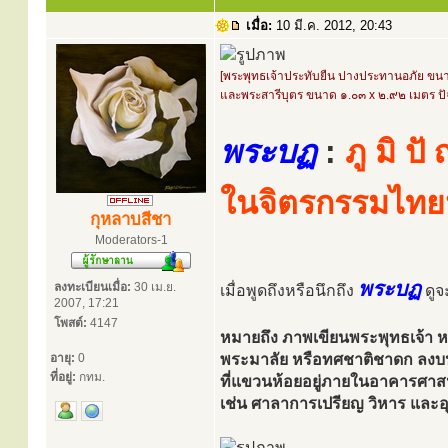
เมื่อ:
10 มี.ค. 2012, 20:43
[พระพุทธเจ้าประทับยืน ปางประทานอภัย ขน
และพระสารีบุตร ขนาด ๑.๐๓ x ๒.๙๒ เมตร ปั
พระบฏ
:
ภู มิ ป
ในจิตรกรรมไทย
กุหลาบสีชา
Moderators-1
พระบฏ
ลงทะเบียนเมื่อ:
30 เม.ย.
เมื่อพูดถึงหรือนึกถึง
ดูจะ
2007, 17:21
โพสต์:
4147
หมายถึง ภาพเขียนพระพุทธเจ้า หร
อายุ:
0
พระมาลัย หรือทศชาติชาดก ลงบ
ที่อยู่:
กทม.
ที่แขวนห้อยอยู่ภายในอาคารศา
เช่น ศาลาการเปรียญ วิหาร และอุโ