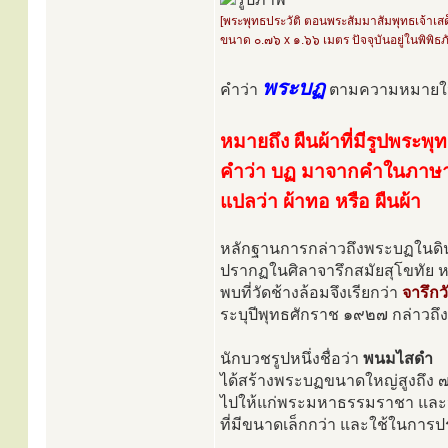
[พระพุทธประวัติ ตอนพระสัมมาสัมพุทธเจ้าเ
ขนาด ๐.๗๖ x ๑.๖๖ เมตร ปัจจุบันอยู่ในพิพิ
พระบฏ
คำว่า
ตามความหมายใน
หมายถึง ผืนผ้าที่มีรูปพระพุ
คำว่า บฏ มาจากคำในภาษาบา
แปลว่า ผ้าทอ หรือ ผืนผ้า
หลักฐานการกล่าวถึงพระบฏในดินแ
ปรากฏในศิลาจารึกสมัยสุโขทัย หล
พบที่วัดช้างล้อมจึงเรียกว่า
จารึกว
ระบุปีพุทธศักราช ๑๙๒๗ กล่าวถึง
นักบวชรูปหนึ่งชื่อว่า
พนมไสดำ
ได้สร้างพระบฏขนาดใหญ่สูงถึง ๗ 
ไปให้แก่พระมหาธรรมราชา และนอ
ที่มีขนาดเล็กกว่า และใช้ในกา