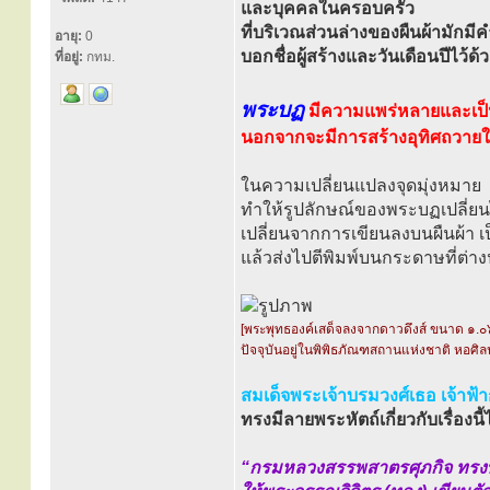
และบุคคลในครอบครัว
ที่บริเวณส่วนล่างของผืนผ้ามักมีค
อายุ:
0
บอกชื่อผู้สร้างและวันเดือนปีไว้ด้
ที่อยู่:
กทม.
พระบฏ
มีความแพร่หลายและเป็น
นอกจากจะมีการสร้างอุทิศถวายให้
ในความเปลี่ยนแปลงจุดมุ่งหมาย
ทำให้รูปลักษณ์ของพระบฏเปลี่ยนไปด
เปลี่ยนจากการเขียนลงบนผืนผ้า 
แล้วส่งไปตีพิมพ์บนกระดาษที่ต่า
[พระพุทธองค์เสด็จลงจากดาวดึงส์ ขนาด ๑.๐
ปัจจุบันอยู่ในพิพิธภัณฑสถานแห่งชาติ หอศิล
สมเด็จพระเจ้าบรมวงศ์เธอ เจ้าฟ้
ทรงมีลายพระหัตถ์เกี่ยวกับเรื่องนี้ไ
“กรมหลวงสรรพสาตรศุภกิจ ทรง