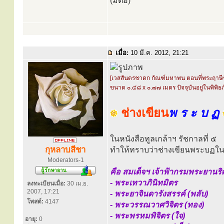
(มีต่อ)
เมื่อ:
10 มี.ค. 2012, 21:21
[เวสสันดรชาดก กัณฑ์มหาพน ตอนที่พระฤาษีช
ขนาด ๐.๔๘ x ๐.๗๗ เมตร ปัจจุบันอยู่ในพิพิ
ช่างเขียน
พ ร ะ บ ฏ
ในหนังสือทูลเกล้าฯ รัชกาลที่ ๕
กุหลาบสีชา
ทำให้ทราบว่าช่างเขียนพระบฏในสม
Moderators-1
คือ สมเด็จฯ เจ้าฟ้ากรมพระยานริศ
- พระเทวาภินิทมิตร
ลงทะเบียนเมื่อ:
30 เม.ย.
2007, 17:21
- พระยาจินดารังสรรค์ (พลับ)
โพสต์:
4147
- พระวรรณวาศวิจิตร (ทอง)
- พระพรหมพิจิตร (ใจ)
อายุ:
0