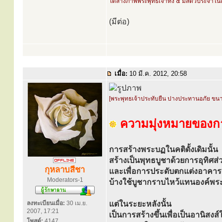
ใต้ล่างภาพพระพุทธเจ้าทั้ง ๕ มีสัตว์ประจำในแ
(มีต่อ)
เมื่อ:
10 มี.ค. 2012, 20:58
[พระพุทธเจ้าประทับยืน ปางประทานอภัย ขน
ความมุ่งหมายของกา
การสร้างพระบฏในคติดั้งเดิมนั้น
สร้างเป็นพุทธบูชาด้วยการอุทิศส่ว
กุหลาบสีชา
และเพื่อการประดับตกแต่งอาค
Moderators-1
บ้างใช้บูชากราบไหว้แทนองค์พร
ลงทะเบียนเมื่อ:
30 เม.ย.
แต่ในระยะหลังนั้น
2007, 17:21
เป็นการสร้างขึ้นเพื่อเป็นอานิสงส์ใ
โพสต์:
4147