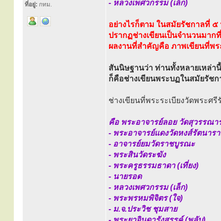
- หลวงเพศวกรรม (เล็ก)
ที่อยู่:
กทม.
อย่างไรก็ตาม ในสมัยรัชกาลที่ ๕ น
ปรากฏช่างเขียนเป็นจำนวนมากที่ล
ผลงานที่สำคัญคือ ภาพเขียนที่พ
สันนิษฐานว่า ท่านทั้งหลายเหล่านี
ก็คือช่างเขียนพระบฏในสมัยรัชกา
ช่างเขียนที่พระระเบียงวัดพระศ
คือ พระอาจารย์ลอย วัดสุวรรณา
- พระอาจารย์แดงวัดหงส์รัตนาร
- อาจารย์ยมวัดราชบูรณะ
- พระสินวัดระฆัง
- พระครูธรรมธาดา (เที่ยง)
- นายรอด
- หลวงเพศวกรรม (เล็ก)
- พระพรหมพิจิตร (ใจ)
- ม.จ.ประวิช ชุมสาย
- พระยาจินดารังสรรค์ (พลับ)