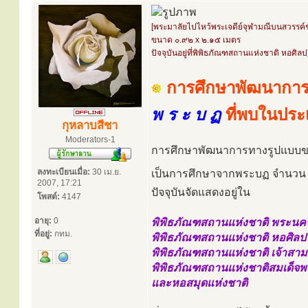
[พระมาลัยไปไหว้พระเจดีย์จุฬามณีบนสวรรค์ชั
ขนาด ๐.๙๒ x ๒.๑๕ เมตร
ปัจจุบันอยู่ที่พิพิธภัณฑสถานแห่งชาติ หอศิลป
การศึกษาพัฒนาการ
พ ร ะ บ ฏ
ที่พบในปร
กุหลาบสีชา
Moderators-1
การศึกษาพัฒนาการทางรูปแบบขอ
ลงทะเบียนเมื่อ:
30 เม.ย.
เป็นการศึกษาจากพระบฏ จำนว
2007, 17:21
ปัจจุบันจัดแสดงอยู่ใน
โพสต์:
4147
อายุ:
0
พิพิธภัณฑสถานแห่งชาติ พระนค
ที่อยู่:
กทม.
พิพิธภัณฑสถานแห่งชาติ หอศิลป
พิพิธภัณฑสถานแห่งชาติ เจ้าสา
พิพิธภัณฑสถานแห่งชาติสมเด็จพร
และหอสมุดแห่งชาติ