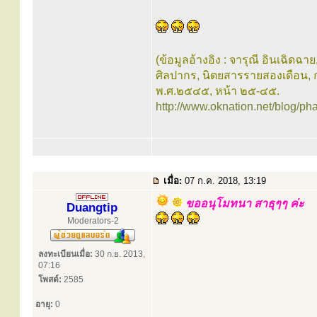
(ข้อมูลอ้างอิง : จารุณี อินเฉิดฉาย
ศิลปากร, นิตยสารรายสองเดือน, กร
พ.ศ.๒๕๔๕, หน้า ๒๕-๔๕.
http://www.oknation.net/blog/ph
เมื่อ:
07 ก.ค. 2018, 13:19
ขออนุโมทนา สาธุๆๆ ค่ะ
Duangtip
Moderators-2
ลงทะเบียนเมื่อ:
30 ก.ย. 2013,
07:16
โพสต์:
2585
อายุ:
0