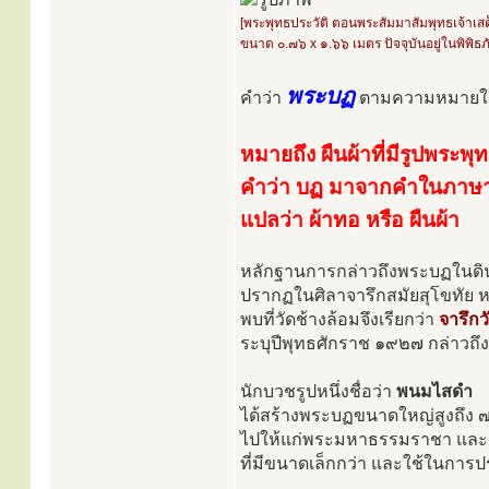
[พระพุทธประวัติ ตอนพระสัมมาสัมพุทธเจ้าเ
ขนาด ๐.๗๖ x ๑.๖๖ เมตร ปัจจุบันอยู่ในพิพิ
พระบฏ
คำว่า
ตามความหมายใน
หมายถึง ผืนผ้าที่มีรูปพระพุ
คำว่า บฏ มาจากคำในภาษาบา
แปลว่า ผ้าทอ หรือ ผืนผ้า
หลักฐานการกล่าวถึงพระบฏในดินแ
ปรากฏในศิลาจารึกสมัยสุโขทัย หล
พบที่วัดช้างล้อมจึงเรียกว่า
จารึกว
ระบุปีพุทธศักราช ๑๙๒๗ กล่าวถึง
นักบวชรูปหนึ่งชื่อว่า
พนมไสดำ
ได้สร้างพระบฏขนาดใหญ่สูงถึง ๗ 
ไปให้แก่พระมหาธรรมราชา และนอ
ที่มีขนาดเล็กกว่า และใช้ในกา