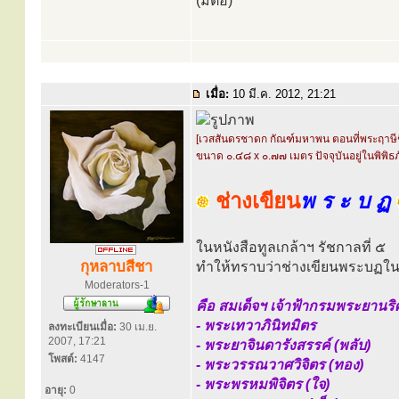
(มีต่อ)
เมื่อ:
10 มี.ค. 2012, 21:21
[เวสสันดรชาดก กัณฑ์มหาพน ตอนที่พระฤาษีช
ขนาด ๐.๔๘ x ๐.๗๗ เมตร ปัจจุบันอยู่ในพิพิ
ช่างเขียน
พ ร ะ บ ฏ
ในหนังสือทูลเกล้าฯ รัชกาลที่ ๕
กุหลาบสีชา
ทำให้ทราบว่าช่างเขียนพระบฏในสม
Moderators-1
คือ สมเด็จฯ เจ้าฟ้ากรมพระยานริศ
- พระเทวาภินิทมิตร
ลงทะเบียนเมื่อ:
30 เม.ย.
2007, 17:21
- พระยาจินดารังสรรค์ (พลับ)
โพสต์:
4147
- พระวรรณวาศวิจิตร (ทอง)
- พระพรหมพิจิตร (ใจ)
อายุ:
0