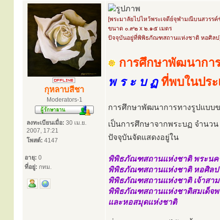
[พระมาลัยไปไหว้พระเจดีย์จุฬามณีบนสวรรค์ชั
ขนาด ๐.๙๒ x ๒.๑๕ เมตร
ปัจจุบันอยู่ที่พิพิธภัณฑสถานแห่งชาติ หอศิลป
การศึกษาพัฒนาการ
พ ร ะ บ ฏ
ที่พบในปร
กุหลาบสีชา
Moderators-1
การศึกษาพัฒนาการทางรูปแบบขอ
ลงทะเบียนเมื่อ:
30 เม.ย.
เป็นการศึกษาจากพระบฏ จำนว
2007, 17:21
ปัจจุบันจัดแสดงอยู่ใน
โพสต์:
4147
อายุ:
0
พิพิธภัณฑสถานแห่งชาติ พระนค
ที่อยู่:
กทม.
พิพิธภัณฑสถานแห่งชาติ หอศิลป
พิพิธภัณฑสถานแห่งชาติ เจ้าสา
พิพิธภัณฑสถานแห่งชาติสมเด็จพร
และหอสมุดแห่งชาติ