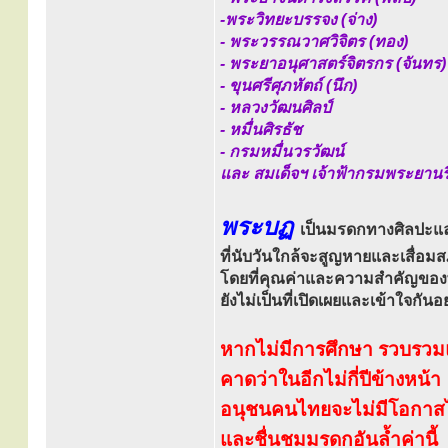
-พระวิทยะบรรจง (จ่าง)
- พระวรรณวาศวิจิตร (ทอง)
- พระยาอนุศาสตร์จิตรกร (จันทร)
- ขุนศรีศุภหัตถ์ (นึก)
- หลวงวัฒนศิลป์
- หมื่นศิรธัช
- กรมหมื่นวรวัฒน์
และ สมเด็จฯ เจ้าฟ้ากรมพระยานริ
พระบฏ
เป็นมรดกทางศิลปะแ
ที่นับวันใกล้จะสูญหายและเสื่อ
โดยที่คุณค่าและความสำคัญขอ
ยังไม่เป็นที่เปิดเผยและเข้าใจกันอย
หากไม่มีการศึกษา รวบรวมแ
คาดว่าในอีกไม่กี่ปีข้างหน้า
อนุชนคนไทยจะไม่มีโอกาสได้
และชื่นชมมรดกอันล้ำค่านี้