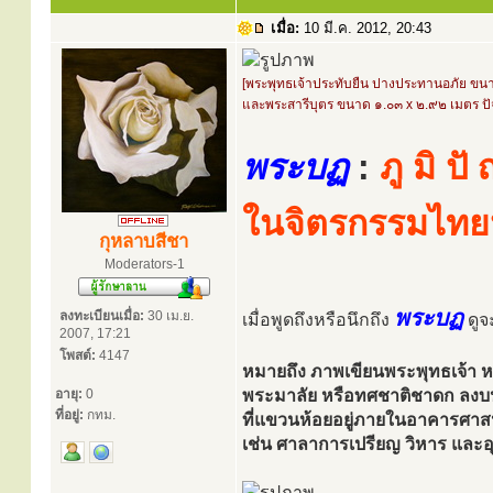
เมื่อ:
10 มี.ค. 2012, 20:43
[พระพุทธเจ้าประทับยืน ปางประทานอภัย ขน
และพระสารีบุตร ขนาด ๑.๐๓ x ๒.๙๒ เมตร ปั
พระบฏ
:
ภู มิ ป
ในจิตรกรรมไทย
กุหลาบสีชา
Moderators-1
พระบฏ
ลงทะเบียนเมื่อ:
30 เม.ย.
เมื่อพูดถึงหรือนึกถึง
ดูจะ
2007, 17:21
โพสต์:
4147
หมายถึง ภาพเขียนพระพุทธเจ้า หร
อายุ:
0
พระมาลัย หรือทศชาติชาดก ลงบ
ที่อยู่:
กทม.
ที่แขวนห้อยอยู่ภายในอาคารศา
เช่น ศาลาการเปรียญ วิหาร และอุโ