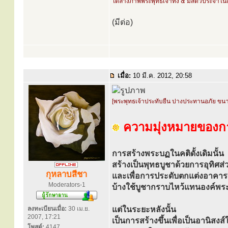
ใต้ล่างภาพพระพุทธเจ้าทั้ง ๕ มีสัตว์ประจำในแ
(มีต่อ)
เมื่อ:
10 มี.ค. 2012, 20:58
[พระพุทธเจ้าประทับยืน ปางประทานอภัย ขน
ความมุ่งหมายของกา
การสร้างพระบฏในคติดั้งเดิมนั้น
สร้างเป็นพุทธบูชาด้วยการอุทิศส่ว
กุหลาบสีชา
และเพื่อการประดับตกแต่งอาค
Moderators-1
บ้างใช้บูชากราบไหว้แทนองค์พร
ลงทะเบียนเมื่อ:
30 เม.ย.
แต่ในระยะหลังนั้น
2007, 17:21
เป็นการสร้างขึ้นเพื่อเป็นอานิสงส์ใ
โพสต์:
4147