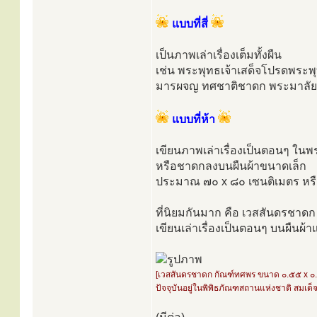
แบบที่สี่
เป็นภาพเล่าเรื่องเต็มทั้งผืน
เช่น พระพุทธเจ้าเสด็จโปรดพระ
มารผจญ ทศชาติชาดก พระมาลัย
แบบที่ห้า
เขียนภาพเล่าเรื่องเป็นตอนๆ ในพ
หรือชาดกลงบนผืนผ้าขนาดเล็ก
ประมาณ ๗๐ x ๘๐ เซนติเมตร หรื
ที่นิยมกันมาก คือ เวสสันดรชาดก 
เขียนเล่าเรื่องเป็นตอนๆ บนผืนผ้า
[เวสสันดรชาดก กัณฑ์ทศพร ขนาด ๐.๕๕ x ๐
ปัจจุบันอยู่ในพิพิธภัณฑสถานแห่งชาติ สมเด็