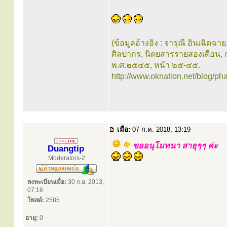
(ข้อมูลอ้างอิง : จารุณี อินเฉิดฉาย
ศิลปากร, นิตยสารรายสองเดือน, กร
พ.ศ.๒๕๔๕, หน้า ๒๕-๔๕.
http://www.oknation.net/blog/ph
เมื่อ:
07 ก.ค. 2018, 13:19
ขออนุโมทนา สาธุๆๆ ค่ะ
Duangtip
Moderators-2
ลงทะเบียนเมื่อ:
30 ก.ย. 2013,
07:16
โพสต์:
2585
อายุ:
0