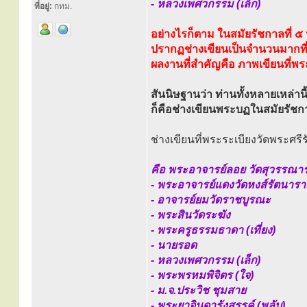
- หลวงเพศวกรรม (เล็ก)
ที่อยู่:
กทม.
อย่างไรก็ตาม ในสมัยรัชกาลที่ ๕ น
ปรากฏช่างเขียนเป็นจำนวนมากที่ล
ผลงานที่สำคัญคือ ภาพเขียนที่พ
สันนิษฐานว่า ท่านทั้งหลายเหล่านี
ก็คือช่างเขียนพระบฏในสมัยรัชกา
ช่างเขียนที่พระระเบียงวัดพระศ
คือ พระอาจารย์ลอย วัดสุวรรณา
- พระอาจารย์แดงวัดหงส์รัตนาร
- อาจารย์ยมวัดราชบูรณะ
- พระสินวัดระฆัง
- พระครูธรรมธาดา (เที่ยง)
- นายรอด
- หลวงเพศวกรรม (เล็ก)
- พระพรหมพิจิตร (ใจ)
- ม.จ.ประวิช ชุมสาย
- พระยาจินดารังสรรค์ (พลับ)