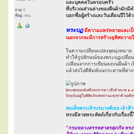
และบุคคลในครอบครัว
ที่บริเวณส่วนล่างของผืนผ้ามักมีค
อายุ:
0
บอกชื่อผู้สร้างและวันเดือนปีไว้ด้
ที่อยู่:
กทม.
พระบฏ
มีความแพร่หลายและเป็น
นอกจากจะมีการสร้างอุทิศถวายให้
ในความเปลี่ยนแปลงจุดมุ่งหมาย
ทำให้รูปลักษณ์ของพระบฏเปลี่ยนไปด
เปลี่ยนจากการเขียนลงบนผืนผ้า 
แล้วส่งไปตีพิมพ์บนกระดาษที่ต่า
[พระพุทธองค์เสด็จลงจากดาวดึงส์ ขนาด ๑.๐
ปัจจุบันอยู่ในพิพิธภัณฑสถานแห่งชาติ หอศิล
สมเด็จพระเจ้าบรมวงศ์เธอ เจ้าฟ้
ทรงมีลายพระหัตถ์เกี่ยวกับเรื่องนี้ไ
“กรมหลวงสรรพสาตรศุภกิจ ทรง