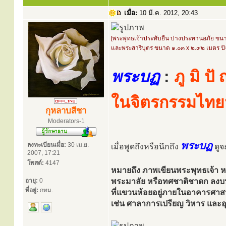
เมื่อ:
10 มี.ค. 2012, 20:43
[พระพุทธเจ้าประทับยืน ปางประทานอภัย ขน
และพระสารีบุตร ขนาด ๑.๐๓ x ๒.๙๒ เมตร ปั
พระบฏ
:
ภู มิ ป
ในจิตรกรรมไทย
กุหลาบสีชา
Moderators-1
พระบฏ
ลงทะเบียนเมื่อ:
30 เม.ย.
เมื่อพูดถึงหรือนึกถึง
ดูจะ
2007, 17:21
โพสต์:
4147
หมายถึง ภาพเขียนพระพุทธเจ้า หร
อายุ:
0
พระมาลัย หรือทศชาติชาดก ลงบ
ที่อยู่:
กทม.
ที่แขวนห้อยอยู่ภายในอาคารศา
เช่น ศาลาการเปรียญ วิหาร และอุโ