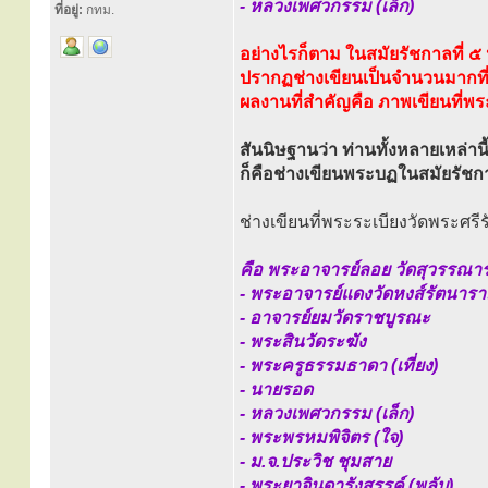
- หลวงเพศวกรรม (เล็ก)
ที่อยู่:
กทม.
อย่างไรก็ตาม ในสมัยรัชกาลที่ ๕ น
ปรากฏช่างเขียนเป็นจำนวนมากที่ล
ผลงานที่สำคัญคือ ภาพเขียนที่พ
สันนิษฐานว่า ท่านทั้งหลายเหล่านี
ก็คือช่างเขียนพระบฏในสมัยรัชกา
ช่างเขียนที่พระระเบียงวัดพระศ
คือ พระอาจารย์ลอย วัดสุวรรณา
- พระอาจารย์แดงวัดหงส์รัตนาร
- อาจารย์ยมวัดราชบูรณะ
- พระสินวัดระฆัง
- พระครูธรรมธาดา (เที่ยง)
- นายรอด
- หลวงเพศวกรรม (เล็ก)
- พระพรหมพิจิตร (ใจ)
- ม.จ.ประวิช ชุมสาย
- พระยาจินดารังสรรค์ (พลับ)