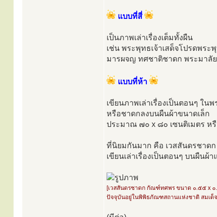
แบบที่สี่
เป็นภาพเล่าเรื่องเต็มทั้งผืน
เช่น พระพุทธเจ้าเสด็จโปรดพระ
มารผจญ ทศชาติชาดก พระมาลัย
แบบที่ห้า
เขียนภาพเล่าเรื่องเป็นตอนๆ ในพ
หรือชาดกลงบนผืนผ้าขนาดเล็ก
ประมาณ ๗๐ x ๘๐ เซนติเมตร หรื
ที่นิยมกันมาก คือ เวสสันดรชาดก 
เขียนเล่าเรื่องเป็นตอนๆ บนผืนผ้า
[เวสสันดรชาดก กัณฑ์ทศพร ขนาด ๐.๕๕ x ๐
ปัจจุบันอยู่ในพิพิธภัณฑสถานแห่งชาติ สมเด็