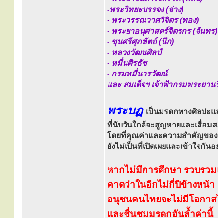
-พระวิทยะบรรจง (จ่าง)
- พระวรรณวาศวิจิตร (ทอง)
- พระยาอนุศาสตร์จิตรกร (จันทร)
- ขุนศรีศุภหัตถ์ (นึก)
- หลวงวัฒนศิลป์
- หมื่นศิรธัช
- กรมหมื่นวรวัฒน์
และ สมเด็จฯ เจ้าฟ้ากรมพระยานริ
พระบฏ
เป็นมรดกทางศิลปะแ
ที่นับวันใกล้จะสูญหายและเสื่อ
โดยที่คุณค่าและความสำคัญขอ
ยังไม่เป็นที่เปิดเผยและเข้าใจกันอย
หากไม่มีการศึกษา รวบรวมแ
คาดว่าในอีกไม่กี่ปีข้างหน้า
อนุชนคนไทยจะไม่มีโอกาสได้
และชื่นชมมรดกอันล้ำค่านี้