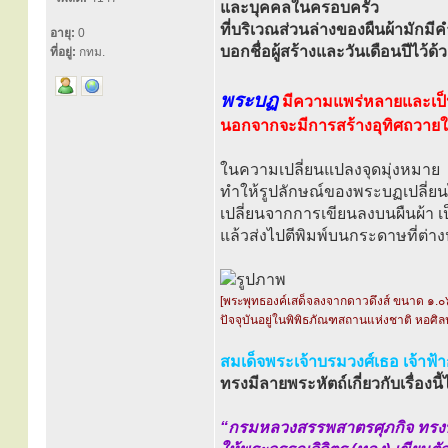
และบุคคลในครอบครัว
ที่บริเวณส่วนล่างของผืนผ้ามักมีค
อายุ:
0
บอกชื่อผู้สร้างและวันเดือนปีไว้ด้
ที่อยู่:
กทม.
พระบฏ
มีความแพร่หลายและเป็น
นอกจากจะมีการสร้างอุทิศถวายให้
ในความเปลี่ยนแปลงจุดมุ่งหมาย
ทำให้รูปลักษณ์ของพระบฏเปลี่ยนไปด
เปลี่ยนจากการเขียนลงบนผืนผ้า 
แล้วส่งไปตีพิมพ์บนกระดาษที่ต่า
[พระพุทธองค์เสด็จลงจากดาวดึงส์ ขนาด ๑.๐
ปัจจุบันอยู่ในพิพิธภัณฑสถานแห่งชาติ หอศิล
สมเด็จพระเจ้าบรมวงศ์เธอ เจ้าฟ้
ทรงมีลายพระหัตถ์เกี่ยวกับเรื่องนี้ไ
“กรมหลวงสรรพสาตรศุภกิจ ทรง