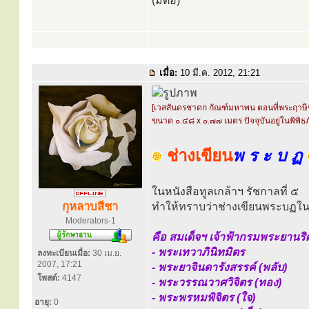
(มีต่อ)
เมื่อ:
10 มี.ค. 2012, 21:21
[เวสสันดรชาดก กัณฑ์มหาพน ตอนที่พระฤาษีช
ขนาด ๐.๔๘ x ๐.๗๗ เมตร ปัจจุบันอยู่ในพิพิ
ช่างเขียน
พ ร ะ บ ฏ
ในหนังสือทูลเกล้าฯ รัชกาลที่ ๕
กุหลาบสีชา
ทำให้ทราบว่าช่างเขียนพระบฏในสม
Moderators-1
คือ สมเด็จฯ เจ้าฟ้ากรมพระยานริศ
- พระเทวาภินิทมิตร
ลงทะเบียนเมื่อ:
30 เม.ย.
2007, 17:21
- พระยาจินดารังสรรค์ (พลับ)
โพสต์:
4147
- พระวรรณวาศวิจิตร (ทอง)
- พระพรหมพิจิตร (ใจ)
อายุ:
0