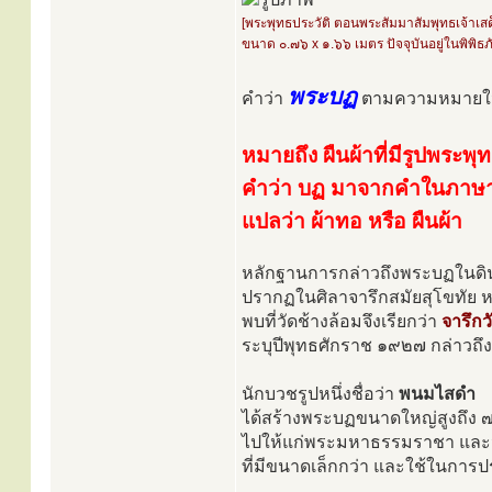
[พระพุทธประวัติ ตอนพระสัมมาสัมพุทธเจ้าเ
ขนาด ๐.๗๖ x ๑.๖๖ เมตร ปัจจุบันอยู่ในพิพิ
พระบฏ
คำว่า
ตามความหมายใน
หมายถึง ผืนผ้าที่มีรูปพระพุ
คำว่า บฏ มาจากคำในภาษาบา
แปลว่า ผ้าทอ หรือ ผืนผ้า
หลักฐานการกล่าวถึงพระบฏในดินแ
ปรากฏในศิลาจารึกสมัยสุโขทัย หล
พบที่วัดช้างล้อมจึงเรียกว่า
จารึกว
ระบุปีพุทธศักราช ๑๙๒๗ กล่าวถึง
นักบวชรูปหนึ่งชื่อว่า
พนมไสดำ
ได้สร้างพระบฏขนาดใหญ่สูงถึง ๗ 
ไปให้แก่พระมหาธรรมราชา และนอ
ที่มีขนาดเล็กกว่า และใช้ในกา