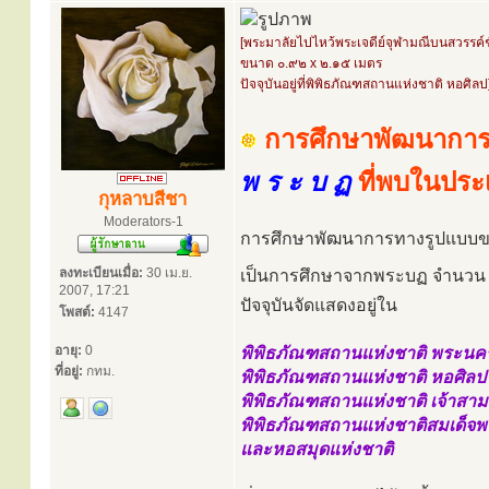
[พระมาลัยไปไหว้พระเจดีย์จุฬามณีบนสวรรค์ชั
ขนาด ๐.๙๒ x ๒.๑๕ เมตร
ปัจจุบันอยู่ที่พิพิธภัณฑสถานแห่งชาติ หอศิลป
การศึกษาพัฒนาการ
พ ร ะ บ ฏ
ที่พบในปร
กุหลาบสีชา
Moderators-1
การศึกษาพัฒนาการทางรูปแบบขอ
ลงทะเบียนเมื่อ:
30 เม.ย.
เป็นการศึกษาจากพระบฏ จำนว
2007, 17:21
ปัจจุบันจัดแสดงอยู่ใน
โพสต์:
4147
อายุ:
0
พิพิธภัณฑสถานแห่งชาติ พระนค
ที่อยู่:
กทม.
พิพิธภัณฑสถานแห่งชาติ หอศิลป
พิพิธภัณฑสถานแห่งชาติ เจ้าสา
พิพิธภัณฑสถานแห่งชาติสมเด็จพร
และหอสมุดแห่งชาติ