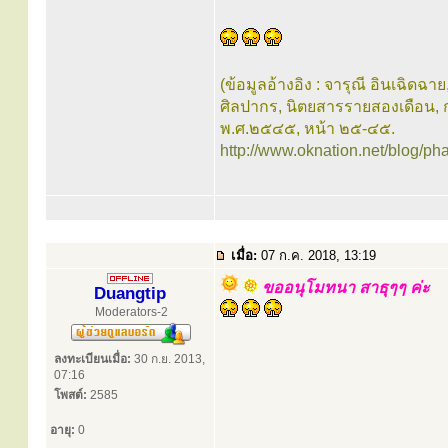
(ข้อมูลอ้างอิง : จารุณี อินเฉิดฉาย
ศิลปากร, นิตยสารรายสองเดือน, กร
พ.ศ.๒๕๔๕, หน้า ๒๕-๔๕.
http://www.oknation.net/blog/ph
เมื่อ:
07 ก.ค. 2018, 13:19
ขออนุโมทนา สาธุๆๆ ค่ะ
Duangtip
Moderators-2
ลงทะเบียนเมื่อ:
30 ก.ย. 2013,
07:16
โพสต์:
2585
อายุ:
0