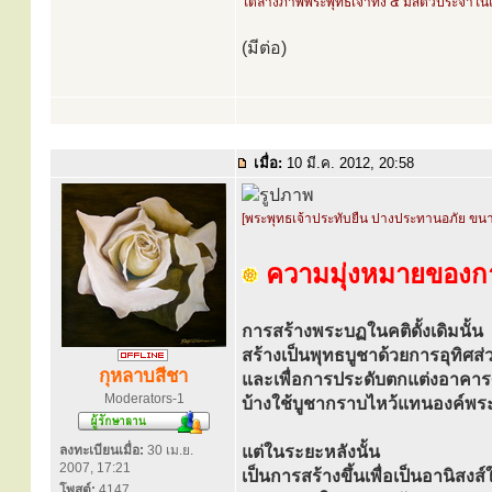
ใต้ล่างภาพพระพุทธเจ้าทั้ง ๕ มีสัตว์ประจำในแ
(มีต่อ)
เมื่อ:
10 มี.ค. 2012, 20:58
[พระพุทธเจ้าประทับยืน ปางประทานอภัย ขน
ความมุ่งหมายของกา
การสร้างพระบฏในคติดั้งเดิมนั้น
สร้างเป็นพุทธบูชาด้วยการอุทิศส่ว
กุหลาบสีชา
และเพื่อการประดับตกแต่งอาค
Moderators-1
บ้างใช้บูชากราบไหว้แทนองค์พร
ลงทะเบียนเมื่อ:
30 เม.ย.
แต่ในระยะหลังนั้น
2007, 17:21
เป็นการสร้างขึ้นเพื่อเป็นอานิสงส์ใ
โพสต์:
4147