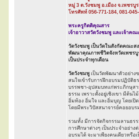
หมู่ 3 ต.วังชมพู อ.เมือง จ.เพชรบ
โทรศัพท์ 056-771-184, 081-045
พระครูกิตติคุณสาร
เจ้าอาวาสวัดวังชมพู และเจ้าคณ
วัดวังชมพู เป็นวัดในสังกัดคณะสง
พัฒนาคุณภาพชีวิตจังหวัดเพชรบ
เป็นประจำทุกเดือน
วัดวังชมพู
เป็นวัดพัฒนาตัวอย่
สนใจเข้ารับการฝึกอบรมปฏิบัติธร
บรรพชา-อุปสมบทแก่พระภิกษุสามเ
ธรรม เพราะตั้งอยู่เชิงเขา มีต้นไ
อิ่มท้อง อิ่มใจ และอิ่มบุญ โดย
โดยมีพระวิปัสสนาจารย์คอยอบรม
รวมทั้ง มีการจัดกิจกรรมลานธรร
การศึกษาต่างๆ เป็นประจำอย่างต่
อบรมได้ จะมาเพียงคนเดียวหรือเป