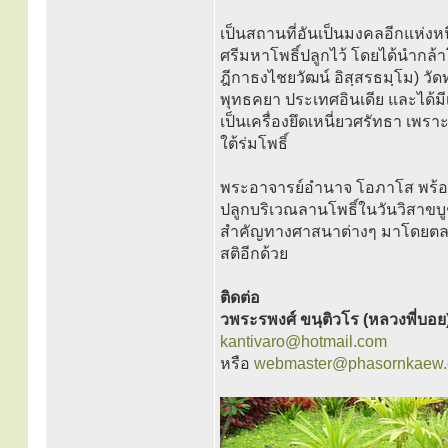
เป็นสถานที่อันเป็นมงคลอีกแห่งห
ศรีมหาโพธิ์ปลูกไว้ โดยได้นำกล
ฎีกาธงไชยวัฒน์ อิสฺสรธมฺโม) วั
พุทธคยา ประเทศอินเดีย และได้
เป็นเครื่องยึดเหนี่ยวศรัทธา เพรา
ใต้ร่มโพธิ์
พระอาจารย์อำนาจ โอภาโส พร้อมด
ปลูกบริเวณลานโพธิ์ในวันวิสาขบูช
สำคัญทางศาสนาต่างๆ มาโดยตลอด 
สติอีกด้วย
ติดต่อ
วพระรพงศ์ ขนฺติวโร (หลวงพี่บอย
kantivaro@hotmail.com
หรือ
webmaster@phasornkaew.