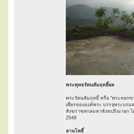
พระพุทธรัตนสัมฤทธิ์ผล
พระรัตนสัมฤทธิ์ หรือ “พระหยกข
เศียรขององค์พระ บรรจุพระบรมส
สังฆราชสกลมหาสังฆปริณายก ได้ท
2548
ลานโพธิ์