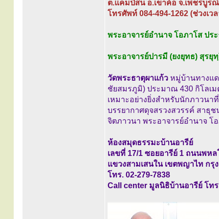
ต.แคมป์สน อ.เขาค้อ จ.เพชรบูรณ
โทรศัพท์ 084-494-1262 (ช่วงเวล
พระอาจารย์อำนาจ โอภาโส ประ
พระอาจารย์ปารมี (ยงยุทธ) สุรยุท
วัดพระธาตุผาแก้ว
หมู่บ้านทางแดง
ชัยสมรภูมิ) ประมาณ 430 กิโลเมตร
เหมาะอย่างยิ่งสำหรับนักภาวนาที่ต
บรรยากาศดุจสรวงสวรรค์ สาธุชนท่
จิตภาวนา พระอาจารย์อำนาจ โอภ
ห้องสมุดธรรมะบ้านอารีย์
เลขที่ 17/1 ซอยอารีย์ 1 ถนนพหล
แขวงสามเสนใน เขตพญาไท กรุง
โทร. 02-279-7838
Call center มูลนิธิบ้านอารีย์ โท