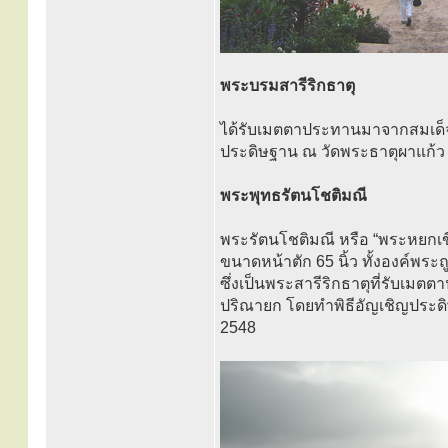
พระบรมสารีริกธาตุ
ได้รับเมตตาประทานมาจากสมเด็
ประดิษฐาน ณ วัดพระธาตุผาแก้
พระพุทธรัตนโชติมณี
พระรัตนโชติมณี หรือ “พระหยกเขี
ขนาดหน้าตัก 65 นิ้ว ทั้งองค์พระ
ซึ่งเป็นพระสารีริกธาตุที่รับ
ปริณายก โดยทำพิธีอัญเชิญประดิ
2548