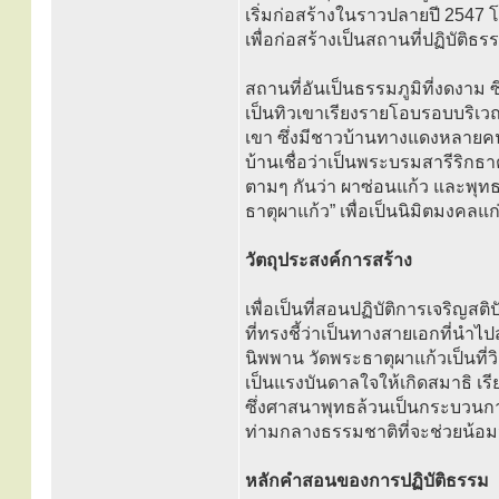
เริ่มก่อสร้างในราวปลายปี 2547 โ
เพื่อก่อสร้างเป็นสถานที่ปฏิบัต
สถานที่อันเป็นธรรมภูมิที่งดงาม ซึ
เป็นทิวเขาเรียงรายโอบรอบบริเว
เขา ซึ่งมีชาวบ้านทางแดงหลายค
บ้านเชื่อว่าเป็นพระบรมสารีริกธาต
ตามๆ กันว่า ผาซ่อนแก้ว และพุทธส
ธาตุผาแก้ว” เพื่อเป็นนิมิตมงคล
วัตถุประสงค์การสร้าง
เพื่อเป็นที่สอนปฏิบัติการเจริญ
ที่ทรงชี้ว่าเป็นทางสายเอกที่นำ
นิพพาน วัดพระธาตุผาแก้วเป็นที
เป็นแรงบันดาลใจให้เกิดสมาธิ เรี
ซึ่งศาสนาพุทธล้วนเป็นกระบวนการของ
ท่ามกลางธรรมชาติที่จะช่วยน้อ
หลักคำสอนของการปฏิบัติธรรม