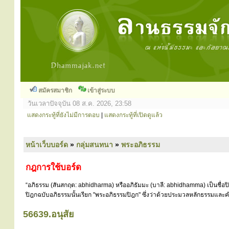
สมัครสมาชิก
เข้าสู่ระบบ
วันเวลาปัจจุบัน 08 ส.ค. 2026, 23:58
แสดงกระทู้ที่ยังไม่มีการตอบ
|
แสดงกระทู้ที่เปิดดูแล้ว
หน้าเว็บบอร์ด
»
กลุ่มสนทนา
»
พระอภิธรรม
กฎการใช้บอร์ด
“อภิธรรม (สันสกฤต: abhidharma) หรืออภิธัมมะ (บาลี: abhidhamma) เป็นชื่อ
ปิฎกฉบับอภิธรรมนั้นเรียก "พระอภิธรรมปิฎก" ซึ่งว่าด้วยประมวลหลักธรรมและคำ
56639.อนุสัย