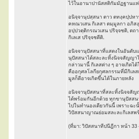
ไว้ในอานาปานัสสติกัมมัฏฐานแห่
อนิจฺจานุปสฺสนา ตาว ตทงฺคปฺปหานวเ
คหณวเสน กิเลสา ตมฺมูลกา อภิสงฺข
อปฺปวตฺติกรณวเสน ปริจฺจชติ, ตถา
กิเลเส ปริจฺจชตีติ.
อนิจจานุปัสสนาที่แสดงในอันดับ
นุปัสสนาได้สละละทิ้งนิจจสัญญาได
กล่าวมานี้ กิเลสต่าง ๆ อาจเกิดไ
คืออกุศลโลกียกุศลกรรมที่มีกิเลสเ
มูลก็ดีอาจเกิดขึ้นได้ในภายหลัง
อนิจจานุปัสสนาที่สละทิ้งนิจจสัญญ
ได้พร้อมกันอีกด้วย ทุกขานุปัสสน
ไปในทำนองเดียวกันนี้ เพราะฉะน
วิปัสสนาญาณย่อมสละละกิเลสพร
(ที่มา: วิปัสสนาทีปนีฎีกา หน้า 33 