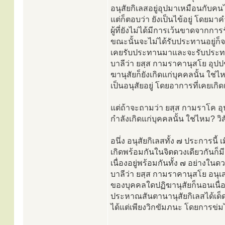
อนุสัยกิเลสอยู่อุปมาเหมือนกับคนไข
แต่ก็ตอบว่า ยังเป็นไข้อยู่ โดยม
ผู้ที่ยังไม่ได้มีการเว้นขาดจากการ
ขณะนั้นจะไม่ได้รับประทานอยู่ก็จร
เคยรับประทานมาและจะรับประทา
บาลีว่า ยสฺส กามราคานุสโย อุปปช
ฆานุสัยก็ยังเกิดแก่บุคคลนั้น ใช่
เป็นอนุสัยอยู่ โดยอาการที่เคยเกิด
แต่ถ้าจะถามว่า ยสฺส กามราโค อุป
กำลังเกิดแก่บุคคลนั้น ใช่ไหม? วิส
อนึ่ง อนุสัยกิเลสทั้ง ๗ ประการนี
เกิดพร้อมกันในจิตดวงเดียวกันก็มี 
เนื่องอยู่พร้อมกันทั้ง ๗ อย่างใน
บาลีว่า ยสฺส กามราคานุสโย อนุเส
ของบุคคลใดปฏิฆานุสัยก็นอนเนื่อ
ประหาณสันตานานุสัยกิเลสได้เด
ได้แต่เพียงวิกขัมภนะ โดยการข่