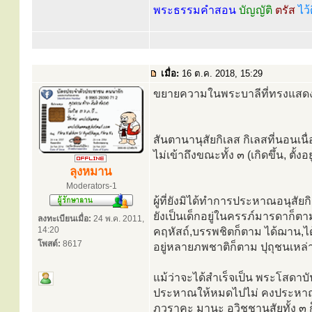
พระธรรมคำสอน
บัญญัติ
ตรัส
ไว้
เมื่อ:
16 ต.ค. 2018, 15:29
ขยายความในพระบาลีที่ทรงแสดงถึ
สันตานานุสัยกิเลส กิเลสที่นอนเน
ไม่เข้าถึงขณะทั้ง ๓ (เกิดขึ้น, ตั้งอย
ลุงหมาน
Moderators-1
ผู้ที่ยังมิได้ทำการประหาณอนุสัยก
ยังเป็นเด็กอยู่ในครรภ์มารดาก็ตาม
ลงทะเบียนเมื่อ:
24 พ.ค. 2011,
14:20
คฤหัสถ์,บรรพชิตก็ตาม ได้ฌาน,ได
โพสต์:
8617
อยู่หลายภพชาติก็ตาม ปุถุชนเหล่านั
แม้ว่าจะได้สำเร็จเป็น พระโสดาบัน
ประหาณให้หมดไปไม่ คงประหาณได้แต
ภวราคะ มานะ อวิชชานุสัยทั้ง ๓ ก็ย