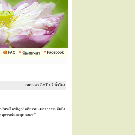
FAQ
Facebook
ห้องสนทนา
เขตเวลา GMT + 7 ชั่วโมง
ยก "พระไตรปิฎก" อภิธรรมแปลว่าธรรมอันยิ่ง
บเหตุการณ์และบุคคลเลย”