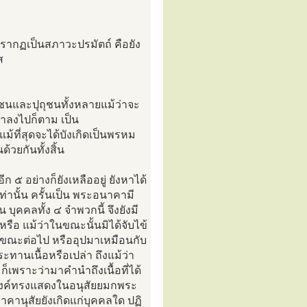
่ปรากฏเป็นสภาวะปรมัตถ์ คือยัง
ส
ถุชนและปุถุชนทั้งหลายแม้ว่าจะ
ฒ่าลงไปก็ตาม เป็น
้ที่สุดจะได้บังเกิดเป็นพรหม
้วยกันทั้งสิ้น
 ๕ อย่างก็ยังเหลืออยู่ ยังหาได้
่านั้น ครั้นเป็น พระอนาคามี
 บุคคลทั้ง ๔ จำพวกนี้ จึงยังมี
ีหรือ แม้ว่าในขณะนั้นมิได้จับไข้
กในขณะต่อไป หรืออุปมาเหมือนกับ
ระทานเนื้อหรือเปล่า ถึงแม้ว่า
ก็เพราะว่ามาคำนำถึงเนื้อที่ได้
องค์ทรงแสดงในอนุสัยยมกพระ
าคานุสัยยังเกิดแก่บุคคลใด ปฏิ