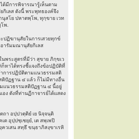
่ได้มีการพิจารณารู้เห็นตาม
ิเลส ดังนี้ พระพุทธองค์จึง
นุสโย ปหาตพฺโพ, ทุกฺขาย เวท
ฺโพ.
ะปฏิฆานุสัยในการเสวยทุกข์
งอารัมมณานุสัยกิเลส
นพระสูตรที่มีว่า สุขาย ภิกฺขเว
หาได้ทรงชี้แจงถึงข้อปฏิบัติที่
้ทำการปฏิบัติตามแนวธรรมสติ
ิปัฏฐาน ๔ แล้ว ก็ไม่มีทางอื่น
มแนวธรรมสติปัฏฐาน ๔ นี้อยู่
เอง ดังที่ท่านฏีกาจารย์ได้แสดง
า อปฺปวตฺติยํ เย นิจฺจนฺติ
อุปฺปชฺเชยฺยํ, เต สพฺเพปิ
ฺควเสน สทฺธึ ขนฺธาภิสงฺขาเรหิ