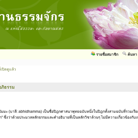
รายชื่อสมาชิก
ค้นหา
่เปิดดูแล้ว
อภิธรรม
ัมมะ (บาลี: abhidhamma) เป็นชื่อปิฎกศาสนาพุทธฉบับหนึ่งในปิฎกทั้งสามฉบับที่รวมเรี
ก" ซึ่งว่าด้วยประมวลหลักธรรมและคำอธิบายที่เป็นหลักวิชาล้วนๆ ไม่มีความเกี่ยวข้องกั