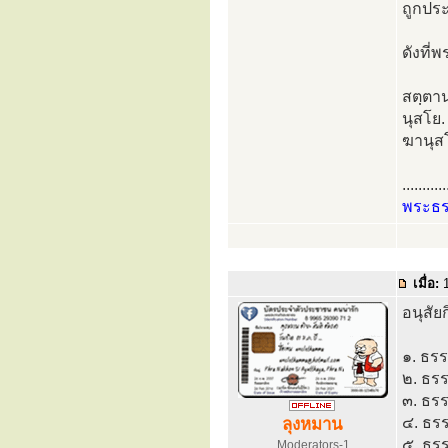
ถูกประ
ดังที่
สตฺตาน
นุสโย. 
ฆานุสโย
...........
พระธ
เมื่อ:
1
อนุสัย
๑. ธรร
๒. ธรร
๓. ธรร
๔. ธรร
ลุงหมาน
๕. ธร
Moderators-1