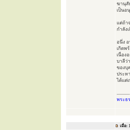
ฆานุสั
เป็นอน
แต่ถ้า
กำลังเ
อนึ่ง 
เกิดพร
เนื่อง
บาลีว่
ของบุค
ประหา
ได้แต
...........
พระธ
เมื่อ:
1