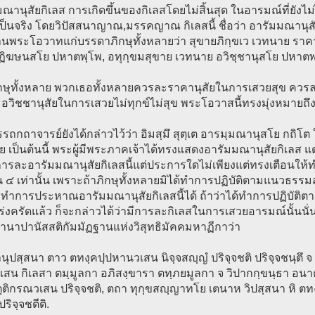
ณานุสัยกิเลส การเกิดขึ้นของกิเลสโดยไม่สิ้นสุด ในอารมณ์ที่ยังไม
็นจริง โดยวิปัสสนาญาณ,มรรคญาณ กิเลสนี้ ชื่อว่า อารัมมณานุสัยก
นพระโอวาทแก่บรรดาภิกษุทั้งหลายว่า สุขายภิกฺขเว เวทนาย ราคา
ฏิฆษนสโย ปหาตพฺโพ, อทุกฺขมสุขาย เวทนาย อวิชฺชานุสโย ปหาตพ
ิกษุทั้งหลาย พวกเธอทั้งหลายควรละราคานุสัยในการเสวยสุข ควรล
วิชชานุสัยในการเสวยไม่ทุกข์ไม่สุข พระโอวาสนี้ทรงมุ่งหมายถึ
รถกถาจารย์ยังได้กล่าวไว้ว่า อิมสฺมึ สุตฺเต อารมฺมณานุสโย กถิโต ใ
 เป็นต้นนี้ พระผู้มีพระภาคเจ้าได้ทรงแสดงอารัมมณานุสัยกิเลส แต่ก็
ารละอารัมมณานุสัยกิเลสนี้แต่ประการใดไม่เพียงแต่ทรงเตือนให
 ๔ เท่านั้น เพราะถ้าภิกษุทั้งหลายมิได้ทำการปฏิบัติตามแนวธรรมสต
ะทำการประหาณอารัมมณานุสัยกิเลสนี้ได้ ถ้าว่าได้ทำการปฏิบัติตา
่งครัดแล้ว ก็จะกล่าวได้ว่ามีการละกิเลสในการเสวยอารมณ์นั้นนั่น
านาปานัสสติกัมมัฏฐานแห่งวิสุทธิมัคคมหาฏีกาว่า
านุปสฺสนา ตาว ตทงฺคปฺปหานวเสน นิจฺจสญฺญํ ปริจฺจชติ ปริจฺจชนฺตึ จ ตถ
น กิเลสา ตมฺมูลกา อภิสงฺขารา ตทฺภยมูลกา จ วิปากกฺขนฺธา อนาคเต 
ฺติกรณวเสน ปริจฺจชติ, ตถา ทุกฺขสญฺญาทโย เตนาห วิปสฺสนา หิ ตทง
ปริจฺจชตีติ.