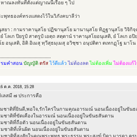
หาณลงทันทีตั้งแต่ญาณนี้เรื่อย ๆ ไป
พระพุทธองค์ทรงแสดงไว้ในวิภังคบาลีว่า
ุสยา : กามราคานุสโย ปฏิฆานุสโย มานานุสโย ทิฏฺฐานุสโย วิจิกิจ
ยํ โลเก ปิยรูปํ สาตรูปํ เอตฺถ สตฺตานํ ราคานุสโยอนุเสติ, ยํ โลเก อปิย
 อนุเสติ, อิติ อิเมสุ ทฺวีสุธมฺเมสุ อวิชฺชา อนุปติตา ตเทกฏฺโฐ มาโน จ 
..........................................
รรมคำสอน
บัญญัติ
ตรัส
ไว้ดีแล้ว
ไม่ต้องลด
ไม่ต้องเพิ่ม
ไม่ต้องแก้
6 ต.ค. 2018, 15:28
กิเลสมี ๗ ประการคือ
มชาติที่ยินดี,พอใจ,รักใคร่ในกามคุณอารมณ์ นอนเนื่องอยู่ในขัน
มชาติที่ขัดเคืองในอารมณ์ นอนเนื่องอยู่ในขันธสันดาน
มชาติที่ถือตัว นอนเนื่องอยู่ในขันธสันดาน
มชาติที่เห็นผิด นอนเนื่องอยู่ในขันธสันดาน
รมชาติที่สงสัยในคุณพระพุทธ พระธรรม พระสงฆ์ บิดา มารดา ครูบา