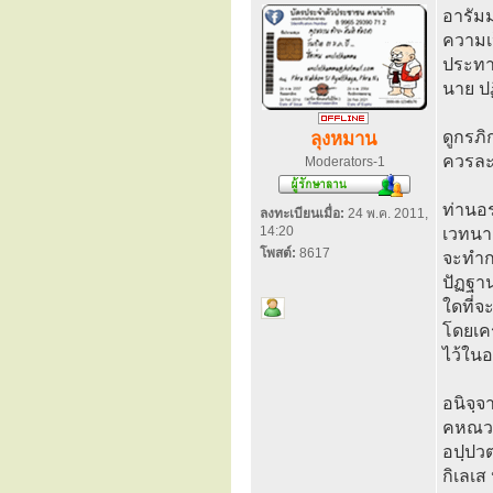
อารัมม
ความเป
ประทา
นาย ป
ดูกรภ
ลุงหมาน
ควรละอ
Moderators-1
ท่านอร
ลงทะเบียนเมื่อ:
24 พ.ค. 2011,
14:20
เวทนาย
โพสต์:
8617
จะทำก
ปัฏฐาน
ใดที่จ
โดยเคร
ไว้ในอ
อนิจฺจ
คหณวเส
อปฺปวต
กิเลเส 