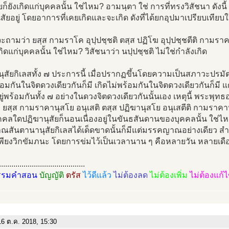
ยก็ยังเกิดแก่บุคคลนั้น ใช่ไหม? อามนฺตา ใช่ การที่ทรงวิสัชนา ดังน
ุสัยอยู่ โดยอาการที่เคยเกิดและจะเกิด ดังที่ได้ยกอุปมาเปรียบเทียบให้
จะถามว่า ยสฺส กามราโค อุปฺปชฺชติ ตสฺส ปฏิโฆ อุปฺปชฺชตีติ กามรา
กิดแก่บุคคลนั้น ใช่ไหม? วิสัชนาว่า นปฺปชฺชติ ไม่ใช่กำลังเกิด
อนุสัยกิเลสทั้ง ๗ ประการนี้ เมื่อปรากฏขึ้นโดยความเป็นสภาวะปรมัตถ
้อมกันในจิตดวงเดียวกันก็มี เกิดไม่พร้อมกันในจิตดวงเดียวกันก็มี แต่เ
อยู่พร้อมกันทั้ง ๗ อย่างในดวงจิตดวงเดียวกันนั้นเอง เหตุนี้ พระพ
า ยสฺส กามราคานุสโย อนุเสติ ตสฺส ปฏิฆานุสโย อนุเสตีติ กามราคา
คลใดปฏิฆานุสัยก็นอนเนื่องอยู่ในขันธสันดานของบุคคลนั้น ใช่ไห
ณสันตานานุสัยกิเลสได้เด็ดขาดนั้นก็มีแต่มรรคญาณอย่างเดียว 
่เพียงวิกขัมภนะ โดยการข่มไว้เป็นเวลานาน ๆ คือหลายวัน หลายเด
..........................................
รรมคำสอน
บัญญัติ
ตรัส
ไว้ดีแล้ว
ไม่ต้องลด
ไม่ต้องเพิ่ม
ไม่ต้องแก้
6 ต.ค. 2018, 15:30