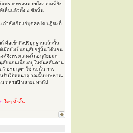
ี้ ก็เพราะทรงหมายถึงความที่ยัง
เห็นแล้วทั้ง ๒ ข้อนั้น
คะกำลังเกิดแก่บุคคลใด ปฏิฆะก็
์ คือเข้าถึงปริยุฏฐานแล้วนั้น
มื่อยังเป็นอนุสัยอยู่นั้น ได้นอน
ุทธองค์จึงทรงแสดงในอนุสัยยมก
นุสัยนอนเนื่องอยู่ในขันธสันดาน
ม? อามนุตา ใช่ ฉะนั้น การ
สำหรับวิปัสสนาญาณนั้นประหาณ
ือน หลายปี หลายมหากัป
ไข
ใดๆ ทั้งสิ้น