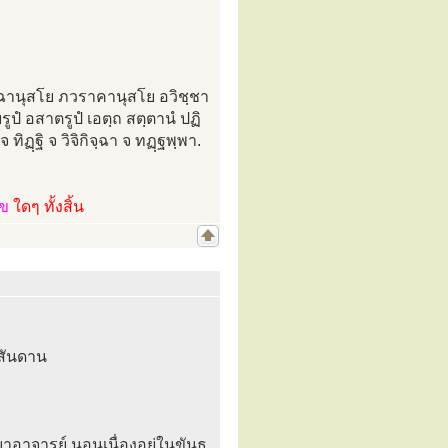
ฺฉานุสโย ภวราคานุสโย อวิชฺชา
รูปํ อสาตรูปํ เอตฺถ สตฺตานํ ปฏิ
ทิฏฺฐิ จ วิจิกิจฺฉา จ ทฏฺฐพฺพา.
ไข
ใดๆ ทั้งสิ้น
ธสันดาน
อาจารย์ นอนเนื่องอยู่ในขันธ