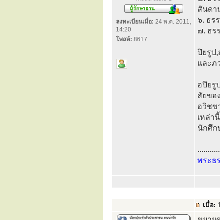
สันดา
๖. ธรร
ลงทะเบียนเมื่อ:
24 พ.ค. 2011,
14:20
๗. ธรร
โพสต์:
8617
ปิยรูป
และภวร
อปิยรู
สัยของ
อวิชชา
เหล่านี
นักศึก
...........
พระธ
เมื่อ:
1
ขยายค