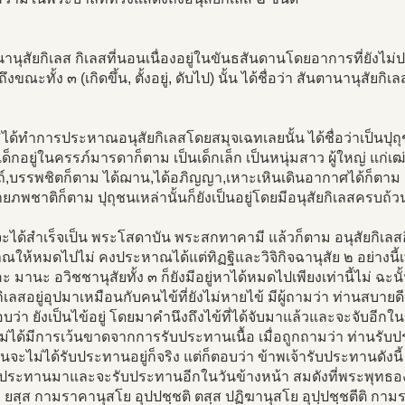
านุสัยกิเลส กิเลสที่นอนเนื่องอยู่ในขันธสันดานโดยอาการที่ยังไม
ถึงขณะทั้ง ๓ (เกิดขึ้น, ตั้งอยู่, ดับไป) นั้น ได้ชื่อว่า สันตานานุสัยกิเล
ยังมิได้ทำการประหาณอนุสัยกิเลสโดยสมุจเฉทเลยนั้น ได้ชื่อว่าเป็นปุ
นเด็กอยู่ในครรภ์มารดาก็ตาม เป็นเด็กเล็ก เป็นหนุ่มสาว ผู้ใหญ่ แก่เ
์,บรรพชิตก็ตาม ได้ฌาน,ได้อภิญญา,เหาะเหินเดินอากาศได้ก็ตาม แม
ายภพชาติก็ตาม ปุถุชนเหล่านั้นก็ยังเป็นอยู่โดยมีอนุสัยกิเลสครบถ้วนด
จะได้สำเร็จเป็น พระโสดาบัน พระสกทาคามี แล้วก็ตาม อนุสัยกิเลสอีก
ให้หมดไปไม่ คงประหาณได้แต่ทิฏฐิและวิจิกิจฉานุสัย ๒ อย่างนี้เท
 มานะ อวิชชานุสัยทั้ง ๓ ก็ยังมีอยู่หาได้หมดไปเพียงเท่านี้ไม่ ฉะนั้น
กิเลสอยู่อุปมาเหมือนกับคนไข้ที่ยังไม่หายไข้ มีผู้ถามว่า ท่านสบายด
อบว่า ยังเป็นไข้อยู่ โดยมาคำนึงถึงไข้ที่ได้จับมาแล้วและจะจับอี
ยังไม่ได้มีการเว้นขาดจากการรับประทานเนื้อ เมื่อถูกถามว่า ท่านรับป
นจะไม่ได้รับประทานอยู่ก็จริง แต่ก็ตอบว่า ข้าพเจ้ารับประทานดังนี้ 
บประทานมาและจะรับประทานอีกในวันข้างหน้า สมดังที่พระพุทธ
า ยสฺส กามราคานุสโย อุปปชฺชติ ตสฺส ปฏิฆานุสโย อุปฺปชฺชตีติ กามร