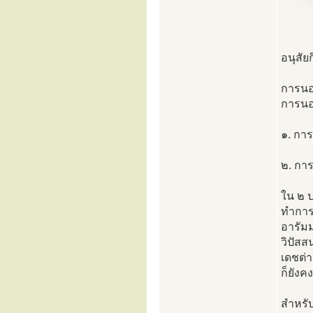
อนุสัย
การนอ
การนอน
๑. การ
๒. การ
ใน ๒ 
ทำการป
อารัมม
วิปัสส
เดชต่
ก็ยังค
สำหรับ