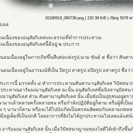
20180919_080738.png [ 220.39 KiB | เปิดดู 5578 ครั
กิเลส
นเนื่องของอนุสัยกิเลสและธรรมที่ทำการประหาณ
เนื่องของอนุสัยกิเลสนี้มีอยู่ ๒ ประการ
นอนเนื่องอยู่ในการเกิดขึ้นสืบต่อแห่งรูป,นาม ขันธ์ ๕ ชื่อว่า สันตา
นอนเนื่องอยู่ในอารมณ์ที่เป็น ปิยรูป สาตรูป อปิยรูป อสาตรูป ชื่อว
ประการนี้ มรรคทั้ง ๔ ทำการประหาณสันตานานุสัยกิเลส วิปัสสนาญ
ระหาณอารัมมณานุสัยกิเลส ฉะนั้น อนุสัยกิเลสที่อนิจจานุปัสสนา
ณานุสัยกิเลส ส่วน สันตานานุสัยกิเลส นั้น เมื่อยังเป็นปุถุชนอยู่ตราบใ
นามาแล้วหลายครั้งหลายหน หรือกำลังปฏิบัติอยู่ก็ตาม หรือผู้ที่เป็
าง ๆ นานาก็ตาม หรือจะได้ไปบังเกิดเป็นพรหมติดต่อกันหลายภพหลา
งมีอยู่เต็มที่เป็นปกติ โดยอาการที่ยังไม่ได้ถูกประหาณไปเลยแม้แต่น
 อารัมมณานุสัยกิเลส นั้น เมื่อวิปัสสนาญาณของโยคีได้เข้าถึงขึ