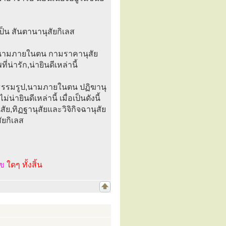
ป็น สันตานานุสัยกิเลส
ูป,นามภายในตน กามราคานุสัย
่ารัก,น่ายินดีเหล่านี้
ขารธรรมรูป,นามภายในตน ปฏิฆานุ
่ายินดีเหล่านี้ เมื่อเป็นดังนี้
ัย,ทิฏฐานุสัยและวิจิกิจฉานุสัย
สัยกิเลส
ไข
ใดๆ ทั้งสิ้น