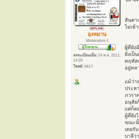
สันตาน
ไม่เข้า
ลุงหมาน
Moderators-1
ผู้ที่
ยังเป็
ลงทะเบียนเมื่อ:
24 พ.ค. 2011,
14:20
คฤหัสถ
โพสต์:
8617
อยู่หล
แม้ว่า
ประหาณ
ภวราคะ
อนุสัย
แต่ก็ต
ผู้ที่
ขณะนั้
เคยรั
บาลีว่