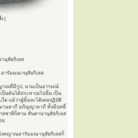
้ง ]
นานุสัยกิเลส
่า อารัมมณานุสัยกิเลส
าณที่มีรูป, นามเป็นอารมณ์
เป็นต้นได้ประหาณไปนั้น เป็น
ด แม้ว่าผู้นั้นจะได้เคยปฏิบัติ
นฌานลาภี อภิญญาลาภี ทั้งมีฤทธิ์
ยชาติก็ตาม สันตานานุสัยกิเลส
้อย
้นภังคญาณอารัมมณานุสัยกิเลสก็