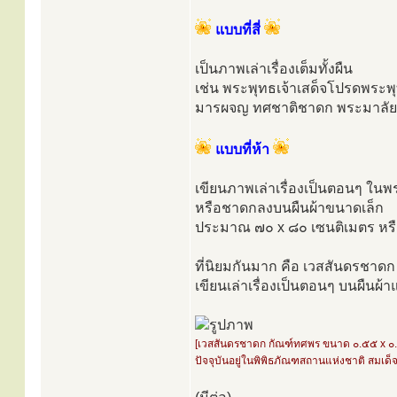
แบบที่สี่
เป็นภาพเล่าเรื่องเต็มทั้งผืน
เช่น พระพุทธเจ้าเสด็จโปรดพระ
มารผจญ ทศชาติชาดก พระมาลัย
แบบที่ห้า
เขียนภาพเล่าเรื่องเป็นตอนๆ ในพ
หรือชาดกลงบนผืนผ้าขนาดเล็ก
ประมาณ ๗๐ x ๘๐ เซนติเมตร หรื
ที่นิยมกันมาก คือ เวสสันดรชาดก 
เขียนเล่าเรื่องเป็นตอนๆ บนผืนผ้า
[เวสสันดรชาดก กัณฑ์ทศพร ขนาด ๐.๕๕ x ๐
ปัจจุบันอยู่ในพิพิธภัณฑสถานแห่งชาติ สมเด็