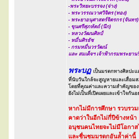
-พระวิทยะบรรจง (จ่าง)
- พระวรรณวาศวิจิตร (ทอง)
- พระยาอนุศาสตร์จิตรกร (จันทร)
- ขุนศรีศุภหัตถ์ (นึก)
- หลวงวัฒนศิลป์
- หมื่นศิรธัช
- กรมหมื่นวรวัฒน์
และ สมเด็จฯ เจ้าฟ้ากรมพระยานริ
พระบฏ
เป็นมรดกทางศิลปะแ
ที่นับวันใกล้จะสูญหายและเสื่อ
โดยที่คุณค่าและความสำคัญขอ
ยังไม่เป็นที่เปิดเผยและเข้าใจกันอย
หากไม่มีการศึกษา รวบรวมแ
คาดว่าในอีกไม่กี่ปีข้างหน้า
อนุชนคนไทยจะไม่มีโอกาสได้
และชื่นชมมรดกอันล้ำค่านี้