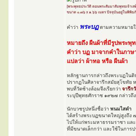
[พระพุทธประวัติ ตอนพระสัมมาสัมพุทธเจ้าเ
ขนาด ๐.๗๖ x ๑.๖๖ เมตร ปัจจุบันอยู่ในพิพิ
พระบฏ
คำว่า
ตามความหมายใน
หมายถึง ผืนผ้าที่มีรูปพระพุ
คำว่า บฏ มาจากคำในภาษาบา
แปลว่า ผ้าทอ หรือ ผืนผ้า
หลักฐานการกล่าวถึงพระบฏในดินแ
ปรากฏในศิลาจารึกสมัยสุโขทัย หล
พบที่วัดช้างล้อมจึงเรียกว่า
จารึกว
ระบุปีพุทธศักราช ๑๙๒๗ กล่าวถึง
นักบวชรูปหนึ่งชื่อว่า
พนมไสดำ
ได้สร้างพระบฏขนาดใหญ่สูงถึง ๗ 
ไปให้แก่พระมหาธรรมราชา และนอ
ที่มีขนาดเล็กกว่า และใช้ในกา