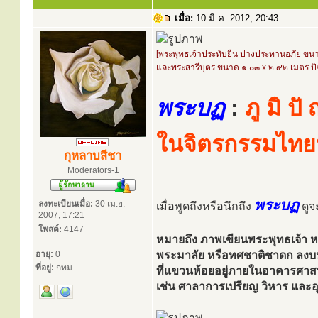
เมื่อ:
10 มี.ค. 2012, 20:43
[พระพุทธเจ้าประทับยืน ปางประทานอภัย ขน
และพระสารีบุตร ขนาด ๑.๐๓ x ๒.๙๒ เมตร ปั
พระบฏ
:
ภู มิ ป
ในจิตรกรรมไทย
กุหลาบสีชา
Moderators-1
พระบฏ
ลงทะเบียนเมื่อ:
30 เม.ย.
เมื่อพูดถึงหรือนึกถึง
ดูจะ
2007, 17:21
โพสต์:
4147
หมายถึง ภาพเขียนพระพุทธเจ้า หร
อายุ:
0
พระมาลัย หรือทศชาติชาดก ลงบ
ที่อยู่:
กทม.
ที่แขวนห้อยอยู่ภายในอาคารศา
เช่น ศาลาการเปรียญ วิหาร และอุโ