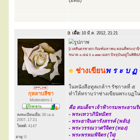
(มีต่อ)
เมื่อ:
10 มี.ค. 2012, 21:21
[เวสสันดรชาดก กัณฑ์มหาพน ตอนที่พระฤาษีช
ขนาด ๐.๔๘ x ๐.๗๗ เมตร ปัจจุบันอยู่ในพิพิ
ช่างเขียน
พ ร ะ บ ฏ
ในหนังสือทูลเกล้าฯ รัชกาลที่ ๕
กุหลาบสีชา
ทำให้ทราบว่าช่างเขียนพระบฏในสม
Moderators-1
คือ สมเด็จฯ เจ้าฟ้ากรมพระยานริศ
- พระเทวาภินิทมิตร
ลงทะเบียนเมื่อ:
30 เม.ย.
2007, 17:21
- พระยาจินดารังสรรค์ (พลับ)
โพสต์:
4147
- พระวรรณวาศวิจิตร (ทอง)
- พระพรหมพิจิตร (ใจ)
อายุ:
0