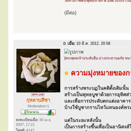
ใต้ล่างภาพพระพุทธเจ้าทั้ง ๕ มีสัตว์ประจำในแ
(มีต่อ)
เมื่อ:
10 มี.ค. 2012, 20:58
[พระพุทธเจ้าประทับยืน ปางประทานอภัย ขน
ความมุ่งหมายของกา
การสร้างพระบฏในคติดั้งเดิมนั้น
สร้างเป็นพุทธบูชาด้วยการอุทิศส่ว
กุหลาบสีชา
และเพื่อการประดับตกแต่งอาค
Moderators-1
บ้างใช้บูชากราบไหว้แทนองค์พร
ลงทะเบียนเมื่อ:
30 เม.ย.
แต่ในระยะหลังนั้น
2007, 17:21
เป็นการสร้างขึ้นเพื่อเป็นอานิสงส์ใ
โพสต์:
4147