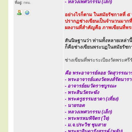
- หลวงเพศวกรรม (เล็ก)
ที่อยู่:
กทม.
อย่างไรก็ตาม ในสมัยรัชกาลที่ ๕ น
ปรากฏช่างเขียนเป็นจำนวนมากที่ล
ผลงานที่สำคัญคือ ภาพเขียนที่พ
สันนิษฐานว่า ท่านทั้งหลายเหล่านี
ก็คือช่างเขียนพระบฏในสมัยรัชกา
ช่างเขียนที่พระระเบียงวัดพระศ
คือ พระอาจารย์ลอย วัดสุวรรณา
- พระอาจารย์แดงวัดหงส์รัตนาร
- อาจารย์ยมวัดราชบูรณะ
- พระสินวัดระฆัง
- พระครูธรรมธาดา (เที่ยง)
- นายรอด
- หลวงเพศวกรรม (เล็ก)
- พระพรหมพิจิตร (ใจ)
- ม.จ.ประวิช ชุมสาย
- พระยาจินดารังสรรค์ (พลับ)