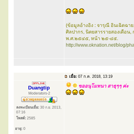
(ข้อมูลอ้างอิง : จารุณี อินเฉิดฉาย
ศิลปากร, นิตยสารรายสองเดือน, กร
พ.ศ.๒๕๔๕, หน้า ๒๕-๔๕.
http://www.oknation.net/blog/ph
เมื่อ:
07 ก.ค. 2018, 13:19
ขออนุโมทนา สาธุๆๆ ค่ะ
Duangtip
Moderators-2
ลงทะเบียนเมื่อ:
30 ก.ย. 2013,
07:16
โพสต์:
2585
อายุ:
0