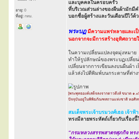
และบุคคลในครอบครัว
ที่บริเวณส่วนล่างของผืนผ้ามักมีค
อายุ:
0
บอกชื่อผู้สร้างและวันเดือนปีไว้ด้
ที่อยู่:
กทม.
พระบฏ
มีความแพร่หลายและเป็น
นอกจากจะมีการสร้างอุทิศถวายให้
ในความเปลี่ยนแปลงจุดมุ่งหมาย
ทำให้รูปลักษณ์ของพระบฏเปลี่ยนไปด
เปลี่ยนจากการเขียนลงบนผืนผ้า 
แล้วส่งไปตีพิมพ์บนกระดาษที่ต่า
[พระพุทธองค์เสด็จลงจากดาวดึงส์ ขนาด ๑.๐
ปัจจุบันอยู่ในพิพิธภัณฑสถานแห่งชาติ หอศิล
สมเด็จพระเจ้าบรมวงศ์เธอ เจ้าฟ้
ทรงมีลายพระหัตถ์เกี่ยวกับเรื่องนี้ไ
“กรมหลวงสรรพสาตรศุภกิจ ทรง