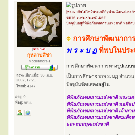
[พระมาลัยไปไหว้พระเจดีย์จุฬามณีบนสวรรค์ชั
ขนาด ๐.๙๒ x ๒.๑๕ เมตร
ปัจจุบันอยู่ที่พิพิธภัณฑสถานแห่งชาติ หอศิลป
การศึกษาพัฒนาการ
พ ร ะ บ ฏ
ที่พบในปร
กุหลาบสีชา
Moderators-1
การศึกษาพัฒนาการทางรูปแบบขอ
ลงทะเบียนเมื่อ:
30 เม.ย.
เป็นการศึกษาจากพระบฏ จำนว
2007, 17:21
ปัจจุบันจัดแสดงอยู่ใน
โพสต์:
4147
อายุ:
0
พิพิธภัณฑสถานแห่งชาติ พระนค
ที่อยู่:
กทม.
พิพิธภัณฑสถานแห่งชาติ หอศิลป
พิพิธภัณฑสถานแห่งชาติ เจ้าสา
พิพิธภัณฑสถานแห่งชาติสมเด็จพร
และหอสมุดแห่งชาติ