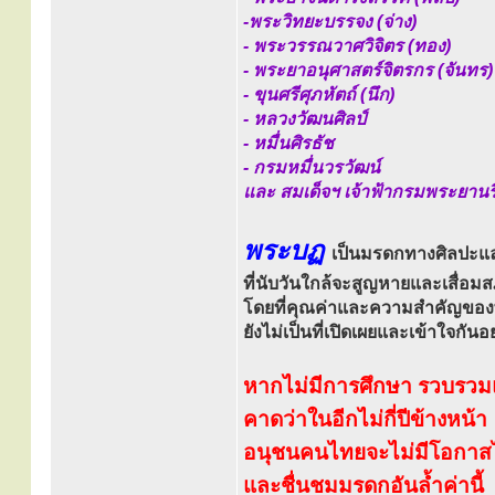
-พระวิทยะบรรจง (จ่าง)
- พระวรรณวาศวิจิตร (ทอง)
- พระยาอนุศาสตร์จิตรกร (จันทร)
- ขุนศรีศุภหัตถ์ (นึก)
- หลวงวัฒนศิลป์
- หมื่นศิรธัช
- กรมหมื่นวรวัฒน์
และ สมเด็จฯ เจ้าฟ้ากรมพระยานริ
พระบฏ
เป็นมรดกทางศิลปะแ
ที่นับวันใกล้จะสูญหายและเสื่อ
โดยที่คุณค่าและความสำคัญขอ
ยังไม่เป็นที่เปิดเผยและเข้าใจกันอย
หากไม่มีการศึกษา รวบรวมแ
คาดว่าในอีกไม่กี่ปีข้างหน้า
อนุชนคนไทยจะไม่มีโอกาสได้
และชื่นชมมรดกอันล้ำค่านี้