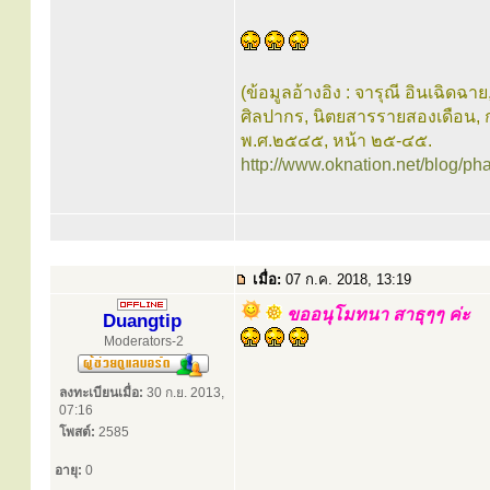
(ข้อมูลอ้างอิง : จารุณี อินเฉิดฉาย
ศิลปากร, นิตยสารรายสองเดือน, กร
พ.ศ.๒๕๔๕, หน้า ๒๕-๔๕.
http://www.oknation.net/blog/ph
เมื่อ:
07 ก.ค. 2018, 13:19
ขออนุโมทนา สาธุๆๆ ค่ะ
Duangtip
Moderators-2
ลงทะเบียนเมื่อ:
30 ก.ย. 2013,
07:16
โพสต์:
2585
อายุ:
0