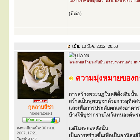
ใต้ล่างภาพพระพุทธเจ้าทั้ง ๕ มีสัตว์ประจำในแ
(มีต่อ)
เมื่อ:
10 มี.ค. 2012, 20:58
[พระพุทธเจ้าประทับยืน ปางประทานอภัย ขน
ความมุ่งหมายของกา
การสร้างพระบฏในคติดั้งเดิมนั้น
สร้างเป็นพุทธบูชาด้วยการอุทิศส่ว
กุหลาบสีชา
และเพื่อการประดับตกแต่งอาค
Moderators-1
บ้างใช้บูชากราบไหว้แทนองค์พร
ลงทะเบียนเมื่อ:
30 เม.ย.
แต่ในระยะหลังนั้น
2007, 17:21
เป็นการสร้างขึ้นเพื่อเป็นอานิสงส์ใ
โพสต์:
4147