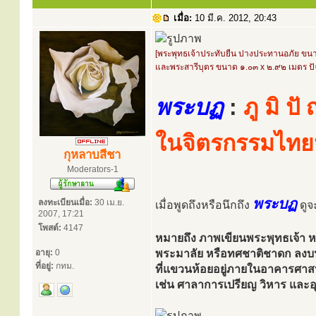
เมื่อ:
10 มี.ค. 2012, 20:43
[พระพุทธเจ้าประทับยืน ปางประทานอภัย ขน
และพระสารีบุตร ขนาด ๑.๐๓ x ๒.๙๒ เมตร ปั
พระบฏ
:
ภู มิ ป
ในจิตรกรรมไทย
กุหลาบสีชา
Moderators-1
พระบฏ
ลงทะเบียนเมื่อ:
30 เม.ย.
เมื่อพูดถึงหรือนึกถึง
ดูจะ
2007, 17:21
โพสต์:
4147
หมายถึง ภาพเขียนพระพุทธเจ้า หร
อายุ:
0
พระมาลัย หรือทศชาติชาดก ลงบ
ที่อยู่:
กทม.
ที่แขวนห้อยอยู่ภายในอาคารศา
เช่น ศาลาการเปรียญ วิหาร และอุโ