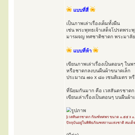
แบบที่สี่
เป็นภาพเล่าเรื่องเต็มทั้งผืน
เช่น พระพุทธเจ้าเสด็จโปรดพระ
มารผจญ ทศชาติชาดก พระมาลัย
แบบที่ห้า
เขียนภาพเล่าเรื่องเป็นตอนๆ ในพ
หรือชาดกลงบนผืนผ้าขนาดเล็ก
ประมาณ ๗๐ x ๘๐ เซนติเมตร หรื
ที่นิยมกันมาก คือ เวสสันดรชาดก 
เขียนเล่าเรื่องเป็นตอนๆ บนผืนผ้า
[เวสสันดรชาดก กัณฑ์ทศพร ขนาด ๐.๕๕ x ๐
ปัจจุบันอยู่ในพิพิธภัณฑสถานแห่งชาติ สมเด็