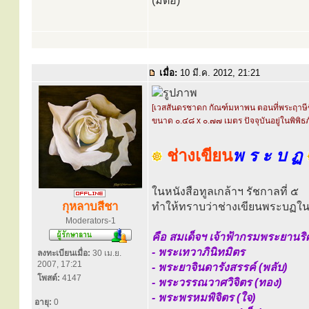
(มีต่อ)
เมื่อ:
10 มี.ค. 2012, 21:21
[เวสสันดรชาดก กัณฑ์มหาพน ตอนที่พระฤาษีช
ขนาด ๐.๔๘ x ๐.๗๗ เมตร ปัจจุบันอยู่ในพิพิ
ช่างเขียน
พ ร ะ บ ฏ
ในหนังสือทูลเกล้าฯ รัชกาลที่ ๕
กุหลาบสีชา
ทำให้ทราบว่าช่างเขียนพระบฏในสม
Moderators-1
คือ สมเด็จฯ เจ้าฟ้ากรมพระยานริศ
- พระเทวาภินิทมิตร
ลงทะเบียนเมื่อ:
30 เม.ย.
2007, 17:21
- พระยาจินดารังสรรค์ (พลับ)
โพสต์:
4147
- พระวรรณวาศวิจิตร (ทอง)
- พระพรหมพิจิตร (ใจ)
อายุ:
0