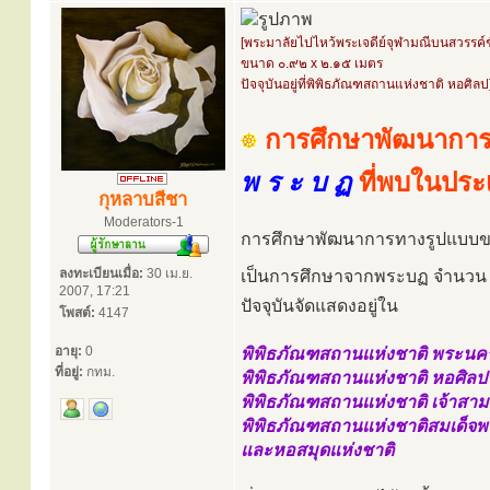
[พระมาลัยไปไหว้พระเจดีย์จุฬามณีบนสวรรค์ชั
ขนาด ๐.๙๒ x ๒.๑๕ เมตร
ปัจจุบันอยู่ที่พิพิธภัณฑสถานแห่งชาติ หอศิลป
การศึกษาพัฒนาการ
พ ร ะ บ ฏ
ที่พบในปร
กุหลาบสีชา
Moderators-1
การศึกษาพัฒนาการทางรูปแบบขอ
ลงทะเบียนเมื่อ:
30 เม.ย.
เป็นการศึกษาจากพระบฏ จำนว
2007, 17:21
ปัจจุบันจัดแสดงอยู่ใน
โพสต์:
4147
อายุ:
0
พิพิธภัณฑสถานแห่งชาติ พระนค
ที่อยู่:
กทม.
พิพิธภัณฑสถานแห่งชาติ หอศิลป
พิพิธภัณฑสถานแห่งชาติ เจ้าสา
พิพิธภัณฑสถานแห่งชาติสมเด็จพร
และหอสมุดแห่งชาติ