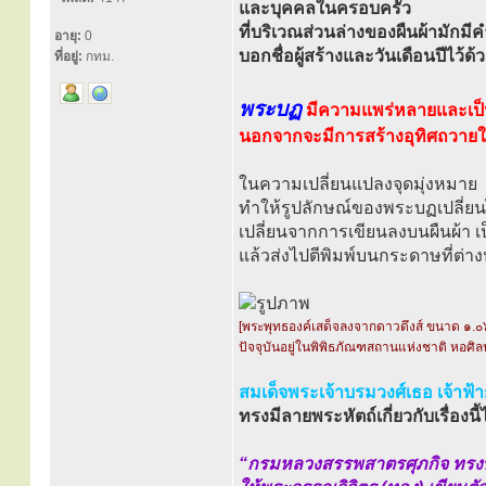
และบุคคลในครอบครัว
ที่บริเวณส่วนล่างของผืนผ้ามักมีค
อายุ:
0
บอกชื่อผู้สร้างและวันเดือนปีไว้ด้
ที่อยู่:
กทม.
พระบฏ
มีความแพร่หลายและเป็น
นอกจากจะมีการสร้างอุทิศถวายให้
ในความเปลี่ยนแปลงจุดมุ่งหมาย
ทำให้รูปลักษณ์ของพระบฏเปลี่ยนไปด
เปลี่ยนจากการเขียนลงบนผืนผ้า 
แล้วส่งไปตีพิมพ์บนกระดาษที่ต่า
[พระพุทธองค์เสด็จลงจากดาวดึงส์ ขนาด ๑.๐
ปัจจุบันอยู่ในพิพิธภัณฑสถานแห่งชาติ หอศิล
สมเด็จพระเจ้าบรมวงศ์เธอ เจ้าฟ้
ทรงมีลายพระหัตถ์เกี่ยวกับเรื่องนี้ไ
“กรมหลวงสรรพสาตรศุภกิจ ทรง