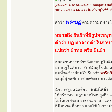
[พระพุทธประวัติ ตอนพระสัมมาสัมพุทธเจ้าเ
ขนาด ๐.๗๖ x ๑.๖๖ เมตร ปัจจุบันอยู่ในพิพิ
พระบฏ
คำว่า
ตามความหมายใน
หมายถึง ผืนผ้าที่มีรูปพระพุ
คำว่า บฏ มาจากคำในภาษาบา
แปลว่า ผ้าทอ หรือ ผืนผ้า
หลักฐานการกล่าวถึงพระบฏในดินแ
ปรากฏในศิลาจารึกสมัยสุโขทัย หล
พบที่วัดช้างล้อมจึงเรียกว่า
จารึกว
ระบุปีพุทธศักราช ๑๙๒๗ กล่าวถึง
นักบวชรูปหนึ่งชื่อว่า
พนมไสดำ
ได้สร้างพระบฏขนาดใหญ่สูงถึง ๗ 
ไปให้แก่พระมหาธรรมราชา และนอ
ที่มีขนาดเล็กกว่า และใช้ในกา