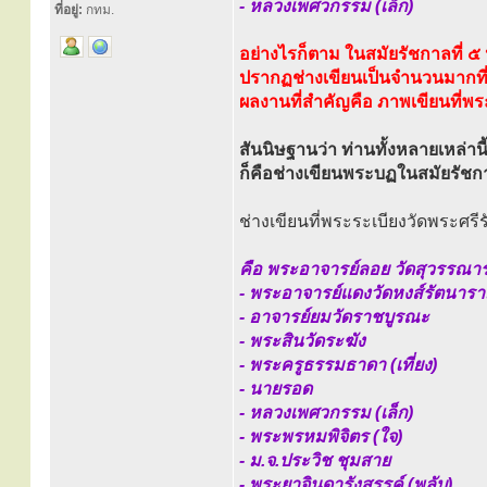
- หลวงเพศวกรรม (เล็ก)
ที่อยู่:
กทม.
อย่างไรก็ตาม ในสมัยรัชกาลที่ ๕ น
ปรากฏช่างเขียนเป็นจำนวนมากที่ล
ผลงานที่สำคัญคือ ภาพเขียนที่พ
สันนิษฐานว่า ท่านทั้งหลายเหล่านี
ก็คือช่างเขียนพระบฏในสมัยรัชกา
ช่างเขียนที่พระระเบียงวัดพระศ
คือ พระอาจารย์ลอย วัดสุวรรณา
- พระอาจารย์แดงวัดหงส์รัตนาร
- อาจารย์ยมวัดราชบูรณะ
- พระสินวัดระฆัง
- พระครูธรรมธาดา (เที่ยง)
- นายรอด
- หลวงเพศวกรรม (เล็ก)
- พระพรหมพิจิตร (ใจ)
- ม.จ.ประวิช ชุมสาย
- พระยาจินดารังสรรค์ (พลับ)