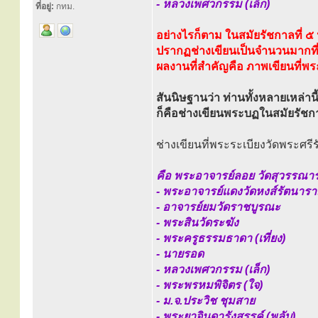
- หลวงเพศวกรรม (เล็ก)
ที่อยู่:
กทม.
อย่างไรก็ตาม ในสมัยรัชกาลที่ ๕ น
ปรากฏช่างเขียนเป็นจำนวนมากที่ล
ผลงานที่สำคัญคือ ภาพเขียนที่พ
สันนิษฐานว่า ท่านทั้งหลายเหล่านี
ก็คือช่างเขียนพระบฏในสมัยรัชกา
ช่างเขียนที่พระระเบียงวัดพระศ
คือ พระอาจารย์ลอย วัดสุวรรณา
- พระอาจารย์แดงวัดหงส์รัตนาร
- อาจารย์ยมวัดราชบูรณะ
- พระสินวัดระฆัง
- พระครูธรรมธาดา (เที่ยง)
- นายรอด
- หลวงเพศวกรรม (เล็ก)
- พระพรหมพิจิตร (ใจ)
- ม.จ.ประวิช ชุมสาย
- พระยาจินดารังสรรค์ (พลับ)