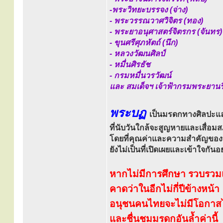
-พระวิทยะบรรจง (จ่าง)
- พระวรรณวาศวิจิตร (ทอง)
- พระยาอนุศาสตร์จิตรกร (จันทร)
- ขุนศรีศุภหัตถ์ (นึก)
- หลวงวัฒนศิลป์
- หมื่นศิรธัช
- กรมหมื่นวรวัฒน์
และ สมเด็จฯ เจ้าฟ้ากรมพระยานริ
พระบฏ
เป็นมรดกทางศิลปะแ
ที่นับวันใกล้จะสูญหายและเสื่อ
โดยที่คุณค่าและความสำคัญขอ
ยังไม่เป็นที่เปิดเผยและเข้าใจกันอย
หากไม่มีการศึกษา รวบรวมแ
คาดว่าในอีกไม่กี่ปีข้างหน้า
อนุชนคนไทยจะไม่มีโอกาสได้
และชื่นชมมรดกอันล้ำค่านี้