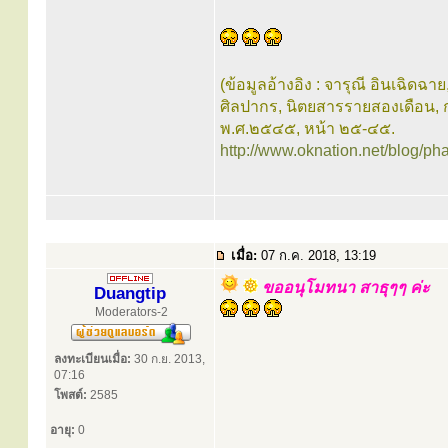
(ข้อมูลอ้างอิง : จารุณี อินเฉิดฉาย
ศิลปากร, นิตยสารรายสองเดือน, กร
พ.ศ.๒๕๔๕, หน้า ๒๕-๔๕.
http://www.oknation.net/blog/ph
เมื่อ:
07 ก.ค. 2018, 13:19
ขออนุโมทนา สาธุๆๆ ค่ะ
Duangtip
Moderators-2
ลงทะเบียนเมื่อ:
30 ก.ย. 2013,
07:16
โพสต์:
2585
อายุ:
0