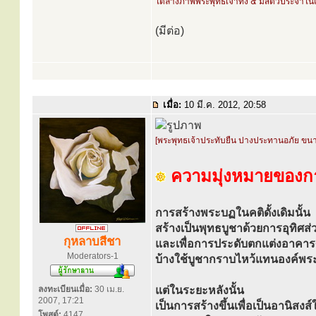
ใต้ล่างภาพพระพุทธเจ้าทั้ง ๕ มีสัตว์ประจำในแ
(มีต่อ)
เมื่อ:
10 มี.ค. 2012, 20:58
[พระพุทธเจ้าประทับยืน ปางประทานอภัย ขน
ความมุ่งหมายของกา
การสร้างพระบฏในคติดั้งเดิมนั้น
สร้างเป็นพุทธบูชาด้วยการอุทิศส่ว
กุหลาบสีชา
และเพื่อการประดับตกแต่งอาค
Moderators-1
บ้างใช้บูชากราบไหว้แทนองค์พร
ลงทะเบียนเมื่อ:
30 เม.ย.
แต่ในระยะหลังนั้น
2007, 17:21
เป็นการสร้างขึ้นเพื่อเป็นอานิสงส์ใ
โพสต์:
4147