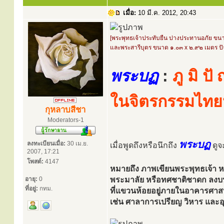
เมื่อ:
10 มี.ค. 2012, 20:43
[พระพุทธเจ้าประทับยืน ปางประทานอภัย ขน
และพระสารีบุตร ขนาด ๑.๐๓ x ๒.๙๒ เมตร ปั
พระบฏ
:
ภู มิ ป
ในจิตรกรรมไทย
กุหลาบสีชา
Moderators-1
พระบฏ
ลงทะเบียนเมื่อ:
30 เม.ย.
เมื่อพูดถึงหรือนึกถึง
ดูจะ
2007, 17:21
โพสต์:
4147
หมายถึง ภาพเขียนพระพุทธเจ้า หร
อายุ:
0
พระมาลัย หรือทศชาติชาดก ลงบ
ที่อยู่:
กทม.
ที่แขวนห้อยอยู่ภายในอาคารศา
เช่น ศาลาการเปรียญ วิหาร และอุโ