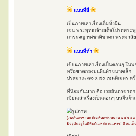
แบบที่สี่
เป็นภาพเล่าเรื่องเต็มทั้งผืน
เช่น พระพุทธเจ้าเสด็จโปรดพระ
มารผจญ ทศชาติชาดก พระมาลัย
แบบที่ห้า
เขียนภาพเล่าเรื่องเป็นตอนๆ ในพ
หรือชาดกลงบนผืนผ้าขนาดเล็ก
ประมาณ ๗๐ x ๘๐ เซนติเมตร หรื
ที่นิยมกันมาก คือ เวสสันดรชาดก 
เขียนเล่าเรื่องเป็นตอนๆ บนผืนผ้า
[เวสสันดรชาดก กัณฑ์ทศพร ขนาด ๐.๕๕ x ๐
ปัจจุบันอยู่ในพิพิธภัณฑสถานแห่งชาติ สมเด็