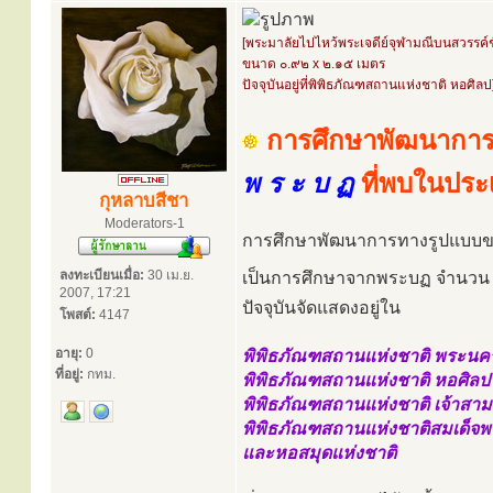
[พระมาลัยไปไหว้พระเจดีย์จุฬามณีบนสวรรค์ชั
ขนาด ๐.๙๒ x ๒.๑๕ เมตร
ปัจจุบันอยู่ที่พิพิธภัณฑสถานแห่งชาติ หอศิลป
การศึกษาพัฒนาการ
พ ร ะ บ ฏ
ที่พบในปร
กุหลาบสีชา
Moderators-1
การศึกษาพัฒนาการทางรูปแบบขอ
ลงทะเบียนเมื่อ:
30 เม.ย.
เป็นการศึกษาจากพระบฏ จำนว
2007, 17:21
ปัจจุบันจัดแสดงอยู่ใน
โพสต์:
4147
อายุ:
0
พิพิธภัณฑสถานแห่งชาติ พระนค
ที่อยู่:
กทม.
พิพิธภัณฑสถานแห่งชาติ หอศิลป
พิพิธภัณฑสถานแห่งชาติ เจ้าสา
พิพิธภัณฑสถานแห่งชาติสมเด็จพร
และหอสมุดแห่งชาติ