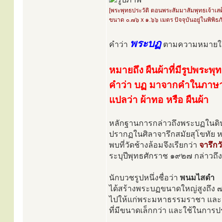
[พระพุทธประวัติ ตอนพระสัมมาสัมพุทธเจ้าเ
ขนาด ๐.๗๖ x ๑.๖๖ เมตร ปัจจุบันอยู่ในพิพิ
พระบฏ
คำว่า
ตามความหมายใน
หมายถึง ผืนผ้าที่มีรูปพระพุ
คำว่า บฏ มาจากคำในภาษาบา
แปลว่า ผ้าทอ หรือ ผืนผ้า
หลักฐานการกล่าวถึงพระบฏในดินแ
ปรากฏในศิลาจารึกสมัยสุโขทัย หล
พบที่วัดช้างล้อมจึงเรียกว่า
จารึกว
ระบุปีพุทธศักราช ๑๙๒๗ กล่าวถึง
นักบวชรูปหนึ่งชื่อว่า
พนมไสดำ
ได้สร้างพระบฏขนาดใหญ่สูงถึง ๗ 
ไปให้แก่พระมหาธรรมราชา และนอ
ที่มีขนาดเล็กกว่า และใช้ในกา