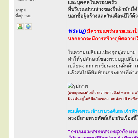
และบุคคลในครอบครัว
ที่บริเวณส่วนล่างของผืนผ้ามักมีค
อายุ:
0
บอกชื่อผู้สร้างและวันเดือนปีไว้ด้
ที่อยู่:
กทม.
พระบฏ
มีความแพร่หลายและเป็น
นอกจากจะมีการสร้างอุทิศถวายให้
ในความเปลี่ยนแปลงจุดมุ่งหมาย
ทำให้รูปลักษณ์ของพระบฏเปลี่ยนไปด
เปลี่ยนจากการเขียนลงบนผืนผ้า 
แล้วส่งไปตีพิมพ์บนกระดาษที่ต่า
[พระพุทธองค์เสด็จลงจากดาวดึงส์ ขนาด ๑.๐
ปัจจุบันอยู่ในพิพิธภัณฑสถานแห่งชาติ หอศิล
สมเด็จพระเจ้าบรมวงศ์เธอ เจ้าฟ้
ทรงมีลายพระหัตถ์เกี่ยวกับเรื่องนี้ไ
“กรมหลวงสรรพสาตรศุภกิจ ทรง