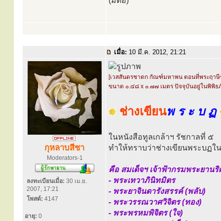
(มีต่อ)
เมื่อ:
10 มี.ค. 2012, 21:21
[เวสสันดรชาดก กัณฑ์มหาพน ตอนที่พระฤาษีช
ขนาด ๐.๔๘ x ๐.๗๗ เมตร ปัจจุบันอยู่ในพิพิ
ช่างเขียน
พ ร ะ บ ฏ
ในหนังสือทูลเกล้าฯ รัชกาลที่ ๕
กุหลาบสีชา
ทำให้ทราบว่าช่างเขียนพระบฏในสม
Moderators-1
คือ สมเด็จฯ เจ้าฟ้ากรมพระยานริศ
- พระเทวาภินิทมิตร
ลงทะเบียนเมื่อ:
30 เม.ย.
2007, 17:21
- พระยาจินดารังสรรค์ (พลับ)
โพสต์:
4147
- พระวรรณวาศวิจิตร (ทอง)
- พระพรหมพิจิตร (ใจ)
อายุ:
0