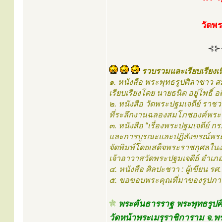
วัดพ
⊰⊱
รวบรวมและเรียบเรียงเน
๑. หนังสือ พระพุทธรูปศิลาขาว ส
เรียบเรียงโดย นายธนิต อยู่โพธิ์
๒. หนังสือ วัดพระปฐมเจดีย์ ราช
ที่ระลึกงานฉลองสมโภชองค์พระป
๓. หนังสือ “เรื่องพระปฐมเจดีย์
และการบูรณะและปฏิสังขรณ์พระป
จัดพิมพ์โดยเสด็จพระราชกุศลในง
เจ้าอาวาสวัดพระปฐมเจดีย์ อำเภอ
๔. หนังสือ ศิลปะชวา : ผู้เขียน รศ
๕. ขอขอบพระคุณที่มาของรูปภา
พระคันธารราฐ พระพุทธรูปศ
วัดหน้าพระเมรุราชิการาม จ.พ