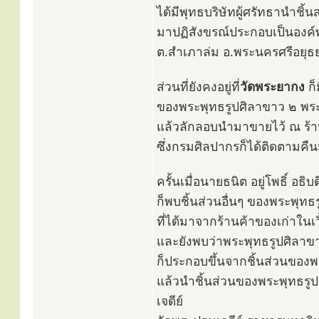
ได้มีพุทธบริษัทผู้ศรัทธานำชิ้
มาปฏิสังขรณ์ประกอบเป็นองค์พ
ต.สำเภาล่ม อ.พระนครศรีอยุธยา
ส่วนที่ยังคงอยู่ที่
วัดพระยากง
ก็
ของพระพุทธรูปศิลาขาว ๒ พระ
แล้วลักลอบนำมาขายไว้ ณ ร้าน
ซึ่งกรมศิลปากรก็ได้ติดตามคื
ครั้นเมื่อนายธนิต อยู่โพธิ์ อ
ก็พบชิ้นส่วนอื่นๆ ของพระพุท
ที่ได้มาจากร้านค้าของเก่าใน
และยังพบว่าพระพุทธรูปศิลาขา
ก็ประกอบขึ้นจากชิ้นส่วนของ
แล้วนำชิ้นส่วนของพระพุทธรูป
เจดีย์