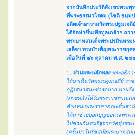
จากบันทึกประวัติสังเขปพระพ
ที่พระธรรมวโรดม (โชติ ธมฺมป
อดีตเจ้าอาวาสวัดพระปฐมเจดี
ได้จัดทำขึ้นเพื่อทูลเกล้าฯ ถว
พระบาทสมเด็จพระปรมินทรมหา
เสด็จฯ ทรงบำเพ็ญพระราชกุศล
เมื่อวันที่ ๒๖ ตุลาคม พ.ศ. ๒
“...
ท่านพระปลัดทอง
พระอธิการ
ได้มาเห็นวัดพระปฐมเจดีย์ ราช
กุฏิเสนาสนะชำรุดมาก ท่านจึง
(ภายหลังได้รับพระราชทานสมณ
ตำแหน่งพระราชาคณะชั้นสามัญ 
ได้มาช่วยบอกบุญขอแรงพระเณ
ไปช่วยกันขนอิฐจากวัดทุ่งพระเมร
(ครั้นมาในรัชสมัยพระบาทสมเด็จ