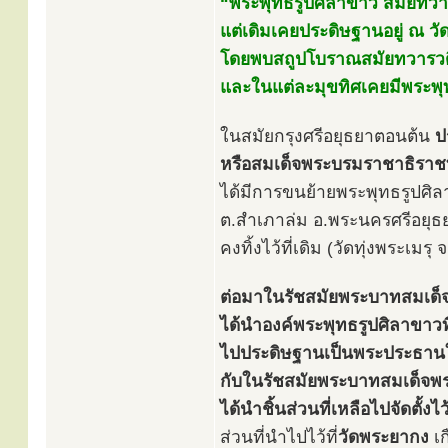
“พระพุทธรูปศิลาขาว สมัยทวาร
แต่เดิมเคยประดิษฐานอยู่ ณ วั
โดยพบสถูปโบราณสมัยทวารวดีอ
และในแต่ละมุขทิศเคยมีพระพุท
ในสมัยกรุงศรีอยุธยาตอนต้น
ป
หรือสมเด็จพระบรมราชาธิราชท
ได้มีการขนย้ายพระพุทธรูปศิ
ต.สำเภาล่ม อ.พระนครศรีอยุธ
คงทิ้งไว้ที่เดิม (วัดทุ่งพระเม
ต่อมาในรัชสมัยพระบาทสมเด็จพร
ได้นำองค์พระพุทธรูปศิลาขาวที่ค
ไปประดิษฐานเป็นพระประธานใ
กับในรัชสมัยพระบาทสมเด็จพระจ
ได้นำชิ้นส่วนที่เหลือไปจัดตั้
ส่วนที่นำไปไว้ที่
วัดพระยากง
เก