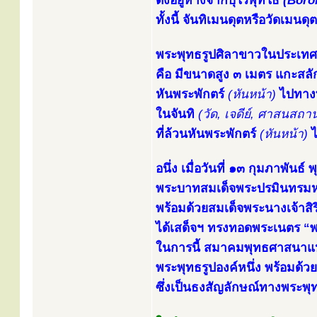
ตั้งอยู่ห่างจากบุโรพุทโธ
(Boro
ทั้งนี้ จันทิเมนดุตหรือวัดเ
พระพุทธรูปศิลาขาวในประเทศอิ
คือ มีขนาดสูง ๓ เมตร แกะสลั
หันพระพักตร์
(หันหน้า)
ไปทางท
ในจันทิ
(วัด, เจดีย์, ศาสนสถาน
ที่ล้วนหันพระพักตร์
(หันหน้า)
ไ
อนึ่ง เมื่อวันที่ ๑๓ กุมภาพันธ
พระบาทสมเด็จพระปรมินทรมหา
พร้อมด้วยสมเด็จพระนางเจ้าสิร
ได้เสด็จฯ ทรงทอดพระเนตร “พ
ในการนี้ สมาคมพุทธศาสนาแห่
พระพุทธรูปองค์หนึ่ง พร้อมด้ว
ซึ่งเป็นธงสัญลักษณ์ทางพระพุ