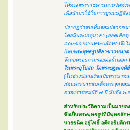
ได้ทรงพระราชทานนามวัดทุ่งพระ
เพื่อนำมาใช้ในการบูรณปฏิสัง
ปรากฏว่าพบเห็นจอมปลวกขนาดใ
โดยมีพระเกตุมาลา (ยอดเศียร
คณะของท่านพระปลัดทองจึงได
ก็พบ
พระพุทธรูปศิลาขาวขนาด
จึงถอดรอยตามรอยต่อนั้นออก
ในพระอุโบสถ วัดพระปฐมเจดีย
(ในช่วงปลายรัชสมัยพระบาทสมเด
ก่อนพระบาทสมเด็จพระจุลจอมเกล้
ครองราชสมบัติ ๗ ปี นับถึง พ.ศ. 
สำหรับประวัติความเป็นมาของพ
ซึ่งเป็นพระพุทธรูปที่มีพุทธล
นายธนิต อยู่โพธิ์ อดีตอธิบดีก