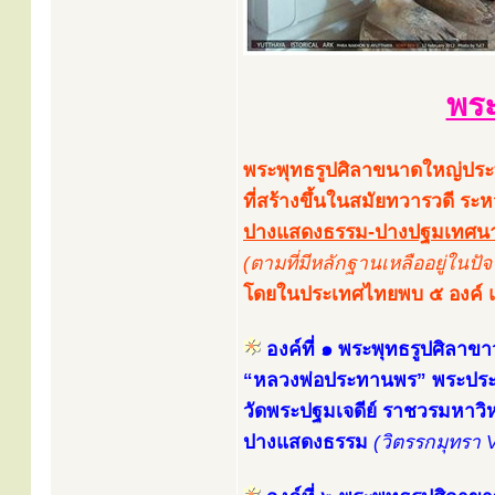
พระ
พระพุทธรูปศิลาขนาดใหญ่ประท
ที่สร้างขึ้นในสมัยทวารวดี ร
ปางแสดงธรรม-ปางปฐมเทศนา ป
(ตามที่มีหลักฐานเหลืออยู่ในปัจจ
โดยในประเทศไทยพบ ๕ องค์ แล
องค์ที่ ๑ พระพุทธรูปศิลาขา
“หลวงพ่อประทานพร” พระปร
วัดพระปฐมเจดีย์ ราชวรมหาว
ปางแสดงธรรม
(วิตรรกมุทรา 