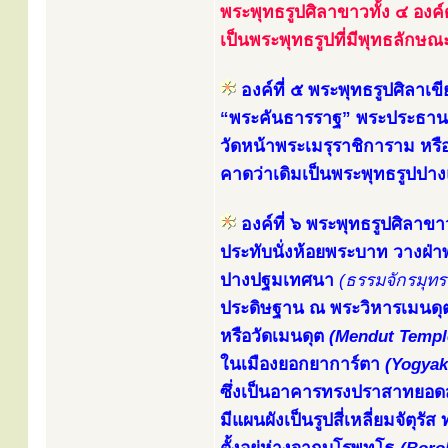
พระพุทธรูปศิลาขาวทั้ง ๔ องค์
เป็นพระพุทธรูปที่มีพุทธลักษ
องค์ที่ ๕ พระพุทธรูปศิลาเขี
“พระคันธารราฐ” พระประธานใ
วัดหน้าพระเมรุราชิการาม หรื
คาดว่าเดิมเป็นพระพุทธรูปป
องค์ที่ ๖ พระพุทธรูปศิลาขา
ประทับนั่งห้อยพระบาท วางฝ
ปางปฐมเทศนา
(ธรรมจักรมุท
ประดิษฐาน ณ พระวิหารเมนดุต
หรือวัดเมนดุต
(Mendut Templ
ในเมืองยอกยาการ์ตา
(Yogyak
ซึ่งเป็นอาคารทรงปราสาทยอดสถ
มีแผนผังเป็นรูปสี่เหลี่ยมจัตุ