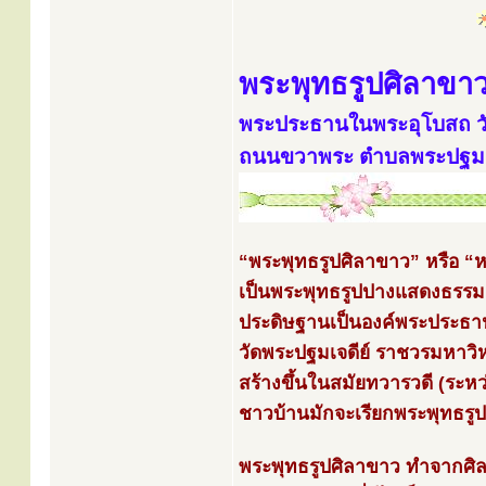
พระพุทธรูปศิลาขา
พระประธานในพระอุโบสถ วั
ถนนขวาพระ ตำบลพระปฐมเจด
“พระพุทธรูปศิลาขาว” หรือ 
เป็นพระพุทธรูปปางแสดงธรรม
ประดิษฐานเป็นองค์พระประธ
วัดพระปฐมเจดีย์ ราชวรมหาวิห
สร้างขึ้นในสมัยทวารวดี (ระห
ชาวบ้านมักจะเรียกพระพุทธรูป
พระพุทธรูปศิลาขาว ทำจากศิล