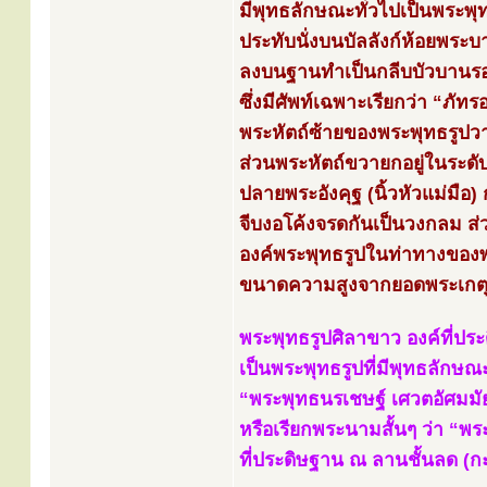
มีพุทธลักษณะทั่วไปเป็นพระพุ
ประทับนั่งบนบัลลังก์ห้อยพระ
ลงบนฐานทำเป็นกลีบบัวบานรอ
ซึ่งมีศัพท์เฉพาะเรียกว่า “ภัท
พระหัตถ์ซ้ายของพระพุทธรูปวา
ส่วนพระหัตถ์ขวายกอยู่ในระดั
ปลายพระอังคุฐ (นิ้วหัวแม่มือ) กั
จีบงอโค้งจรดกันเป็นวงกลม ส
องค์พระพุทธรูปในท่าทางของพ
ขนาดความสูงจากยอดพระเกตุถ
พระพุทธรูปศิลาขาว องค์ที่ป
เป็นพระพุทธรูปที่มีพุทธลักษ
“พระพุทธนรเชษฐ์ เศวตอัศมมัย
หรือเรียกพระนามสั้นๆ ว่า “พ
ที่ประดิษฐาน ณ ลานชั้นลด (ก