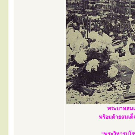
พระบาทสมเด
พร้อมด้วยสมเด็จ
“พระวิหารบุโร