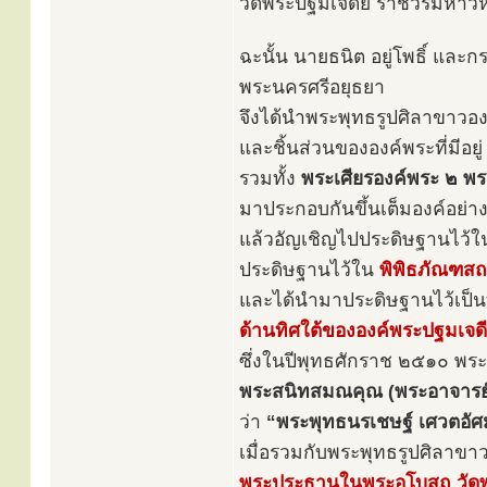
วัดพระปฐมเจดีย์ ราชวรมหาวิ
ฉะนั้น นายธนิต อยู่โพธิ์ และ
พระนครศรีอยุธยา
จึงได้นำพระพุทธรูปศิลาขาวองค์ท
และชิ้นส่วนขององค์พระที่มีอยู
รวมทั้ง
พระเศียรองค์พระ ๒ พร
มาประกอบกันขึ้นเต็มองค์อย่า
แล้วอัญเชิญไปประดิษฐานไว้
ประดิษฐานไว้ใน
พิพิธภัณฑสถ
และได้นำมาประดิษฐานไว้เป็น
ด้านทิศใต้ขององค์พระปฐมเจดี
ซึ่งในปีพุทธศักราช ๒๕๑๐ พระ
พระสนิทสมณคุณ (พระอาจารย์
ว่า
“พระพุทธนรเชษฐ์ เศวตอัศม
เมื่อรวมกับพระพุทธรูปศิลาขาว
พระประธานในพระอุโบสถ วัดพ