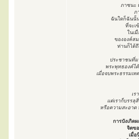
ภาชนะ ถ
ภา
ฉันใดก็ฉันน
ที่จะเ
ในเมื
ขององค์สมเ
ท่านก็ได้ถ
ประชาชนที่มา
พระพุทธองค์ได้ท
เมื่อจบพระธรรมเท
เรา
แต่เราก็บรรลุ
หรือความสะอาด หรื
การบังเกิดผล
จิตขอ
เมื่อ