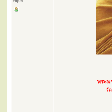
อายุ:
39
พระพร
วั