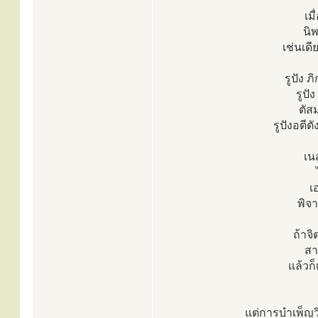
เม
นิ
เช่นเด
รูปัง 
รูปัง
ตัสม
รูปังอตีต
เน
เ
พิจ
ถ้าจ
สา
แล้วก
แต่การบำเพ็ญวิ