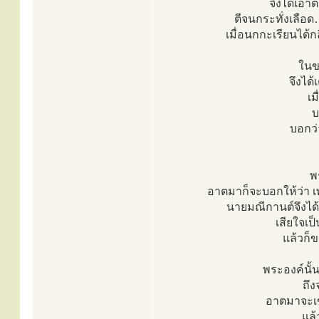
จึงได้เอา
ตีจนกระทั่งเลือ
เมื่อนกกะเรียนได้กล
ในข
จึงได
เม
บ
บอกว่
พ
อาตมาก็จะบอกให้ว่า เพ
นายมณีกานต์จึงได้
เสียใจเป
แล้วก็ข
พระองค์นั้
ถึง
อาตมาจะเข้
แล้