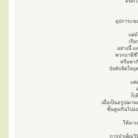
มันก็
อุปการะของ
แต่ถ
เรีย
อย่างนี้ แ
พวกฤาษีชี
หรือพาก
บังคับจิตใจบุ
แต่
ก็เ
เมื่อเป็นอรูปฌานแ
ขั้นสูงเกินไปอ
ให้มาเ
การบำเพ็ญวิ