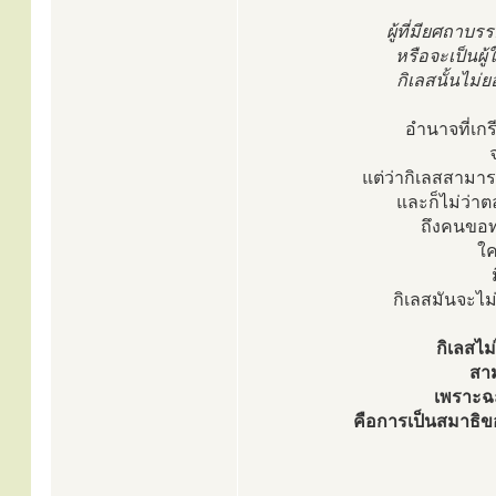
ผู้ที่มียศถาบ
หรือจะเป็นผู
กิเลสนั้นไม่ย
อำนาจที่เกร
จ
แต่ว่ากิเลสสามารถท
และก็ไม่ว่า
ถึงคนขอท
ใค
กิเลสมันจะไม่ย
กิเลสไม
สาม
เพราะฉะน
คือการเป็นสมาธิของ