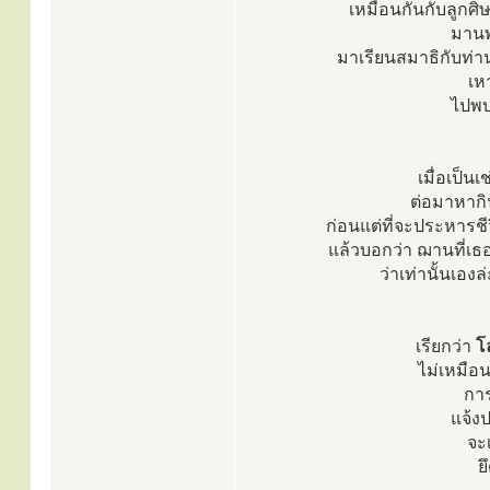
เหมือนกันกับลูกศ
มานพ
มาเรียนสมาธิกับท่
เห
ไปพบ
เมื่อเป็น
ต่อมาหากิน
ก่อนแต่ที่จะประหารชี
แล้วบอกว่า ฌานที่เธอ
ว่าเท่านั้นเอง
เรียกว่า
โ
ไม่เหมือ
การ
แจ้งป
จะเ
ย