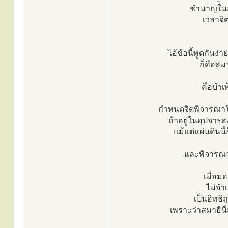
ชำนาญในก
เวลาจิตท
ไอ้ข้อนี้พูดกันง่
ก็คือสม
คือบำเ
กำหนดจิตพิจารณาให
ถ้าอยู่ในอุปจาร
แม้แต่แผ่นดินนี
และพิจารณา
เมื่อม
ไม่จำเ
เป็นอิทธิฤ
เพราะว่าสมาธินี่