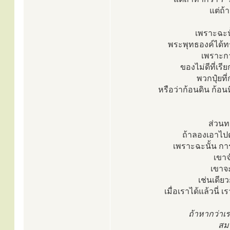
แต่ถ้
เพราะฉะน
พระพุทธองค์ได้ทรง
เพราะกา
ของไม่ดีที่เรี
พวกปุ๋ยท
หรือว่าก้อนดิน ก้อ
ส่วนทอ
ถ้าลองเอาไปต
เพราะฉะนั้น กา
เขาจ
เขาจ
เช่นเดีย
เมื่อเราได้แล้วนี่
ถ้าหากว่าเ
สมา