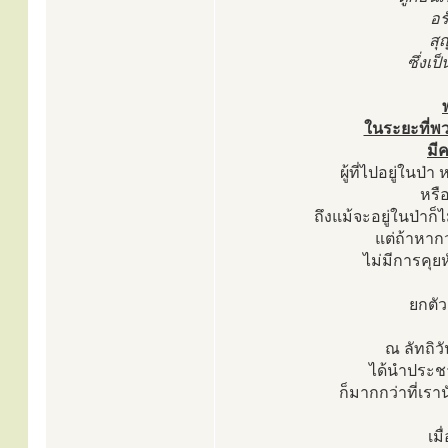
อร
สุ
ซึ่งเ
ในระยะที่พว
มีค
ผู้ที่ไปอยู่ในป่
หรื
ถึงแม้จะอยู่ในป่าก็
แต่ถ้าหากว
ไม่มีการคุยห
ยกตัว
ณ ลัทถิว
ได้นำประช
ก็มากกว่าที่เราน
เม