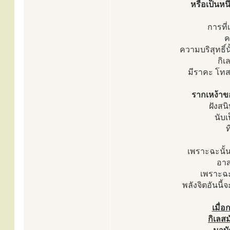
หรือเป็นหนึ
การที่
ค
ความบริสุทธิ์
กิ
มีราคะ โทส
รากเหง้าของ
ฝังสน
นับเ
ท
เพราะฉะนั้น
อาส
เพราะฉะน
พลังจิตอันนี้
เมื่อ
กิเลส