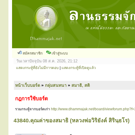
สมัครสมาชิก
เข้าสู่ระบบ
วันเวลาปัจจุบัน 08 ส.ค. 2026, 21:12
แสดงกระทู้ที่ยังไม่มีการตอบ
|
แสดงกระทู้ที่เปิดดูแล้ว
หน้าเว็บบอร์ด
»
กลุ่มสนทนา
»
สมาธิ, สติ
กฎการใช้บอร์ด
รวมกระทู้จากบอร์ดเก่า
http://www.dhammajak.net/board/viewforum.php?f=
43840.คุณค่าของสมาธิ (หลวงพ่อวิริยังค์ สิรินฺธโร)