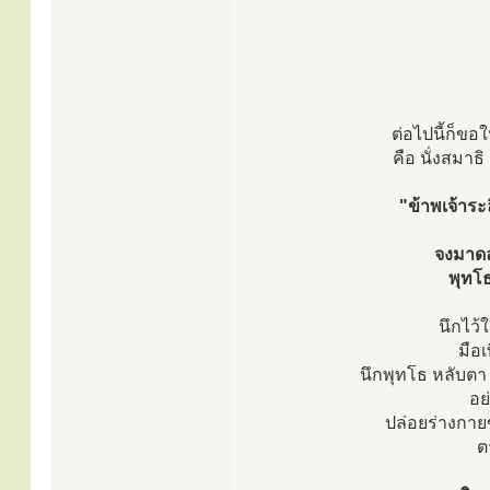
ต่อไปนี้ก็ขอ
คือ นั่งสมาธ
"ข้าพเจ้าร
จงมาดล
พุทโธ
นึกไว้
มือเ
นึกพุทโธ หลับตา 
อย
ปล่อยร่างกาย
ต