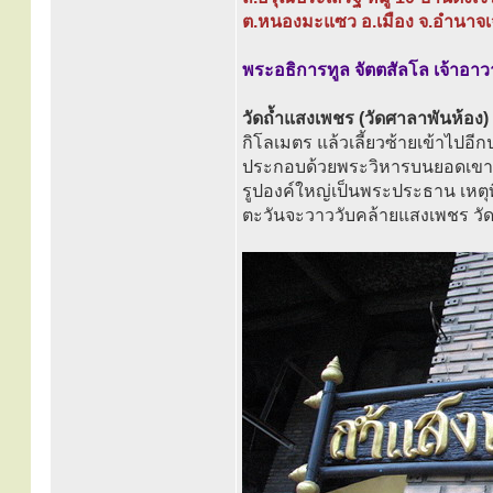
ต.หนองมะแซว อ.เมือง จ.อำนาจเ
พระอธิการทูล จัตตสัลโล เจ้าอา
วัดถ้ำแสงเพชร (วัดศาลาพันห้อง)
กิโลเมตร แล้วเลี้ยวซ้ายเข้าไปอ
ประกอบด้วยพระวิหารบนยอดเขาส
รูปองค์ใหญ่เป็นพระประธาน เหตุที
ตะวันจะวาววับคล้ายแสงเพชร วัด