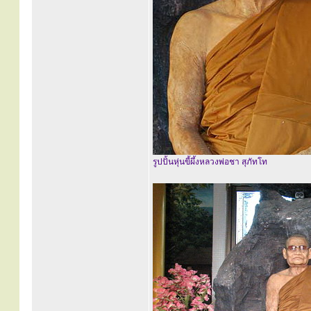
รูปปั้นหุ่นขี้ผึ้งหลวงพ่อชา สุภัทโท