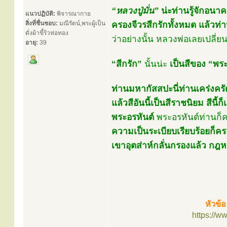
“หลวงปู่มั่น”
น่ะท่านรู้จักอนา
แนวปฏิบัติ:
พิจารณากาย
สิ่งที่ชื่นชอบ:
มณีรัตน์,พระผู้เป็น
ครองจีวรสีกรักทั้งหมด แล้วท่าน
ดั่งผ้าขี้ร้วห่อทอง
ว่าอย่างนั้น หลวงพ่อเลยเปลี่
อายุ:
39
“สีกรัก”
นั้นน่ะ
เป็นสีของ “พ
ท่านมหากัสสปะนี่ท่านเคร่งครั
แล้วสีอันนี้เป็นสีราชนิยม สีนี
พระอรหันต์
พระอรหันต์ท่านก็ค
ความเป็นระเบียบเรียบร้อยก็คร
เขาอุตส่าห์กลั่นกรองแล้ว กฎห
หัวข้
https://