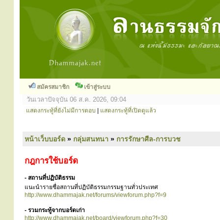
สมัครสมาชิก
เข้าสู่ระบบ
วันเวลาปัจจุบัน 06 ส.ค. 2026, 09:04
แสดงกระทู้ที่ยังไม่มีการตอบ
|
แสดงกระทู้ที่เปิดดูแล้ว
หน้าเว็บบอร์ด
»
กลุ่มสนทนา
»
การรักษาศีล-การบวช
กฎการใช้บอร์ด
- สถานที่ปฏิบัติธรรม
แนะนำรายชื่อสถานที่ปฏิบัติธรรมกรรมฐานทั่วประเทศ
http://www.dhammajak.net/forums/viewforum.php?f=9
- รวมกระทู้จากบอร์ดเก่า
http://www.dhammajak.net/board/viewforum.php?f=30