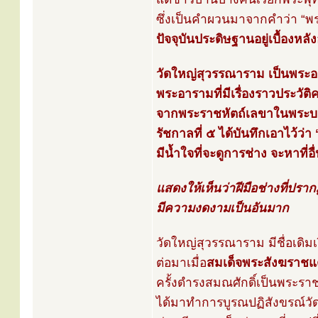
ซึ่งเป็นคำผวนมาจากคำว่า “พระ
ปัจจุบันประดิษฐานอยู่เบื้อง
วัดใหญ่สุวรรณาราม เป็นพระอ
พระอารามที่มีเรื่องราวประว
จากพระราชหัตถ์เลขาในพระบาท
รัชกาลที่ ๕ ได้บันทึกเอาไว้ว่า
มีน้ำใจที่จะดูการช่าง จะหาที่อื่
แสดงให้เห็นว่าฝีมือช่างที่ปรากฏ
มีความงดงามเป็นอันมาก
วัดใหญ่สุวรรณาราม มีชื่อเดิมเ
ต่อมาเมื่อ
สมเด็จพระสังฆราชแ
ครั้งดำรงสมณศักดิ์เป็นพระรา
ได้มาทำการบูรณปฏิสังขรณ์วั