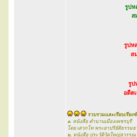
รูปห
สม
รูปห
สม
รูป
อดีตเ
รวบรวมและเรียบเรียงข้
๑. หนังสือ ตำนานเมืองเพชรบุรี
โดย เสวกโท พระยาปริยัติธรรมธ
๒. หนังสือ ประวัติวัดใหญ่สุวรรณ