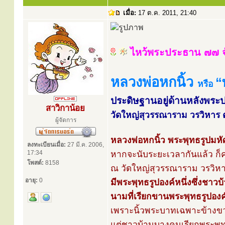
เมื่อ:
17 ต.ค. 2011, 21:40
ไหว้พระประธาน ๗๗ จ
หลวงพ่อหกนิ้ว
“
หรือ
ประดิษฐานอยู่ด้านหลังพร
สาวิกาน้อย
วัดใหญ่สุวรรณาราม วรวิหาร ต.
ผู้จัดการ
หลวงพ่อหกนิ้ว พระพุทธรูปมหั
ลงทะเบียนเมื่อ:
27 มี.ค. 2006,
17:34
หากจะนับระยะเวลากันแล้ว ก็คง
โพสต์:
8158
ณ วัดใหญ่สุวรรณาราม วรวิหาร 
อายุ:
0
มีพระพุทธรูปองค์หนึ่งซึ่งชาวบ้
นามที่เรียกขานพระพุทธรูปองค์
เพราะนิ้วพระบาทเฉพาะข้างขวา
แต่ชาวบ้านบางคนเรียกพระพุทธ