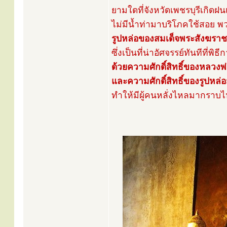
ยามใดที่จังหวัดเพชรบุรีเกิด
ไม่มีน้ำท่ามาบริโภคใช้สอย 
รูปหล่อของสมเด็จพระสังฆรา
ซึ่งเป็นที่น่าอัศจรรย์ทันทีที่
ด้วยความศักดิ์สิทธิ์ของหลวงพ
และความศักดิ์สิทธิ์ของรูปหล
ทำให้มีผู้คนหลั่งไหลมากราบไห