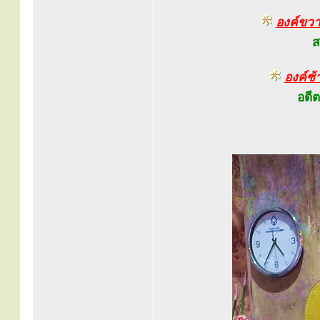
องค์ขว
ส
องค์ซ้
อดี