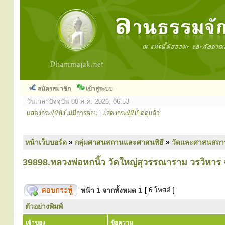
สมัครสมาชิก
เข้าสู่ระบบ
วันเวลาปัจจุบัน 08 ส.ค. 2026, 06:53
แสดงกระทู้ที่ยังไม่มีการตอบ
|
แสดงกระทู้ที่เปิดดูแล้ว
หน้าเว็บบอร์ด
»
กลุ่มศาสนสถานและศาสนพิธี
»
วัดและศาสนสถา
39898.หลวงพ่อหกนิ้ว วัดใหญ่สุวรรณาราม วรวิหาร จ
หน้า
1
จากทั้งหมด
1
[ 6 โพสต์ ]
ตัวอย่างพิมพ์
เจ้าของ
ข้อความ