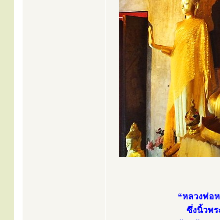
“หลวงพ่อหก
ซึ่งนิ้ว