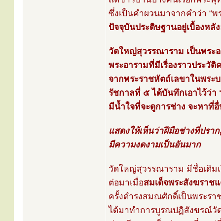
ซึ่งเป็นคำผวนมาจากคำว่า “พระ
ปัจจุบันประดิษฐานอยู่เบื้อง
วัดใหญ่สุวรรณาราม เป็นพระอ
พระอารามที่มีเรื่องราวประว
จากพระราชหัตถ์เลขาในพระบาท
รัชกาลที่ ๕ ได้บันทึกเอาไว้ว่า
มีน้ำใจที่จะดูการช่าง จะหาที่อื่
แสดงให้เห็นว่าฝีมือช่างที่ปรากฏ
มีความงดงามเป็นอันมาก
วัดใหญ่สุวรรณาราม มีชื่อเดิมเ
ต่อมาเมื่อ
สมเด็จพระสังฆราชแ
ครั้งดำรงสมณศักดิ์เป็นพระรา
ได้มาทำการบูรณปฏิสังขรณ์วั