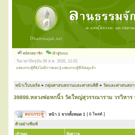
สมัครสมาชิก
เข้าสู่ระบบ
วันเวลาปัจจุบัน 08 ส.ค. 2026, 12:02
แสดงกระทู้ที่ยังไม่มีการตอบ
|
แสดงกระทู้ที่เปิดดูแล้ว
หน้าเว็บบอร์ด
»
กลุ่มศาสนสถานและศาสนพิธี
»
วัดและศาสนสถา
39898.หลวงพ่อหกนิ้ว วัดใหญ่สุวรรณาราม วรวิหาร จ
หน้า
1
จากทั้งหมด
1
[ 6 โพสต์ ]
ตัวอย่างพิมพ์
เจ้าของ
ข้อความ