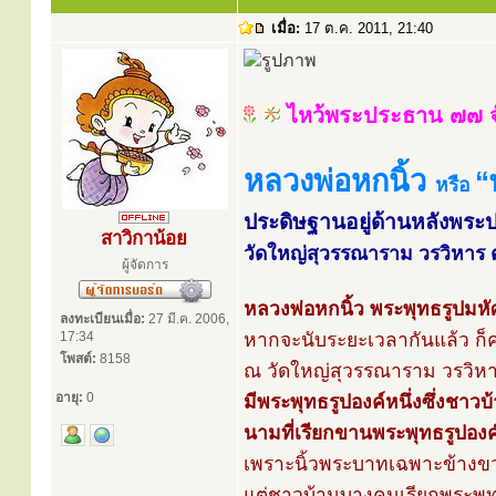
เมื่อ:
17 ต.ค. 2011, 21:40
ไหว้พระประธาน ๗๗ จ
หลวงพ่อหกนิ้ว
“
หรือ
ประดิษฐานอยู่ด้านหลังพร
สาวิกาน้อย
วัดใหญ่สุวรรณาราม วรวิหาร ต.
ผู้จัดการ
หลวงพ่อหกนิ้ว พระพุทธรูปมหั
ลงทะเบียนเมื่อ:
27 มี.ค. 2006,
17:34
หากจะนับระยะเวลากันแล้ว ก็คง
โพสต์:
8158
ณ วัดใหญ่สุวรรณาราม วรวิหาร 
อายุ:
0
มีพระพุทธรูปองค์หนึ่งซึ่งชาวบ้
นามที่เรียกขานพระพุทธรูปองค์
เพราะนิ้วพระบาทเฉพาะข้างขวา
แต่ชาวบ้านบางคนเรียกพระพุทธ