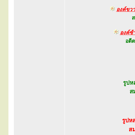
องค์ขว
ส
องค์ซ้
อดี
รูปห
สม
รูปห
สม