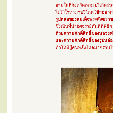
ยามใดที่จังหวัดเพชรบุรีเกิด
ไม่มีน้ำท่ามาบริโภคใช้สอย 
รูปหล่อของสมเด็จพระสังฆรา
ซึ่งเป็นที่น่าอัศจรรย์ทันทีที่
ด้วยความศักดิ์สิทธิ์ของหลวงพ
และความศักดิ์สิทธิ์ของรูปหล
ทำให้มีผู้คนหลั่งไหลมากราบไห