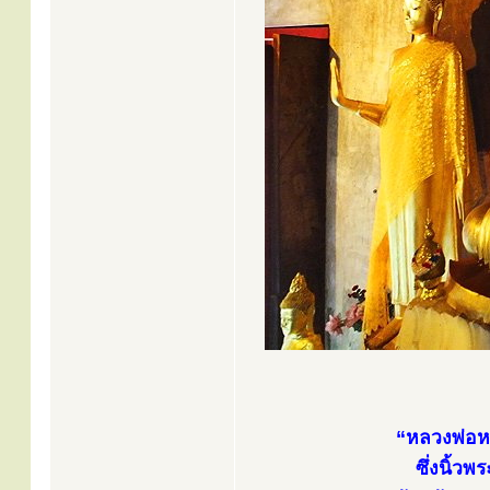
“หลวงพ่อหก
ซึ่งนิ้ว