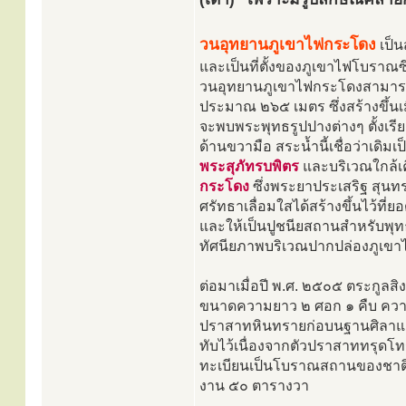
วนอุทยานภูเขาไฟกระโดง
เป็น
และเป็นที่ตั้งของภูเขาไฟโบราณซ
วนอุทยานภูเขาไฟกระโดงสามารถท
ประมาณ ๒๖๕ เมตร ซึ่งสร้างขึ้นเ
จะพบพระพุทธรูปปางต่างๆ ตั้งเรี
ด้านขวามือ สระน้ำนี้เชื่อว่าเด
พระสุภัทรบพิตร
และบริเวณใกล้เคี
กระโดง
ซึ่งพระยาประเสริฐ สุนทรา
ศรัทธาเลื่อมใสได้สร้างขึ้นไว้ที
และให้เป็นปูชนียสถานสำหรับพุทธศ
ทัศนียภาพบริเวณปากปล่องภูเขาไ
ต่อมาเมื่อปี พ.ศ. ๒๕๐๕ ตระกูลสิ
ขนาดความยาว ๒ ศอก ๑ คืบ ความก
ปราสาทหินทรายก่อบนฐานศิลาแลง
ทับไว้เนื่องจากตัวปราสาททรุดโทรมปร
ทะเบียนเป็นโบราณสถานของชาติ เ
งาน ๕๐ ตารางวา