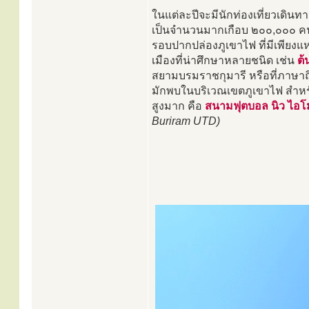
ในแต่ละปีจะมีนักท่องเที่ยวเดิ
เป็นจำนวนมากเกือบ ๒๐๐,๐๐๐ คน
รอบปากปล่องภูเขาไฟ ที่มีเพียงแ
เมืองที่น่าศึกษาหลายชนิด เช่น
ต้
สยามบรมราชกุมารี หรือที่ภาษาถ
มักพบในบริเวณเขตภูเขาไฟ สำหรับ
สูงมาก คือ
สนามฟุตบอล นิว ไอโม
Buriram UTD)