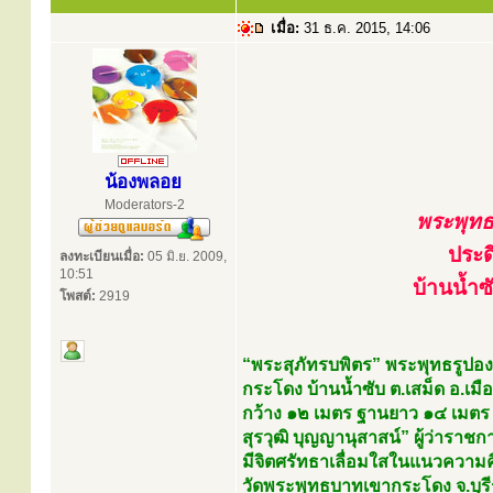
เมื่อ:
31 ธ.ค. 2015, 14:06
น้องพลอย
Moderators-2
พระพุทธร
ประด
ลงทะเบียนเมื่อ:
05 มิ.ย. 2009,
10:51
บ้านน้ำซ
โพสต์:
2919
“พระสุภัทรบพิตร” พระพุทธรูปองค
กระโดง บ้านน้ำซับ ต.เสม็ด อ.เมื
กว้าง ๑๒ เมตร ฐานยาว ๑๔ เมตร ห
สุรวุฒิ บุญญานุสาสน์” ผู้ว่าราช
มีจิตศรัทธาเลื่อมใสในแนวควา
วัดพระพุทธบาทเขากระโดง จ.บุรีรั