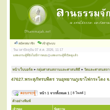
สมัครสมาชิก
เข้าสู่ระบบ
วันเวลาปัจจุบัน 07 ส.ค. 2026, 11:17
แสดงกระทู้ที่ยังไม่มีการตอบ
|
แสดงกระทู้ที่เปิดดูแล้ว
หน้าเว็บบอร์ด
»
กลุ่มศาสนสถานและศาสนพิธี
»
วัดและศาสนสถา
47627.พระสุภัทรบพิตร วนอุทยานภูเขาไฟกระโดง จ.บุ
หน้า
1
จากทั้งหมด
1
[ 8 โพสต์ ]
ตัวอย่างพิมพ์
เจ้าของ
ข้อความ