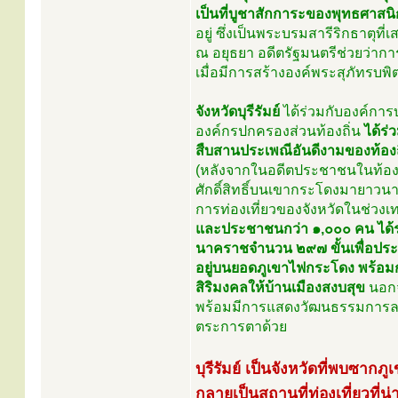
เป็นที่บูชาสักการะของพุทธศาสนิ
อยู่ ซึ่งเป็นพระบรมสารีริกธาตุ
ณ อยุธยา อดีตรัฐมนตรีช่วยว่า
เมื่อมีการสร้างองค์พระสุภัทรบพิต
จังหวัดบุรีรัมย์
ได้ร่วมกับองค์การบ
องค์กรปกครองส่วนท้องถิ่น
ได้ร่
สืบสานประเพณีอันดีงามของท้องถิ
(หลังจากในอดีตประชาชนในท้องถ
ศักดิ์สิทธิ์บนเขากระโดงมายาวน
การท่องเที่ยวของจังหวัดในช่ว
และประชาชนกว่า ๑,๐๐๐ คน ได้ร่
นาคราชจำนวน ๒๙๗ ขั้นเพื่อประกอบ
อยู่บนยอดภูเขาไฟกระโดง พร้อมกั
สิริมงคลให้บ้านเมืองสงบสุข
นอกจ
พร้อมมีการแสดงวัฒนธรรมการละเล่น
ตระการตาด้วย
บุรีรัมย์ เป็นจังหวัดที่พบซากภ
กลายเป็นสถานที่ท่องเที่ยวที่น