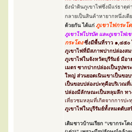
ยังนำดินภูเขาไฟซึ่งมีแร่ธาตุ
กลายเป็นสินค้าหายากหนึ่งเด
ภูเขาไฟกระโด
ด้วยกัน ได้แก่
ภูเขาไฟไปรบัด และภูเขาไฟเ
กระโดง
ซึ่งมีพื้นที่ราว ๑,๔๕๐
ภูเขาไฟที่มีสภาพปากปล่องสมบ
ภูเขาไฟในจังหวัดบุรีรัมย์ ม
เมตร ซากปากปล่องเป็นรูปพระจั
ใหญ่ ส่วนยอดเนินเขาเป็นขอบป
เป็นขอบปล่องปะทุคือบริเวณที่
ปล่องมีลักษณะเป็นหลุมลึก ทาง
เที่ยวชมหลุมที่เกิดจากการปะท
ภูเขาไฟในบุรีรัมย์ทั้งหมดดับ
เดิมชาวบ้านเรียก “เขากระโด
(เต่า)” เพราะมีรูปลักษณ์คล้าย