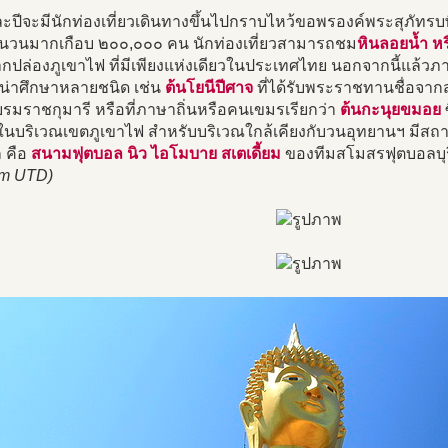
ละปีจะมีนักท่องเที่ยวเดินทางขึ้นไปกราบไหว้ขอพรองค์พระสุภัท
ำนวนมากเกือบ ๒๐๐,๐๐๐ คน นักท่องเที่ยวสามารถชม
หินลอยน้ำ หร
ปล่องภูเขาไฟ ที่มีเพียงแห่งเดียวในประเทศไทย นอกจากนี้แล้วภาย
ี่น่าศึกษาหลายชนิด เช่น
ต้นโยนีปีศาจ
ที่ได้รับพระราชทานชื่อจา
รมราชกุมารี หรือที่ภาษาถิ่นหรือคนเขมรเรียกว่า
ต้นกะนุยขมอย
ซ
นบริเวณเขตภูเขาไฟ สำหรับบริเวณใกล้เคียงกับวนอุทยานฯ มีสถานที
ก คือ
สนามฟุตบอล นิว ไอโมบาย สเตเดี้ยม
ของทีมสโมสรฟุตบอลบุรีร
am UTD)