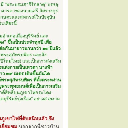
 “พระบรมสารีริกธาตุ” บรรจุ
๋ว มารดาของนายเสรี อิศรางกูร
เกษตรและสหกรณ์ในปัจจุบัน
ะเศียรนี้
มอำเภอเมืองบุรีรัมย์ และ
” ขึ้นเป็นประจำทุกปี เพื่อ
ดต่อกันมายาวนานกว่า ๑๓ ปีแล้ว
ระสุภัทรบพิตร และสิ่ง
ีใหม่ไทย) และเป็นการส่งเสริม
ารแต่งกายเป็นเทวดา นางฟ้า
ว ๓๙ เมตร เดินขึ้นบันได
พระสุภัทรบพิตร ที่ตั้งตระหง่าน
ญพระพุทธมนต์เพื่อเป็นการเสริม
กดิ์สิทธิ์บนภูเขาไฟกระโดง
รีรัมย์รุ่งเรือง” อย่างสวยงาม
ภูเขาไฟที่ดับสนิทแล้ว จึง
เยี่ยมชม
นอกจากนี้ชาวบ้าน