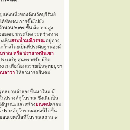
แห่งหนึ่งของจังหวัดบุรีรัมย์
ด้ชัดเจน การขึ้นไปยัง
จำนวน ๒๙๗ ขั้น
มีความสูง
ปถึงยอดเขากระโดง ระหว่างทาง
จะเห็น
สระน้ำมณีวรรณ
อยู่ทาง
นกว้างโดยเป็นที่ประดิษฐานองค์
่โบราณ หรือ ปราสาทหินเขา
ประเสริฐ สุนทราศรัย มีจิต
๒๔๔๘ เพื่อน้อมถวายเป็นพุทธบูชา
วนลาวา
ให้สามารถยืนชม
ระพุทธบาทจำลองขึ้นมาใหม่ มี
รางค์กู่โบราณ ซึ่งเดิมเป็น
ได้บูรณะและสร้าง
มณฑป
ครอบ
้ ปรางค์กู่โบราณแห่งนี้ได้ขึ้น
ีขอบเขตเนื้อที่โบราณสถาน ๑