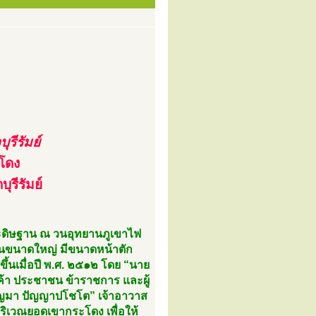
รีรัมย์
โดง
ุรีรัมย์
ประดิษฐาน ณ วนอุทยานภูเขาไฟ
บปูนขนาดใหญ่ มีขนาดหน้าตัก
ึ้นเมื่อปี พ.ศ. ๒๕๑๒ โดย “นาย
่อค้า ประชาชน ข้าราชการ และผู้
ุญมา ปัญญาปโชโต” เจ้าอาวาส
บริเวณยอดเขากระโดง เพื่อให้