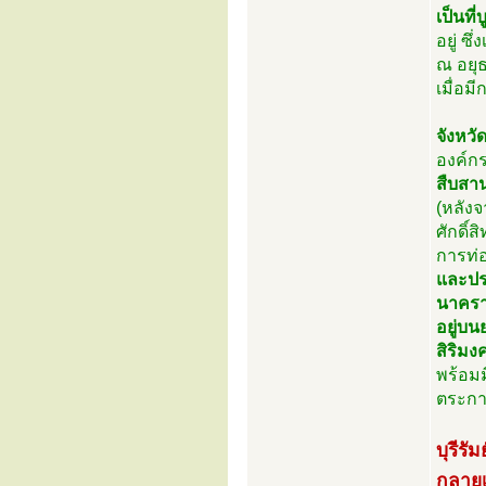
เป็นที
อยู่ ซ
ณ อยุ
เมื่อม
จังหวัด
องค์ก
สืบสาน
(หลัง
ศักดิ
การท่
และปร
นาคราช
อยู่บน
สิริมง
พร้อมม
ตระกา
บุรีรั
กลายเ