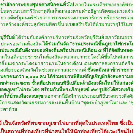
่บูชาสักการะของพุทธศาสนิกชนทั่วไป
ภายในพระเศียรขององค์พระมี
ึ่งเป็นพระบรมสารีริกธาตุที่เสด็จมาเองตามคำอธิฐานจิตของนางแจ
ธยา อดีตรัฐมนตรีช่วยว่าการกระทรวงเกษตราธิการ หรือกระทรวง
ีการสร้างองค์พระสุภัทรบพิตรขึ้น นายเสรีฯ จึงได้นำมาบรรจุไว้ในพร
บุรีรัมย์
ได้ร่วมกับองค์การบริหารส่วนจังหวัดบุรีรัมย์ สภาวัฒนธรร
รปกครองส่วนท้องถิ่น
ได้ร่วมกันจัด “งานประเพณีขึ้นภูเขาไฟกระโดง
ประเพณีอันดีงามของท้องถิ่นหรือประเพณีเดือน ๕ ที่ได้จัดสืบทอ
จากในอดีตประชาชนในท้องถิ่นละแวกเขากระโดงได้ขึ้นไปนมัสการพ
์สิทธิ์บนเขากระโดงมายาวนานในช่วงเดือน ๕ เทศกาลสงกรานต์หรือป
องเที่ยวของจังหวัดในช่วงเทศกาลสงกรานต์
ซึ่งจะมีเหล่าข้าราชก
ะชาชนกว่า ๑,๐๐๐ คน ได้ร่วมขบวนพิธีแห่อัญเชิญผ้าอังสะความยา
จำนวน ๒๙๗ ขั้นเพื่อประกอบพิธีเปลี่ยนผ้าอังสะผืนใหม่ให้แก่องค์
ยอดภูเขาไฟกระโดง พร้อมกันนี้พระภิกษุสงฆ์ ๙๙ รูปยังได้สวดเจริ
คลให้บ้านเมืองสงบสุข
นอกจากนี้ยังมีการประกอบพิธีบวงสรวงสิ่งศั
ีการแสดงวัฒนธรรมการละเล่นพื้นบ้าน “ชุดระบำภูเขาไฟ” และ “ชุดบุ
รตาด้วย
มย์ เป็นจังหวัดที่พบซากภูเขาไฟมากที่สุดในประเทศไทย ซึ่งเป็น
ป็นสถานที่ท่องเที่ยวที่น่าสนใจให้นักท่องเที่ยวได้แวะเวียนไป