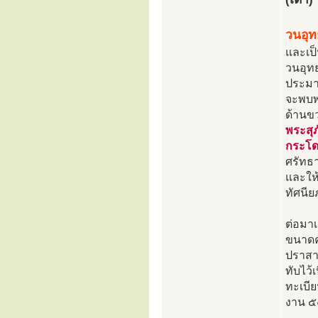
วนอุ
และเป็
วนอุท
ประมาณ
จะพบพร
ด้านขว
พระสุ
กระโด
ศรัทธา
และให้
ทัศนี
ต่อมาเ
ขนาดค
ปราสา
ทับไว้
ทะเบี
งาน ๕