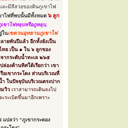
่มและมีสีสวยของดินภูเขาไฟ
๖
ลูก
าไฟที่พบนั้นมีทั้งหมด
ภูเขาไฟหลุบหรือภูหลุบ,
เขตวนอุทยานภูเขาไฟ
ยู่ใน
ลายพันปีแล้ว อีกทั้งยังเป็น
ไทย เป็น ๑ ใน ๖ ลูกของ
ูงจากระดับน้ำทะเล ๒๖๕
ล่องด้านทิศใต้เรียกว่า เขา
รือเขากระโดง ส่วนบริเวณที่
ะน้ำ ในปัจจุบันบริเวณตรงปาก
ชมวิว
เราสามารถเดินลงไป
จะระเบิดขึ้นมาอีกเพราะ
ร แปลว่า “ภูเขากระดอง
 “กระโดง”