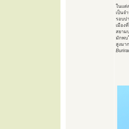
ในแต่
เป็นจ
รอบปาก
เมืองท
สยามบ
มักพบใ
สูงมา
Burir