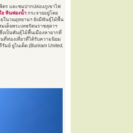
รบพิตร และชมปากปล่องภูเขาไฟ
ือ หินฟองน้ำ
กระจายอยู่โดย
ในวนอุทยานฯ ยังมีพันธุ์ไม้พื้น
กสมเด็จพระเทพรัตนราชสุดาฯ
ึ่งเป็นพันธุ์ไม้พื้นเมืองหายากที่
่ท่องเที่ยวที่ได้รับความนิยม
ัมย์ ยูไนเต็ด
(Buriram United,