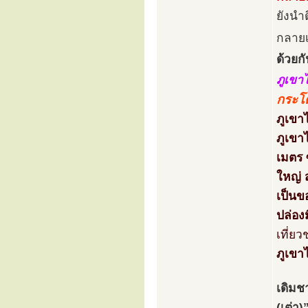
ยังนำ
กลายเ
ด้วยกั
ภูเขา
กระโ
ภูเขา
ภูเขา
เมตร 
ใหญ่ 
เป็นข
ปล่อง
เที่ย
ภูเขา
เดิมช
(เต่า