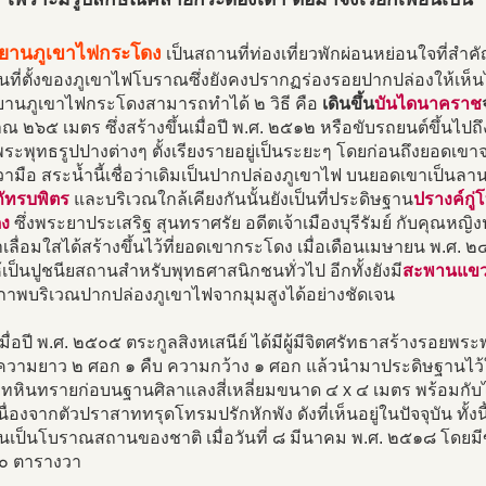
ทยานภูเขาไฟกระโดง
เป็นสถานที่ท่องเที่ยวพักผ่อนหย่อนใจที่สำคัญ
นที่ตั้งของภูเขาไฟโบราณซึ่งยังคงปรากฏร่องรอยปากปล่องให้เห็นไ
ยานภูเขาไฟกระโดงสามารถทำได้ ๒ วิธี คือ
เดินขึ้น
บันไดนาคราช
 ๒๖๕ เมตร ซึ่งสร้างขึ้นเมื่อปี พ.ศ. ๒๕๑๒ หรือขับรถยนต์ขึ้นไ
ะพุทธรูปปางต่างๆ ตั้งเรียงรายอยู่เป็นระยะๆ โดยก่อนถึงยอดเขา
ามือ สระน้ำนี้เชื่อว่าเดิมเป็นปากปล่องภูเขาไฟ บนยอดเขาเป็นลา
ภัทรบพิตร
และบริเวณใกล้เคียงกันนั้นยังเป็นที่ประดิษฐาน
ปรางค์กู
ง
ซึ่งพระยาประเสริฐ สุนทราศรัย อดีตเจ้าเมืองบุรีรัมย์ กับคุณหญิง
เลื่อมใสได้สร้างขึ้นไว้ที่ยอดเขากระโดง เมื่อเดือนเมษายน พ.ศ. 
เป็นปูชนียสถานสำหรับพุทธศาสนิกชนทั่วไป อีกทั้งยังมี
สะพานแข
ยภาพบริเวณปากปล่องภูเขาไฟจากมุมสูงได้อย่างชัดเจน
มื่อปี พ.ศ. ๒๕๐๕ ตระกูลสิงหเสนีย์ ได้มีผู้มีจิตศรัทธาสร้างรอยพ
วามยาว ๒ ศอก ๑ คืบ ความกว้าง ๑ ศอก แล้วนำมาประดิษฐานไว้ในป
ทหินทรายก่อบนฐานศิลาแลงสี่เหลี่ยมขนาด ๔ x ๔ เมตร พร้อมกับ
เนื่องจากตัวปราสาททรุดโทรมปรักหักพัง ดังที่เห็นอยู่ในปัจจุบัน ทั้งนี
ยนเป็นโบราณสถานของชาติ เมื่อวันที่ ๘ มีนาคม พ.ศ. ๒๕๑๘ โดยม
๐ ตารางวา