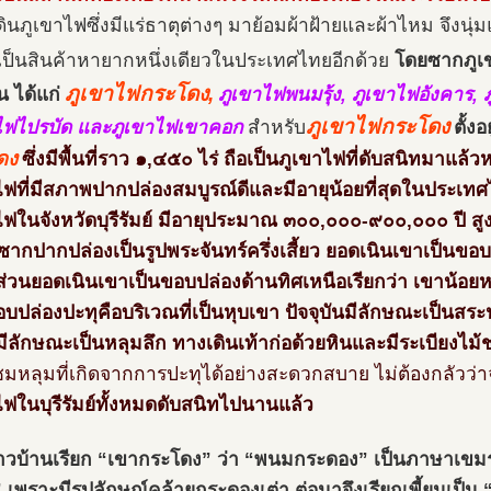
ดินภูเขาไฟซึ่งมีแร่ธาตุต่างๆ มาย้อมผ้าฝ้ายและผ้าไหม จึงนุ
ป็นสินค้าหายากหนึ่งเดียวในประเทศไทยอีกด้วย
โดยซากภูเข
ภูเขาไฟกระโดง,
น ได้แก่
ภูเขาไฟพนมรุ้ง, ภูเขาไฟอังคาร, 
ภูเขาไฟกระโดง
ไฟไปรบัด และภูเขาไฟเขาคอก
สำหรับ
ตั้งอ
ดง
ซึ่งมีพื้นที่ราว ๑,๔๕๐ ไร่ ถือเป็นภูเขาไฟที่ดับสนิทมาแล้วห
ไฟที่มีสภาพปากปล่องสมบูรณ์ดีและมีอายุน้อยที่สุดในประเทศ
ไฟในจังหวัดบุรีรัมย์ มีอายุประมาณ ๓๐๐,๐๐๐-๙๐๐,๐๐๐ ปี ส
ซากปากปล่องเป็นรูปพระจันทร์ครึ่งเสี้ยว ยอดเนินเขาเป็นขอบป
ส่วนยอดเนินเขาเป็นขอบปล่องด้านทิศเหนือเรียกว่า เขาน้อยห
อบปล่องปะทุคือบริเวณที่เป็นหุบเขา ปัจจุบันมีลักษณะเป็นสร
มีลักษณะเป็นหลุมลึก ทางเดินเท้าก่อด้วยหินและมีระเบียงไม้
วชมหลุมที่เกิดจากการปะทุได้อย่างสะดวกสบาย ไม่ต้องกลัวว่า
ไฟในบุรีรัมย์ทั้งหมดดับสนิทไปนานแล้ว
าวบ้านเรียก “เขากระโดง” ว่า “พนมกระดอง” เป็นภาษาเขม
)” เพราะมีรูปลักษณ์คล้ายกระดองเต่า ต่อมาจึงเรียกเพี้ยนเป็น