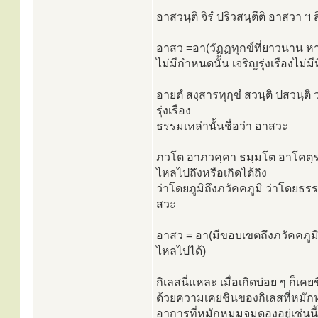
อาสวนฺติ จิรํ ปริวสนฺตีติ อาสวา ฯ 
อาสว =อา(วัฏฏทุกข์ที่ยาวนาน หา
ไม่มีกำหนดนั้น เจริญรุ่งเรืองไม่มีที
อายตํ สงฺสารทุกฺขํ สวนฺติ ปสวนฺต
รุ่งเรือง
ธรรมเหล่านั้นชื่อว่า อาสวะ
ภวโต อาภวคฺคา ธมฺมโต อาโคตฺรภ
ไหลไปถึงหรือเกิดได้ถึง
ว่าโดยภูมิถึงภวัคคภูมิ ว่าโดยธ
สวะ
อาสว = อา(มีขอบเขตถึงภวัคคภูม
ไหลไปได้)
กิเลสนี่แหละ เมื่อเกิดบ่อย ๆ ก
ด้วยความเคยชินของกิเลสที่หมักหม
อาการที่หมักหมมจมดองอยู่เช่นนี้ 