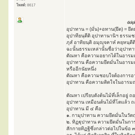
โพสต์:
8617
dolp
อุปาทาน = (มั่น)+อทาน(ยึด) = ยึดม
อุปาทียนฺตีติ อุปาทานานิฯ ธรรมช
ภุสํ อาทิยนฺติ อมุญฺจคาหํ คยฺหนฺ
ฉะนั้นธรรมเหล่านั้นชื่อว่าอุปาท
ตัณหา คือความอยากได้ในอารมณ์ท
อุปาทาน คือความยึดมั่นในอารมณ
หรืออีกนัยหนึ่ง
ตัณหา คือความชอบใจต้องการอาร
อุปาทาน คือความติดใจในอารมณ์ท
ตัณหา เปรียบดังต้นไม้ที่เล็กอยู่ ถ
อุปาทาน เหมือนต้นไม้ที่โตแล้ว 
อุปาทาน มี ๔ คือ
๑. กามุปาทาน ความยึดมั่นในวัตถุก
๒. ทิฏฐุปาทาน ความยึดมั่นในการเ
สักกายทิฏฐิซึ่งกล่าวต่อไปในข้อ 