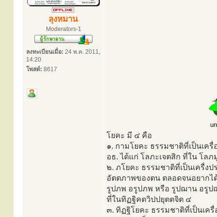
ลุงหมาน
Moderators-1
ลงทะเบียนเมื่อ:
24 พ.ค. 2011,
14:20
โพสต์:
8617
un
โยคะ มี ๔ คือ
๑. กามโยคะ ธรรมชาติที่เป็นเครื
อธ. ได้แก่ โลภะเจตสิก ที่ใน โลภม
๒. ภโยคะ ธรรมชาติที่เป็นเครื่งป
อัตตภาพของตน ตลอดจนอยากได้
รูปภพ อรูปภพ หรือ รูปฌาน อรูป
ที่ในทิฏฐิคตวิปปยุตตจิต ๔
๓. ทิฏฐิโยคะ ธรรมชาติที่เป็นเครื