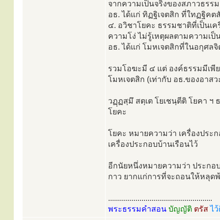
จากความเป็นจริงของสภาวธรรม
อธ. ได้แก่ ทิฏฐิเจตสิก ที่ใทฏฐิคต
๔. อวิชาโยคะ ธรรมชาติที่เป็นเ
ความโง่ ไม่รู้เหตุผลตามความเป็น
อธ. ได้แก่ โมหเจตสิกที่ในอกุศลจ
รวมโอฆะมี ๔ แต่ องค์ธรรมมีเพียง
โมหเจตสิก (เท่ากับ อธ.ของอาส
วฏฺฏสฺมึ สตฺเต โยเชนฺตีติ โยคา ฯ 
โยคะ
โยคะ หมายความว่า เครื่องประกอบ
เครื่องประกอบบ้านเรือนไว้
อีกนัยหนึ่งหมายความว่า ประกอบใ
กาว ยากแก่การที่จะถอนให้หลุดพ
.....................................................
พระธรรมคำสอน
บัญญัติ
ตรัส
ไว้