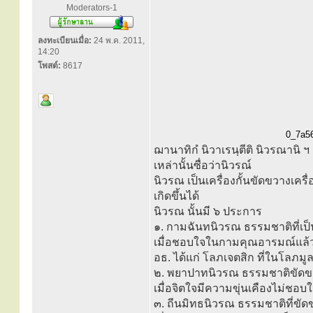
Moderators-1
ลงทะเบียนเมื่อ:
24 พ.ค. 2011,
14:20
โพสต์:
8617
0_7a56
ฌานาทิกํ นิวาเรนฺตีติ นิวรณานิ 
เหล่านั้นซื่อว่านิวรณ์
นิวรณ เป็นเครื่องกั้นขัดขวางเ
เกิดขึ้นได้
นิวรณ นั้นมี ๖ ประการ
๑. กามฉันทนิวรณ ธรรมชาติที่เป
เมื่อชอบใจในกามคุณอารมณ์แล้ว
อธ. ได้แก่ โลภเจตสิก ที่ในโลภมู
๒. พยาปาทนิวรณ ธรรมชาติขัด
เมื่อจิตใจมีความขุ่นเคืองไม่ชอ
๓. ถีนมิทธนิวรณ ธรรมชาติที่ข