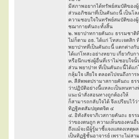
มีสภาพอยากได้ทรัพย์สมบัติของผู
ส่วนอภิชฌาที่เป็นคันถะนี้ เป็นโ
ความชอบใจในทรัพย์สมบัติของผู
ชฌากายคันถะทั้งสิ้น
๒. พยาปาทกายคันถะ ธรรมชาติที
ไม่ก็ตาม อธ. ได้แก่ โทสะเจตสิก 
พยาปาทที่เป็นคันถะนี้ แตกต่างกั
ได้แก่โทสะอย่างหยาบ เกี่ยวกับก
หรือนึกแช่งผู้อื่นที่เราไม่ชอบใจน
ส่วน พยาปาท ที่เป็นคันถะนี้ได้
กลุ้มใจ เสียใจ ตลอดไปจนถึงการท
๓. สีลัพพตปรามาสกายคันถะ ธรรมช
ว่าปฏิบัติอย่างนี้แหละเป็นหนทางพ
แนะนำสั่งสอนทางถูกต้องให้
ก็สามารถกลับใจได้ จึงเปรียบไว้ว่า
ทิฏฐิคตสัมปยุตตจิต ๔
๔. อิทังสัจจาภิเวสกายคันถะ ธรร
ว่าของตนถูก ความเห็นของคนอื่นผ
ถึงแม้จะมีผู้รู้มาชี้แจงแสดงเหตุ
เป็นทิฏฐิชั้นอาจารย์ เพราะไม่สาม