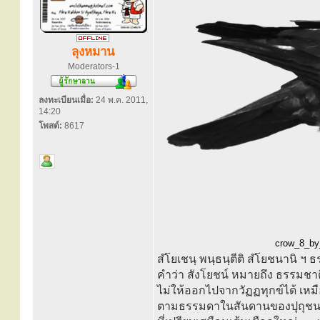
ลุงหมาน
Moderators-1
ลงทะเบียนเมื่อ:
24 พ.ค. 2011,
14:20
โพสต์:
8617
crow_8_by_
สํโยเชนฺ พนฺธนฺตีติ สํโยชนานิ ฯ ธ
คำว่า สังโยชน์ หมายถึง ธรรมชาติท
ไม่ให้ออกไปจากวัฏฏทุกข์ได้ เหมือ
ตามธรรมดาในสันดานของปุถุชนเหล