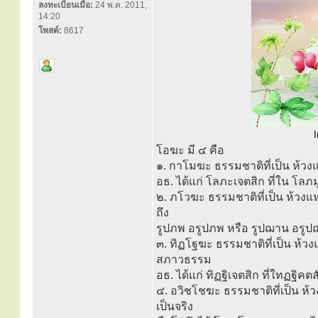
ลงทะเบียนเมื่อ:
24 พ.ค. 2011,
14:20
โพสต์:
8617
I
โอฆะ มี ๔ คือ
๑. กาโมฆะ ธรรมชาติที่เป็น ห้วง
อธ. ได้แก่ โลภะเจตสิก ที่ใน โลภม
๒. ภโวฆะ ธรรมชาติที่เป็น ห้ว
ถึง
รูปภพ อรูปภพ หรือ รูปฌาน อรูปฌ
๓. ทิฏโฐฆะ ธรรมชาติที่เป็น ห้ว
สภาวธรรม
อธ. ได้แก่ ทิฏฐิเจตสิก ที่ใทฏฐิคต
๔. อวิชโชฆะ ธรรมชาติที่เป็น ห้
เป็นจริง