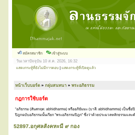
สมัครสมาชิก
เข้าสู่ระบบ
วันเวลาปัจจุบัน 10 ส.ค. 2026, 16:32
แสดงกระทู้ที่ยังไม่มีการตอบ
|
แสดงกระทู้ที่เปิดดูแล้ว
หน้าเว็บบอร์ด
»
กลุ่มสนทนา
»
พระอภิธรรม
กฎการใช้บอร์ด
“อภิธรรม (สันสกฤต: abhidharma) หรืออภิธัมมะ (บาลี: abhidhamma) เป็นชื่อ
ปิฎกฉบับอภิธรรมนั้นเรียก "พระอภิธรรมปิฎก" ซึ่งว่าด้วยประมวลหลักธรรมและคำ
52897.อกุศลสังคหะมี ๙ กอง