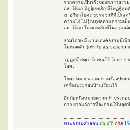
จากความเป็นจริงของสภาวธรรม
อธ. ได้แก่ ทิฏฐิเจตสิก ที่ใทฏฐิคต
๔. อวิชาโยคะ ธรรมชาติที่เป็นเ
ความโง่ ไม่รู้เหตุผลตามความเป็น
อธ. ได้แก่ โมหเจตสิกที่ในอกุศลจ
รวมโอฆะมี ๔ แต่ องค์ธรรมมีเพียง
โมหเจตสิก (เท่ากับ อธ.ของอาส
วฏฺฏสฺมึ สตฺเต โยเชนฺตีติ โยคา ฯ 
โยคะ
โยคะ หมายความว่า เครื่องประกอบ
เครื่องประกอบบ้านเรือนไว้
อีกนัยหนึ่งหมายความว่า ประกอบใ
กาว ยากแก่การที่จะถอนให้หลุดพ
.....................................................
พระธรรมคำสอน
บัญญัติ
ตรัส
ไว้