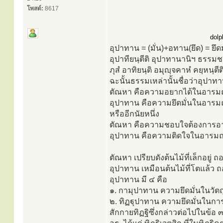
โพสต์:
8617
dolp
อุปาทาน = (มั่น)+อทาน(ยึด) = ยึดม
อุปาทียนฺตีติ อุปาทานานิฯ ธรรมช
ภุสํ อาทิยนฺติ อมุญฺจคาหํ คยฺหนฺ
ฉะนั้นธรรมเหล่านั้นชื่อว่าอุปาท
ตัณหา คือความอยากได้ในอารมณ์ท
อุปาทาน คือความยึดมั่นในอารมณ
หรืออีกนัยหนึ่ง
ตัณหา คือความชอบใจต้องการอาร
อุปาทาน คือความติดใจในอารมณ์ท
ตัณหา เปรียบดังต้นไม้ที่เล็กอยู่ ถ
อุปาทาน เหมือนต้นไม้ที่โตแล้ว 
อุปาทาน มี ๔ คือ
๑. กามุปาทาน ความยึดมั่นในวัตถุก
๒. ทิฏฐุปาทาน ความยึดมั่นในการเ
สักกายทิฏฐิซึ่งกล่าวต่อไปในข้อ 