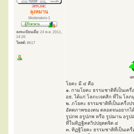
ลุงหมาน
Moderators-1
ลงทะเบียนเมื่อ:
24 พ.ค. 2011,
14:20
โพสต์:
8617
un
โยคะ มี ๔ คือ
๑. กามโยคะ ธรรมชาติที่เป็นเครื
อธ. ได้แก่ โลภะเจตสิก ที่ใน โลภม
๒. ภโยคะ ธรรมชาติที่เป็นเครื่งป
อัตตภาพของตน ตลอดจนอยากได้
รูปภพ อรูปภพ หรือ รูปฌาน อรูป
ที่ในทิฏฐิคตวิปปยุตตจิต ๔
๓. ทิฏฐิโยคะ ธรรมชาติที่เป็นเครื