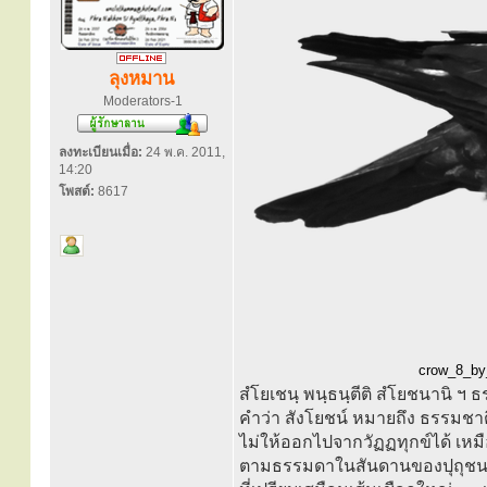
ลุงหมาน
Moderators-1
ลงทะเบียนเมื่อ:
24 พ.ค. 2011,
14:20
โพสต์:
8617
crow_8_by_
สํโยเชนฺ พนฺธนฺตีติ สํโยชนานิ ฯ ธ
คำว่า สังโยชน์ หมายถึง ธรรมชาติท
ไม่ให้ออกไปจากวัฏฏทุกข์ได้ เหมือ
ตามธรรมดาในสันดานของปุถุชนเหล