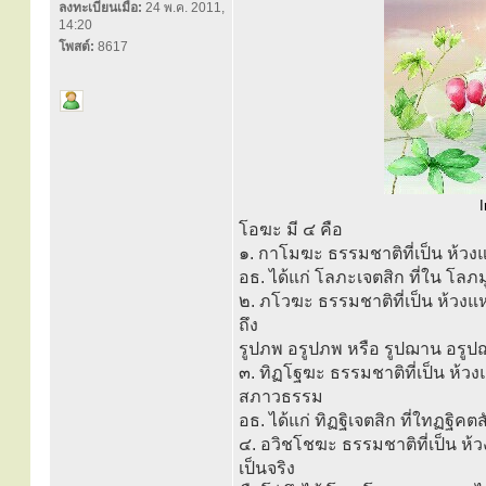
ลงทะเบียนเมื่อ:
24 พ.ค. 2011,
14:20
โพสต์:
8617
I
โอฆะ มี ๔ คือ
๑. กาโมฆะ ธรรมชาติที่เป็น ห้วง
อธ. ได้แก่ โลภะเจตสิก ที่ใน โลภม
๒. ภโวฆะ ธรรมชาติที่เป็น ห้ว
ถึง
รูปภพ อรูปภพ หรือ รูปฌาน อรูปฌ
๓. ทิฏโฐฆะ ธรรมชาติที่เป็น ห้ว
สภาวธรรม
อธ. ได้แก่ ทิฏฐิเจตสิก ที่ใทฏฐิคต
๔. อวิชโชฆะ ธรรมชาติที่เป็น ห้
เป็นจริง