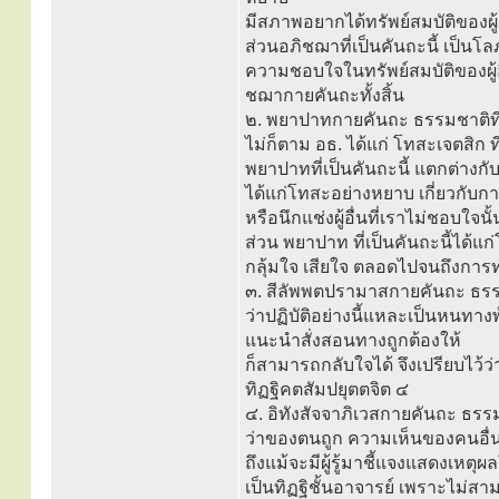
มีสภาพอยากได้ทรัพย์สมบัติของผู
ส่วนอภิชฌาที่เป็นคันถะนี้ เป็นโ
ความชอบใจในทรัพย์สมบัติของผู
ชฌากายคันถะทั้งสิ้น
๒. พยาปาทกายคันถะ ธรรมชาติที
ไม่ก็ตาม อธ. ได้แก่ โทสะเจตสิก 
พยาปาทที่เป็นคันถะนี้ แตกต่างกั
ได้แก่โทสะอย่างหยาบ เกี่ยวกับก
หรือนึกแช่งผู้อื่นที่เราไม่ชอบใจน
ส่วน พยาปาท ที่เป็นคันถะนี้ได้
กลุ้มใจ เสียใจ ตลอดไปจนถึงการท
๓. สีลัพพตปรามาสกายคันถะ ธรรมช
ว่าปฏิบัติอย่างนี้แหละเป็นหนทางพ
แนะนำสั่งสอนทางถูกต้องให้
ก็สามารถกลับใจได้ จึงเปรียบไว้ว่า
ทิฏฐิคตสัมปยุตตจิต ๔
๔. อิทังสัจจาภิเวสกายคันถะ ธรร
ว่าของตนถูก ความเห็นของคนอื่นผ
ถึงแม้จะมีผู้รู้มาชี้แจงแสดงเหตุ
เป็นทิฏฐิชั้นอาจารย์ เพราะไม่สาม