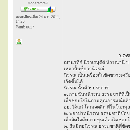
Moderators-1
ลงทะเบียนเมื่อ:
24 พ.ค. 2011,
14:20
โพสต์:
8617
0_7a56
ฌานาทิกํ นิวาเรนฺตีติ นิวรณานิ 
เหล่านั้นซื่อว่านิวรณ์
นิวรณ เป็นเครื่องกั้นขัดขวางเ
เกิดขึ้นได้
นิวรณ นั้นมี ๖ ประการ
๑. กามฉันทนิวรณ ธรรมชาติที่เป
เมื่อชอบใจในกามคุณอารมณ์แล้ว
อธ. ได้แก่ โลภเจตสิก ที่ในโลภมู
๒. พยาปาทนิวรณ ธรรมชาติขัด
เมื่อจิตใจมีความขุ่นเคืองไม่ชอ
๓. ถีนมิทธนิวรณ ธรรมชาติที่ข