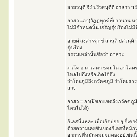
อาสวนฺติ จิรํ ปริวสนฺตีติ อาสวา ฯ 
อาสว =อา(วัฏฏทุกข์ที่ยาวนาน หา
ไม่มีกำหนดนั้น เจริญรุ่งเรืองไม่มีที
อายตํ สงฺสารทุกฺขํ สวนฺติ ปสวนฺต
รุ่งเรือง
ธรรมเหล่านั้นชื่อว่า อาสวะ
ภวโต อาภวคฺคา ธมฺมโต อาโคตฺรภ
ไหลไปถึงหรือเกิดได้ถึง
ว่าโดยภูมิถึงภวัคคภูมิ ว่าโดยธ
สวะ
อาสว = อา(มีขอบเขตถึงภวัคคภูม
ไหลไปได้)
กิเลสนี่แหละ เมื่อเกิดบ่อย ๆ ก
ด้วยความเคยชินของกิเลสที่หมักหม
อาการที่หมักหมมจมดองอยู่เช่นนี้ 