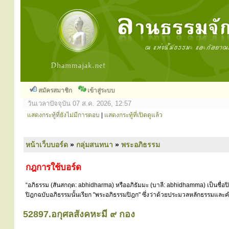
สมัครสมาชิก
เข้าสู่ระบบ
วันเวลาปัจจุบัน 07 ส.ค. 2026, 12:57
แสดงกระทู้ที่ยังไม่มีการตอบ
|
แสดงกระทู้ที่เปิดดูแล้ว
หน้าเว็บบอร์ด
»
กลุ่มสนทนา
»
พระอภิธรรม
กฎการใช้บอร์ด
“อภิธรรม (สันสกฤต: abhidharma) หรืออภิธัมมะ (บาลี: abhidhamma) เป็นชื่อ
ปิฎกฉบับอภิธรรมนั้นเรียก "พระอภิธรรมปิฎก" ซึ่งว่าด้วยประมวลหลักธรรมและคำ
52897.อกุศลสังคหะมี ๙ กอง