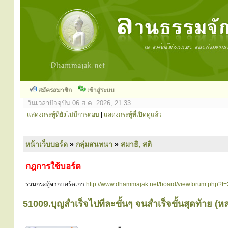
สมัครสมาชิก
เข้าสู่ระบบ
วันเวลาปัจจุบัน 06 ส.ค. 2026, 21:33
แสดงกระทู้ที่ยังไม่มีการตอบ
|
แสดงกระทู้ที่เปิดดูแล้ว
หน้าเว็บบอร์ด
»
กลุ่มสนทนา
»
สมาธิ, สติ
กฎการใช้บอร์ด
รวมกระทู้จากบอร์ดเก่า
http://www.dhammajak.net/board/viewforum.php?f=
51009.บุญสำเร็จไปทีละขั้นๆ จนสำเร็จขั้นสุดท้าย (หลว