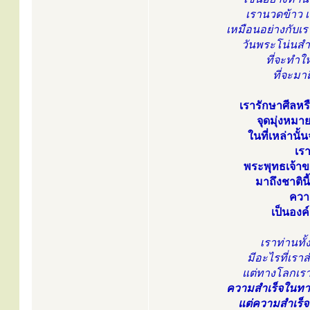
เรานวดข้าว เร
เหมือนอย่างกับเรา
วันพระโน่นสำเร
ที่จะทำใ
ที่จะมา
เรารักษาศีลหรื
จุดมุ่งหมา
ในที่เหล่านั
เร
พระพุทธเจ้าข
มาถึงชาติน
ควา
เป็นองค
เราท่านทั้
มีอะไรที่เรา
แต่ทางโลกเร
ความสำเร็จในทางโล
แต่ความสำเร็จใ