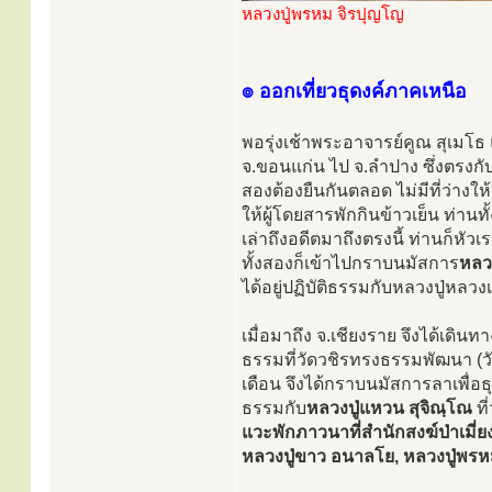
หลวงปู่พรหม จิรปุญโญ
๏ ออกเที่ยวธุดงค์ภาคเหนือ
พอรุ่งเช้าพระอาจารย์คูณ สุเมโ
จ.ขอนแก่น ไป จ.ลำปาง ซึ่งตรงกับ
สองต้องยืนกันตลอด ไม่มีที่ว่างให
ให้ผู้โดยสารพักกินข้าวเย็น ท่าน
เล่าถึงอดีตมาถึงตรงนี้ ท่านก็หัวเ
ทั้งสองก็เข้าไปกราบนมัสการ
หลว
ได้อยู่ปฏิบัติธรรมกับหลวงปู่หลวง
เมื่อมาถึง จ.เชียงราย จึงได้เดิ
ธรรมที่วัดวชิรทรงธรรมพัฒนา (วัดป่า
เดือน จึงได้กราบนมัสการลาเพื่อธ
ธรรมกับ
หลวงปู่แหวน สุจิณฺโณ
ที
แวะพักภาวนาที่สำนักสงฆ์ป่าเมี่ย
หลวงปู่ขาว อนาลโย, หลวงปู่พรห