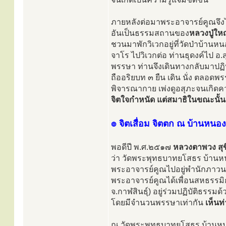
ภายหลังต่อมาพระอาจารย์คูณจึงได
อันเป็นธรรมสถานของ
หลวงปู่ใหญ
ชวนมาพักวิเวกอยู่ที่วัดป่าบ้านห
จาโร ไปวิเวกต่อ ท่านธุดงค์ไป อ.
พรรษา ท่านจึงเดินทางกลับมาปฏิบั
ถืออริยบท ๓ ยืน เดิน นั่ง ตลอ
พิจารณากาย เพ่งดูอสุภะจนเกิดคว
จิตใจกำหนัด แต่สมาธิในขณะนั้นเ
๏ จิตเสื่อม จิตตก ณ บ้านหนอ
พอดีปี พ.ศ.๒๕๑๗
หลวงตาพวง สุข
ว่า วัดพระพุทธบาทยโสธร บ้านห
พระอาจารย์คูณไปอยู่พำนักภาวนา
พระอาจารย์คูณได้เพื่อนสหธรรมิ
จ.กาฬสินธุ์) อยู่ร่วมปฏิบัติธรร
โดยมีจำนวนพรรษาเท่ากัน
เห็นท
ณ วัดพระพุทธบาทยโสธร บ้านหนอ