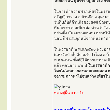
ได้อย่างนั้น พูดจริง ปฏิบัติจริง จร
ในการทำความพากเพียรในพรรษาแรกน
อรัญญิกาวาส อ.บ้านผือ จ.อุดรธ
วันก็ปฏิบัติด้านกิจของสงฆ์ บ
คืนก็เร่งความเพียรต่อ ท่านว่า 
อย่างยิ่ง มันอยากจะนอน อยากให้มั
นอน ก็พามันลุกหนีจากที่นอน” ท่
ในพรรษาที่ ๒ พ.ศ.๒๕๑๐ พระอาจา
(แห่งวัดป่าถ้ำหีบ ต.จำปาโมง อ.บ้
พ.ศ.๒๕๕๑ ซึ่งอัฐิได้กลายสภาพเป
แล้ว ตอนอายุ ๔๗ ปี
ในพรรษาที่ ๒ 
โดยไม่เอนกายลงนอนเลยตลอด ๓ เดื
จงกรมภาวนาไปจนสว่าง เพียรในล
หลวงปู่ฝั้น อาจาโร