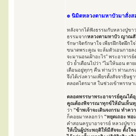
๏ นิมิตหลวงตามหาบัวมาสั่งสอ
หลังจากได้ฟังธรรมกับหลวงปู่ข
ธรรมจาก
หลวงตามหาบัว ญาณสั
รักษาจิตรักษาใจ เพียรฝึกจิตฝึกใจ
ขนาดพระคูณ จะล้มตัวเอนกายลงนอ
จะมานอนเฝ้าอะไร” พระอาจารย์คูณ
บัว ย้ำเตือนไปว่า “ไม่ให้นอน ต
เตือนอยู่ทุกๆ คืน ท่านว่า ท่าน
จึงได้เร่งความเพียรตั้งสัจจาธิษฐ
ตลอดไตรมาส ในช่วงเข้าพรรษาแ
ตลอดพรรษาพระอาจารย์คูณได้อุบ
คูณต้องพิจารณาทุกข์ให้มันเห็นทุกข
ว่า
“ข้าพเจ้าจะเดินจงกรม ทำควา
ก็คอยมาหลอกว่า
“หยุดเถอะ พอเ
คำสอนครูบาอาจารย์ หลวงปู่ขาว
ให้เป็นผู้ประพฤติให้มีสัจจะ ตั้งใจ