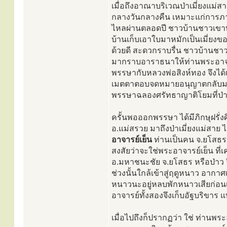
เมื่อถึงอาณาบริเวณป่าเมี่ยงแม่ส
กลางวันกลางคืน เหมาะแก่การภาวนา
ไหลผ่านตลอดปี ชาวบ้านชาวเขาที่น
บ้านเก็บเอาใบมาหมักเป็นเมี่ยงของ
ด้วยดี สะดวกราบรื่น ชาวบ้านชาวเ
มากราบอาราธนาให้ท่านพระอาจารย์
พรรษากับหลวงพ่อสิงห์ทอง จึงได้
เมตตาตอบจดหมายอนุญาตกลับมา จ
พรรษาฉลองศรัทธาญาติโยมที่ป่าเ
ครั้นพอออกพรรษา ได้มีภิกษุฝรั่งศ
อ.แม่สรวย มาถึงป่าเมี่ยงแม่สาย 
อาจารย์เย็น
ท่านเป็นคน จ.ยโสธร ซึ
สงสัยว่าจะใช่พระอาจารย์เย็น ที่
อ.มหาชนะชัย จ.ยโสธร หรือป่าว 
ช่วงนั้นใกล้เข้าสู่ฤดูหนาว อากาศ
หนาวนะอยู่หลบพักหนาวเสียก่อนเถอ
อาจารย์ทั้งสองจึงเก็บอัฐบริขาร
เมื่อไปถึงก็ปรากฏว่า ใช่ ท่านพร