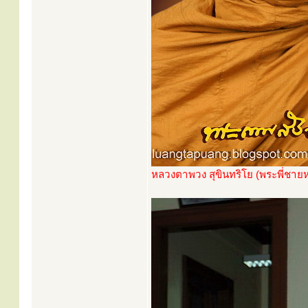
หลวงตาพวง สุขินทริโย (พระพี่ชาย