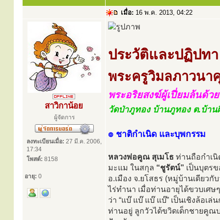
เมื่อ:
16 พ.ค. 2013, 04:22
ประวัติและปฏิปทา
พระครูวิมลภาวนาคุ
พระอริยสงฆ์ผู้เปี่ยมล้นด
สาวิกาน้อย
วัดป่าภูทอง บ้านภูทอง ต.บ้านผ
ผู้จัดการ
๏ ชาติกำเนิด และบุพกรรม
ลงทะเบียนเมื่อ:
27 มี.ค. 2006,
17:34
หลวงพ่อคูณ สุเมโธ
ท่านถือกำเนิด
โพสต์:
8158
มะแม ในสกุล
“ชูรัตน์”
เป็นบุตรข
อายุ:
0
อ.เมือง จ.ยโสธร (หมู่บ้านเดียว
ไร่ทำนา เมื่อท่านอายุได้ขวบเศษๆ
ว่า “แบ๊ แบ๊ แบ๊ แบ๊” เป็นเชิงล้อเ
ท่านอยู่ ลูกวัวได้ขวิดเด็กชาย