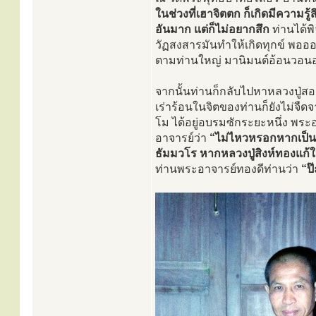
ในช่วงที่เฮาจิตตก ก็เกิดมีความรู
อันมาก แต่ก็ไม่อยากสึก
ท่านได้พ
วัฏสงสารมันทำให้เกิดทุกข์ พอออก
ตามท่านใหญ่ มานิมนต์อ้อนวอนอยู่อ
จากนั้นท่านก็กลับไปหาหลวงปู่สอ 
เร่าร้อนในจิตของท่านก็ยังไม่จื
โม ได้อยู่อบรมซักระยะหนึ่ง พร
อาจารย์ว่า
“ไม่ไหวหรอกหากเป็นอ
ธัมมวโร หากหลวงปู่สิงห์ทองแก้
ท่านพระอาจารย์ทองดีท่านว่า
“ป