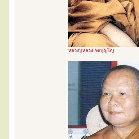
หลวงปู่หลวง กตปุญโญ