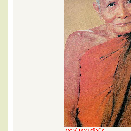
หลวงปู่แหวน สุจิณฺโณ