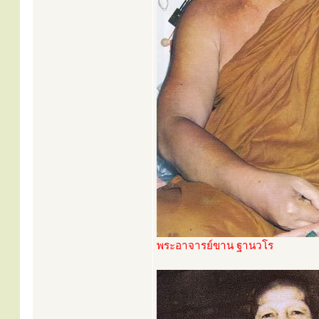
พระอาจารย์ขาน ฐานวโร