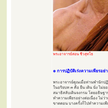
พระอาจารย์สอน ชีวสุทโธ
๏ การปฏิบัติเร่งความเพียรอย่
พระอาจารย์คูณเมื่อท่านพำนักปฏิบ
ในอริยบท ๓ คือ ยืน เดิน นั่ง 
สมาธิสลับเดินจงกรม โดยอธิษฐาน
ทำความเพียรอย่างต่อเนื่อง ไม่
ขาดตอน บางครั้งก็ไปทำความเพีย