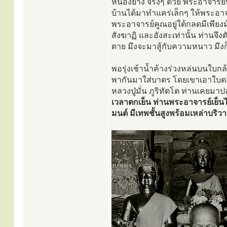
หนองยาง จริงๆ ด้วย พระอาจารย์ท
บ้านได้มาทำแคร่เล็กๆ ให้พระอา
พระอาจารย์คูณอยู่ใต้กลดมีเพียงมุ
สังฆาฏิ และอังสะเท่านั้น ท่านจึงต
ตาย มึงจะมาสู้กับความหนาว มึงก็ส
พอรุ่งเช้าน้ำค้างร่วงหล่นบนใบกล้ว
พากันมาใส่บาตร โดยเขาเอาใบตองม
หลวงปู่มั่น ภูริทัตโต ท่านเคยมา
เวลาตกเย็น ท่านพระอาจารย์เย็น
มนต์ มีเทพชั้นสูงพร้อมเหล่าบร