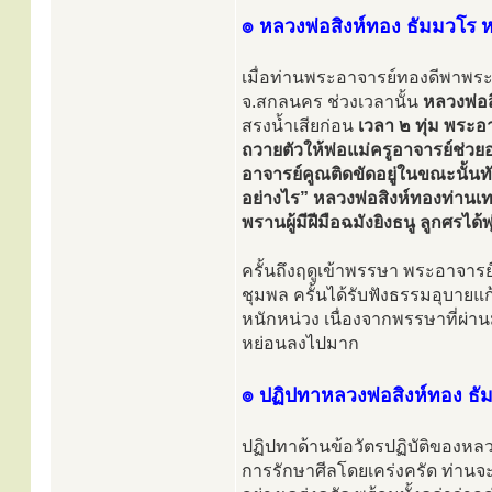
๏ หลวงพ่อสิงห์ทอง ธัมมวโร หยั
เมื่อท่านพระอาจารย์ทองดีพาพระ
จ.สกลนคร ช่วงเวลานั้น
หลวงพ่อส
สรงน้ำเสียก่อน
เวลา ๒ ทุ่ม พระอ
ถวายตัวให้พ่อแม่ครูอาจารย์ช่วยอ
อาจารย์คูณติดขัดอยู่ในขณะนั้
อย่างไร” หลวงพ่อสิงห์ทองท่านเทศน
พรานผู้มีฝีมือฉมังยิงธนู ลูกศรไ
ครั้นถึงฤดูเข้าพรรษา พระอาจารย
ชุมพล ครั้นได้รับฟังธรรมอุบายแ
หนักหน่วง เนื่องจากพรรษาที่ผ
หย่อนลงไปมาก
๏ ปฏิปทาหลวงพ่อสิงห์ทอง ธัมม
ปฏิปทาด้านข้อวัตรปฏิบัติของหลวงพ
การรักษาศีลโดยเคร่งครัด ท่าน