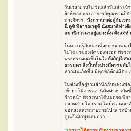
วันเวลาผ่านไป วันแล้ววันเล่า เข
สิงห์ทอง พระอาจารย์คูณท่านก็ยัง
ทางจิตว่า
“นั่งภาวนาต่อสู้กับเวทน
นี่ ดูซิ พิจารณาดูซิ นั่งสมาธิท่า
สมาธิภาวนาอยู่อย่างนั้น ตั้งแต่ห
ในความรู้สึกก่อนที่จะผ่านเวทนา
ไม่ใช่ขาของเจ้าของหรอก พิจารณ
พระธรรมผุดขึ้นในใจ
ยังกิญจิ สะ
ธรรมดา สิ่งนั้นทั้งปวงมีความดั
หากมันเกิดขึ้น มีทุกข์ก็ต้องมีดับ
ในช่วงที่อยู่ร่วมสำนักกับหลวงพ
เข้ามาก็พิจารณา นิมิตต่างๆ เกิ
ก้าวหน้า พิจารณาได้หมดจด พิจ
ตลอดสามโลกธาตุ ไม่มีความสงสั
มอดลงและสลายหายไป ณ วัดป่าแก
คูณจึงมักพูดเสมอว่า
“เรามาได้ธรรมกับท่านอาจารย