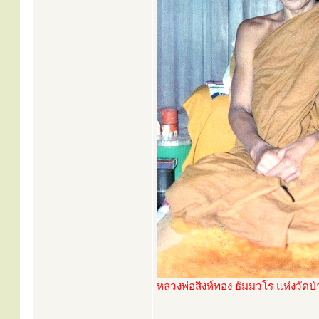
หลวงพ่อสิงห์ทอง ธัมมวโร แห่งวัดป