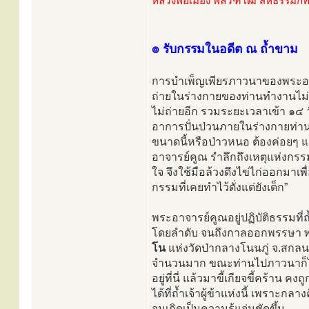
หลวงพ่อเมือง พลวัฑโฒ สหธรรมิกที
๏ รับกรรมในอดีต ณ ถ้ำขาม
การบำเพ็ญเพียรภาวนาของพระอาจ
ถ่ายในร่างกายของท่านทำงานไม่เป
ไม่ถ่ายอีก รวมระยะเวลาเข้า ๑๔ ว
อาการปั่นป่วนภายในร่างกายท่า
ขนาดนี้หรือป่าวหนอ ต้องค่อยๆ 
อาจารย์คูณ รำลึกถึงเหตุแห่งกรรมใ
ใจ จึงใช้มือล้วงดึงไข่ไก่ออกมาเพ
กรรมที่เคยทำไว้ตั่งแต่ยังเด็ก”
พระอาจารย์คูณอยู่ปฏิบัติธรรมที
โดยลำดับ จนถึงกาลออกพรรษา พร
โน
แห่งวัดป่ากลางโนนภู่ จ.สกลน
จำนวนมาก ขณะท่านไปภาวนาก็ได
อยู่ที่นี่ แล้วมาขี้เกียจขี้คร
ได้ที่ถ้ำเจ้าผู้ข้าแห่งนี้ เพราะ
จนเกิดเป็นความรู้แจ่มชัดขึ้น