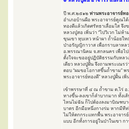
๏ หลวงปู่ฝั้น อาจาโร แนะนำใ
ปี พ.ศ.๒๕๑๒
ท่านพระอาจารย์ทอง
อำเภอบ้านผือ พระอาจารย์คูณได
ทองดีแล้วเกิดศรัทธาเลื่อมใส จึ
หลวงปู่สอ เพิ่นว่า “ไปวิเวก ไม่ห้า
ขุนเขา หุบเหว หน้าผา ถ้ำน้อยใหญ
ป่าอรัญญิกาวาส เพื่อกราบลาหลวงปู
อ.พรรณานิคม จ.สกลนคร เพื่อไปก
ตั้งใจจะขออยู่ปฏิบัติธรรมกับหลวงป
เดียว หลวงปู่ฝั้น จึงถามพระเณรว่
ตอบ “ผมขอโอกาสขึ้นถ้ำขาม” พระอ
พระอาจารย์ทองดี” หลวงปู่ฝั้น เพิ่นว
เข้าพรรษาที่ ๔ ณ ถ้ำขาม ต.ไร่
ทางขึ้น-ลงเขาก็ลำบากมาก ทั้งเส
ไหนไม่ฉัน ก็ไปต้องลงมาบิณฑบาต 
บาตร อีกมือหนึ่งกางร่ม หากมีที
ไม่ให้ตกกระแทกพื้น พระอาจารย์
แบบ อีกทั้งการอยู่ในป่าในเขา ก