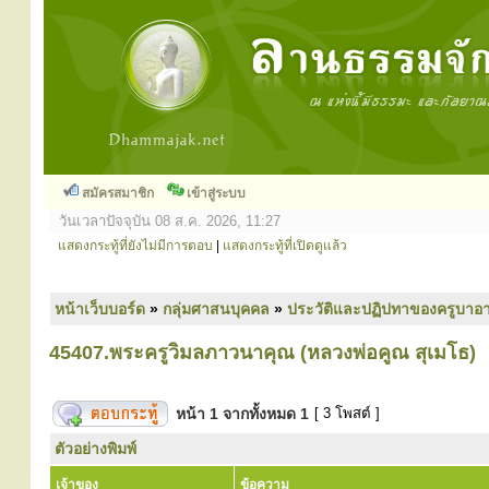
สมัครสมาชิก
เข้าสู่ระบบ
วันเวลาปัจจุบัน 08 ส.ค. 2026, 11:27
แสดงกระทู้ที่ยังไม่มีการตอบ
|
แสดงกระทู้ที่เปิดดูแล้ว
หน้าเว็บบอร์ด
»
กลุ่มศาสนบุคคล
»
ประวัติและปฏิปทาของครูบาอา
45407.พระครูวิมลภาวนาคุณ (หลวงพ่อคูณ สุเมโธ)
หน้า
1
จากทั้งหมด
1
[ 3 โพสต์ ]
ตัวอย่างพิมพ์
เจ้าของ
ข้อความ