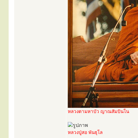
หลวงตามหาบัว ญาณสัมปันโน
หลวงปู่สอ พันธุโล