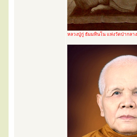
หลวงปู่กู่ ธัมมทินโน แห่งวัดป่ากลาง