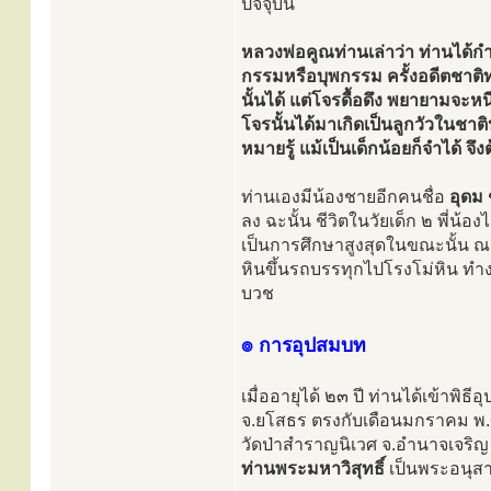
ปัจจุบัน
หลวงพ่อคูณท่านเล่าว่า ท่านได้กำ
กรรมหรือบุพกรรม ครั้งอดีตชาติท
นั้นได้ แต่โจรดื้อดึง พยายามจะ
โจรนั้นได้มาเกิดเป็นลูกวัวในชาต
หมายรู้ แม้เป็นเด็กน้อยก็จำได้ จึ
ท่านเองมีน้องชายอีกคนชื่อ
อุดม ช
ลง ฉะนั้น ชีวิตในวัยเด็ก ๒ พี่น้
เป็นการศึกษาสูงสุดในขณะนั้น ณ โ
หินขึ้นรถบรรทุกไปโรงโม่หิน ทำงา
บวช
๏ การอุปสมบท
เมื่ออายุได้ ๒๓ ปี ท่านได้เข้าพ
จ.ยโสธร ตรงกับเดือนมกราคม พ
วัดป่าสำราญนิเวศ จ.อำนาจเจริญ 
ท่านพระมหาวิสุทธิ์
เป็นพระอนุสา