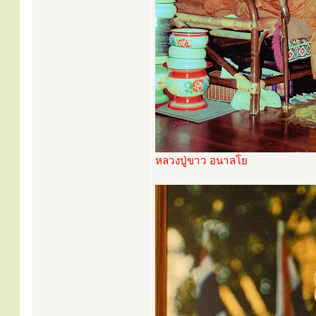
หลวงปู่ขาว อนาลโย