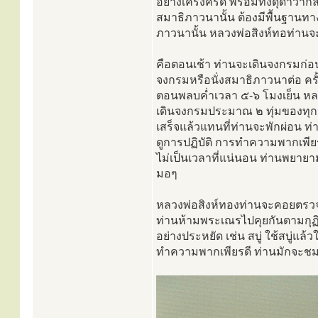
อย่างเคร่งครัด พร้อมทั้งดุด่าว่า
สมาธิภาวนานั้น ต้องมีพื้นฐานทา
ภาวนานั้น หลวงพ่อสิงห์ทอท่านจะป
คือตอนเช้า ท่านจะเดินจงกรมก่อ
จงกรมหรือนั่งสมาธิภาวนาต่อ ครั
ตอนพลบค่ำเวลา ๕-๖ โมงเย็น หล
เดินจงกรมประมาณ ๒ ทุ่มของทุกว
เสร็จแล้วแทนที่ท่านจะพักผ่อน 
ดูการปฏิบัติ การทำความพากเพี
ไม่เป็นเวลาที่แน่นอน ท่านพยาย
มอๆ
หลวงพ่อสิงห์ทองท่านจะคอยตรวจ
ท่านห้ามพระเณรไปคุยกันตามกุฏิ 
อย่างประหยัด เช่น สบู่ ใช้สบู่แล
ทำความพากเพียรดี ท่านมักจะชมเชย