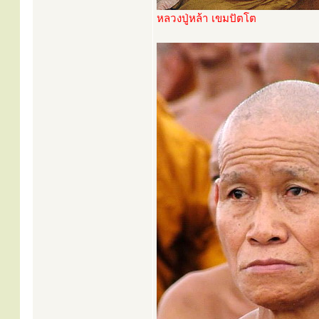
หลวงปู่หล้า เขมปัตโต