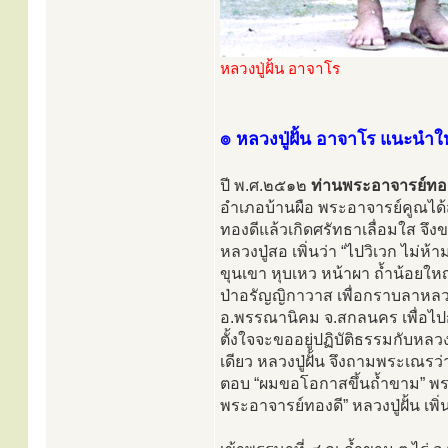
หลวงปู่ฝั้น อาจาโร
๏ หลวงปู่ฝั้น อาจาโร แนะนำใ
ปี พ.ศ.๒๕๑๒
ท่านพระอาจารย์ทอง
อำเภอบ้านผือ พระอาจารย์คูณได
ทองดีแล้วเกิดศรัทธาเลื่อมใส จึ
หลวงปู่สอ เพิ่นว่า “ไปวิเวก ไม่ห้า
ขุนเขา หุบเหว หน้าผา ถ้ำน้อยใหญ
ป่าอรัญญิกาวาส เพื่อกราบลาหลวงปู
อ.พรรณานิคม จ.สกลนคร เพื่อไปก
ตั้งใจจะขออยู่ปฏิบัติธรรมกับหลวงป
เดียว หลวงปู่ฝั้น จึงถามพระเณรว่
ตอบ “ผมขอโอกาสขึ้นถ้ำขาม” พระอ
พระอาจารย์ทองดี” หลวงปู่ฝั้น เพิ่นว