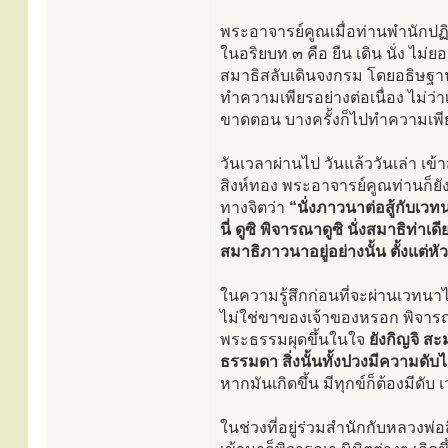
พระอาจารย์คูณเมื่อท่านพำนักปฏิบ
ในอริยบท ๓ คือ ยืน เดิน นั่ง 
สมาธิสลับเดินจงกรม โดยอธิษฐาน
ทำความเพียรอย่างต่อเนื่อง ไม่
ขาดตอน บางครั้งก็ไปทำความเพีย
วันเวลาผ่านไป วันแล้ววันเล่า เข
สิงห์ทอง พระอาจารย์คูณท่านก็ยัง
ทางจิตว่า
“นั่งภาวนาต่อสู้กับเวทน
นี่ ดูซิ พิจารณาดูซิ นั่งสมาธิท่า
สมาธิภาวนาอยู่อย่างนั้น ตั้งแต่ห
ในความรู้สึกก่อนที่จะผ่านเวทนา
ไม่ใช่ขาของเจ้าของหรอก พิจารณ
พระธรรมผุดขึ้นในใจ
ยังกิญจิ สะ
ธรรมดา สิ่งนั้นทั้งปวงมีความดั
หากมันเกิดขึ้น มีทุกข์ก็ต้องมีดับ
ในช่วงที่อยู่ร่วมสำนักกับหลวงพ