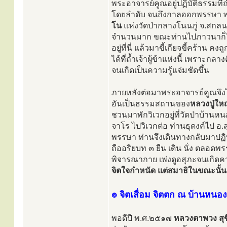
พระอาจารย์คูณอยู่ปฏิบัติธรรมที
โดยลำดับ จนถึงกาลออกพรรษา พร
โน
แห่งวัดป่ากลางโนนภู่ จ.สกลน
จำนวนมาก ขณะท่านไปภาวนาก็ได
อยู่ที่นี่ แล้วมาขี้เกียจขี้คร
ได้ที่ถ้ำเจ้าผู้ข้าแห่งนี้ เพราะ
จนเกิดเป็นความรู้แจ่มชัดขึ้น
ภายหลังต่อมาพระอาจารย์คูณจึงได
อันเป็นธรรมสถานของ
หลวงปู่ใหญ
ชวนมาพักวิเวกอยู่ที่วัดป่าบ้านห
จาโร ไปวิเวกต่อ ท่านธุดงค์ไป อ.
พรรษา ท่านจึงเดินทางกลับมาปฏิบั
ถืออริยบท ๓ ยืน เดิน นั่ง ตลอ
พิจารณากาย เพ่งดูอสุภะจนเกิดคว
จิตใจกำหนัด แต่สมาธิในขณะนั้นเ
๏ จิตเสื่อม จิตตก ณ บ้านหนอ
พอดีปี พ.ศ.๒๕๑๗
หลวงตาพวง สุข