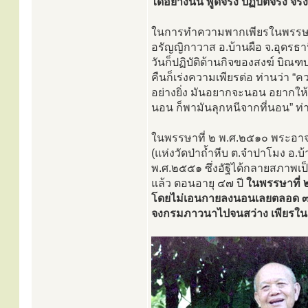
ได้อย่างนั้น พูดจริง ปฏิบัติจริง จร
ในการทำความพากเพียรในพรรษาแรกน
อรัญญิกาวาส อ.บ้านผือ จ.อุดรธ
วันก็ปฏิบัติด้านกิจของสงฆ์ บ
คืนก็เร่งความเพียรต่อ ท่านว่า 
อย่างยิ่ง มันอยากจะนอน อยากให้มั
นอน ก็พามันลุกหนีจากที่นอน” ท่
ในพรรษาที่ ๒ พ.ศ.๒๕๑๐ พระอาจา
(แห่งวัดป่าถ้ำหีบ ต.จำปาโมง อ.บ้
พ.ศ.๒๕๕๑ ซึ่งอัฐิได้กลายสภาพเป
แล้ว ตอนอายุ ๔๗ ปี
ในพรรษาที่ ๒ 
โดยไม่เอนกายลงนอนเลยตลอด ๓ เดื
จงกรมภาวนาไปจนสว่าง เพียรในล