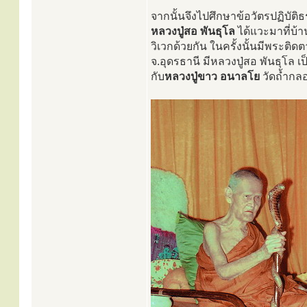
จากนั้นจึงไปศึกษาข้อวัตรปฏิบัติธ
หลวงปู่สอ พันธุโล
ได้แวะมาที่บ้
วิเวกด้วยกัน ในครั้งนั้นมีพระติด
จ.อุดรธานี มีหลวงปู่สอ พันธุโล
กับ
หลวงปู่ขาว อนาลโย
วัดถ้ำกลอ