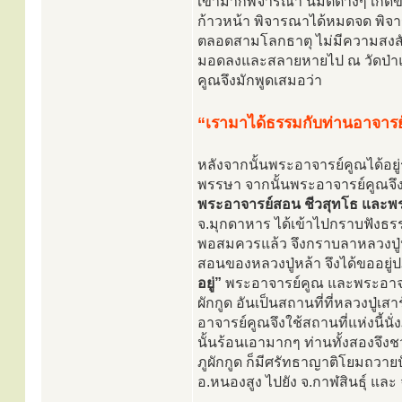
เข้ามาก็พิจารณา นิมิตต่างๆ เกิ
ก้าวหน้า พิจารณาได้หมดจด พิจ
ตลอดสามโลกธาตุ ไม่มีความสงสั
มอดลงและสลายหายไป ณ วัดป่าแก
คูณจึงมักพูดเสมอว่า
“เรามาได้ธรรมกับท่านอาจารย
หลังจากนั้นพระอาจารย์คูณได้อย
พรรษา จากนั้นพระอาจารย์คูณจึ
พระอาจารย์สอน ชีวสุทโธ และพ
จ.มุกดาหาร ได้เข้าไปกราบฟังธรร
พอสมควรแล้ว จึงกราบลาหลวงปู่
สอนของหลวงปู่หล้า จึงได้ขออยู่ป
อยู่”
พระอาจารย์คูณ และพระอาจารย
ผักกูด อันเป็นสถานที่ที่หลวงปู่
อาจารย์คูณจึงใช้สถานที่แห่งนี้
นั้นร้อนเอามากๆ ท่านทั้งสองจึง
ภูผักกูด ก็มีศรัทธาญาติโยมถวายป
อ.หนองสูง ไปยัง จ.กาฬสินธุ์ แล