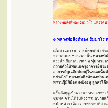
หลวงพ่อสิงห์ทอง ธัมมวโร แห่งวัดป
๏ หลวงพ่อสิงห์ทอง ธัมมวโร หยั
เมื่อท่านพระอาจารย์ทองดีพาพระ
จ.สกลนคร ช่วงเวลานั้น
หลวงพ่อส
สรงน้ำเสียก่อน
เวลา ๒ ทุ่ม พระอ
ถวายตัวให้พ่อแม่ครูอาจารย์ช่วยอ
อาจารย์คูณติดขัดอยู่ในขณะนั้
อย่างไร” หลวงพ่อสิงห์ทองท่านเทศน
พรานผู้มีฝีมือฉมังยิงธนู ลูกศรไ
ครั้นถึงฤดูเข้าพรรษา พระอาจารย
ชุมพล ครั้นได้รับฟังธรรมอุบายแ
หนักหน่วง เนื่องจากพรรษาที่ผ