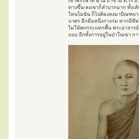
เข้าพรรษาที่ ๔ ณ ถ้ำขาม ต.ไร่
ทางขึ้น-ลงเขาก็ลำบากมาก ทั้งเส
ไหนไม่ฉัน ก็ไปต้องลงมาบิณฑบาต 
บาตร อีกมือหนึ่งกางร่ม หากมีที
ไม่ให้ตกกระแทกพื้น พระอาจารย์
แบบ อีกทั้งการอยู่ในป่าในเขา ก