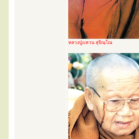
หลวงปู่แหวน สุจิณฺโณ