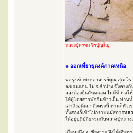
หลวงปู่พรหม จิรปุญโญ
๏ ออกเที่ยวธุดงค์ภาคเหนือ
พอรุ่งเช้าพระอาจารย์คูณ สุเมโ
จ.ขอนแก่น ไป จ.ลำปาง ซึ่งตรงกับ
สองต้องยืนกันตลอด ไม่มีที่ว่างให
ให้ผู้โดยสารพักกินข้าวเย็น ท่าน
เล่าถึงอดีตมาถึงตรงนี้ ท่านก็หัวเ
ทั้งสองก็เข้าไปกราบนมัสการ
หลว
ได้อยู่ปฏิบัติธรรมกับหลวงปู่หลวง
เมื่อมาถึง จ.เชียงราย จึงได้เดิ