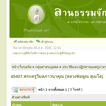
สมัครสมาชิก
เข้าสู่ระบบ
วันเวลาปัจจุบัน 08 ส.ค. 2026, 12:41
แสดงกระทู้ที่ยังไม่มีการตอบ
|
แสดงกระทู้ที่เปิดดูแล้ว
หน้าเว็บบอร์ด
»
กลุ่มศาสนบุคคล
»
ประวัติและปฏิปทาของครูบาอา
45407.พระครูวิมลภาวนาคุณ (หลวงพ่อคูณ สุเมโธ)
หน้า
1
จากทั้งหมด
1
[ 3 โพสต์ ]
ตัวอย่างพิมพ์
เจ้าของ
ข้อความ