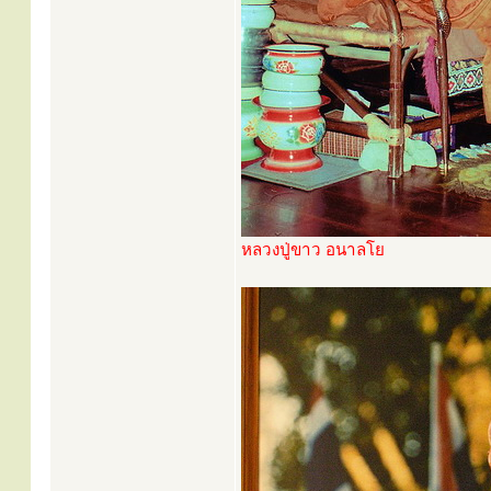
หลวงปู่ขาว อนาลโย