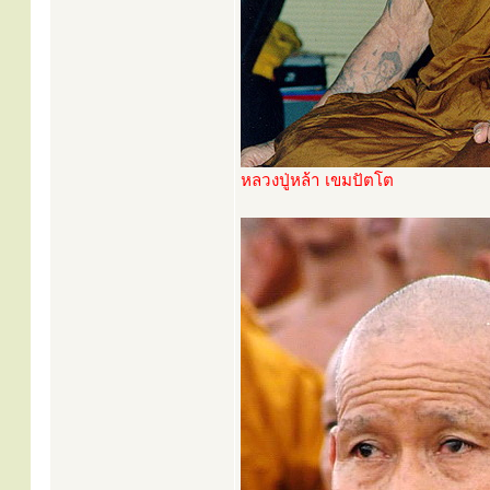
หลวงปู่หล้า เขมปัตโต