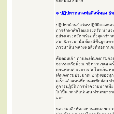
หย่อนลงไปมาก
๏ ปฏิปทาหลวงพ่อสิงห์ทอง ธัมม
ปฏิปทาด้านข้อวัตรปฏิบัติของหลวงพ
การรักษาศีลโดยเคร่งครัด ท่าน
อย่างเคร่งครัด พร้อมทั้งดุด่าว่า
สมาธิภาวนานั้น ต้องมีพื้นฐานทา
ภาวนานั้น หลวงพ่อสิงห์ทอท่านจะป
คือตอนเช้า ท่านจะเดินจงกรมก่อ
จงกรมหรือนั่งสมาธิภาวนาต่อ ครั
ตอนพลบค่ำเวลา ๕-๖ โมงเย็น หล
เดินจงกรมประมาณ ๒ ทุ่มของทุกว
เสร็จแล้วแทนที่ท่านจะพักผ่อน 
ดูการปฏิบัติ การทำความพากเพี
ไม่เป็นเวลาที่แน่นอน ท่านพยาย
มอๆ
หลวงพ่อสิงห์ทองท่านจะคอยตรวจ