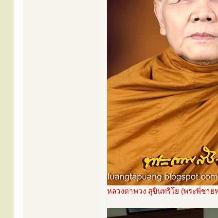
หลวงตาพวง สุขินทริโย (พระพี่ชาย