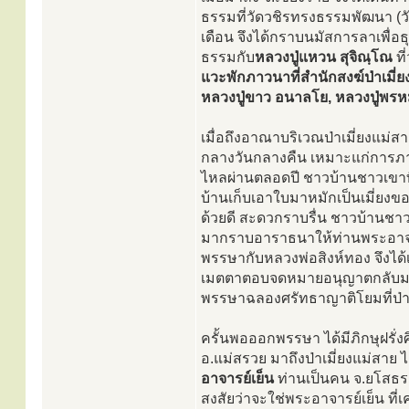
ธรรมที่วัดวชิรทรงธรรมพัฒนา (วัดป่า
เดือน จึงได้กราบนมัสการลาเพื่อธ
ธรรมกับ
หลวงปู่แหวน สุจิณฺโณ
ที
แวะพักภาวนาที่สำนักสงฆ์ป่าเมี่ย
หลวงปู่ขาว อนาลโย, หลวงปู่พรห
เมื่อถึงอาณาบริเวณป่าเมี่ยงแม่ส
กลางวันกลางคืน เหมาะแก่การภาวนา
ไหลผ่านตลอดปี ชาวบ้านชาวเขาที่น
บ้านเก็บเอาใบมาหมักเป็นเมี่ยงของ
ด้วยดี สะดวกราบรื่น ชาวบ้านชาวเ
มากราบอาราธนาให้ท่านพระอาจารย์
พรรษากับหลวงพ่อสิงห์ทอง จึงได้
เมตตาตอบจดหมายอนุญาตกลับมา จ
พรรษาฉลองศรัทธาญาติโยมที่ป่าเ
ครั้นพอออกพรรษา ได้มีภิกษุฝรั่งศ
อ.แม่สรวย มาถึงป่าเมี่ยงแม่สาย 
อาจารย์เย็น
ท่านเป็นคน จ.ยโสธร ซึ
สงสัยว่าจะใช่พระอาจารย์เย็น ที่