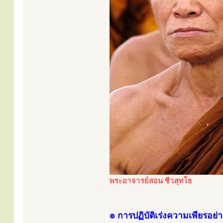
พระอาจารย์สอน ชีวสุทโธ
๏ การปฏิบัติเร่งความเพียรอย่