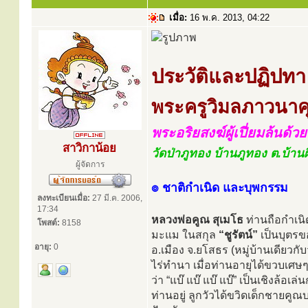
เมื่อ:
16 พ.ค. 2013, 04:22
ประวัติและปฏิปทา
พระครูวิมลภาวนาคุ
พระอริยสงฆ์ผู้เปี่ยมล้นด
สาวิกาน้อย
วัดป่าภูทอง บ้านภูทอง ต.บ้านผ
ผู้จัดการ
๏ ชาติกำเนิด และบุพกรรม
ลงทะเบียนเมื่อ:
27 มี.ค. 2006,
17:34
หลวงพ่อคูณ สุเมโธ
ท่านถือกำเนิด
โพสต์:
8158
มะแม ในสกุล
“ชูรัตน์”
เป็นบุตรข
อายุ:
0
อ.เมือง จ.ยโสธร (หมู่บ้านเดียว
ไร่ทำนา เมื่อท่านอายุได้ขวบเศษๆ
ว่า “แบ๊ แบ๊ แบ๊ แบ๊” เป็นเชิงล้อเ
ท่านอยู่ ลูกวัวได้ขวิดเด็กชาย