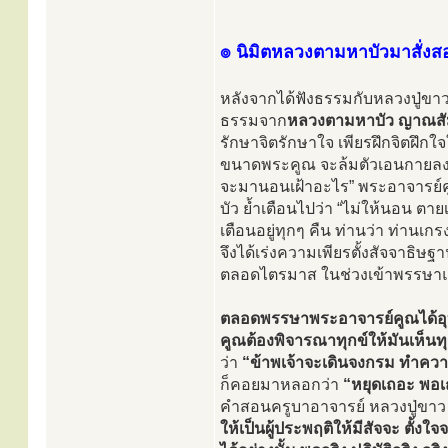
๏ นิมิตหลวงตามหาบัวมาสั่งสอ
หลังจากได้ฟังธรรมกับหลวงปู่ข
ธรรมจาก
หลวงตามหาบัว ญาณสั
รักษาจิตรักษาใจ เพียรฝึกจิตฝึกใจ
ขนาดพระคูณ จะล้มตัวเอนกายลงนอ
จะมานอนเฝ้าอะไร” พระอาจารย์คูณ
บัว ย้ำเตือนไปว่า “ไม่ให้นอน ต
เตือนอยู่ทุกๆ คืน ท่านว่า ท่าน
จึงได้เร่งความเพียรตั้งสัจจาธิษฐ
ตลอดไตรมาส ในช่วงเข้าพรรษาแ
ตลอดพรรษาพระอาจารย์คูณได้อุบ
คูณต้องพิจารณาทุกข์ให้มันเห็นทุกข
ว่า
“ข้าพเจ้าจะเดินจงกรม ทำควา
ก็คอยมาหลอกว่า
“หยุดเถอะ พอเ
คำสอนครูบาอาจารย์ หลวงปู่ขาว
ให้เป็นผู้ประพฤติให้มีสัจจะ ตั้งใจ