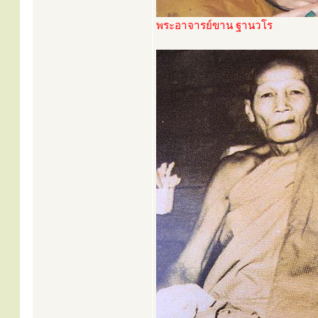
พระอาจารย์ขาน ฐานวโร