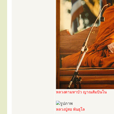
หลวงตามหาบัว ญาณสัมปันโน
หลวงปู่สอ พันธุโล