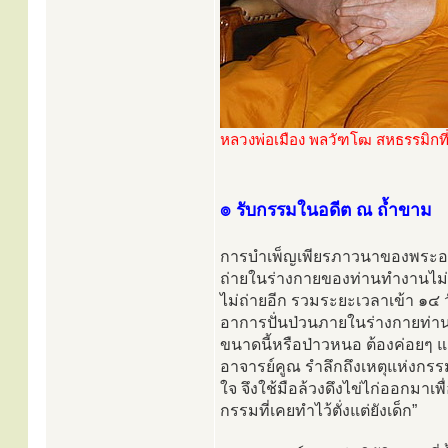
หลวงพ่อเมือง พลวัฑโฒ สหธรรมิกที
๏ รับกรรมในอดีต ณ ถ้ำขาม
การบำเพ็ญเพียรภาวนาของพระอาจ
ถ่ายในร่างกายของท่านทำงานไม่เป
ไม่ถ่ายอีก รวมระยะเวลาเข้า ๑๔ ว
อาการปั่นป่วนภายในร่างกายท่า
ขนาดนี้หรือป่าวหนอ ต้องค่อยๆ 
อาจารย์คูณ รำลึกถึงเหตุแห่งกรรมใ
ใจ จึงใช้มือล้วงดึงไข่ไก่ออกมาเพ
กรรมที่เคยทำไว้ตั่งแต่ยังเด็ก”