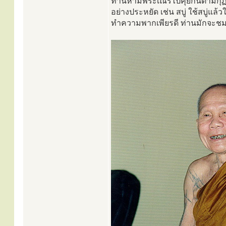
ท่านห้ามพระเณรไปคุยกันตามกุฏิ 
อย่างประหยัด เช่น สบู่ ใช้สบู่แล
ทำความพากเพียรดี ท่านมักจะชมเชย