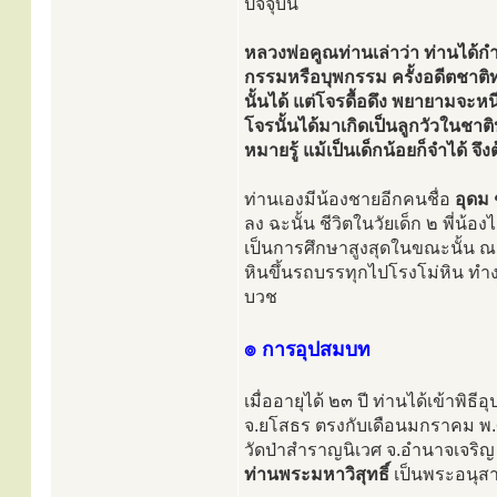
ปัจจุบัน
หลวงพ่อคูณท่านเล่าว่า ท่านได้กำ
กรรมหรือบุพกรรม ครั้งอดีตชาติท
นั้นได้ แต่โจรดื้อดึง พยายามจะ
โจรนั้นได้มาเกิดเป็นลูกวัวในชาต
หมายรู้ แม้เป็นเด็กน้อยก็จำได้ จึ
ท่านเองมีน้องชายอีกคนชื่อ
อุดม ช
ลง ฉะนั้น ชีวิตในวัยเด็ก ๒ พี่น้
เป็นการศึกษาสูงสุดในขณะนั้น ณ โ
หินขึ้นรถบรรทุกไปโรงโม่หิน ทำงา
บวช
๏ การอุปสมบท
เมื่ออายุได้ ๒๓ ปี ท่านได้เข้าพ
จ.ยโสธร ตรงกับเดือนมกราคม พ
วัดป่าสำราญนิเวศ จ.อำนาจเจริญ 
ท่านพระมหาวิสุทธิ์
เป็นพระอนุสา