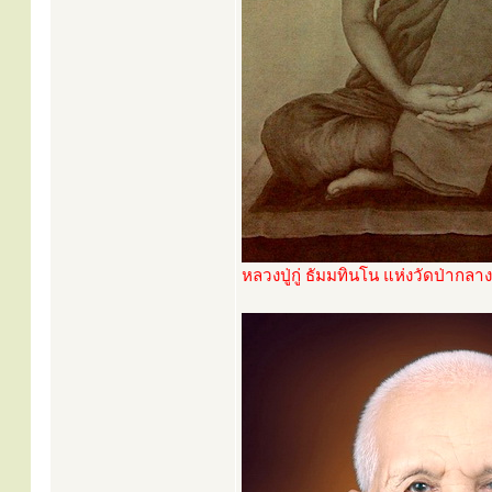
หลวงปู่กู่ ธัมมทินโน แห่งวัดป่ากลาง