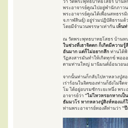
ว่า วัดพระพุทธบาทยโสธร บ้านห
พระอาจารย์คูณไปอยู่พำนักภาวนา
พระอาจารย์คูณได้เพื่อนสหธรรมิ
จ.กาฬสินธุ์) อยู่ร่วมปฏิบัติธรร
โดยมีจำนวนพรรษาเท่ากัน
เห็นท
ณ วัดพระพุทธบาทยโสธร บ้านหนอ
ในช่วงที่เฮาจิตตก ก็เกิดมีความรู
อันมาก แต่ก็ไม่อยากสึก
ท่านได้พ
วัฏสงสารมันทำให้เกิดทุกข์ พอออก
ตามท่านใหญ่ มานิมนต์อ้อนวอนอยู่อ
จากนั้นท่านก็กลับไปหาหลวงปู่สอ 
เร่าร้อนในจิตของท่านก็ยังไม่จื
โม ได้อยู่อบรมซักระยะหนึ่ง พร
อาจารย์ว่า
“ไม่ไหวหรอกหากเป็นอ
ธัมมวโร หากหลวงปู่สิงห์ทองแก้
ท่านพระอาจารย์ทองดีท่านว่า
“ป