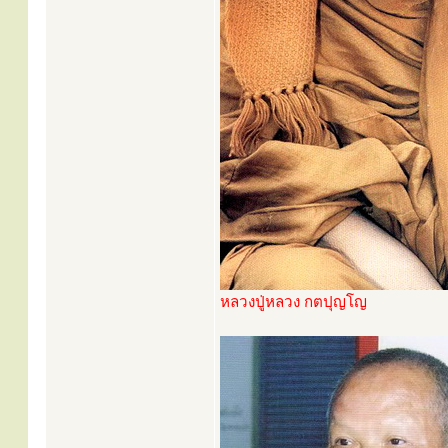
หลวงปู่หลวง กตปุญโญ