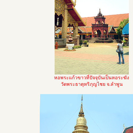
หอพระแก้วขาวที่ปัจจุบันเป็นหอระฆัง
วัดพระธาตุหริภุญไชย จ.ลำพูน