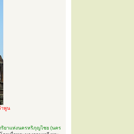
ลำพูน
ริยาแห่งนครหริภุญไชย (นคร