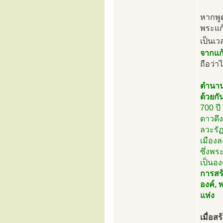
หากพู
พระแก้
เป็นเว
จากแก
ถือว่า
ตำนาน
ด้วยกั
700 ปี
ดาวดึง
ลวะรัฏ
เมืองล
ซึ่งพร
เป็นอ
การสร้
องค์, 
แห่ง
เมื่อส