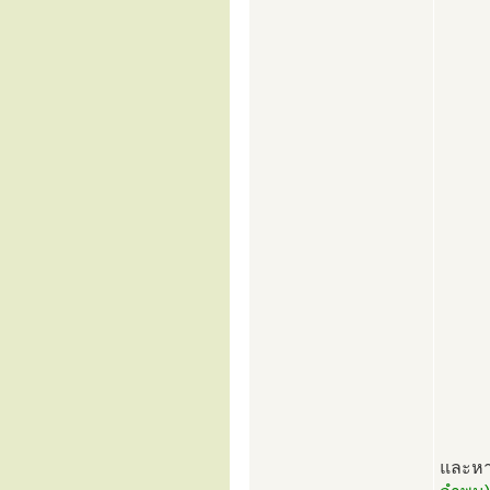
และหา