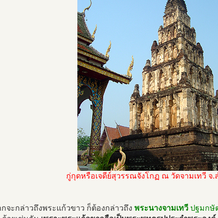
กู่กุดหรือเจดีย์สุวรรณจังโกฏ ณ วัดจามเทวี จ.
กจะกล่าวถึงพระแก้วขาว ก็ต้องกล่าวถึง
พระนางจามเทวี
ปฐมกษัต