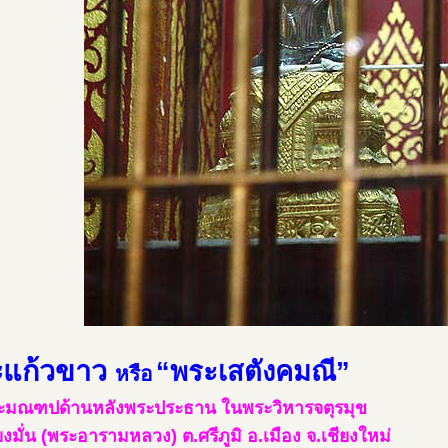
ะแก้วขาว
“พระเสตังคมณี”
หรือ
ะมณฑปด้านหลังพระประธาน ในพระวิหารจตุรมุข
ยงมั่น (พระอารามหลวง) ต.ศรีภูมิ อ.เมือง จ.เชียงใหม่