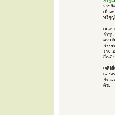
ลำพูน)
ราชธิด
เมือง
หริภุญ
เส้นทา
ลำพูน 
ครบ 6
พระองค
ราชโอ
สี่เหล
เจดีย์ส
แลงทรง
ทั้งหม
ด้วย