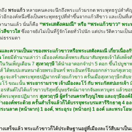
ดถึง
พระแก้ว
หลายคนคงจะนึกถึงพระแก้วมรกต พระพุทธรูปสำคัญอง
วอีกองค์หนึ่งซึ่งเป็นพระพุทธรูปที่ทำขึ้นจากแก้วสีขาว และเป็น
“พระเสตังคมณี”
“พระแก้วขาว”
ลานานแล้ว นั่นก็คือ
หรือ
พระพ
้วสีขาวใส
ซึ่งอาจยังไม่เป็นที่รู้จักโดยทั่วไปนัก แต่ประวัติความเป
ไม่ธรรมดา
และความเป็นมาของพระแก้วขาวหรือพระเสตังคมณี เกี่ยวเนื่อง
น
โดยมีตำนานเล่าว่า เมื่อองค์สมเด็จพระสัมมาสัมพุทธเจ้าได้เสด็จ
 ในวันเพ็ญเดือน 7
สุเทวฤๅษี
ได้นำเอาดอกจำปา 5 ดอก ขึ้นไปบูชาพ
ส์ ได้พบปะสนทนาด้วยพระอินทร์ พระอินทร์จึงบอกกล่าวแก่สุเทวฤๅษีว
ฐะจะสร้างพระพุทธปฏิมากรด้วยแก้วขาว ครั้นเมื่อสุเทวฤๅษีกลับจา
ะโว้ ขณะนั้น
พระยารามราช เจ้าเมืองละโว้ กับ พระกัสสปเถรเจ้า
ม
ะอรหันต์ไปได้แก้วขาวบริสุทธิ์บุษยรัตน์มาจากจันทเทวบุตร แล้ว
งค์พระพุทธปฏิมากร
สุเทวฤๅษี ผู้สร้างนครหริภุญไชย และฤๅษีองค์อ
างองค์พระด้วย ครั้นสำเร็จแล้วก็ได้บรรจุพระบรมสารีริกธาตุ 4 อ
พระนลาต (หน้าผาก) 1 องค์, พระอุระ (หน้าอก) 1 องค์ และพระโอษฐ
ร้างเสร็จแล้ว พระแก้วขาวก็ได้ประดิษฐานอยู่ที่เมืองละโว้สืบมาเป