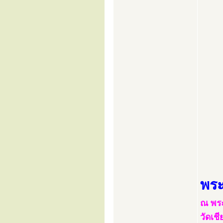
พร
ณ พร
วัดเชี