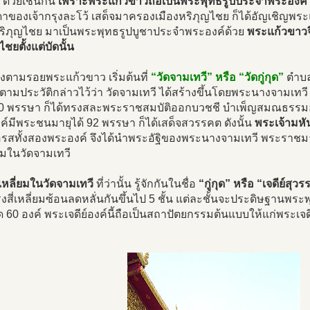
ด้วยเช่นกัน
เพราะพระแก้วขาวถือเป็นพระพุทธรูปประจำพระองค์
าของเจ้ากรุงละโว้ เสด็จมาครองเมืองหริภุญไชย ก็ได้อัญเชิญพร
หริภุญไชย มาเป็นพระพุทธรูปบูชาประจำพระองค์ด้วย
พระแก้วขาวจ
ไชยตั้งแต่บัดนั้น
งตามรอยพระแก้วขาว เริ่มต้นที่
“วัดจามเทวี” หรือ “วัดกู่กุด”
ตำบล
ตามประวัติกล่าวไว้ว่า วัดจามเทวี ได้สร้างขึ้นโดยพระนางจามเทว
0 พรรษา ก็ได้ทรงสละพระราชสมบัติออกบวชชี บำเพ็ญสมณธรรมอยู่ 
์มีพระชนมายุได้ 92 พรรษา ก็ได้เสด็จสวรรคต ดังนั้น
พระเจ้ามห
รสทั้งสองพระองค์ จึงได้นำพระอัฐิของพระนางจามเทวี พระราชมา
ี่ยมในวัดจามเทวี
ี่เหลี่ยมในวัดจามเทวี
ที่ว่านั้น รู้จักกันในชื่อ
“กู่กุด” หรือ “เจดีย์สุ
สี่เหลี่ยมซ้อนลดหลั่นกันขึ้นไป 5 ชั้น แต่ละชั้นจะประดิษฐานพ
ด 60 องค์ พระเจดีย์องค์นี้ถือเป็นสถาปัตยกรรมต้นแบบให้แก่พระเจ