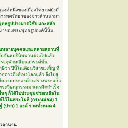
ค์หนึ่งของเมืองไทย แต่ยังมี
ที่เคารพศรัทธาของชาวล้านนามา
ุทธรูปปางมารวิชัย แกะสลัก
็นมาของพระพุทธรูปองค์นี้นั้น
กับหลายบุคคลและหลายสถานที่
ดับขันธปรินิพพานล่วงไปแล้ว
ระจุฬามณีบนสวรรค์ชั้น
่า ปีนี้ในเดือนวิสาขะเพ็ญ ที่
กดาวดึงส์เทวโลกแล้ว จึงไปสู่
ีความประสงค์จะสร้างพระแก้ว
ขอพระวิษณุกรรมมาเนรมิตสำเร็จ
ื่นๆ ก็ได้ไปประชุมช่วยเหลือใน
งค์ไว้ในพระโมลี (กระหม่อม) 1
์ (ปาก) 1 องค์ รวมทั้งหมด 4
็นเวลานาน