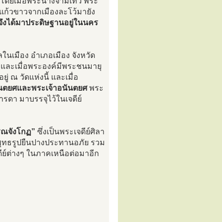
โดยเมื่อพระนางจามเทวี พระ
ะแก้วขาวจากเมืองละโว้มายัง
ึงได้มาประดิษฐานอยู่ในนคร
ในเมือง อำเภอเมือง จังหวัด
ี และเมื่อพระองค์มีพระชนมายุ
ณ วัดแห่งนี้ และเมื่อ
ันตยศและพระเจ้าอนันตยศ
พระ
รดา มาบรรจุไว้ในเจดีย์
วรรณจังโกฏ”
ซึ่งเป็นพระเจดีย์ศิลา
ระพุทธรูปยืนปางประทานอภัย รวม
ดีย์ต่างๆ ในภาคเหนือต่อมาอีก