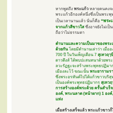
หากพูดถึง
พระแก้ว
หลายคนคงจะนึ
พระแก้วอีกองค์หนึ่งซึ่งเป็นพระ
“พระเ
เป็นเวลานานแล้ว นั่นก็คือ
จากแก้วสีขาวใส
ซึ่งอาจยังไม่เป็
ถือว่าไม่ธรรมดา
ตำนานและความเป็นมาของพระแก้
ด้วยกัน
โดยมีตำนานเล่าว่า เมื่ออ
700 ปี ในวันเพ็ญเดือน 7
สุเทวฤๅษ
ดาวดึงส์ ได้พบปะสนทนาด้วยพระอิน
ลวะรัฏฐะจะสร้างพระพุทธปฏิมากรด
เมืองละโว้ ขณะนั้น
พระยารามราช 
ซึ่งพระอรหันต์ไปได้แก้วขาวบริส
เป็นองค์พระพุทธปฏิมากร
สุเทวฤ
การสร้างองค์พระด้วย ครั้นสำเร็
องค์, พระนลาต (หน้าผาก) 1 องค์
แห่ง
เมื่อสร้างเสร็จแล้ว พระแก้วขาวก