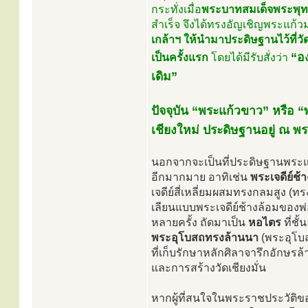
กระทั่งเมื่อ
พระบาทสมเด็จพระพุท
สำเร็จ จึงได้ทรงอัญเชิญพระแก้
เกล้าฯ ให้นำมาประดิษฐานไว้ที่ว
“อ
เป็นครั้งแรก
โดยได้มีรับสั่งว่า
เดิม”
ปัจจุบัน “พระแก้วขาว” หรือ “พร
เชียงใหม่ ประดิษฐานอยู่ ณ 
นอกจากจะเป็นที่ประดิษฐานพระแก้
อีกมากมาย อาทิเช่น
พระเจดีย์ช้
เจดีย์สี่เหลี่ยมผสมทรงกลมสูง (ท
เลียนแบบพระเจดีย์ช้างล้อมของพ
หลายครั้ง ถัดมาเป็น
หอไตร
ที่ชั
พระอุโบสถทรงล้านนา
(พระอุโบส
ที่เก็บรักษาหลักศิลาจารึกอักษรล
และการสร้างวัดเชียงมั่น
หากผู้ที่สนใจในพระราชประวัติข