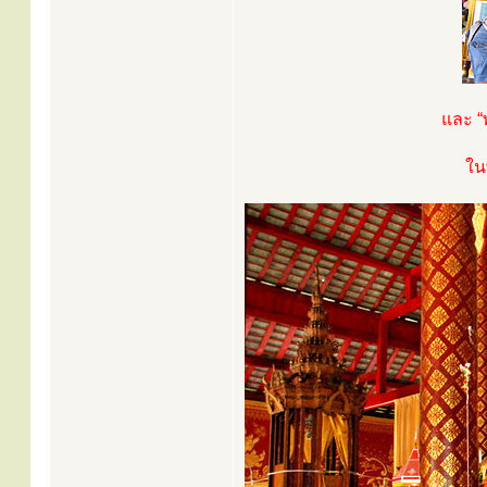
และ “
ใน