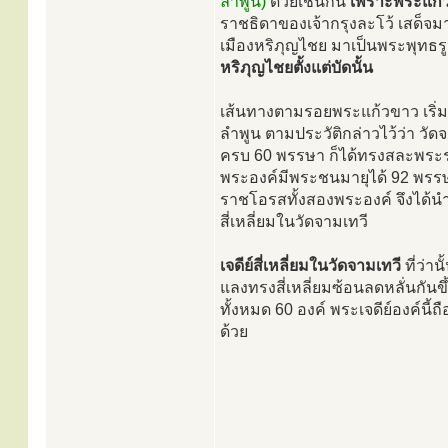
ลำพูน)
ด้วยเช่นกัน
เพราะพระแก้
ราชธิดาของเจ้ากรุงละโว้ เสด็จ
เมืองหริภุญไชย มาเป็นพระพุทธ
หริภุญไชยตั้งแต่บัดนั้น
เส้นทางตามรอยพระแก้วขาว เริ่มต
ลำพูน ตามประวัติกล่าวไว้ว่า วั
ครบ 60 พรรษา ก็ได้ทรงสละพระรา
พระองค์มีพระชนมายุได้ 92 พรรษา
ราชโอรสทั้งสองพระองค์ จึงได้น
สี่เหลี่ยมในวัดจามเทวี
เจดีย์สี่เหลี่ยมในวัดจามเทวี
ที่ว่านั
แลงทรงสี่เหลี่ยมซ้อนลดหลั่นกัน
ทั้งหมด 60 องค์ พระเจดีย์องค์นี
ด้วย