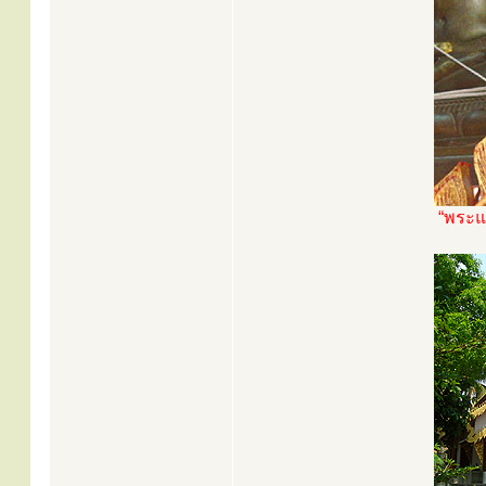
“พระแก