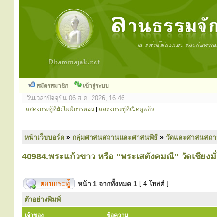
สมัครสมาชิก
เข้าสู่ระบบ
วันเวลาปัจจุบัน 06 ส.ค. 2026, 16:46
แสดงกระทู้ที่ยังไม่มีการตอบ
|
แสดงกระทู้ที่เปิดดูแล้ว
หน้าเว็บบอร์ด
»
กลุ่มศาสนสถานและศาสนพิธี
»
วัดและศาสนสถา
40984.พระแก้วขาว หรือ “พระเสตังคมณี” วัดเชียงมั่
หน้า
1
จากทั้งหมด
1
[ 4 โพสต์ ]
ตัวอย่างพิมพ์
เจ้าของ
ข้อความ