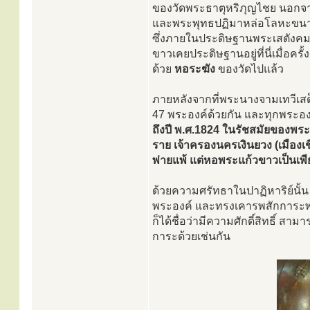
ของวัดพระธาตุหริภุญไชย นอกจา
และพระพุทธปฏิมาหล่อโลหะขนาดก
ซึ่งภายในประดิษฐานพระเสตังคมณี
ขาวเคยประดิษฐานอยู่ที่นี่เมื่อครั
ด้วย
หอระฆัง
ของวัดไปแล้ว
ภายหลังจากที่พระนางจามเทวีเสด
47 พระองค์ด้วยกัน และทุกพระองค
ถึงปี พ.ศ.1824 ในรัชสมัยของพระย
ราย เจ้าครองนครเงินยวง (เมืองเ
พ่ายแพ้ แต่หอพระแก้วขาวเป็นเพีย
ด้วยความศรัทธาในปาฏิหาริย์นั้
พระองค์ และทรงเคารพสักการะพร
ก็ได้ชื่อว่ามีความศักดิ์สิทธิ์ ส
การะด้วยเช่นกัน