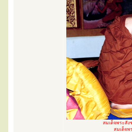
สมเด็จพระสัง
สมเด็จพร