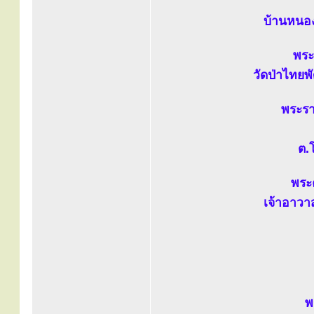
บ้านหนอง
พระ
วัดป่าไทยพ
พระรา
ต.
พระค
เจ้าอาวา
พ