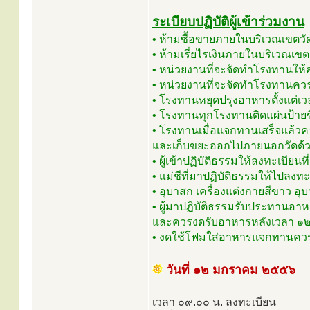
ระเบียบปฏิบัติผู้เข้าร่วมงาน
• ห้ามซื้อขายภายในบริเวณเขตวั
• ห้ามเรี่ยไรเงินภายในบริเวณเข
• หน่วยงานที่จะจัดทำโรงทานให้
• หน่วยงานที่จะจัดทำโรงทานควร
• โรงทานหยุดปรุงอาหารตั้งแต่เ
• โรงทานทุกโรงทานติดแผ่นป้ายช
• โรงทานเมื่อแจกทานเสร็จแล้
และเก็บขยะออกไปภายนอกวัดด้
• ผู้เข้าปฏิบัติธรรมให้ลงทะเบีย
• แม่ชีที่มาปฏิบัติธรรมให้ไปลงทะเ
• อุบาสก เครื่องแต่งกายสีขาว อุ
• ผู้มาปฏิบัติธรรมรับประทานอาห
และควรงดรับอาหารหลังเวลา ๑๒
• งดใช้โฟมใส่อาหารแจกทานควรใช
วันที่ ๑๒ มกราคม ๒๕๕๖
เวลา ๐๙.๐๐ น. ลงทะเบียน