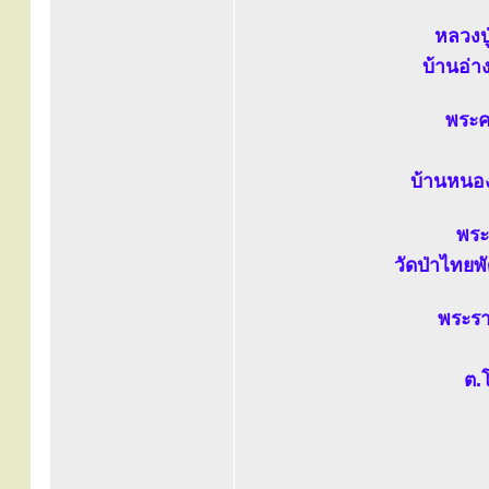
หลวงปู
บ้านอ่าง
พระคร
บ้านหนอง
พระ
วัดป่าไทยพ
พระรา
ต.