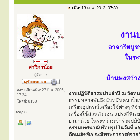
เมื่อ:
13 ม.ค. 2013, 07:30
งานป
อาจาริยบู
ในระ
สาวิกาน้อย
ผู้จัดการ
บ้านพงสว่าง
ลงทะเบียนเมื่อ:
27 มี.ค. 2006,
งานปฏิบัติธรรมประจำปี ณ วัดหนอ
17:34
ธรรมหลายพันถึงนับหมื่นคน เป็นว
โพสต์:
8158
เตรียมอุปกรณ์เครื่องใช้ต่างๆ ที
อายุ:
0
เครื่องใช้ส่วนตัว เช่น แปรงสีฟัน
ยามาด้วย ในระหว่างเข้าร่วมปฏิบั
ธรรมเทศนานับร้อยรูป ในวันที่ 
ถือเนสัชชิก จะมีพระอาจารย์จาก