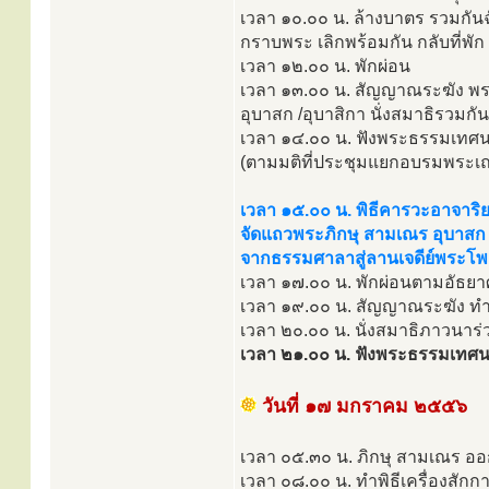
เวลา ๑๐.๐๐ น. ล้างบาตร รวมกันฉ
กราบพระ เลิกพร้อมกัน กลับที่พัก
เวลา ๑๒.๐๐ น. พักผ่อน
เวลา ๑๓.๐๐ น. สัญญาณระฆัง พระ
อุบาสก /อุบาสิกา นั่งสมาธิรวมกั
เวลา ๑๔.๐๐ น. ฟังพระธรรมเทศ
(ตามมติที่ประชุมแยกอบรมพระเณร
เวลา ๑๕.๐๐ น. พิธีคารวะอาจาร
จัดแถวพระภิกษุ สามเณร อุบาสก 
จากธรรมศาลาสู่ลานเจดีย์พระโพ
เวลา ๑๗.๐๐ น. พักผ่อนตามอัธยา
เวลา ๑๙.๐๐ น. สัญญาณระฆัง ทำว
เวลา ๒๐.๐๐ น. นั่งสมาธิภาวนาร่
เวลา ๒๑.๐๐ น. ฟังพระธรรมเทศนาต
วันที่ ๑๗ มกราคม ๒๕๕๖
เวลา ๐๕.๓๐ น. ภิกษุ สามเณร อ
เวลา ๐๘.๐๐ น. ทำพิธีเครื่องสั