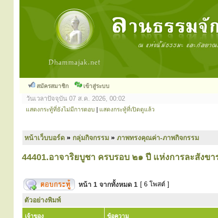
สมัครสมาชิก
เข้าสู่ระบบ
วันเวลาปัจจุบัน 07 ส.ค. 2026, 00:02
แสดงกระทู้ที่ยังไม่มีการตอบ
|
แสดงกระทู้ที่เปิดดูแล้ว
หน้าเว็บบอร์ด
»
กลุ่มกิจกรรม
»
ภาพทรงคุณค่า-ภาพกิจกรรม
44401.อาจาริยบูชา ครบรอบ ๒๑ ปี แห่งการละสังข
หน้า
1
จากทั้งหมด
1
[ 6 โพสต์ ]
ตัวอย่างพิมพ์
เจ้าของ
ข้อความ