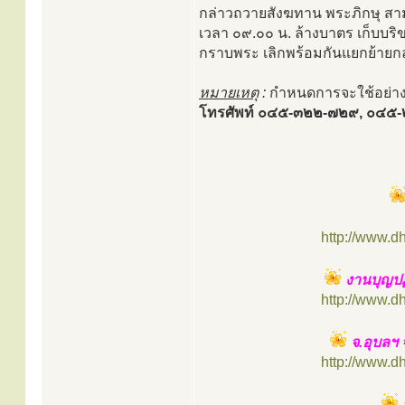
กล่าวถวายสังฆทาน พระภิกษุ สา
เวลา ๐๙.๐๐ น. ล้างบาตร เก็บบริ
กราบพระ เลิกพร้อมกันแยกย้าย
หมายเหตุ
:
กำหนดการจะใช้อย่าง
โทรศัพท์ ๐๔๕-๓๒๒-๗๒๙, ๐๔๕
http://www.d
งานบุญปฏิ
http://www.d
จ.อุบลฯ
http://www.d