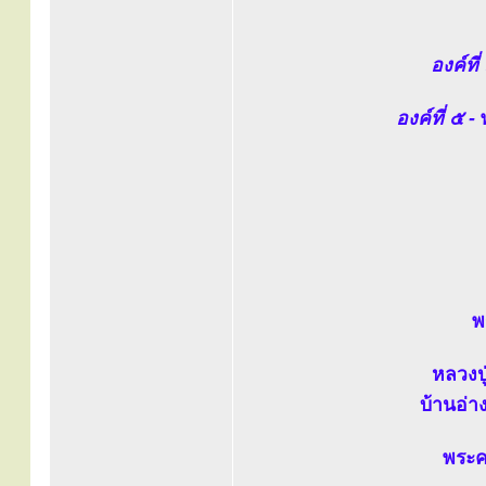
องค์ที่
องค์ที่ ๕ -
พ
พ
หลวงปู
บ้านอ่าง
พระคร