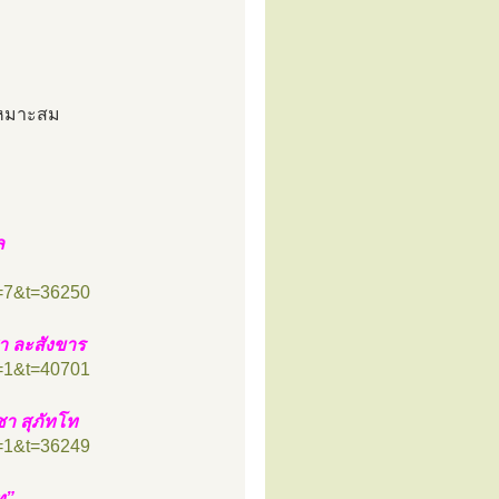
เหมาะสม
ล
f=7&t=36250
า ละสังขาร
f=1&t=40701
า สุภัทโท
f=1&t=36249
ท”