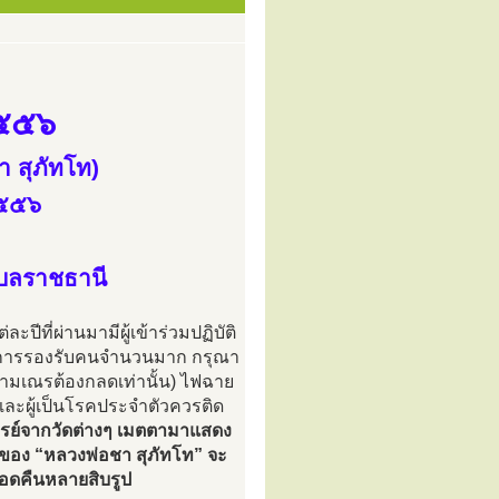
๒๕๕๖
 สุภัทโท)
๒๕๕๖
ุบลราชธานี
่ละปีที่ผ่านมามีผู้เข้าร่วมปฏิบัติ
อต่อการรองรับคนจำนวนมาก กรุณา
ุสามเณรต้องกลดเท่านั้น) ไฟฉาย
ยนและผู้เป็นโรคประจำตัวควรติด
รย์จากวัดต่างๆ เมตตามาแสดง
พของ “หลวงพ่อชา สุภัทโท” จะ
ลอดคืนหลายสิบรูป