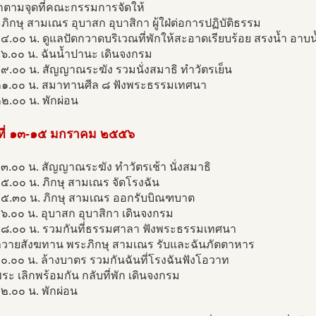
พักตามจุดที่คณะกรรมการจัดให้
ะภิกษุ สามเณร อุบาสก อุบาสิกา ผู้ใฝ่ต่อการปฏิบัติธรรม
๔.๐๐ น. ดูแลปัดกวาดบริเวณที่พักให้สะอาดเรียบร้อย สรงนํ้า อาบนํ
๖.๐๐ น. ฉันนํ้าปานะ เดินจงกรม
๙.๐๐ น. สัญญาณระฆัง รวมนั่งสมาธิ ทำวัตรเย็น
๒๑.๐๐ น. สมาทานศีล ๘ ฟังพระธรรมเทศนา
๒.๐๐ น. พักผ่อน
นที่ ๑๓-๑๕ มกราคม ๒๕๕๖
๓.๐๐ น. สัญญาณระฆัง ทำวัตรเช้า นั่งสมาธิ
๕.๐๐ น. ภิกษุ สามเณร จัดโรงฉัน
๐๕.๓๐ น. ภิกษุ สามเณร ออกรับบิณฑบาต
๖.๐๐ น. อุบาสก อุบาสิกา เดินจงกรม
๐๘.๐๐ น. รวมกันที่ธรรมศาลา ฟังพระธรรมเทศนา
ถวายสังฆทาน พระภิกษุ สามเณร รับและฉันภัตตาหาร
๐.๐๐ น. ล้างบาตร รวมกันฉันที่โรงฉันฟังโอวาท
ะ เลิกพร้อมกัน กลับที่พัก เดินจงกรม
๒.๐๐ น. พักผ่อน