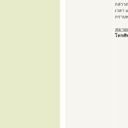
กล่าว
เวลา ๐
กราบพ
หมายเ
โทรศั