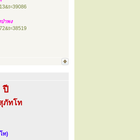
=13&t=39086
ป่าพง
=72&t=38519
ปี
ุภัทโท
ทโท)