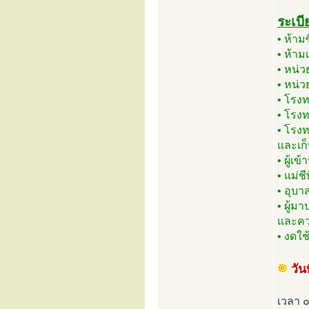
ระเบี
• ห้า
• ห้าม
• หน่ว
• หน่
• โรง
• โรง
• โรง
และเก
• ผู้เ
• แม่ช
• อุบา
• ผู้ม
และคว
• งดใ
วั
เวลา 