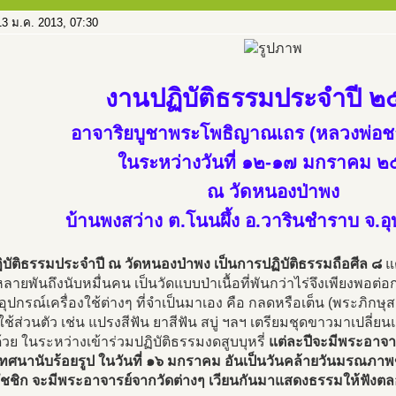
3 ม.ค. 2013, 07:30
งานปฏิบัติธรรมประจำปี 
อาจาริยบูชาพระโพธิญาณเถร (หลวงพ่อชา
ในระหว่างวันที่ ๑๒-๑๗ มกราคม 
ณ วัดหนองป่าพง
บ้านพงสว่าง ต.โนนผึ้ง อ.วารินชำราบ จ.อ
บัติธรรมประจำปี ณ วัดหนองป่าพง เป็นการปฏิบัติธรรมถือศีล ๘
แต
ายพันถึงนับหมื่นคน เป็นวัดแบบป่าเนื้อที่พันกว่าไร่จึงเพียงพ
อุปกรณ์เครื่องใช้ต่างๆ ที่จำเป็นมาเอง คือ กลดหรือเต็น (พระภิกษ
งใช้ส่วนตัว เช่น แปรงสีฟัน ยาสีฟัน สบู่ ฯลฯ เตรียมชุดขาวมาเปลี่
วย ในระหว่างเข้าร่วมปฏิบัติธรรมงดสูบบุหรี่
แต่ละปีจะมีพระอาจา
ทศนานับร้อยรูป ในวันที่ ๑๖ มกราคม อันเป็นวันคล้ายวันมรณภา
สัชชิก จะมีพระอาจารย์จากวัดต่างๆ เวียนกันมาแสดงธรรมให้ฟังต