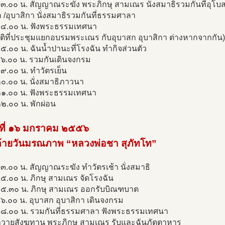
๓.๐๐ น. สัญญาณระฆัง พระภิกษุ สามเณร นั่งสมาธิรวมกันที่อุโบ
 /อุบาสิกา นั่งสมาธิรวมกันที่ธรรมศาลา
๑๔.๐๐ น. ฟังพระธรรมเทศนา
ติที่ประชุมแยกอบรมพระเณร กับอุบาสก อุบาสิกา ต่างหากจากกัน)
๕.๐๐ น. ฉันนํ้าปานะที่โรงฉัน ทำกิจส่วนตัว
๑๖.๐๐ น. รวมกันเดินจงกรม
๙.๐๐ น. ทำวัตรเย็น
๐.๐๐ น. นั่งสมาธิภาวนา
๒๑.๐๐ น. ฟังพระธรรมเทศนา
๒.๐๐ น. พักผ่อน
นที่ ๑๖ มกราคม ๒๕๕๖
ล้ายวันมรณภาพ “หลวงพ่อชา สุภัทโท”
๓.๐๐ น. สัญญาณระฆัง ทำวัตรเช้า นั่งสมาธิ
๕.๐๐ น. ภิกษุ สามเณร จัดโรงฉัน
๐๕.๓๐ น. ภิกษุ สามเณร ออกรับบิณฑบาต
๖.๐๐ น. อุบาสก อุบาสิกา เดินจงกรม
๐๘.๐๐ น. รวมกันที่ธรรมศาลา ฟังพระธรรมเทศนา
ถวายสังฆทาน พระภิกษุ สามเณร รับและฉันภัตตาหาร