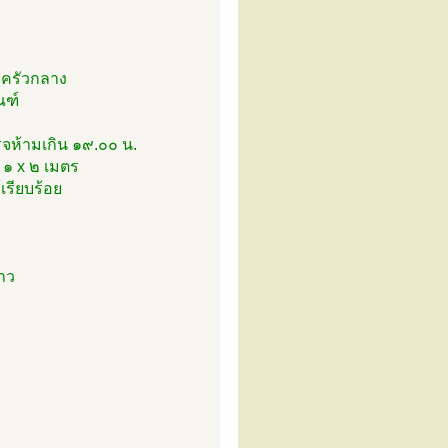
งครัวกลาง
ณฑ์
จห้ามเกิน ๑๙.๐๐ น.
 ๑ x ๒ เมตร
รียบร้อย
ขาว