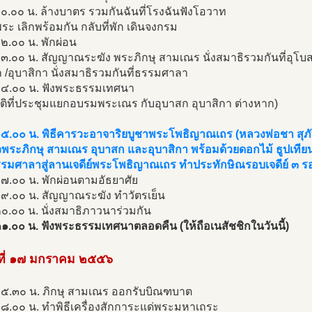
๐.๐๐ น. ล้างบาตร รวมกันฉันที่โรงฉันฟังโอวาท
ะ เลิกพร้อมกัน กลับที่พัก เดินจงกรม
๒.๐๐ น. พักผ่อน
๓.๐๐ น. สัญญาณระฆัง พระภิกษุ สามเณร นั่งสมาธิรวมกันที่อุโบ
 /อุบาสิกา นั่งสมาธิรวมกันที่ธรรมศาลา
๑๔.๐๐ น. ฟังพระธรรมเทศนา
ติที่ประชุมแยกอบรมพระเณร กับอุบาสก อุบาสิกา ต่างหาก)
๑๕.๐๐ น. พิธีคารวะอาจาริยบูชาพระโพธิญาณเถร (หลวงพ่อชา สุภ
พระภิกษุ สามเณร อุบาสก และอุบาสิกา พร้อมด้วยดอกไม้ ธูปเทีย
รมศาลาสู่ลานเจดีย์พระโพธิญาณเถร ทำประทักษิณรอบเจดีย์ ๓ ร
๗.๐๐ น. พักผ่อนตามอัธยาศัย
๑๙.๐๐ น. สัญญาณระฆัง ทำวัตรเย็น
๐.๐๐ น. นั่งสมาธิภาวนาร่วมกัน
๑.๐๐ น. ฟังพระธรรมเทศนาตลอดคืน (ให้ถือเนสัชชิกในวันนี้)
นที่ ๑๗ มกราคม ๒๕๕๖
๐๕.๓๐ น. ภิกษุ สามเณร ออกรับบิณฑบาต
๘.๐๐ น. ทำพิธีเครื่องสักการะแด่พระมหาเถระ