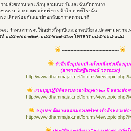
ถวายสังฆทาน พระภิกษุ สามเณร รับและฉันภัตตาหาร
๙.๐๐ น. ล้างบาตร เก็บบริขาร ฟังโอวาทที่โรงฉัน
ระ เลิกพร้อมกันแยกย้ายกลับอาวาสตามปกติ
หตุ
:
กำหนดการจะใช้อย่างนี้ทุกปีและอาจเปลี่ยนแปลงตามความ
พท์ ๐๔๕-๓๒๒-๗๒๙, ๐๔๕-๒๖๗-๕๖๓ โทรสาร ๐๔๕-๒๖๘-๐๘๔
---------------------------------------
รำลึกถึงอุปลมณี แก้วมณีแห่งเมืองอุบ
(อาจารย์เสฐียรพงษ์ วรรณปก)
http://www.dhammajak.net/forums/viewtopic.php?
งานบุญปฏิบัติธรรมอาจาริยบูชา ๒๐ ปี หลวงพ่อช
http://www.dhammajak.net/forums/viewtopic.php?
จ.อุบลฯ จัดงานหลอมรวมศรัทธารำลึกหลวงพ่อช
http://www.dhammajak.net/forums/viewtopic.php?
ประวัติและปฏิปทา “หลวงพ่อชา สุภัทโ