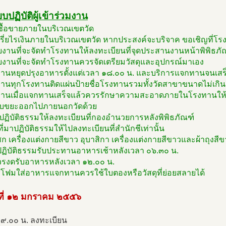
ยบปฏิบัติผู้เข้าร่วมงาน
มซื้อขายภายในบริเวณเขตวัด
เรี่ยไรเงินภายในบริเวณเขตวัด หากประสงค์จะบริจาค ขอเชิญที่โร
ยงานที่จะจัดทำโรงทานให้ลงทะเบียนที่จุดประสานงานหน้าพิพิธภั
วยงานที่จะจัดทำโรงทานควรจัดเตรียมวัสดุและอุปกรณ์มาเอง
ทานหยุดปรุงอาหารตั้งแต่เวลา ๑๘.๐๐ น. และบริการแจกทานจนเสร็
ทานทุกโรงทานติดแผ่นป้ายชื่อโรงทานรวมทั้งวัดสาขาขนาดไม่เกิน
ทานเมื่อแจกทานเสร็จแล้วควรรักษาความสะอาดภายในโรงทานให้เ
็บขยะออกไปภายนอกวัดด้วย
ข้าปฏิบัติธรรมให้ลงทะเบียนที่กองอำนวยการหลังพิพิธภัณฑ์
ีที่มาปฏิบัติธรรมให้ไปลงทะเบียนที่สำนักชีเท่านั้น
สก เครื่องแต่งกายสีขาว อุบาสิกา เครื่องแต่งกายสีขาวและผ้าถุงสี
าปฏิบัติธรรมรับประทานอาหารเช้าหลังเวลา ๐๖.๓๐ น.
รงดรับอาหารหลังเวลา ๑๒.๐๐ น.
ช้โฟมใส่อาหารแจกทานควรใช้ใบตองหรือวัสดุที่ย่อยสลายได้
นที่ ๑๒ มกราคม ๒๕๕๖
๐๙.๐๐ น. ลงทะเบียน