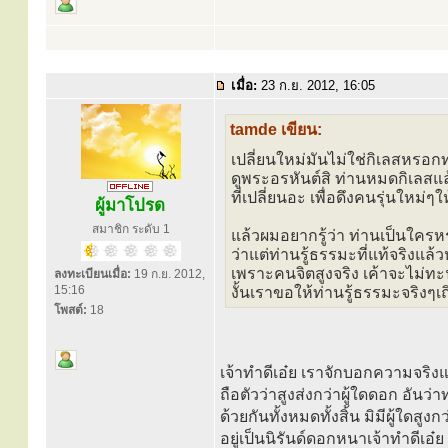
เมื่อ:
23 ก.ย. 2012, 16:05
tamde เขียน:
เปลี่ยนใหม่มันไม่ใช่กิเลสหรอก
ดูพระอรหันต์สิ ท่านหมดกิเลสแ
ที่เปลี่ยนอะ เพื่อดึงคนรุ่นใหม่
ผู้มาโปรด
สมาชิก ระดับ 1
แล้วผมอยากรู้ว่า ท่านเป็นใค
ว่าแต่ท่านรู้ธรรมะที่แท้จริงแล
เพราะคนจิตสูงจริง เค้าจะไม่ท
ลงทะเบียนเมื่อ:
19 ก.ย. 2012,
15:16
งั้นเราขอให้ท่านรู้ธรรมะจริงๆเ
โพสต์:
18
เจ้าทำดีเอ๋ย เราจักบอกความจริงแก
ถือตัวว่าสูงส่งกว่าผู้ใดดอก อันว่า
ด้วยกันทั้งหมดทั้งสิ้น มิมีผู้ใดสู
อยู่เป็นนิรันด์ดอกหนาเจ้าทำดีเอ๋ย