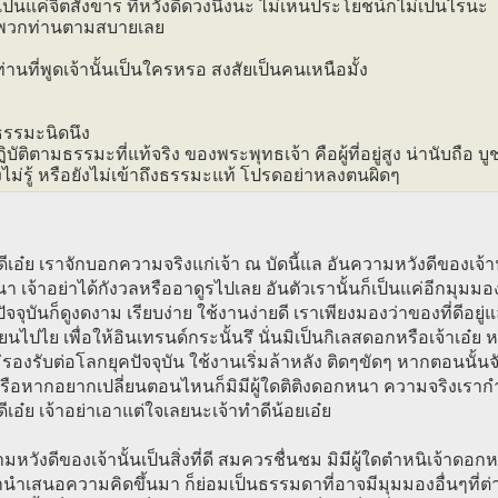
เป็นแค่จิตสังขาร ที่หวังดีดวงนึงนะ ไม่เห็นประโยชน์ก็ไม่เป็นไรนะ
พวกท่านตามสบายเลย
่านที่พูดเจ้านั้นเป็นใครหรอ สงสัยเป็นคนเหนือมั้ง
รรมะนิดนึง
่ปฏิบัติตามธรรมะที่แท้จริง ของพระพุทธเจ้า คือผู้ที่อยู่สูง น่านับถือ บู
่ยังไม่รู้ หรือยังไม่เข้าถึงธรรมะแท้ โปรดอย่าหลงตนผิดๆ
ดีเอ๋ย เราจักบอกความจริงแก่เจ้า ณ บัดนี้แล อันความหวังดีของเจ้านั
 เจ้าอย่าได้กังวลหรืออาดูรไปเลย อันตัวเรานั้นก็เป็นแค่อีกมุมมองห
ัจจุบันก็ดูงดงาม เรียบง่าย ใช้งานง่ายดี เราเพียงมองว่าของที่ดีอยู
ี่ยนไปไย เพื่อให้อินเทรนด์กระนั้นรึ นั่นมิเป็นกิเลสดอกหรือเจ้าเอ
่รองรับต่อโลกยุคปัจจุบัน ใช้งานเริ่มล้าหลัง ติดๆขัดๆ หากตอนนั้นจั
รือหากอยากเปลี่ยนตอนไหนก็มิมีผู้ใดติติงดอกหนา ความจริงเรา
ดีเอ๋ย เจ้าอย่าเอาแต่ใจเลยนะเจ้าทำดีน้อยเอ๋ย
มหวังดีของเจ้านั้นเป็นสิ่งที่ดี สมควรชื่นชม มิมีผู้ใดตำหนิเจ้าดอ
จ้านำเสนอความคิดขึ้นมา ก็ย่อมเป็นธรรมดาที่อาจมีมุมมองอื่นๆที