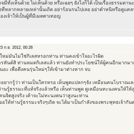
าจมีทั้งเห็นด้วย ไม่เห็นด้วย หรือเฉยๆ ยังไงก็ได้ เป็นเรื่องธรรมดานะ
ที่หลากหลายเหล่านั้นเถิด อย่าร้อนรนไปเลย อย่าตำหนิหรือดูแคลน
องเจ้าให้เป็นผุู้ที่มีเมตตาเทอญ
3 ก.ย. 2012, 00:28
นใหม่มันไม่ใช่กิเลสหรอกท่าน ท่านคงเข้าใจอะไรผิด
รหันต์สิ ท่านหมดกิเลสแล้ว ท่านยังทำประโยชน์ให้ผู้คนอีกมากมา
ี่ยนอะ เพื่อดึงคนรุ่นใหม่ๆให้เข้ามาต่างหาก จบ
มอยากรู้ว่า ท่านเป็นใครหรอ เห็นพูดแปลกๆจัง เหมือนคนโบราณเล
ท่านรู้ธรรมะที่แท้จริงแล้วหรือ เห็นท่านพูด ดูเหมือนทะนงคนให้ให้ส
นจิตสูงจริง เค้าจะไม่ทะนงตนว่าสูงนะท่าน
าขอให้ท่านรู้ธรรมะจริงๆเถิด จะได้มาเป็นกำลังของพระพุทธเจ้ากันต