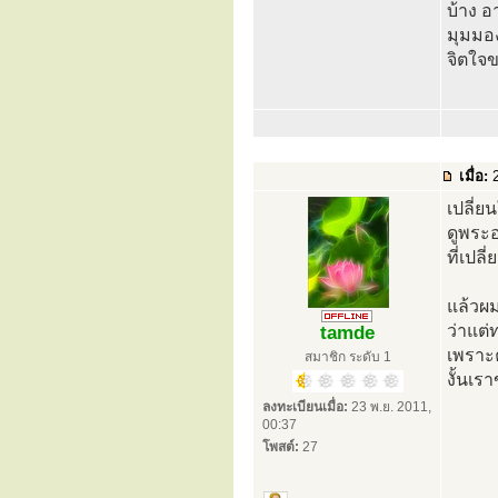
บ้าง อ
มุมมอง
จิตใจข
เมื่อ:
2
เปลี่ย
ดูพระอ
ที่เปล
แล้วผ
ว่าแต่
tamde
เพราะค
สมาชิก ระดับ 1
งั้นเร
ลงทะเบียนเมื่อ:
23 พ.ย. 2011,
00:37
โพสต์:
27