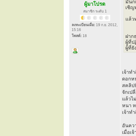
มันก็
ผู้มาโปรด
เชิญ
สมาชิก ระดับ 1
แล้วท
ลงทะเบียนเมื่อ:
19 ก.ย. 2012,
15:16
โพสต์:
18
ฝากธ
ผู้ที
ผู้ที
เจ้าทำ
ดอกหนา
สคลิปป
จักเปล
แล้วไม
หนา ห
เจ้าทำ
อันควา
เมื่อเ