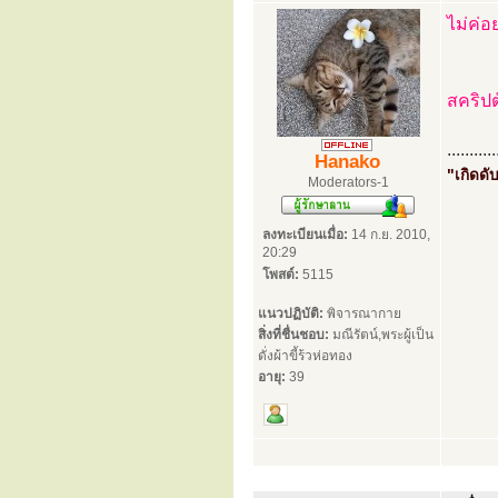
ไม่ค่อ
สคริป
...........
Hanako
"เกิดดับ
Moderators-1
ลงทะเบียนเมื่อ:
14 ก.ย. 2010,
20:29
โพสต์:
5115
แนวปฏิบัติ:
พิจารณากาย
สิ่งที่ชื่นชอบ:
มณีรัตน์,พระผู้เป็น
ดั่งผ้าขี้ร้วห่อทอง
อายุ:
39