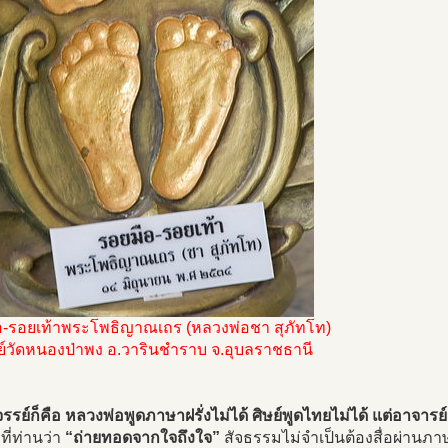
อ-รอยเท้าพระโพธิญาณเถร (หลวงพ่อชา สุภัทโท)
ย์วัดหนองป่าพง อ.วารินชำราบ จ.อุบลราชธานี
จรรย์ก็คือ หลวงพ่อพูดภาษาฝรั่งไม่ได้ ศิษย์พูดไทยไม่ได้ แต่อาจารย
ที่ท่านว่า
“ถ่ายทอดจากใจถึงใจ”
สัจธรรมไม่จำเป็นต้องสื่อผ่านภาษา 