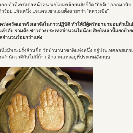
อก ทำทีเคร่งต่อหน้าคน พอโยมคล้อยหลังก็งัด “ปัจจัย” ออกมานับ เอ
.ห้าร้อย...พันหนึ่ง...จนคนเขาแอบตั้งฉายาว่า “หลวงเขี่ย”
ร่งครัดเอาจริงเอาจังในการปฏิบัติ ทำให้มีผู้ศรัทธามามอบตัวเป
มลำดับ รวมถึง ชาวต่างประเทศจำนวนไม่น้อย ศิษย์เหล่านี้แยกย้ายก
ศจำนวนร้อยกว่าแห่ง
ึ่งมีพระฝรั่งล้วนชื่อ วัดป่านานาชาติแห่งหนึ่ง อยู่ประเทศออสเตรเลี
กสำนักวาติกันไม่กี่ก้าว อีกสามแห่งอยู่ที่ประเทศอังกฤษ