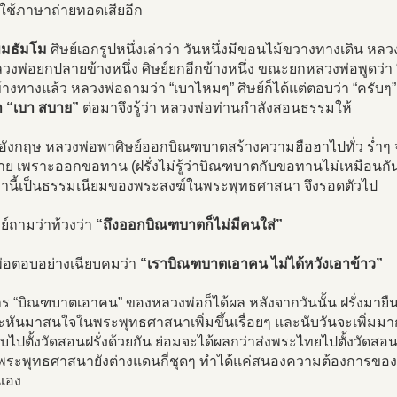
่าใช้ภาษาถ่ายทอดเสียอีก
ขมธัมโม
ศิษย์เอกรูปหนึ่งเล่าว่า วันหนึ่งมีขอนไม้ขวางทางเดิน ห
วงพ่อยกปลายข้างหนึ่ง ศิษย์ยกอีกข้างหนึ่ง ขณะยกหลวงพ่อพูดว่
้างทางแล้ว หลวงพ่อถามว่า “เบาไหมๆ” ศิษย์ก็ได้แต่ตอบว่า “ครับๆ
่า “เบา สบาย”
ต่อมาจึงรู้ว่า หลวงพ่อท่านกำลังสอนธรรมให้
ปอังกฤษ หลวงพ่อพาศิษย์ออกบิณฑบาตสร้างความฮือฮาไปทั่ว ร่ำๆ 
ย เพราะออกขอทาน (ฝรั่งไม่รู้ว่าบิณฑบาตกับขอทานไม่เหมือนกัน
งว่านี้เป็นธรรมเนียมของพระสงฆ์ในพระพุทธศาสนา จึงรอดตัวไป
ิษย์ถามว่าท้วงว่า
“ถึงออกบิณฑบาตก็ไม่มีคนใส่”
่อตอบอย่างเฉียบคมว่า
“เราบิณฑบาตเอาคน ไม่ได้หวังเอาข้าว”
ร “บิณฑบาตเอาคน” ของหลวงพ่อก็ได้ผล หลังจากวันนั้น ฝรั่งมาย
หันมาสนใจในพระพุทธศาสนาเพิ่มขึ้นเรื่อยๆ และนับวันจะเพิ่มมาก
ลับไปตั้งวัดสอนฝรั่งด้วยกัน ย่อมจะได้ผลกว่าส่งพระไทยไปตั้งวัดส
่พระพุทธศาสนายังต่างแดนกี่ชุดๆ ทำได้แค่สนองความต้องการของ
นเอง