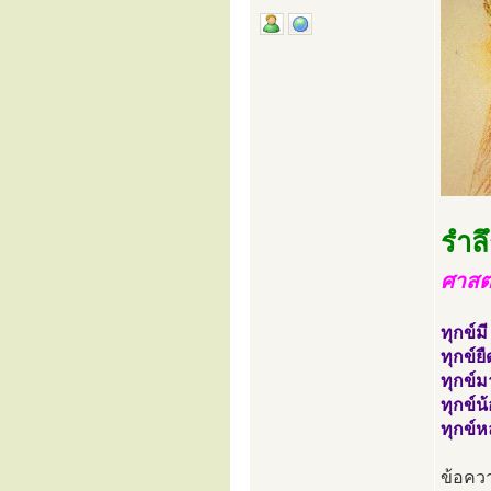
รำล
ศาสต
ทุกข์ม
ทุกข์ย
ทุกข์
ทุกข์น
ทุกข์ห
ข้อควา