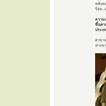
หลังหล
ร้อย..
ความเค
ขึ้นตา
ประเท
สาขาหน
ห่างจา