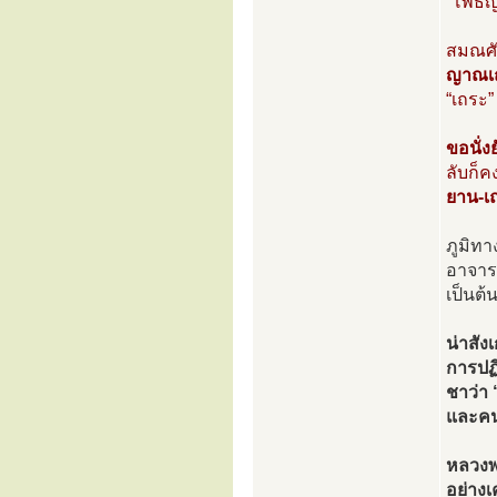
“โพธิญ
สมณศัก
ญาณเถ
“เถระ”
ขอนั่ง
ลับก็ค
ยาน-เ
ภูมิทา
อาจารย
เป็นต้
น่าสัง
การปฏ
ชาว่า 
และคน
หลวงพ่
อย่างเ