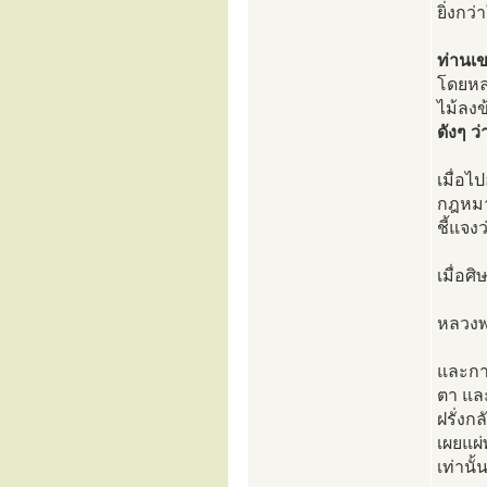
ยิ่งกว
ท่านเ
โดยหล
ไม้ลงข
ดังๆ ว
เมื่อไ
กฎหมา
ชี้แจ
เมื่อศ
หลวงพ
และกา
ตา และ
ฝรั่งก
เผยแผ
เท่านั้