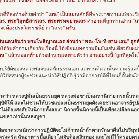
าณเถร” ถึงจะอ่านออกเสียงว่า “เถน” มิได้แปลว่า ขโมย
ดิ์ที่ลงท้ายด้วยคำว่า
“เถน”
เป็นสมณศักดิ์ที่พระราชทานแก่พระวิ
ร, พระวิสุทธิสารเถร, พระพรหมยานเถร
คำอ่านที่ถูกท่านอ่าน
“เ
 จะต้องประวิสรรชนีย์ว่า “เถระ” ครับ
ยันนอนยันว่า พระโพธิญาณเถร อ่านว่า “พระ-โพ-ทิ-ยาน-เถน” ถูกต
งได้รับคำถามเกี่ยวกับเรื่องนี้ ได้เขียนบทความยืนยันเช่นเดียวกับผม
ถน”
แล้วหยอดท้ายด้วยสำนวนเฉพาะตัวว่า อ่านอย่างนี้ “ถูกที่สุดใน
งปริยัติของหลวงพ่อจบแค่นักธรรมเอก แต่ท่านคิดว่าพื้นความรู้แค่น
์วิปัสสนาผู้จะช่วยแนะนำวิธีปฏิบัติ รู้ว่ามีอาจารย์ดีที่ไหนก็ดั้นดัน
น
เกตว่า หลวงปู่มั่นเป็นธรรมยุต หลวงพ่อชาเป็นมหานิกาย กระนั้นหลวง
ิบัติให้ และไม่ชวนให้บวชแปลงเป็นธรรมยุตดังเคยชวนอาจารย์รูป
“ไม่ต้องสงสัยในนิกายทั้งสอง” นิกายนั้นนิกายนี้เป็นเพียงเปลือกนอก
เขลาเท่านั้นหลงบูชา
อชาตระหนักว่าการปฏิบัติจะไม่ก้าวหน้าถ้าหากรักษาศีลไม่บริสุทธ
คร่งครัด ฉันอาหารมื้อเดียว ไม่จับต้องเงินทอง และไม่มีไว้ครอบค