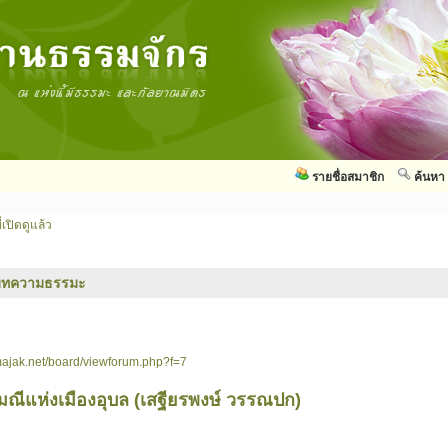
รายชื่อสมาชิก
ค้นหา
่เปิดดูแล้ว
บทความธรรมะ
ajak.net/board/viewforum.php?f=7
มณีแห่งเมืองอุบล (เสฐียรพงษ์ วรรณปก)