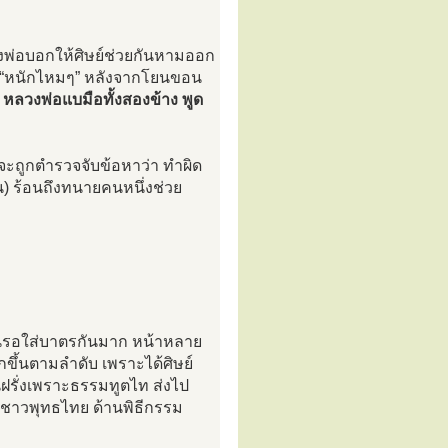
ลวงพ่อบอกให้ศิษย์ช่วยกันหามออก
า “หนักไหมๆ” หลังจากโยนขอน
”
หลวงพ่อแบมือทั้งสองข้าง พูด
จะถูกตำรวจจับข้อหาว่า ทำผิด
) ร้อนถึงทนายคนหนึ่งช่วย
ืนรอใส่บาตรกันมาก หน้าหลาย
ขึ้นตามลำดับ เพราะได้ศิษย์
อนฝรั่งเพราะธรรมทูตไท ส่งไป
ชาวพุทธไทย ด้านพิธีกรรม