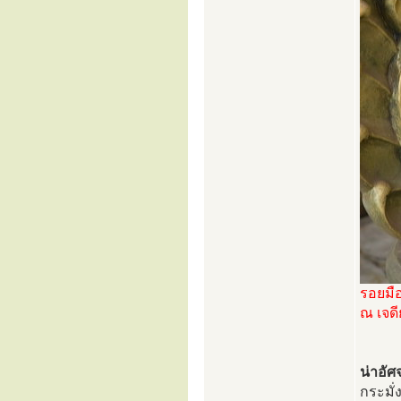
รอยมื
ณ เจดี
น่าอัศ
กระมั่ง