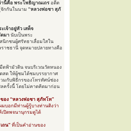
่ว่านี้คือ พระโพธิญาณเถร
อดีต
ู้จักกันในนาม
“หลวงพ่อชา สุภั
จ้าอยู่หัว เสด็จ
ถัดมา
นับเป็นพระ
สนิกชนผู้ศรัทธาเลื่อมใสใน
ุบลราชธานี จุดหมายปลายทางคือ
หลไปมืดฟ้ามัวดิน จนบริเวณวัดหนอง
ทอดสด ให้ผู้ชมได้ชมบรรยากาศ
่วมกับพิธีกรของโทรทัศน์ช่อง
ครั้งนี้ โดยไม่คาดคิดมาก่อน
อง “หลวงพ่อชา สุภัทโท”
บอกมีท่านผู้รู้บางท่านติงว่า
ให้เปิดพจนานุกรมดูได้
“เถน”
ที่เป็นคำอ่านของ