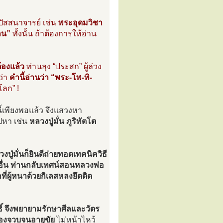
ปัสสนาจารย์ เช่น
พระอุดมวิชา
ถน”
ทั้งนั้น ถ้าต้องการให้อ่าน
้องแล้ว
ท่านลุง “ประสก” ผู้ล่วง
ว่า
คำนี้อ่านว่า “พระ-โพ-ทิ-
โลก” !
ี้เพียงพอแล้ว จึงแสวงหา
ไปหา เช่น
หลวงปู่มั่น ภูริทัตโต
ปู่มั่นก็ยินดีถ่ายทอดเทคนิควิธี
อื่น ท่านกลับเทศน์สอนหลวงพ่อ
ที่ผู้หนาด้วยกิเลสหลงยึดติด
ิ์ จึงพยายามรักษาศีลและวัตร
รองจวบจนอายุขัย
ไม่หน้าไหว้