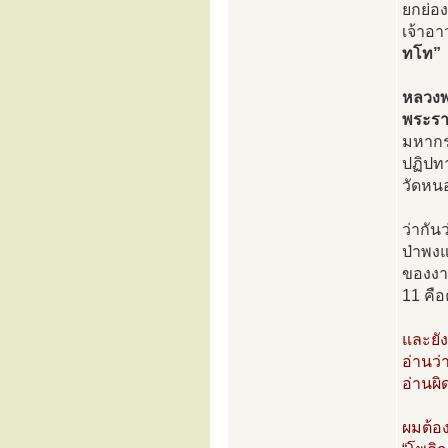
ยกย่อ
เจ้าอา
ทโท”
หลวงพ่
พระรา
มหากรุ
ปฏิปท
วัดหน
ว่ากัน
ป่าพงแ
ของงาน
11 คือ
และยั
อ่านว่
อ่านผิ
ผมต้อง