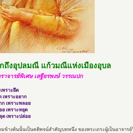
ึกถึงอุปลมณี แก้วมณีแห่งเมืองอุบล
ราจารย์พิเศษ เสฐียรพงษ์ วรรณปก
ี เพราะยึด
ืด เพราะอยาก
มาก เพราะพลอย
้อย เพราะหยุด
ลุด เพราะปล่อย
มข้างต้นนั้นเป็นคติพจน์สำคัญบทหนึ่ง ของพระเถระผู้เป็นอาจารย์วิ